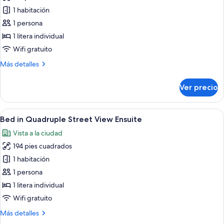
las
1 habitación
fotos
de
1 persona
Bed
1 litera individual
in
Wifi gratuito
Quadruple
Más
Más detalles
Female
detalles
Ensuite
sobre
Ver precio
Bed
Room
in
Quadruple
Abrir
Habitación compacta con cama, un vent
6
Female
Bed in Quadruple Street View Ensuite
todas
Ensuite
Vista a la ciudad
Room
las
194 pies cuadrados
fotos
de
1 habitación
Bed
1 persona
in
1 litera individual
Quadruple
Wifi gratuito
Street
Más
Más detalles
View
detalles