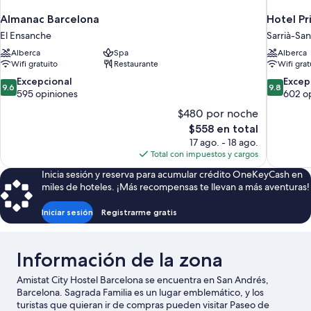
Almanac Barcelona
Hotel Pr
El Ensanche
Sarrià-San
Alberca
Spa
Alberca
Wifi gratuito
Restaurante
Wifi grat
9.6
9.8
Excepcional
Excep
9.6
9.8
de
de
595 opiniones
602 o
10,
10,
$480 por noche
Excepcional,
Excepcion
El
$558 en total
595
602
precio
17 ago. - 18 ago.
opiniones
opiniones
actual
Total con impuestos y cargos
es
Inicia sesión y reserva para acumular crédito OneKeyCash en
de
miles de hoteles. ¡Más recompensas te llevan a más aventuras!
$558
Iniciar sesión
Registrarme gratis
Información de la zona
Amistat City Hostel Barcelona se encuentra en San Andrés,
Barcelona. Sagrada Familia es un lugar emblemático, y los
turistas que quieran ir de compras pueden visitar Paseo de