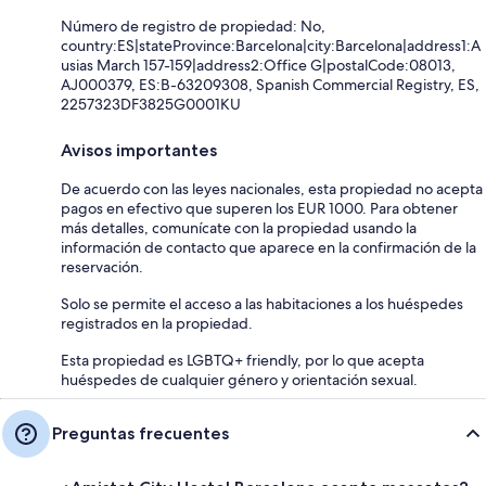
Número de registro de propiedad: No,
country:ES|stateProvince:Barcelona|city:Barcelona|address1:A
usias March 157-159|address2:Office G|postalCode:08013,
AJ000379, ES:B-63209308, Spanish Commercial Registry, ES,
2257323DF3825G0001KU
Avisos importantes
De acuerdo con las leyes nacionales, esta propiedad no acepta
pagos en efectivo que superen los EUR 1000. Para obtener
más detalles, comunícate con la propiedad usando la
información de contacto que aparece en la confirmación de la
reservación.
Solo se permite el acceso a las habitaciones a los huéspedes
registrados en la propiedad.
Esta propiedad es LGBTQ+ friendly, por lo que acepta
huéspedes de cualquier género y orientación sexual.
Preguntas frecuentes