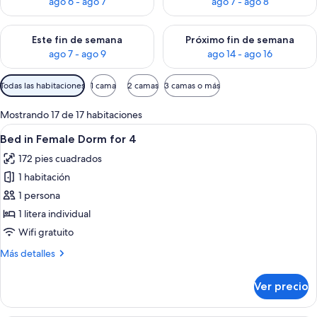
ago 6 - ago 7
ago 7 - ago 8
Consulta la disponibilidad para este fin de semana ago 7 - ag
Consulta la disponibilidad par
Este fin de semana
Próximo fin de semana
ago 7 - ago 9
ago 14 - ago 16
Filtros
Todas las habitaciones
1 cama
2 camas
3 camas o más
disponibles
para
Mostrando 17 de 17 habitaciones
las
Abrir
Habitación con literas y una puerta 
7
Bed in Female Dorm for 4
habitaciones
todas
172 pies cuadrados
las
1 habitación
fotos
de
1 persona
Bed
1 litera individual
in
Wifi gratuito
Female
Más
Más detalles
Dorm
detalles
for
sobre
Ver precio
Bed
4
in
Female