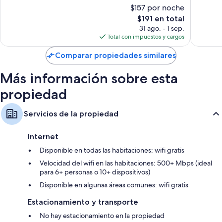
la
Magnífico,
Muy
$157 por noche
ciudad
102
bueno,
El
$191 en total
de
opiniones
697
precio
31 ago. - 1 sep.
Barcelo
opinion
actual
Total con impuestos y cargos
es
de
Comparar propiedades similares
$191
Más información sobre esta
propiedad
Servicios de la propiedad
Internet
Disponible en todas las habitaciones: wifi gratis
Velocidad del wifi en las habitaciones: 500+ Mbps (ideal
para 6+ personas o 10+ dispositivos)
Disponible en algunas áreas comunes: wifi gratis
Estacionamiento y transporte
No hay estacionamiento en la propiedad