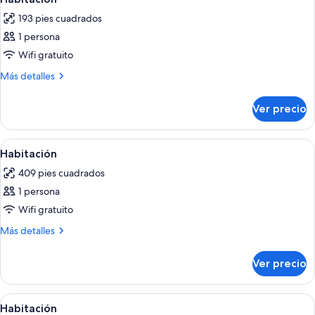
todas
193 pies cuadrados
las
1 persona
fotos
de
Wifi gratuito
Habitación
Más
Más detalles
detalles
sobre
Ver precio
Habitación
Abrir
Espacio para trabajar con laptop, cort
3
Habitación
todas
409 pies cuadrados
las
1 persona
fotos
de
Wifi gratuito
Habitación
Más
Más detalles
detalles
sobre
Ver precio
Habitación
Abrir
Espacio para trabajar con laptop, cort
3
Habitación