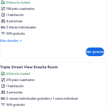
Vista a la ciudad
Room
las
194 pies cuadrados
fotos
de
1 habitación
Quadruple
4 personas
Street
2 literas individuales
View
Wifi gratuito
Ensuite
Más
Más detalles
Room
detalles
sobre
Ver precio
Quadruple
Street
View
Abrir
Una habitación de hotel moderna con l
7
Ensuite
Triple Street View Ensuite Room
todas
Room
Vista a la ciudad
las
215 pies cuadrados
fotos
de
1 habitación
Triple
3 personas
Street
2 camas individuales grandes y 1 cama individual
View
Wifi gratuito