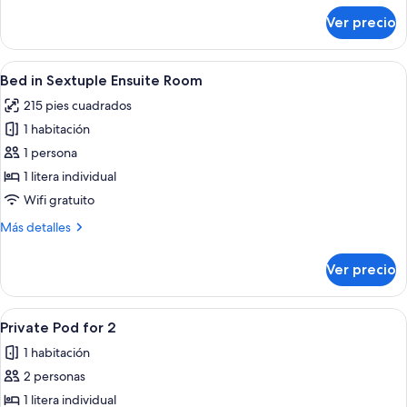
Ensuite
sobre
Ver precio
Bed
in
Quadruple
Abrir
Un pasillo estrecho con literas, un bo
5
Street
Bed in Sextuple Ensuite Room
todas
View
215 pies cuadrados
Ensuite
las
1 habitación
fotos
de
1 persona
Bed
1 litera individual
in
Wifi gratuito
Sextuple
Más
Más detalles
Ensuite
detalles
Room
sobre
Ver precio
Bed
in
Sextuple
Abrir
Un pasillo estrecho con un muro salpic
6
Ensuite
Private Pod for 2
todas
Room
1 habitación
las
2 personas
fotos
de
1 litera individual