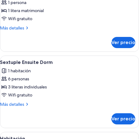
de
1 persona
Bed
1 litera matrimonial
in
Wifi gratuito
Cabin
Más
Más detalles
XL
detalles
Ensuite
sobre
Ver precio
Bed
in
Cabin
Abrir
Un pasillo estrecho con una pared osc
5
XL
Sextuple Ensuite Dorm
todas
Ensuite
1 habitación
las
6 personas
fotos
de
3 literas individuales
Sextuple
Wifi gratuito
Ensuite
Más
Más detalles
Dorm
detalles
sobre
Ver precio
Sextuple
Ensuite
Dorm
Abrir
Restaurantes
3
Habitación