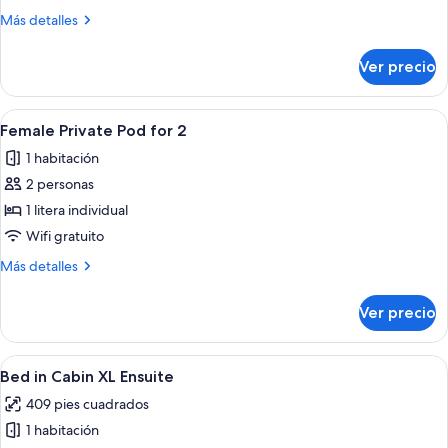
Ensuite
Más
Más detalles
Room
detalles
sobre
Ver precio
Triple
Street
View
Abrir
Un pasillo estrecho con un muro salpic
6
Ensuite
Female Private Pod for 2
todas
Room
1 habitación
las
2 personas
fotos
de
1 litera individual
Female
Wifi gratuito
Private
Más
Más detalles
Pod
detalles
for
sobre
Ver precio
Female
2
Private
Pod
Abrir
Una habitación con literas, un escri
9
for
Bed in Cabin XL Ensuite
todas
2
409 pies cuadrados
las
1 habitación
fotos