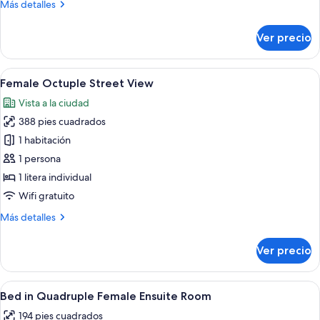
Más
Más detalles
for
detalles
4
sobre
Ver precio
Bed
in
Dorm
Abrir
Un pasillo que lleva a una habitación c
6
for
Female Octuple Street View
todas
4
Vista a la ciudad
las
388 pies cuadrados
fotos
de
1 habitación
Female
1 persona
Octuple
1 litera individual
Street
Wifi gratuito
View
Más
Más detalles
detalles
sobre
Ver precio
Female
Octuple
Street
Abrir
Habitación compacta con cama, un vent
6
View
Bed in Quadruple Female Ensuite Room
todas
194 pies cuadrados