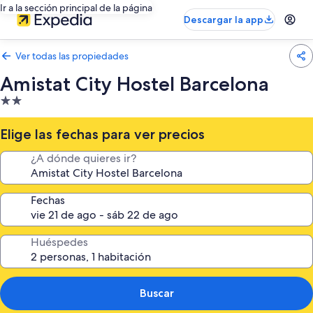
Ir a la sección principal de la página
Descargar la app
Ver todas las propiedades
Amistat City Hostel Barcelona
Propiedad
de
2.0
Elige las fechas para ver precios
estrellas
¿A dónde quieres ir?
Fechas
Huéspedes
Buscar