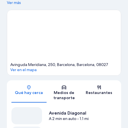
Gracia y Zona comercial La Rambla. ¿Quieres asistir a un evento
Ver más
o partido mientras estás aquí? Échale un vistazo al calendario de
actividades de Camp Nou.
Visita nuestra guía de Barcelona
Ver más hostales en Barcelona
Avinguda Meridiana, 250, Barcelona, Barcelona, 08027
Ver en el mapa
Sección del mapa
Qué hay cerca
Medios de
Restaurantes
transporte
Avenida Diagonal
A 2 min en auto
- 1.1 mi