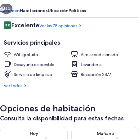
Barcelona
erior
Siguiente
43+
Resumen
Habitaciones
Ubicación
Políticas
Opiniones
Excelente
8.8
Ver las 78 opiniones
8.8 de 10,
Servicios principales
Wifi gratuito
Aire acondicionado
Desayuno disponible
Lavandería
Servicio de limpieza
Recepción 24/7
Recepción
Ver todos
Opciones de habitación
Consulta la disponibilidad para estas fechas
Consulta la disponibilidad para hoy ago 6 - ago 7
Consulta la disponibilidad pa
Hoy
Mañana