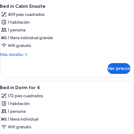
Abrir
Una habitación moderna y compacta co
10
Dorm
Bed in Cabin Ensuite
todas
for
409 pies cuadrados
4
las
1 habitación
fotos
de
1 persona
Bed
1 litera individual grande
in
Wifi gratuito
Cabin
Más
Más detalles
Ensuite
detalles
sobre
Ver precio
Bed
in
Cabin
Abrir
Habitación con literas, un colchón blan
7
Ensuite
Bed in Dorm for 4
todas
172 pies cuadrados
las
1 habitación
fotos
de
1 persona
Bed
1 litera individual
in
Wifi gratuito
Dorm