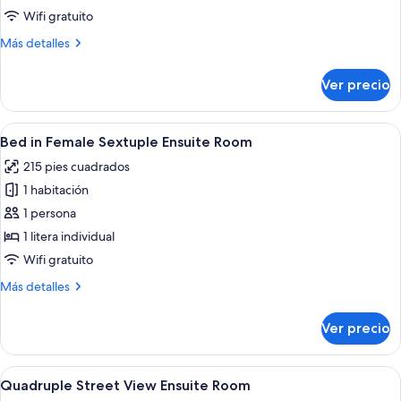
Private
Wifi gratuito
Pod
Más
Más detalles
for
detalles
2
sobre
Ver precio
Private
Pod
for
Abrir
Un pasillo estrecho con literas, un bo
7
2
Bed in Female Sextuple Ensuite Room
todas
215 pies cuadrados
las
1 habitación
fotos
de
1 persona
Bed
1 litera individual
in
Wifi gratuito
Female
Más
Más detalles
Sextuple
detalles
Ensuite
sobre
Ver precio
Bed
Room
in
Female
Abrir
Interior moderno de un hostal con un s
4
Sextuple
Quadruple Street View Ensuite Room
todas
Ensuite