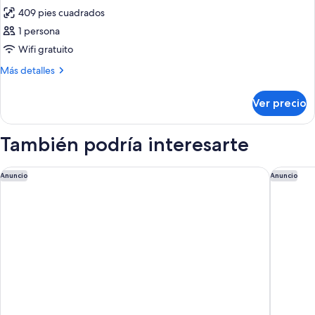
todas
409 pies cuadrados
las
1 persona
fotos
de
Wifi gratuito
Habitación
Más
Más detalles
detalles
sobre
Ver precio
Habitación
También podría interesarte
Almanac Barcelona
Hotel Pr
Anuncio
Anuncio