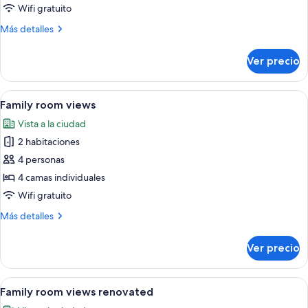
Family
Wifi gratuito
room
Más
Más detalles
detalles
sobre
Ver precio
Family
room
Abrir
Habitación de hotel con dos camas, ca
8
Family room views
todas
Vista a la ciudad
las
2 habitaciones
fotos
de
4 personas
Family
4 camas individuales
room
Wifi gratuito
views
Más
Más detalles
detalles
sobre
Ver precio
Family
room
views
Abrir
Habitación de hotel con una cama gran
8
Family room views renovated
todas