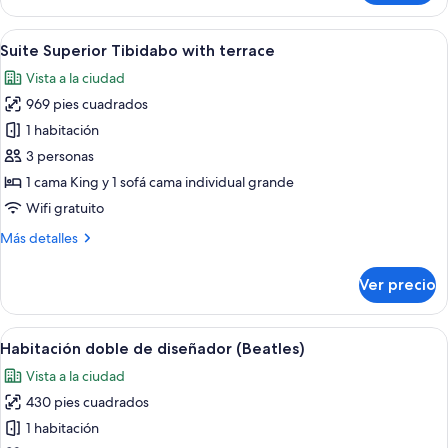
Superior
Sagrada
Abrir
Habitación de hotel con una cama gran
13
Familia
Suite Superior Tibidabo with terrace
todas
con
Vista a la ciudad
terraza
las
969 pies cuadrados
fotos
de
1 habitación
Suite
3 personas
Superior
1 cama King y 1 sofá cama individual grande
Tibidabo
Wifi gratuito
with
Más
Más detalles
terrace
detalles
sobre
Ver precio
Suite
Superior
Tibidabo
Abrir
Habitación de hotel con una cama gran
9
with
Habitación doble de diseñador (Beatles)
todas
terrace
Vista a la ciudad
las
430 pies cuadrados
fotos
de
1 habitación