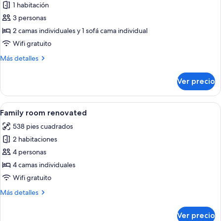
1 habitación
fotos
de
3 personas
Habitación
2 camas individuales y 1 sofá cama individual
ejecutiva
Wifi gratuito
con
Más
Más detalles
2
detalles
camas
sobre
Ver precio
Habitación
individuales,
ejecutiva
varias
con
Abrir
Habitación de hotel con una cama gra
camas
9
2
Family room renovated
todas
camas
538 pies cuadrados
individuales,
las
varias
2 habitaciones
fotos
camas
de
4 personas
Family
4 camas individuales
room
Wifi gratuito
renovated
Más
Más detalles
detalles
sobre
Ver precio
Family