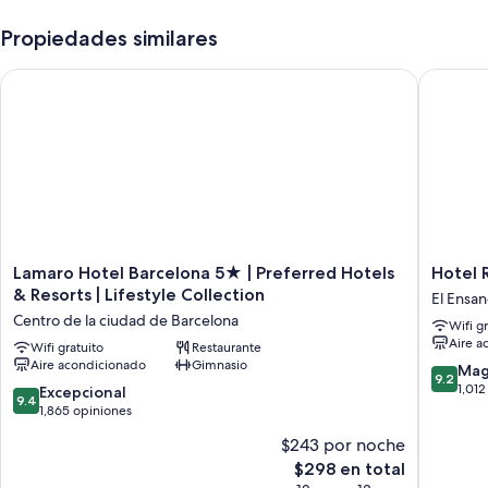
Propiedades similares
Lamaro Hotel Barcelona 5★ | Preferred Hotels & Resorts | Life
Hotel Ro
Lamaro
Hotel
Lamaro Hotel Barcelona 5★ | Preferred Hotels
Hotel 
Hotel
Royal
& Resorts | Lifestyle Collection
El Ensa
Barcelona
Passeig
Centro de la ciudad de Barcelona
Wifi g
5★
de
Aire a
|
Wifi gratuito
Restaurante
Gracia
Aire acondicionado
Gimnasio
Preferred
El
9.2
Mag
9.2
Hotels
Ensanch
de
1,012
9.4
Excepcional
9.4
&
10,
de
1,865 opiniones
Resorts
Magnífi
10,
$243 por noche
|
1,012
Excepcional,
Lifestyle
El
opinion
$298 en total
1,865
Collection
precio