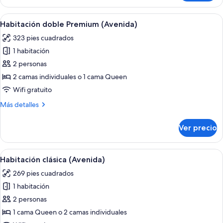
junior
(El
Abrir
Habitación de hotel con una cama grand
9
Avenida
Habitación doble Premium (Avenida)
todas
Palace)
323 pies cuadrados
las
1 habitación
fotos
de
2 personas
Habitación
2 camas individuales o 1 cama Queen
doble
Wifi gratuito
Premium
Más
Más detalles
(Avenida)
detalles
sobre
Ver precio
Habitación
doble
Premium
Abrir
Habitación de hotel con una cama gra
7
(Avenida)
Habitación clásica (Avenida)
todas
269 pies cuadrados
las
1 habitación
fotos
de
2 personas
Habitación
1 cama Queen o 2 camas individuales
clásica