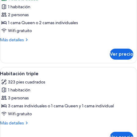
las
1 habitación
fotos
de
2 personas
Habitación
1 cama Queen o 2 camas individuales
doble
Wifi gratuito
superior,
Más
Más detalles
vista
detalles
a
sobre
Ver precio
Habitación
la
doble
ciudad
superior,
Abrir
Habitación de hotel con dos camas, un 
6
vista
Habitación triple
todas
a
323 pies cuadrados
la
las
ciudad
1 habitación
fotos
de
3 personas
Habitación
3 camas individuales o 1 cama Queen y 1 cama individual
triple
Wifi gratuito
Más
Más detalles
detalles
sobre