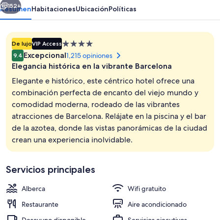
152+
Resumen
Habitaciones
Ubicación
Políticas
Propiedad
De lujo
VIP Access
de
Excepcional
1,215 opiniones
9.4
4.0
Elegancia histórica en la vibrante Barcelona
estrellas
Elegante e histórico, este céntrico hotel ofrece una
combinación perfecta de encanto del viejo mundo y
comodidad moderna, rodeado de las vibrantes
Diseño del edificio
atracciones de Barcelona. Relájate en la piscina y el bar
de la azotea, donde las vistas panorámicas de la ciudad
crean una experiencia inolvidable.
Servicios principales
Alberca
Wifi gratuito
Restaurante
Aire acondicionado