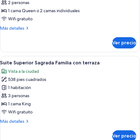
Habitación
2 personas
doble
1 cama Queen o 2 camas individuales
urbana,
Wifi gratuito
vista
Más
Más detalles
a
detalles
la
sobre
Ver precio
ciudad
Habitación
doble
urbana,
Abrir
Una habitación de hotel con una cama 
11
vista
Suite Superior Sagrada Familia con terraza
todas
a
Vista a la ciudad
la
las
ciudad
538 pies cuadrados
fotos
de
1 habitación
Suite
3 personas
Superior
1 cama King
Sagrada
Wifi gratuito
Familia
Más
Más detalles
con
detalles
terraza
sobre
Ver precio
Suite