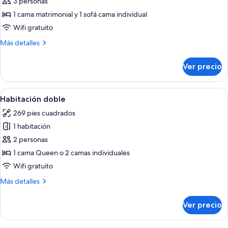
Suite
3 personas
junior
1 cama matrimonial y 1 sofá cama individual
Wifi gratuito
Más
Más detalles
detalles
sobre
Ver precio
Suite
junior
Abrir
Una cama bien tendida con sábanas bl
7
Habitación doble
todas
269 pies cuadrados
las
1 habitación
fotos
de
2 personas
Habitación
1 cama Queen o 2 camas individuales
doble
Wifi gratuito
Más
Más detalles
detalles
sobre
Ver precio
Habitación
doble