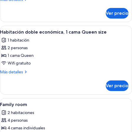
1
detalles
cama
sobre
Ver precio
Habitación
Queen
económica,
size
1
Abrir
Una habitación de hotel con una cama
5
cama
Habitación doble económica, 1 cama Queen size
todas
Queen
1 habitación
size
las
2 personas
fotos
de
1 cama Queen
Habitación
Wifi gratuito
doble
Más
Más detalles
económica,
detalles
1
sobre
Ver precio
Habitación
cama
doble
Queen
económica,
Abrir
Una cama bien tendida con sábanas bl
size
6
1
Family room
todas
cama
2 habitaciones
Queen
las
size
4 personas
fotos
de
4 camas individuales