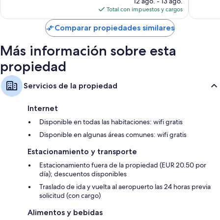
opiniones
12 ago. - 13 ago.
Centro
actual
Total con impuestos y cargos
de
es
la
de
Comparar propiedades similares
ciudad
$298
de
Más información sobre esta
Barcelona
propiedad
Servicios de la propiedad
Internet
Disponible en todas las habitaciones: wifi gratis
Disponible en algunas áreas comunes: wifi gratis
Estacionamiento y transporte
Estacionamiento fuera de la propiedad (EUR 20.50 por
día); descuentos disponibles
Traslado de ida y vuelta al aeropuerto las 24 horas previa
solicitud (con cargo)
Alimentos y bebidas