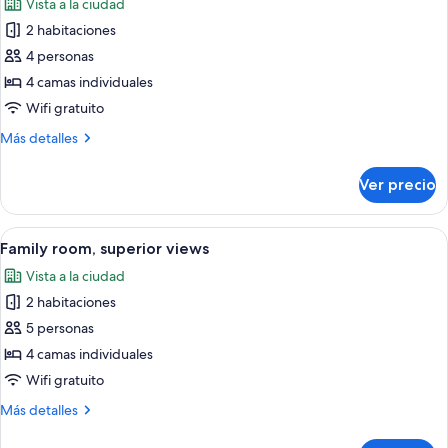
Vista a la ciudad
las
2 habitaciones
fotos
de
4 personas
Family
4 camas individuales
room
Wifi gratuito
views
Más
Más detalles
renovated
detalles
sobre
Ver precio
Family
room
views
Abrir
Habitación de hotel con dos camas, ca
6
renovated
Family room, superior views
todas
Vista a la ciudad
las
2 habitaciones
fotos
de
5 personas
Family
4 camas individuales
room,
Wifi gratuito
superior
Más
Más detalles
views
detalles
sobre