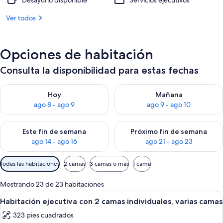
Desayuno disponible
Servicios ejecutivos
Ver todos
Opciones de habitación
Consulta la disponibilidad para estas fechas
Consulta la disponibilidad para hoy ago 8 - ago 9
Consulta la disponibilidad pa
Hoy
Mañana
ago 8 - ago 9
ago 9 - ago 10
Consulta la disponibilidad para este fin de semana ago 14 - ag
Consulta la disponibilidad pa
Este fin de semana
Próximo fin de semana
ago 14 - ago 16
ago 21 - ago 23
Filtros
Todas las habitaciones
2 camas
3 camas o más
1 cama
disponibles
para
Mostrando 23 de 23 habitaciones
las
Abrir
Habitación de hotel con dos camas, u
6
Habitación ejecutiva con 2 camas individuales, varias camas
habitaciones
todas
323 pies cuadrados
las