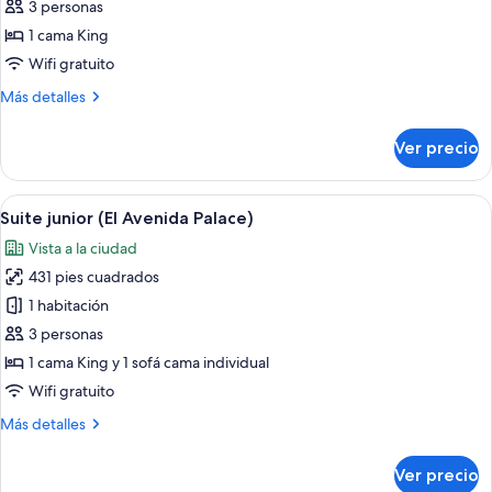
Habitación
3 personas
doble
1 cama King
de
Wifi gratuito
diseñador
Más
Más detalles
(Beatles)
detalles
sobre
Ver precio
Habitación
doble
de
Abrir
Una habitación de hotel con una cama
12
diseñador
Suite junior (El Avenida Palace)
todas
(Beatles)
Vista a la ciudad
las
431 pies cuadrados
fotos
de
1 habitación
Suite
3 personas
junior
1 cama King y 1 sofá cama individual
(El
Wifi gratuito
Avenida
Más
Más detalles
Palace)
detalles
sobre
Ver precio
Suite