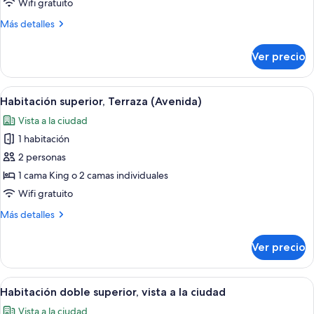
Wifi gratuito
(Avenida)
Más
Más detalles
detalles
sobre
Ver precio
Habitación
clásica
(Avenida)
Abrir
Habitación de hotel con un amplio vent
15
Habitación superior, Terraza (Avenida)
todas
Vista a la ciudad
las
1 habitación
fotos
de
2 personas
Habitación
1 cama King o 2 camas individuales
superior,
Wifi gratuito
Terraza
Más
Más detalles
(Avenida)
detalles
sobre
Ver precio
Habitación
superior,
Terraza
Abrir
Habitación de hotel con una cama gran
7
(Avenida)
Habitación doble superior, vista a la ciudad
todas
Vista a la ciudad