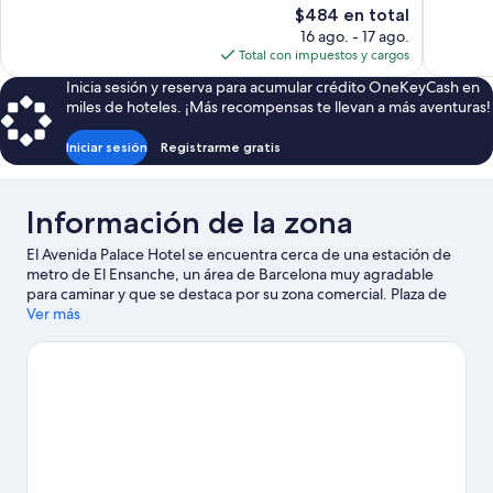
El
$484 en total
opiniones
opiniones
precio
16 ago. - 17 ago.
actual
Total con impuestos y cargos
es
Inicia sesión y reserva para acumular crédito OneKeyCash en
de
miles de hoteles. ¡Más recompensas te llevan a más aventuras!
$484
Iniciar sesión
Registrarme gratis
Información de la zona
El Avenida Palace Hotel se encuentra cerca de una estación de
metro de El Ensanche, un área de Barcelona muy agradable
para caminar y que se destaca por su zona comercial. Plaza de
Cataluña y Zona comercial La Rambla son lugares emblemáticos,
Ver más
y la belleza natural del área puede apreciarse en Playa de La
Barceloneta y Park Güell. ¿Quieres asistir a un evento o partido
mientras estás aquí? Échale un vistazo al calendario de
actividades de Camp Nou. Encontrarás muchas opciones para
conocer la zona con actividades como renta o tours en segway.
Los huéspedes valoran la ubicación de este hotel por sus
atractivos turísticos. También es conveniente por el transporte
público: la Estación de metro Passeig de Gràcia se encuentra a 3
minutos a pie y la Estación de metro Universitat está a 6 minutos.