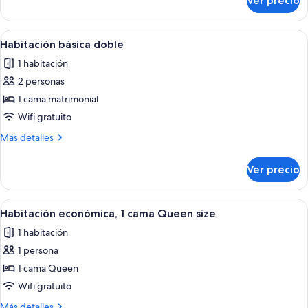
Ver precio
Habitación
triple
Abrir
Una habitación de hotel con una cama 
6
Habitación básica doble
todas
1 habitación
las
2 personas
fotos
de
1 cama matrimonial
Habitación
Wifi gratuito
básica
Más
Más detalles
doble
detalles
sobre
Ver precio
Habitación
básica
doble
Abrir
Una habitación de hotel con una cama
5
Habitación económica, 1 cama Queen size
todas
1 habitación
las
1 persona
fotos
de
1 cama Queen
Habitación
Wifi gratuito
económica,
Más
Más detalles