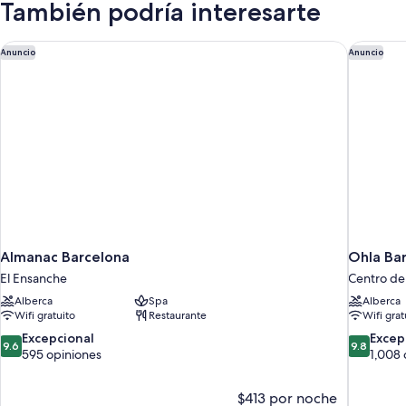
También podría interesarte
Almanac Barcelona
Ohla Bar
Anuncio
Anuncio
Almanac Barcelona
Ohla Ba
El Ensanche
Centro de
Alberca
Spa
Alberca
Wifi gratuito
Restaurante
Wifi grat
9.6
9.8
Excepcional
Excep
9.6
9.8
de
de
595 opiniones
1,008 
10,
10,
Excepcional,
Excepcion
$413 por noche
595
1,008