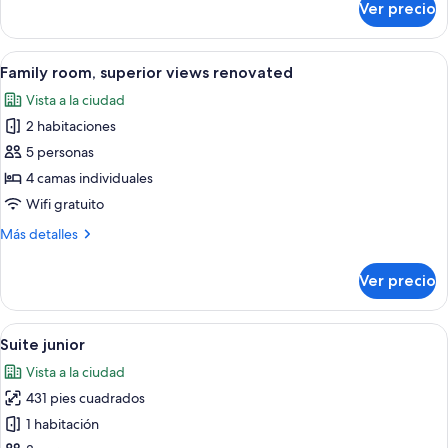
Ver precio
Family
room,
superior
Abrir
Habitación de hotel con una cama gran
8
views
Family room, superior views renovated
todas
Vista a la ciudad
las
2 habitaciones
fotos
de
5 personas
Family
4 camas individuales
room,
Wifi gratuito
superior
Más
Más detalles
views
detalles
renovated
sobre
Ver precio
Family
room,
superior
Abrir
Habitación de hotel con cama, televisi
12
views
Suite junior
todas
renovated
Vista a la ciudad
las
431 pies cuadrados
fotos
de
1 habitación