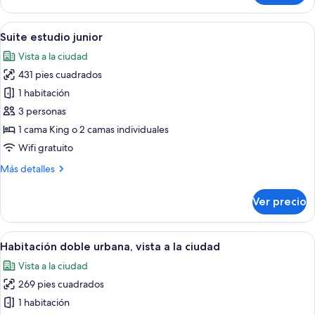
room
renovated
Abrir
Una habitación de hotel con un escrit
8
Suite estudio junior
todas
Vista a la ciudad
las
431 pies cuadrados
fotos
de
1 habitación
Suite
3 personas
estudio
1 cama King o 2 camas individuales
junior
Wifi gratuito
Más
Más detalles
detalles
sobre
Ver precio
Suite
estudio
junior
Abrir
Habitación doble urbana, vista a la ci
11
Habitación doble urbana, vista a la ciudad
todas
Vista a la ciudad
las
269 pies cuadrados
fotos
de
1 habitación