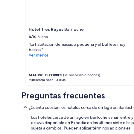
estancia
m
a
t
de
e
m
a
1
n
a
c
noche
t
b
i
para
e
l
ó
2
e
Hotel Tres Reyes Bariloche
e
n
adultos.
s
”
e
8/10
Bueno
Los
p
s
precios
"La habitación demasiado pequeña y el buffete muy
e
m
y
basico."
c
o
la
Ver menos
t
d
disponibilidad
a
e
están
c
r
sujetos
u
n
MAURICIO TORRES
(se hospedó 5 noches)
a
l
a
Publicada hace 10 días
cambios.
a
y
Aplican
r
m
términos
Preguntas frecuentes
!
u
adicionales.
!
y
!
a
¿Cuánto cuestan los hoteles cerca de un lago en Bariloch
!
m
”
Los hoteles cerca de un lago en Bariloche varían entre y
p
estuvo disponible en Expedia en los últimos siete días p
l
sujeta a cambios. Pueden aplicar términos adicionales.
i
a