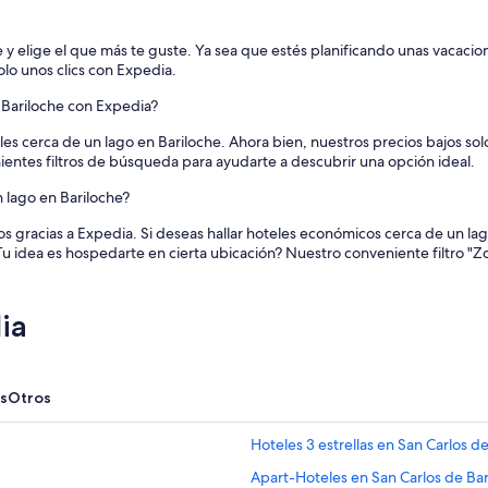
 y elige el que más te guste. Ya sea que estés planificando unas vacacion
olo unos clics con Expedia.
n Bariloche con Expedia?
es cerca de un lago en Bariloche. Ahora bien, nuestros precios bajos so
entes filtros de búsqueda para ayudarte a descubrir una opción ideal.
lago en Bariloche?
gracias a Expedia. Si deseas hallar hoteles económicos cerca de un lago 
¿Tu idea es hospedarte en cierta ubicación? Nuestro conveniente filtro "
ia
s
Otros
Hoteles 3 estrellas en San Carlos d
Apart-Hoteles en San Carlos de Bar