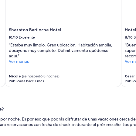
b
l
e
.
”
Sheraton Bariloche Hotel
Hotel
10/10
Excelente
8/10
B
"Estaba muy limpio. Gran ubicación. Habitación amplia,
"Buen
desayuno muy completo. Definitivamente quédense
super 
aquí."
recom
Ver menos
Ver m
Nicole
(se hospedó 3 noches)
Cesar 
Publicada hace 1 mes
Public
e?
 por noche. Es por eso que podrás disfrutar de unas vacaciones cerca del 
ara reservaciones con fecha de check-in durante el próximo año. Los preci