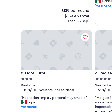
d
Daniel
(574
opinione
i
Ver menos
opiniones)
e
$139 por noche
r
El
$139 en total
o
precio
1 sep. - 2 sep.
n
actual
u
es
Hotel Tirol
n
Radisson 
de
a
$139
s
c
e
n
s
o
a
Hotel Tirol
Radisson 
u
5. Hotel Tirol
6. Radiss
n
Propiedad
Propieda
a
de
de
Bariloche
San Carlos
h
3.0
5.0
8.8
9.8
8.8/10
9.8/10
Excelente
(453 opiniones)
a
de
de
estrellas
estrellas
b
“
“
“Habitación limpia y personal muy amable ”
“Me gustó 
10,
10,
i
H
M
Lupe
moderna y 
Excelente,
Excepcio
t
a
e
Ver menos
impecables
(453
(128
a
b
g
excelente”
opiniones)
opinione