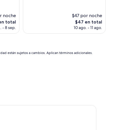
a
y
e
r noche
$47 por noche
l
El
en total
$47 en total
b
o
precio
. - 8 sep.
10 ago. - 11 ago.
u
actual
f
es
f
de
e
$47
t
idad están sujetos a cambios. Aplican términos adicionales.
e
m
u
y
b
a
s
i
c
o
.
irol
”