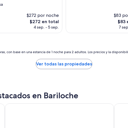
i
b
sa
opiniones)
o
i
n
e
$272 por noche
$83 po
e
n
El
El
$272 en total
$83 
s
.
precio
preci
4 sep. - 5 sep.
7 sep
t
”
actual
actual
i
es
es
e
de
de
n
$272
$83
e
as, con base en una estancia de 1 noche para 2 adultos. Los precios y la disponibil
n
u
n
Ver todas las propiedades
a
v
i
s
t
stacados en Bariloche
a
i
n
Sheraton Bariloche Hotel
Hotel T
c
r
e
í