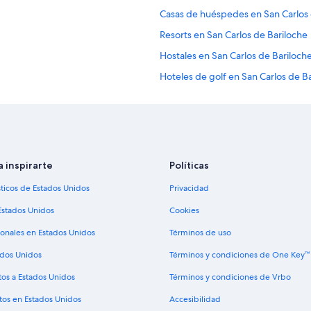
Casas de huéspedes en San Carlos 
Resorts en San Carlos de Bariloche
Hostales en San Carlos de Bariloch
Hoteles de golf en San Carlos de B
Hoteles de ski en San Carlos de Bar
Hoteles familiares en San Carlos de
Hoteles románticos en San Carlos d
Hoteles boutique en San Carlos de
a inspirarte
Políticas
Hoteles con aire acondicionado en 
sticos de Estados Unidos
Privacidad
Hoteles con desayuno incluido en S
Estados Unidos
Cookies
Hoteles con gimnasio en San Carlos
ionales en Estados Unidos
Términos de uso
Hoteles con área de juegos en San 
ados Unidos
Términos y condiciones de One Key™
Hoteles con restaurante en San Car
tos a Estados Unidos
Términos y condiciones de Vrbo
Hoteles con hidromasaje en San Car
tos en Estados Unidos
Accesibilidad
riloche
Hoteles cerca de viñedos en San Ca