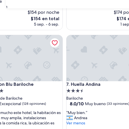
m
a
Ver menos
s)
opiniones)
e
31
n
$154 por noche
$174 p
ú
El
El
$154 en total
$174 
e
precio
precio
5 sep. - 6 sep.
1 sep
r
actual
actual
a
es
es
Blu Bariloche
f
Huella Andina
de
de
r
$154
$174
e
s
c
o
y
l
a
Blu Bariloche
Huella Andina
s
on Blu Bariloche
7. Huella Andina
i
d
Propiedad
n
de
 de Bariloche
Bariloche
s
3.5
8.0
8.0/10
Excepcional
Muy bueno
(128 opiniones)
(33 opiniones
t
de
estrellas
a
“
mucho este hotel, la habitación es
“Muy bien.”
10,
l
M
muy amplia, instalaciones
Andrea
nal,
Muy
a
u
 la comida rica, la ubicación es
Ver menos
bueno,
c
y
s)
(33