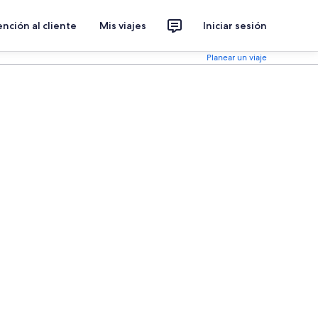
nción al cliente
Mis viajes
Iniciar sesión
Planear un viaje