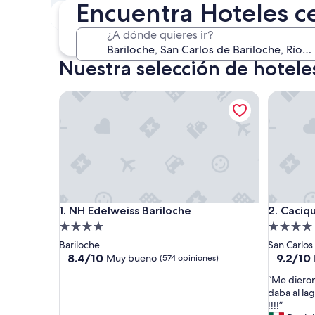
Encuentra Hoteles ce
Este fin de semana
P
7 ago. - 9 ago.
¿A dónde quieres ir?
Nuestra selección de hoteles
NH Edelweiss Bariloche
Cacique I
NH Edelweiss Bariloche
Cacique I
1. NH Edelweiss Bariloche
2. Caciq
Propiedad
Propieda
de
de
Bariloche
San Carlos
4.0
4.0
8.4
9.2
8.4/10
9.2/10
Muy bueno
(574 opiniones)
de
de
estrellas
estrellas
“
“Me dieron
10,
10,
M
daba al la
Muy
Magnífic
e
!!!!”
bueno,
(155