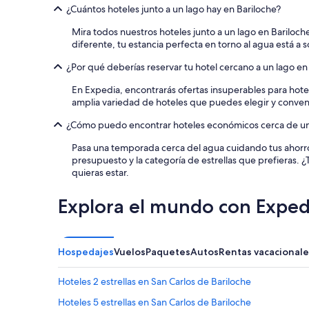
¿Cuántos hoteles junto a un lago hay en Bariloche?
,
i
Mira todos nuestros hoteles junto a un lago en Bariloche
n
diferente, tu estancia perfecta en torno al agua está a s
s
t
¿Por qué deberías reservar tu hotel cercano a un lago e
a
l
En Expedia, encontrarás ofertas insuperables para hotel
a
amplia variedad de hoteles que puedes elegir y conveni
c
i
¿Cómo puedo encontrar hoteles económicos cerca de un 
o
Pasa una temporada cerca del agua cuidando tus ahorros 
n
presupuesto y la categoría de estrellas que prefieras. 
e
quieras estar.
s
i
m
Explora el mundo con Exped
p
e
c
a
Hospedajes
Vuelos
Paquetes
Autos
Rentas vacacionale
b
l
Hoteles 2 estrellas en San Carlos de Bariloche
e
s
Hoteles 5 estrellas en San Carlos de Bariloche