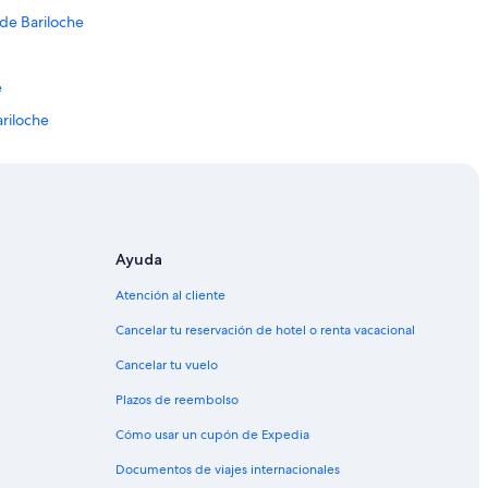
de Bariloche
e
ariloche
iloche
 Bariloche
e Bariloche
 Bariloche
Ayuda
San Carlos de Bariloche
Atención al cliente
an Carlos de Bariloche
Cancelar tu reservación de hotel o renta vacacional
 de Bariloche
Cancelar tu vuelo
Carlos de Bariloche
Plazos de reembolso
los de Bariloche
Cómo usar un cupón de Expedia
los de Bariloche
Documentos de viajes internacionales
rlos de Bariloche