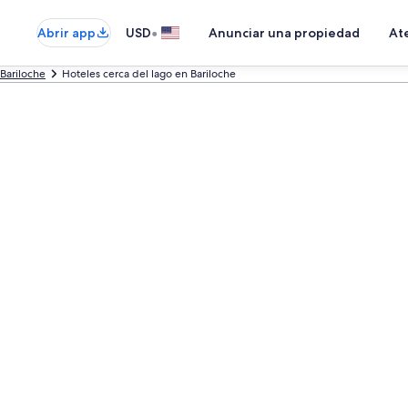
•
Abrir app
USD
Anunciar una propiedad
Ate
 Bariloche
Hoteles cerca del lago en Bariloche