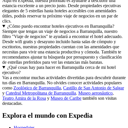
Aquí en Expedia, nuestra prioridad es ayudarte a descubrir una
estancia excelente a un precio justo. Desde propiedades ejecutivas
elegantes de 5 estrellas hasta hoteles accesibles con amenidades
útiles, podrás reservar tu próximo viaje de negocios en un par de
clics.
¿Cómo puedo encontrar hoteles ejecutivos en Barranquilla?
Siempre que tengas un viaje de negocios a Barranquilla, nuestro
filtro "Viaje de negocios" te ayudará a encontrar el hotel adecuado.
Desde wifi gratis y desayuno incluido hasta salas de cómputo y
escritorios, nuestras propiedades cuentan con las amenidades que
necesitas para vivir una estancia productiva y cómoda. También te
recomendamos ajustar tu búsqueda por presupuesto y clasificación
de estrellas preferidos para ver las estancias más baratas.
¿Qué cosas hay para hacer en Barranquilla cerca de mi hotel
ejecutivo?
Vas a encontrar muchas actividades divertidas para descubrir durante
tus días en Barranquilla. No olvides conocer actividades populares
como
Zoológico de Barranquilla
,
Castillo de San Antonio de Salgar
y
Catedral Metropolitana de Barranquilla
.
Museo aeronáutico
,
Teatro Amira de la Rosa
y
Museo de Caribe
también son visitas
destacadas.
Explora el mundo con Expedia
Hospedajes