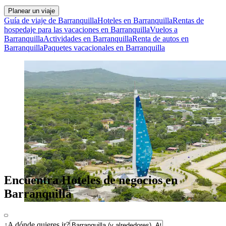
Planear un viaje
Guía de viaje de Barranquilla
Hoteles en Barranquilla
Rentas de
hospedaje para las vacaciones en Barranquilla
Vuelos a
Barranquilla
Actividades en Barranquilla
Renta de autos en
Barranquilla
Paquetes vacacionales en Barranquilla
Encuentra Hoteles de negocios en
Barranquilla
¿A dónde quieres ir?