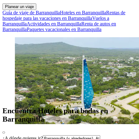
Planear un viaje
Guía de viaje de Barranquilla
Hoteles en Barranquilla
Rentas de
hospedaje para las vacaciones en Barranquilla
Vuelos a
Barranquilla
Actividades en Barranquilla
Renta de autos en
Barranquilla
Paquetes vacacionales en Barranquilla
Encuentra Hoteles para bodas en
Barranquilla
¿A dónde quieres ir?