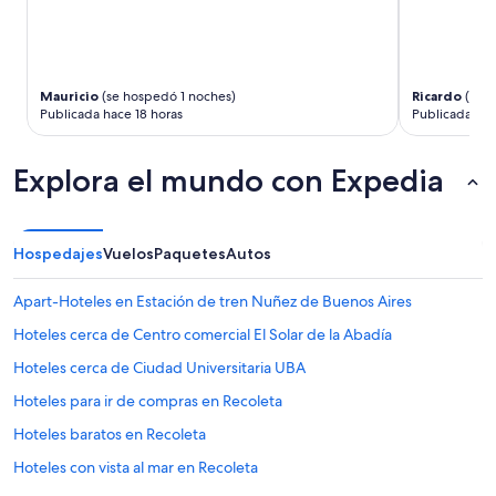
Mauricio
(se hospedó 1 noches)
Ricardo
(se h
Publicada hace 18 horas
Publicada hac
Explora el mundo con Expedia
Hospedajes
Vuelos
Paquetes
Autos
Apart-Hoteles en Estación de tren Nuñez de Buenos Aires
Hoteles cerca de Centro comercial El Solar de la Abadía
Hoteles cerca de Ciudad Universitaria UBA
Hoteles para ir de compras en Recoleta
Hoteles baratos en Recoleta
Hoteles con vista al mar en Recoleta