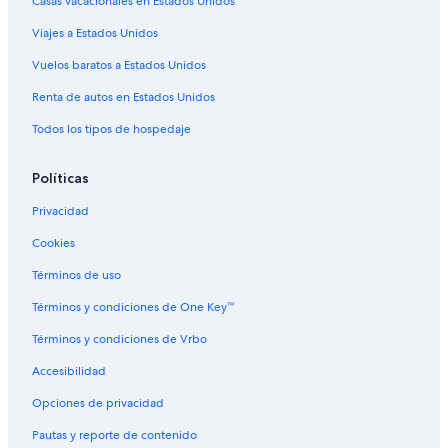
Casas vacacionales en Estados Unidos
Hoteles con desayuno incluido en Palermo
Viajes a Estados Unidos
Hoteles con gimnasio en Palermo
Hoteles con área de juegos en Palermo
Vuelos baratos a Estados Unidos
Hoteles con restaurante en Palermo
Renta de autos en Estados Unidos
Hoteles con sauna en Palermo
Todos los tipos de hospedaje
Hoteles cerca de Estadio Monumental
Políticas
Hoteles cerca de Centro Naval Sede Núñez
Privacidad
Hoteles con spa en Colegiales
Cookies
Hoteles familiares en Colegiales
Hoteles de senderismo en Colegiales
Términos de uso
Hoteles cerca de Estación de metro Congreso de Tucumán
Términos y condiciones de One Key™
Hoteles con casino en Núñez
Términos y condiciones de Vrbo
Hoteles con spa en Núñez
Accesibilidad
Hoteles de negocios en Núñez
Opciones de privacidad
Hoteles familiares en Núñez
Pautas y reporte de contenido