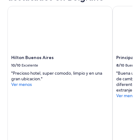
en
una
Hilton Buenos Aires
Principado
estancia
de
1
noche
para
2
adultos.
Los
Hilton Buenos Aires
Principad
precios
y
10/10
Excelente
8/10
Bueno
la
"Precioso hotel, super comodo, limpio y en una
"Buena ubic
disponibilidad
gran ubicacion."
de cambiar 
están
Ver menos
diferentes 
sujetos
extranjero !"
a
Ver menos
cambios.
Aplican
términos
adicionales.