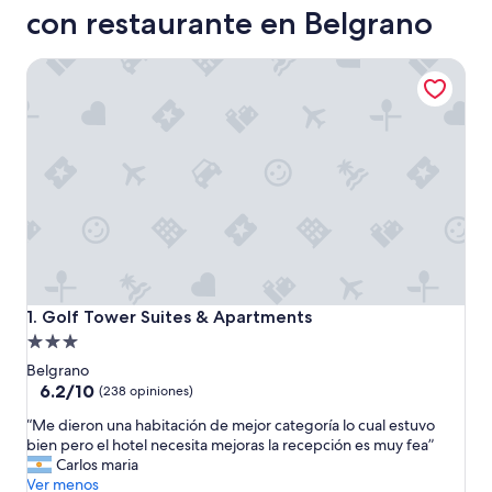
con restaurante en Belgrano
Golf Tower Suites & Apartments
Golf Tower Suites & Apartments
1. Golf Tower Suites & Apartments
Propiedad
de
Belgrano
3.0
6.2
6.2/10
(238 opiniones)
de
estrellas
“
“Me dieron una habitación de mejor categoría lo cual estuvo
10,
M
bien pero el hotel necesita mejoras la recepción es muy fea”
(238
e
Carlos maria
opiniones)
d
Ver menos