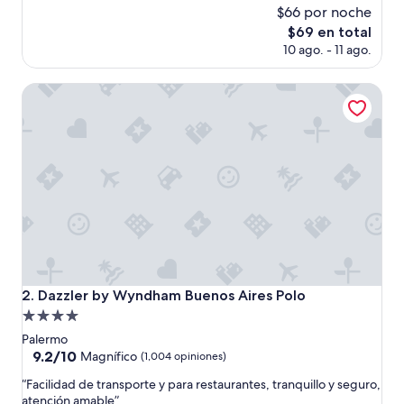
i
$66 por noche
e
El
$69 en total
r
precio
10 ago. - 11 ago.
o
actual
n
es
u
Dazzler by Wyndham Buenos Aires Polo
de
n
$69
a
h
a
b
i
t
a
c
i
ó
n
Dazzler by Wyndham Buenos Aires Polo
2. Dazzler by Wyndham Buenos Aires Polo
d
Propiedad
e
m
de
Palermo
e
4.0
9.2
9.2/10
Magnífico
(1,004 opiniones)
j
de
estrellas
o
“
“Facilidad de transporte y para restaurantes, tranquillo y seguro,
10,
r
F
atención amable”
Magnífico,