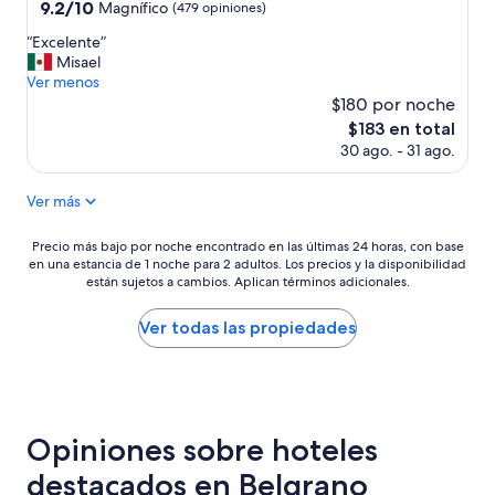
.
4.0
9.2
9.2/10
Magnífico
(479 opiniones)
s
e
L
de
estrellas
l
g
a
“
“Excelente”
10,
a
u
u
E
Misael
Magnífico,
r
r
b
x
Ver menos
(479
e
o
i
c
$180 por noche
opiniones)
c
,
c
e
El
$183 en total
e
a
a
l
precio
30 ago. - 31 ago.
p
t
c
e
actual
c
e
i
n
es
i
n
ó
t
Ver más
de
ó
c
n
e
$183
n
i
.
”
Precio
Precio más bajo por noche encontrado en las últimas 24 horas, con base
e
ó
”
en una estancia de 1 noche para 2 adultos. Los precios y la disponibilidad
más
s
n
están sujetos a cambios. Aplican términos adicionales.
bajo
m
a
por
u
m
noche
Ver todas las propiedades
y
a
encontrado
f
b
en
e
l
las
a
e
últimas
”
”
24
Opiniones sobre hoteles
horas,
con
destacados en Belgrano
base