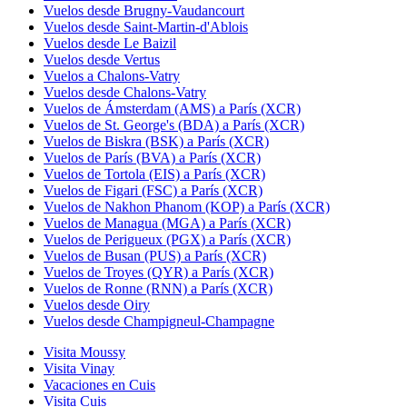
Vuelos desde Brugny-Vaudancourt
Vuelos desde Saint-Martin-d'Ablois
Vuelos desde Le Baizil
Vuelos desde Vertus
Vuelos a Chalons-Vatry
Vuelos desde Chalons-Vatry
Vuelos de Ámsterdam (AMS) a París (XCR)
Vuelos de St. George's (BDA) a París (XCR)
Vuelos de Biskra (BSK) a París (XCR)
Vuelos de París (BVA) a París (XCR)
Vuelos de Tortola (EIS) a París (XCR)
Vuelos de Figari (FSC) a París (XCR)
Vuelos de Nakhon Phanom (KOP) a París (XCR)
Vuelos de Managua (MGA) a París (XCR)
Vuelos de Perigueux (PGX) a París (XCR)
Vuelos de Busan (PUS) a París (XCR)
Vuelos de Troyes (QYR) a París (XCR)
Vuelos de Ronne (RNN) a París (XCR)
Vuelos desde Oiry
Vuelos desde Champigneul-Champagne
Visita Moussy
Visita Vinay
Vacaciones en Cuis
Visita Cuis