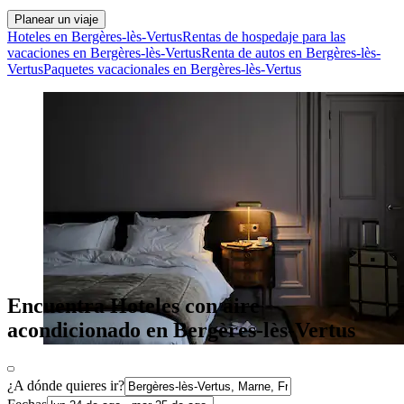
Planear un viaje
Hoteles en Bergères-lès-Vertus
Rentas de hospedaje para las
vacaciones en Bergères-lès-Vertus
Renta de autos en Bergères-lès-
Vertus
Paquetes vacacionales en Bergères-lès-Vertus
Encuentra Hoteles con aire
acondicionado en Bergères-lès-Vertus
¿A dónde quieres ir?