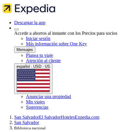
Descargar la app
Accede a ahorros al instante con los Precios para socios
Iniciar sesión
Más información sobre One Key
Mensajes
Planea tu viaje
Atención al cliente
español · USD · US
Anunciar una propiedad
Mis viajes
Sugerencias
San Salvador
El Salvador
Hoteles
Expedia.com
San Salvador
Biblioteca nacional