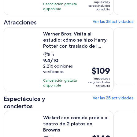
con
impuestos y
horas
Cancelación gratuita
es
cargos incluidos
4
disponible
por adulto
de
opiniones
$101.
Atracciones
Ver las 38 actividades
por
Warner Bros. Visita al estudio: cómo se hizo Harry Potter con 
The Londo
adulto
Warner Bros. Visita al
estudio: cómo se hizo Harry
Potter con traslado de i...
La
8 h
9.4
9.4/10
actividad
de
2,216 opiniones
dura
El
$109
verificadas
10
8
precio
con
impuestos y
horas
Cancelación gratuita
es
cargos incluidos
2216
disponible
por adulto
de
opiniones
$109.
Espectáculos y
Ver las 25 actividades
por
conciertos
adulto
Se
Wicked con comida previa al teatro de 2 platos en Browns
Londres: A
Wicked con comida previa al
teatro de 2 platos en
Browns
El