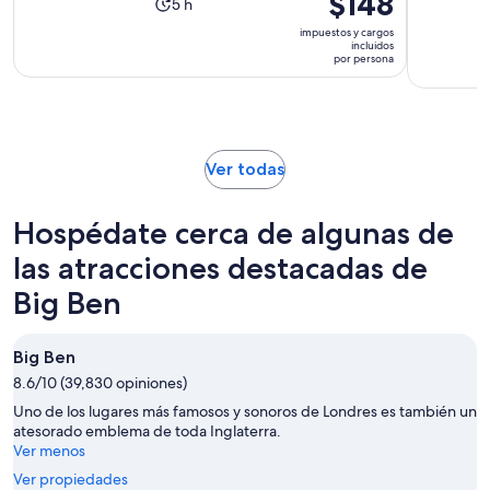
$148
La
5 h
precio
actividad
impuestos y cargos
es
incluidos
dura
por persona
de
5
$148.
horas
por
persona
Se
Ver todas
abrirá
en
Hospédate cerca de algunas de
una
nueva
las atracciones destacadas de
pestaña
Big Ben
Big Ben
8.6/10 (39,830 opiniones)
Uno de los lugares más famosos y sonoros de Londres es también un
atesorado emblema de toda Inglaterra.
Ver menos
Ver propiedades