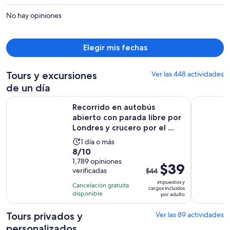
es
No hay opiniones
de
$2,822
por
Elegir mis fechas
persona
Tours y excursiones
Ver las 448 actividades
de un día
Recorrido en autobús abierto con parada libre por Londres y 
Castillo d
Recorrido en autobús
abierto con parada libre por
Londres y crucero por el ...
La
1 día o más
8.0
8/10
actividad
de
1,789 opiniones
dura
El
$39
verificadas
$44
10
1
precio
con
impuestos y
día
Cancelación gratuita
anterior
cargos incluidos
1789
disponible
por adulto
era
opiniones
$44
Tours privados y
Ver las 89 actividades
y
personalizados