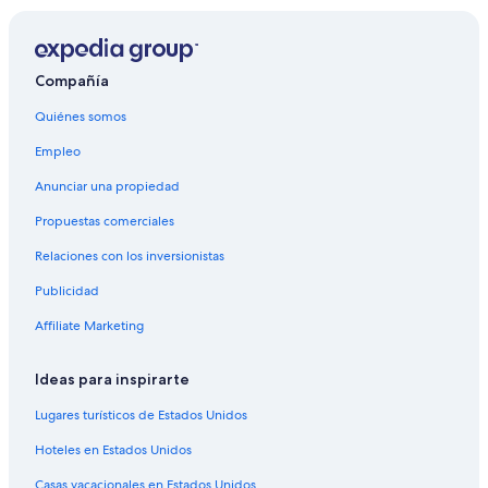
Hoteles cerca del lago en Inglaterra
Hoteles con desayuno incluido en Inglaterra
Hoteles con área de juegos en Inglaterra
Compañía
Hoteles con parque acuático en Inglaterra
Quiénes somos
Hoteles con traslado del/al aeropuerto en Inglaterra
Empleo
Hoteles con vista al mar en Inglaterra
Anunciar una propiedad
Hoteles en la naturaleza en Inglaterra
Propuestas comerciales
Hoteles en Inglaterra
Relaciones con los inversionistas
B&B en Inglaterra
Publicidad
Casas de campo en Inglaterra
Affiliate Marketing
Casas flotantes en Inglaterra
Castillos en Inglaterra
Ideas para inspirarte
Centros vacacionales en Inglaterra
Lugares turísticos de Estados Unidos
Cruceros en Inglaterra
Hoteles en Estados Unidos
Apartamentos en Inglaterra
Casas vacacionales en Estados Unidos