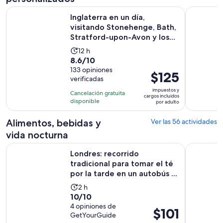
el
actual
Inglaterra en un día, visitando Stonehenge, Bath, Stratford-
Recorrido 
Inglaterra en un día,
es
visitando Stonehenge, Bath,
$39
Stratford-upon-Avon y los...
por
La
12 h
adulto
8.6
8.6/10
actividad
de
133 opiniones
dura
El
$125
verificadas
10
12
precio
con
impuestos y
horas
Cancelación gratuita
es
cargos incluidos
133
disponible
por adulto
de
opiniones
$125.
Alimentos, bebidas y
Ver las 56 actividades
por
vida nocturna
adulto
Londres: recorrido tradicional para tomar el té por la tarde e
Crucero co
Londres: recorrido
tradicional para tomar el té
por la tarde en un autobús ...
La
2 h
10.0
10/10
actividad
de
4 opiniones de
dura
El
$101
GetYourGuide
10
2
precio