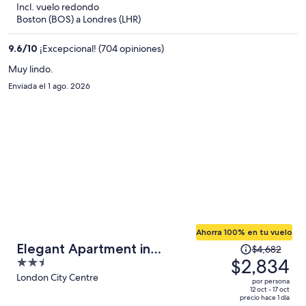
Incl. vuelo redondo
y
Boston (BOS) a Londres (LHR)
ahora
es
9.6
/
10
¡Excepcional! (704 opiniones)
de
$1,325
Muy lindo.
por
Enviada el 1 ago. 2026
persona
Ahorra 100% en tu vuelo
El
Elegant Apartment in
$4,682
precio
$2,834
2.5
Marylebone
era
out
London City Centre
por persona
de
of
12 oct - 17 oct
precio hace 1 día
$4,682