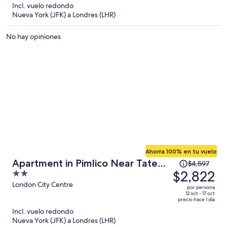
5
Incl. vuelo redondo
y
Nueva York (JFK) a Londres (LHR)
ahora
es
No hay opiniones
de
$2,834
por
persona
Ahorra 100% en tu vuelo
El
Apartment in Pimlico Near Tate
$4,597
precio
$2,822
2
Britain
era
out
London City Centre
por persona
de
of
12 oct - 17 oct
precio hace 1 día
$4,597
5
Incl. vuelo redondo
y
Nueva York (JFK) a Londres (LHR)
ahora