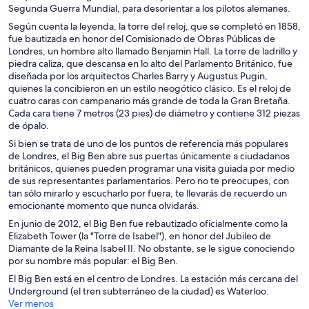
Segunda Guerra Mundial, para desorientar a los pilotos alemanes.
Según cuenta la leyenda, la torre del reloj, que se completó en 1858,
fue bautizada en honor del Comisionado de Obras Públicas de
Londres, un hombre alto llamado Benjamin Hall. La torre de ladrillo y
piedra caliza, que descansa en lo alto del Parlamento Británico, fue
diseñada por los arquitectos Charles Barry y Augustus Pugin,
quienes la concibieron en un estilo neogótico clásico. Es el reloj de
cuatro caras con campanario más grande de toda la Gran Bretaña.
Cada cara tiene 7 metros (23 pies) de diámetro y contiene 312 piezas
de ópalo.
Si bien se trata de uno de los puntos de referencia más populares
de Londres, el Big Ben abre sus puertas únicamente a ciudadanos
británicos, quienes pueden programar una visita guiada por medio
de sus representantes parlamentarios. Pero no te preocupes, con
tan sólo mirarlo y escucharlo por fuera, te llevarás de recuerdo un
emocionante momento que nunca olvidarás.
En junio de 2012, el Big Ben fue rebautizado oficialmente como la
Elizabeth Tower (la "Torre de Isabel"), en honor del Jubileo de
Diamante de la Reina Isabel II. No obstante, se le sigue conociendo
por su nombre más popular: el Big Ben.
El Big Ben está en el centro de Londres. La estación más cercana del
Underground (el tren subterráneo de la ciudad) es Waterloo.
Ver menos