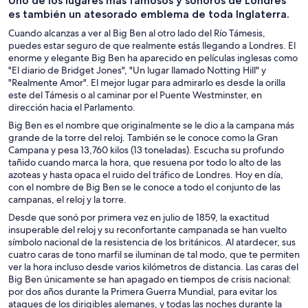
Uno de los lugares más famosos y sonoros de Londres
un día
personalizados
nocturna
es también un atesorado emblema de toda Inglaterra.
Cuando alcanzas a ver al Big Ben al otro lado del Río Támesis,
puedes estar seguro de que realmente estás llegando a Londres. El
enorme y elegante Big Ben ha aparecido en películas inglesas como
"El diario de Bridget Jones", "Un lugar llamado Notting Hill" y
"Realmente Amor". El mejor lugar para admirarlo es desde la orilla
este del Támesis o al caminar por el Puente Westminster, en
dirección hacia el Parlamento.
Big Ben es el nombre que originalmente se le dio a la campana más
grande de la torre del reloj. También se le conoce como la Gran
Campana y pesa 13,760 kilos (13 toneladas). Escucha su profundo
tañido cuando marca la hora, que resuena por todo lo alto de las
azoteas y hasta opaca el ruido del tráfico de Londres. Hoy en día,
con el nombre de Big Ben se le conoce a todo el conjunto de las
campanas, el reloj y la torre.
Desde que sonó por primera vez en julio de 1859, la exactitud
insuperable del reloj y su reconfortante campanada se han vuelto
símbolo nacional de la resistencia de los británicos. Al atardecer, sus
cuatro caras de tono marfil se iluminan de tal modo, que te permiten
ver la hora incluso desde varios kilómetros de distancia. Las caras del
Big Ben únicamente se han apagado en tiempos de crisis nacional:
por dos años durante la Primera Guerra Mundial, para evitar los
ataques de los dirigibles alemanes, y todas las noches durante la