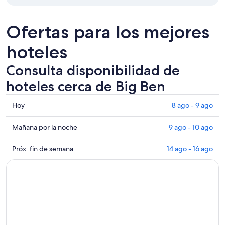
Ofertas para los mejores
hoteles
Consulta disponibilidad de
hoteles cerca de Big Ben
Consultar
Hoy
8 ago - 9 ago
los
precios
Consultar
Mañana por la noche
9 ago - 10 ago
cerca
precios
de
cerca
Consultar
Próx. fin de semana
14 ago - 16 ago
Big
de
precios
Ben
Big
cerca
para
Ben
de
hoy,
para
Big
8
mañana
Ben
ago
por
para
-
la
el