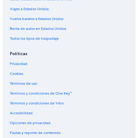
Ranchos en Inglaterra
Viajes a Estados Unidos
Hostales en Inglaterra
Vuelos baratos a Estados Unidos
Hoteles Cápsula en Inglaterra
Renta de autos en Estados Unidos
Residencias en Inglaterra
Todos los tipos de hospedaje
Hoteles cerca de Hospital St. Thomas
Hoteles cerca de Abadía de Westminster
Políticas
Hoteles cerca de London Eye
Privacidad
Hoteles cerca de London Dungeon
Cookies
Hoteles cerca de Victoria Tower
Términos de uso
Hoteles cerca de Centro de conferencias Queen
Elizabeth II
Términos y condiciones de One Key™
Hoteles 5 estrellas en Londres
Términos y condiciones de Vrbo
Casas flotantes en Londres
Accesibilidad
Apartamentos en Londres
Opciones de privacidad
Hostales en Londres
Pautas y reporte de contenido