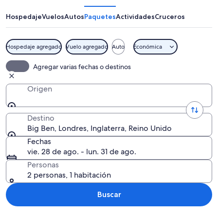
Hospedaje
Vuelos
Autos
Paquetes
Actividades
Cruceros
Hospedaje agregado
Vuelo agregado
Auto
Económica
Las Casas del Parlamento y el Big Ben 
Agregar varias fechas o destinos
Origen
Destino
Big Ben, Londres, Inglaterra, Reino Unido
Fechas
vie. 28 de ago. - lun. 31 de ago.
Personas
2 personas, 1 habitación
Buscar
Explorar mapa