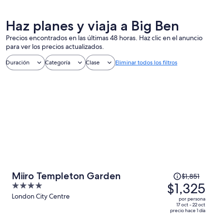
Haz planes y viaja a Big Ben
Precios encontrados en las últimas 48 horas. Haz clic en el anuncio
para ver los precios actualizados.
Duración
Categoría
Clase
Eliminar todos los filtros
El
Miiro Templeton Garden
$1,851
precio
$1,325
4
era
out
London City Centre
por persona
de
of
17 oct - 22 oct
precio hace 1 día
$1,851
5