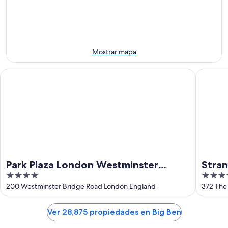
9
noche,
próximo
ago
9
fin
ago
de
-
semana,
10
14
Mostrar mapa
ago
ago
-
Park Plaza London Westminster Bridge
Strand P
16
ago
Park Plaza London Westminster
Stran
4
4
Bridge
out
out
200 Westminster Bridge Road London England
372 The
of
of
5
5
Ver 28,875 propiedades en Big Ben