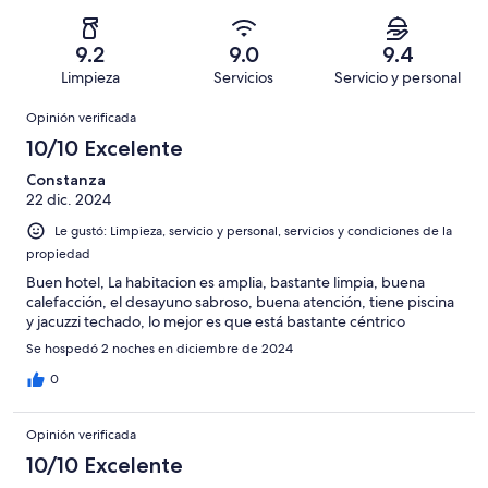
Basada
es
795
Aceptable.
2,
en
decir,
de
Basada
es
238
Malo.
9.2
9.0
9.4
1177
en
decir,
de
Basada
Limpieza
Servicios
Servicio y personal
opiniones
94
Terrible.
1177
en
Opiniones
de
Basada
opiniones
Opinión verificada
31
1177
en
de
10/10 Excelente
opiniones
19
1177
de
Constanza
opiniones
22 dic. 2024
1177
opiniones
Le gustó: Limpieza, servicio y personal, servicios y condiciones de la
propiedad
Buen hotel, La habitacion es amplia, bastante limpia, buena
calefacción, el desayuno sabroso, buena atención, tiene piscina
y jacuzzi techado, lo mejor es que está bastante céntrico
Se hospedó 2 noches en diciembre de 2024
0
Opinión verificada
10/10 Excelente