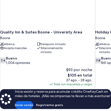
Quality Inn & Suites Boone - University Area
Holiday 
Boone
Boone
Alberca
Desayuno incluido
Alberca
Acepta mascotas
Estacionamiento
Estacion
incluido
incluido
7.4
7.8
Bueno
Buen
7.4
7.8
de
de
1,004 opiniones
861 op
10,
10,
$93 por noche
Bueno,
Bueno,
El
$105 en total
1,004
861
precio
27 ago. - 28 ago.
opiniones
opiniones
actual
Total con impuestos y cargos
es
Inicia sesión y reserva para acumular crédito OneKeyCash en
de
miles de hoteles. ¡Más recompensas te llevan a más aventuras!
$105
Iniciar sesión
Registrarme gratis