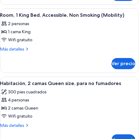
Accessible,
2
Non
Queen
Abrir
Una habitación de hotel con una cama, u
3
Beds,
Smoking
Room, 1 King Bed, Accessible, Non Smoking (Mobility)
todas
Accessible,
(Mobility
2 personas
Non
las
Accessible)
Smoking
1 cama King
fotos
(Mobility
de
Wifi gratuito
Accessible)
Room,
Más
Más detalles
1
detalles
sobre
King
Ver precio
Room,
Bed,
1
Accessible,
King
Abrir
Habitación de hotel con dos camas, un 
4
Non
Bed,
Habitación, 2 camas Queen size, para no fumadores
todas
Accessible,
Smoking
300 pies cuadrados
Non
las
(Mobility)
Smoking
4 personas
fotos
(Mobility)
de
2 camas Queen
Habitación,
Wifi gratuito
2
Más
Más detalles
camas
detalles
Queen
sobre