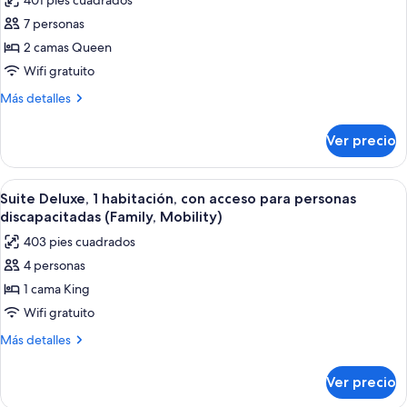
401 pies cuadrados
King
fotos
no
size,
7 personas
de
fumadores
para
2 camas Queen
Suite
no
fumadores
Deluxe,
Wifi gratuito
1
Más
Más detalles
habitación,
detalles
sobre
con
Ver precio
Suite
acceso
Deluxe,
para
1
Abrir
Suite Deluxe, 1 habitación, con acceso 
4
personas
habitación,
Suite Deluxe, 1 habitación, con acceso para personas
todas
con
discapacitadas,
discapacitadas (Family, Mobility)
acceso
las
para
403 pies cuadrados
para
fotos
no
personas
4 personas
de
discapacitadas,
fumadores
1 cama King
Suite
para
(Mobility)
no
Deluxe,
Wifi gratuito
fumadores
1
Más
Más detalles
(Mobility)
habitación,
detalles
sobre
con
Ver precio
Suite
acceso
Deluxe,