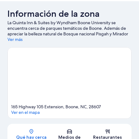
Información de la zona
La Quinta Inn & Suites by Wyndham Boone University se
encuentra cerca de parques temáticos de Boone. Además de
apreciar la belleza natural de Bosque nacional Pisgah y Mirador
The Blowing Rock, aquellos que deseen hacer una actividad
Ver más
pueden ir a Estación de ski Beech Mountain Resort. ¿Quieres
asistir a un evento o partido mientras estás en la ciudad?
Consulta el calendario de Holmes Convocation Center, o puedes
salir una noche a The Mill at Rock Creek. Encontrarás muchas
opciones para conocer la zona con actividades como ski.
Visita
nuestra guía de Boone
165 Highway 105 Extension, Boone, NC, 28607
Ver en el mapa
Sección del mapa
Qué hay cerca
Medios de
Restaurantes