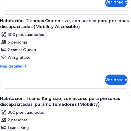
Ver precio
Suite
para
Deluxe,
no
1
Abrir
Habitación de hotel con dos camas, u
fumadores
4
habitación,
Habitación, 2 camas Queen size, con acceso para personas
todas
para
(Family)
discapacitadas (Mobility Accessible)
no
las
300 pies cuadrados
fumadores
fotos
(Family)
5 personas
de
2 camas Queen
Habitación,
2
Wifi gratuito
camas
Más
Más detalles
Queen
detalles
sobre
size,
Ver precio
Habitación,
con
2
acceso
camas
Abrir
Una habitación de hotel con una cama g
5
para
Queen
Habitación, 1 cama King size, con acceso para personas
todas
size,
personas
discapacitadas, para no fumadores (Mobility)
con
las
discapacitadas
300 pies cuadrados
acceso
fotos
(Mobility
para
2 personas
de
personas
Accessible)
1 cama King
Habitación,
discapacitadas