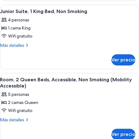
para
1
Abrir
Una habitación de hotel con una cama
2
personas
habitación,
Junior Suite, 1 King Bed, Non Smoking
todas
con
discapacitadas
4 personas
acceso
las
(Family,
para
1 cama King
fotos
Mobility)
personas
de
Wifi gratuito
discapacitadas
Junior
(Family,
Más
Más detalles
Mobility)
Suite,
detalles
sobre
1
Ver precio
Junior
King
Suite,
Bed,
1
Abrir
Una habitación de hotel con una cama
1
Non
King
Room, 2 Queen Beds, Accessible, Non Smoking (Mobility
todas
Bed,
Smoking
Accessible)
Non
las
5 personas
Smoking
fotos
2 camas Queen
de
Wifi gratuito
Room,
2
Más
Más detalles
detalles
Queen
sobre
Beds,
Ver precio
Room,