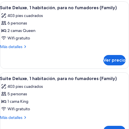
1
Abrir
Suite Deluxe, 1 habitación, para no fu
para
5
cama
Suite Deluxe, 1 habitación, para no fumadores (Family)
todas
King
no
403 pies cuadrados
size,
las
fumadores
para
6 personas
fotos
no
de
2 camas Queen
fumadores
Suite
Wifi gratuito
Deluxe,
Más
Más detalles
1
detalles
habitación,
sobre
Ver precio
Suite
para
Deluxe,
no
1
Abrir
Habitación de hotel con una cama gra
fumadores
4
habitación,
Suite Deluxe, 1 habitación, para no fumadores (Family)
todas
para
(Family)
403 pies cuadrados
no
las
fumadores
5 personas
fotos
(Family)
de
1 cama King
Suite
Wifi gratuito
Deluxe,
Más
Más detalles
1
detalles
habitación,
sobre