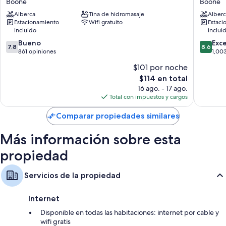
Boone
Boone
wifi gratis y aire acondicionado. Los huéspedes valoran de manera
Boone
Boone
positiva la limpieza de las habitaciones.
Alberca
Tina de hidromasaje
Alberc
-
-
Estacionamiento
Wifi gratuito
Estaci
University
Universi
Otros de los servicios que también encontrarás en las habitaciones son:
incluido
inclui
Area
Area
7.8
8.6
by
Bueno
Boone
Exc
Baños con amenidades de baño gratuitas y secadoras de cabello
7.8
8.6
de
de
IHG
861 opiniones
1,00
Televisiones de pantalla plana con canales de televisión premium
10,
10,
Boone
$101 por noche
Bueno,
Excelent
Refrigeradores, microondas y camas infantiles gratuitas
El
$114 en total
861
1,003
precio
opiniones
opinion
16 ago. - 17 ago.
actual
Total con impuestos y cargos
es
de
Comparar propiedades similares
$114
Más información sobre esta
propiedad
Servicios de la propiedad
Internet
Disponible en todas las habitaciones: internet por cable y
wifi gratis