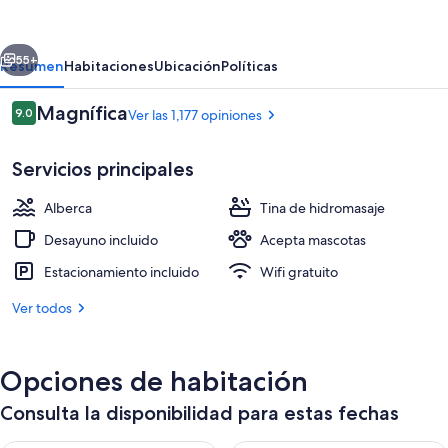
Inn
&
erior
Siguiente
Suites
55+
Resumen
Habitaciones
Ubicación
Políticas
by
Opiniones
Magnífica
9.0
Ver las 1,177 opiniones
Wyndham
9.0 de 10,
Boone
Servicios principales
University
Alberca
Tina de hidromasaje
Desayuno incluido
Acepta mascotas
Estacionamiento incluido
Wifi gratuito
Terraza o patio
Ver todos
Opciones de habitación
Consulta la disponibilidad para estas fechas