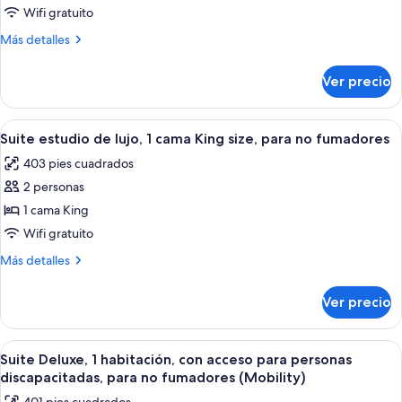
(Mobility
1
Wifi gratuito
Accessible)
cama
Más
Más detalles
King
detalles
sobre
size,
Ver precio
Habitación,
con
1
acceso
cama
Abrir
Habitación de hotel con una cama, un e
5
para
King
Suite estudio de lujo, 1 cama King size, para no fumadores
todas
size,
personas
403 pies cuadrados
con
las
discapacitadas,
acceso
2 personas
fotos
para
para
de
1 cama King
personas
no
Suite
discapacitadas,
Wifi gratuito
fumadores
para
estudio
(Mobility)
Más
Más detalles
no
de
detalles
fumadores
lujo,
sobre
(Mobility)
Ver precio
Suite
1
estudio
cama
de
Abrir
Habitación de hotel con dos camas, un
King
4
lujo,
Suite Deluxe, 1 habitación, con acceso para personas
todas
1
size,
discapacitadas, para no fumadores (Mobility)
cama
las
para