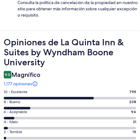
Consulta la política de cancelación de la propiedad en nuestro
sitio para obtener más información sobre cualquier excepción
o requisito.
Opiniones
Opiniones de La Quinta Inn &
Suites by Wyndham Boone
University
Magnífico
9.0
1,177 opiniones
Puntuación
10 - Excelente
795
de
Puntuación
8 - Bueno
238
10,
de
es
Puntuación
6 - Aceptable
94
8,
decir,
de
es
Puntuación
4 - Malo
31
Excelente.
6,
decir,
de
Basada
es
Puntuación
2 - Terrible
19
Bueno.
4,
en
decir,
de