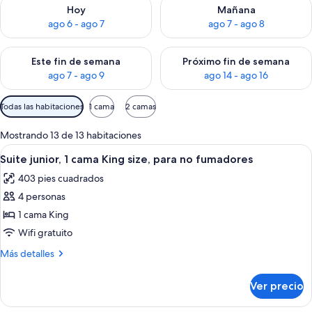
Consulta la disponibilidad para hoy ago 6 - ago 7
Consulta la disponibilidad pa
Hoy
Mañana
ago 6 - ago 7
ago 7 - ago 8
Consulta la disponibilidad para este fin de semana ago 7 - ag
Consulta la disponibilidad par
Este fin de semana
Próximo fin de semana
ago 7 - ago 9
ago 14 - ago 16
Filtros
Todas las habitaciones
1 cama
2 camas
disponibles
para
Mostrando 13 de 13 habitaciones
las
Abrir
Habitación de hotel con un sofá rojo,
4
Suite junior, 1 cama King size, para no fumadores
habitaciones
todas
403 pies cuadrados
las
4 personas
fotos
de
1 cama King
Suite
Wifi gratuito
junior,
Más
Más detalles
1
detalles
cama
sobre
Ver precio
Suite
King
junior,
size,