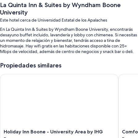
La Quinta Inn & Suites by Wyndham Boone
University
Este hotel cerca de Universidad Estatal de los Apalaches
En La Quinta Inn & Suites by Wyndham Boone University, encontrarás
desayuno buffet incluido, lavandería y lobby con chimenea. Si necesitas
un momento de relajación y bienestar, tendrás acceso a tina de
hidromasaje. Hay wifi gratis en las habitaciones disponible con 25+
Mbps de velocidad, además de centro de negocios y snack bar o deli.
También encontrarás otros servicios, como:
Propiedades similares
Alberca techada
Holiday Inn Boone - University Area by IHG
Comfort 
Estacionamiento gratis
Check-out exprés, elevador y dispensador de agua
Asadores, área con computadoras y televisión en el lobby
Los huéspedes dejan buenas opiniones sobre aspectos como la
atención del personal
Características de la habitación
Las 77 habitaciones incluyen comodidades como ropa de cama de alta
Holiday
Comfort
Holiday Inn Boone - University Area by IHG
Comfor
calidad y espacio para trabajar con laptop, al igual que detalles como
Inn
Suites