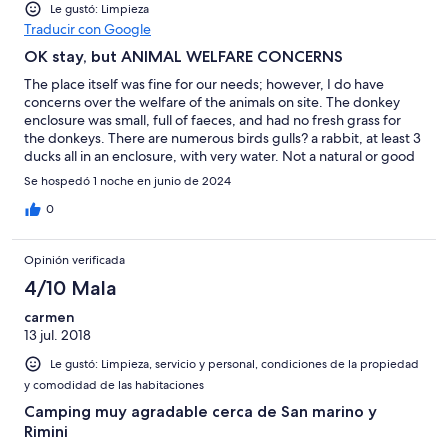
Le gustó: Limpieza
Traducir con Google
OK stay, but ANIMAL WELFARE CONCERNS
The place itself was fine for our needs; however, I do have
concerns over the welfare of the animals on site. The donkey
enclosure was small, full of faeces, and had no fresh grass for
the donkeys. There are numerous birds gulls? a rabbit, at least 3
ducks all in an enclosure, with very water. Not a natural or good
environment for them!!! I will be looking at animal welfare laws in
Se hospedó 1 noche en junio de 2024
San Marino, and contacting the appropriate people over this.
0
Opinión verificada
4/10 Mala
carmen
13 jul. 2018
Le gustó: Limpieza, servicio y personal, condiciones de la propiedad
y comodidad de las habitaciones
Camping muy agradable cerca de San marino y
Rimini