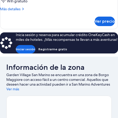
superior,
Wifi gratuito
1
Más
Más detalles
cama
detalles
matrimonial,
sobre
Ver precio
Habitación
baño
doble
en
superior,
Inicia sesión y reserva para acumular crédito OneKeyCash en
la
1
miles de hoteles. ¡Más recompensas te llevan a más aventuras!
cama
habitación
matrimonial,
Iniciar sesión
Registrarme gratis
baño
en
la
Información de la zona
habitación
Garden Village San Marino se encuentra en una zona de Borgo
Maggiore con acceso fácil a un centro comercial. Aquellos que
deseen hacer una actividad pueden ir a San Marino Adventures
y Puerto deportivo de Rimini, mientras que quienes quieran
Ver más
apreciar la belleza natural del área pueden visitar Playa de Rímini
y Monte Titano. ¿Viajas con niños? No te pierdas Italia en
Miniatura, o asiste a un evento o partido en Circuito de Misano
Marco Simoncelli. Aprovecha al máximo tu tiempo aquí
haciendo paseos a pie o ciclismo en senderos y ciclismo de
montaña.
Visita nuestra guía de Borgo Maggiore