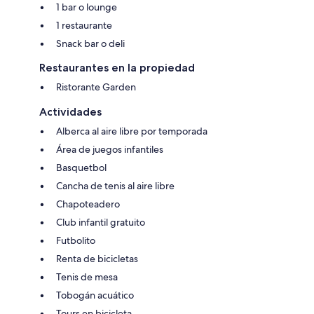
1 bar o lounge
1 restaurante
Snack bar o deli
Restaurantes en la propiedad
Ristorante Garden
Actividades
Alberca al aire libre por temporada
Área de juegos infantiles
Basquetbol
Cancha de tenis al aire libre
Chapoteadero
Club infantil gratuito
Futbolito
Renta de bicicletas
Tenis de mesa
Tobogán acuático
Tours en bicicleta