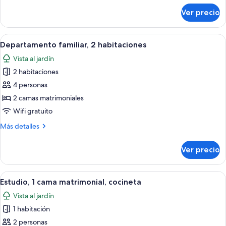
matrimonial,
sobre
Ver precio
Habitación
baño
doble
en
clásica,
Abrir
Un edificio con techo de tejas rojas, 
la
10
1
Departamento familiar, 2 habitaciones
todas
cama
habitación
Vista al jardín
matrimonial,
las
baño
2 habitaciones
fotos
en
de
4 personas
la
Departamento
habitación
2 camas matrimoniales
familiar,
Wifi gratuito
2
Más
Más detalles
habitaciones
detalles
sobre
Ver precio
Departamento
familiar,
2
Abrir
Una cabaña de madera con un porche, 
7
habitaciones
Estudio, 1 cama matrimonial, cocineta
todas
Vista al jardín
las
1 habitación
fotos
de
2 personas