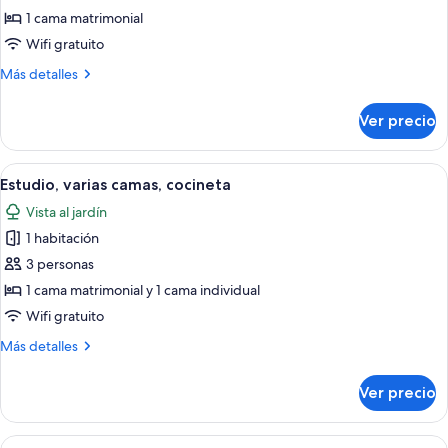
Estudio,
1 cama matrimonial
1
Wifi gratuito
cama
Más
Más detalles
matrimonial,
detalles
cocineta
sobre
Ver precio
Estudio,
1
cama
Abrir
Una cabaña de madera con un porche, 
6
matrimonial,
Estudio, varias camas, cocineta
todas
cocineta
Vista al jardín
las
1 habitación
fotos
de
3 personas
Estudio,
1 cama matrimonial y 1 cama individual
varias
Wifi gratuito
camas,
Más
Más detalles
cocineta
detalles
sobre
Ver precio
Estudio,
varias
camas,
Abrir
Un edificio con techo de tejas, puerta