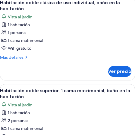
6
cocineta
Habitación doble clásica de uso individual, baño en la
todas
habitación
las
Vista al jardín
fotos
1 habitación
de
1 persona
Habitación
doble
1 cama matrimonial
clásica
Wifi gratuito
de
Más
Más detalles
uso
detalles
individual,
sobre
Ver precio
Habitación
baño
doble
en
clásica
Abrir
Una casita con techo de tejas rojas, u
la
7
de
Habitación doble superior, 1 cama matrimonial, baño en la
todas
uso
habitación
habitación
individual,
las
Vista al jardín
baño
fotos
en
1 habitación
de
la
2 personas
Habitación
habitación
doble
1 cama matrimonial