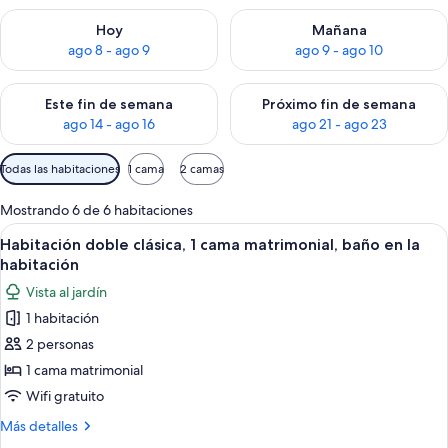
Consulta la disponibilidad para hoy ago 8 - ago 9
Consulta la disponibilidad pa
Hoy
Mañana
ago 8 - ago 9
ago 9 - ago 10
Consulta la disponibilidad para este fin de semana ago 14 - ag
Consulta la disponibilidad pa
Este fin de semana
Próximo fin de semana
ago 14 - ago 16
ago 21 - ago 23
Filtros
Todas las habitaciones
1 cama
2 camas
disponibles
para
Mostrando 6 de 6 habitaciones
las
Abrir
Un edificio con techo de tejas, puerta
6
Habitación doble clásica, 1 cama matrimonial, baño en la
habitaciones
todas
habitación
las
Vista al jardín
fotos
1 habitación
de
2 personas
Habitación
doble
1 cama matrimonial
clásica,
Wifi gratuito
1
Más
Más detalles
cama
detalles