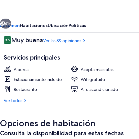
San
Marino
erior
Siguiente
61+
Resumen
Habitaciones
Ubicación
Políticas
Opiniones
Muy buena
8.2
Ver las 89 opiniones
8.2 de 10,
Servicios principales
Alberca
Acepta mascotas
Estacionamiento incluido
Wifi gratuito
Restaurante
Aire acondicionado
Alberca al aire libre por temporada y s
Ver todos
Opciones de habitación
Consulta la disponibilidad para estas fechas