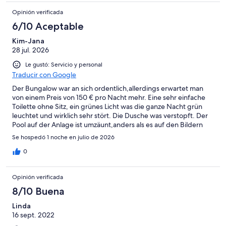
Opinión verificada
6/10 Aceptable
Kim-Jana
28 jul. 2026
Le gustó: Servicio y personal
Traducir con Google
Der Bungalow war an sich ordentlich,allerdings erwartet man
von einem Preis von 150 € pro Nacht mehr. Eine sehr einfache
Toilette ohne Sitz, ein grünes Licht was die ganze Nacht grün
leuchtet und wirklich sehr stört. Die Dusche was verstopft. Der
Pool auf der Anlage ist umzäunt,anders als es auf den Bildern
gezeigt wird. Die Preise an der Bar relativ hochpreisig. Im
Se hospedó 1 noche en julio de 2026
gesamten Pool herrscht Badekappenpflicht,diese Badekappen
kann man dort für 2 € kaufen. Auch bei warmen Temperaturen
0
war das Wasser relativ kalt.
Opinión verificada
8/10 Buena
Linda
16 sept. 2022