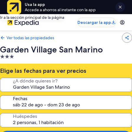
Usa la app
Accede a ahorros al instante con la app
Ir a la sección principal de la página
Descargar la app
Ver todas las propiedades
Garden Village San Marino
Propiedad
de
3.0
Elige las fechas para ver precios
estrellas
¿A dónde quieres ir?
Fechas
Huéspedes