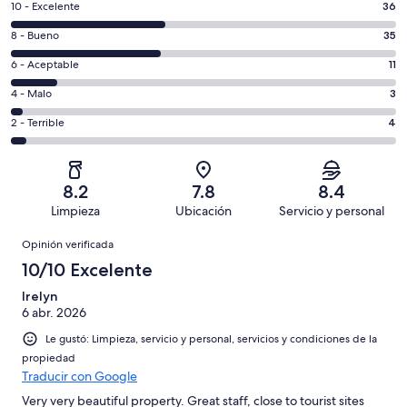
Puntuación
10 - Excelente
36
de
Puntuación
8 - Bueno
35
10,
de
es
Puntuación
6 - Aceptable
11
8,
decir,
de
es
Puntuación
4 - Malo
3
Excelente.
6,
decir,
de
Basada
es
Puntuación
2 - Terrible
4
Bueno.
4,
en
decir,
de
Basada
es
36
Aceptable.
2,
en
decir,
de
Basada
es
35
Malo.
8.2
7.8
8.4
89
en
decir,
de
Basada
Limpieza
Ubicación
Servicio y personal
opiniones
11
Terrible.
89
en
Opiniones
de
Basada
opiniones
Opinión verificada
3
89
en
de
10/10 Excelente
opiniones
4
89
de
Irelyn
opiniones
6 abr. 2026
89
opiniones
Le gustó: Limpieza, servicio y personal, servicios y condiciones de la
propiedad
Traducir con Google
Very very beautiful property. Great staff, close to tourist sites