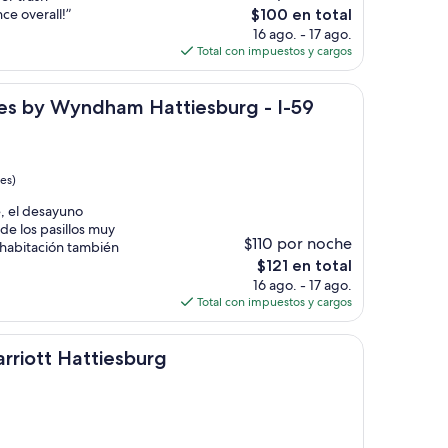
El
ce overall!”
$100 en total
precio
16 ago. - 17 ago.
actual
Total con impuestos y cargos
es
de
yndham Hattiesburg - I-59
$100
ites by Wyndham Hattiesburg - I-59
es)
, el desayuno
de los pasillos muy
$110 por noche
i habitación también
El
$121 en total
precio
16 ago. - 17 ago.
actual
Total con impuestos y cargos
es
de
attiesburg
$121
rriott Hattiesburg