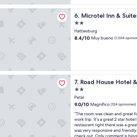
d
r
opiniones)
”
f
l Inn & Suites by Wyndham Hattiesburg
Microtel Inn & Suites by W
6. Microtel Inn & Sui
e
c
Propiedad
t
de
Hattiesburg
a
2.0
s
8.4
8.4/10
Muy bueno
(1,064 opinio
estrellas
c
de
o
10,
n
Muy
d
bueno,
i
(1,064
c
opiniones)
i
use Hotel & RV Park
Road House Hotel & RV Park
7. Road House Hotel &
o
n
Propiedad
e
de
Petal
s
2.0
,
9.0
9.0/10
Magnífico
(124 opiniones)
estrellas
h
de
“
“The room was clean and great f
a
10,
T
work trip. It’s a great 2 star hote
b
Magnífico,
h
restaurant right there was a grea
i
(124
e
was very responsive and friendly
t
opiniones)
r
check out. Only comment is bigg
a