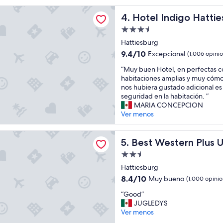
m
ndigo Hattiesburg by IHG
Hotel Indigo Hattiesburg b
4. Hotel Indigo Hatti
u
y
Propiedad
b
de
Hattiesburg
o
3.5
n
9.4
9.4/10
Excepcional
(1,006 opini
estrellas
i
de
“
“Muy buen Hotel, en perfectas c
t
10,
M
habitaciones amplias y muy cómo
o
Excepcional,
u
nos hubiera gustado adicional es
”
(1,006
y
seguridad en la habitación. ”
opiniones)
b
MARIA CONCEPCION
u
Ver menos
e
n
tern Plus University Inn
H
Best Western Plus University
5. Best Western Plus U
o
Propiedad
t
de
e
Hattiesburg
2.5
l
8.4
8.4/10
Muy bueno
(1,000 opinio
,
estrellas
de
“
e
“Good”
10,
G
n
JUGLEDYS
Muy
o
p
Ver menos
bueno,
o
e
(1,000