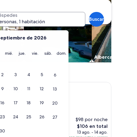
éspedes
Buscar
ersonas, 1 habitación
septiembre de 2026
martes
miércoles
jueves
viernes
sábado
domingo
mié.
jue.
vie.
sáb.
dom.
Hidromasaje
Alberca
lyn
2
3
4
5
6
ns
es Wiggins
9
10
11
12
13
16
17
18
19
20
)
23
24
25
26
27
$98 por noche
El
$106 en total
30
precio
13 ago. - 14 ago.
actual