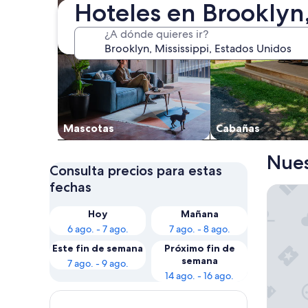
Hoteles en Brooklyn
¿A dónde quieres ir?
Mascotas
Cabañas
Nues
Consulta precios para estas
fechas
Hampton
Hoy
Mañana
6 ago. - 7 ago.
7 ago. - 8 ago.
Este fin de semana
Próximo fin de
semana
7 ago. - 9 ago.
14 ago. - 16 ago.