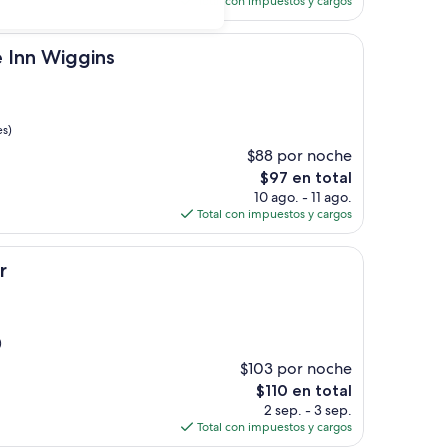
Total con impuestos y cargos
es
de
gins
$106
e Inn Wiggins
es)
$88 por noche
El
$97 en total
precio
10 ago. - 11 ago.
actual
Total con impuestos y cargos
es
de
$97
r
)
$103 por noche
El
$110 en total
precio
2 sep. - 3 sep.
actual
Total con impuestos y cargos
es