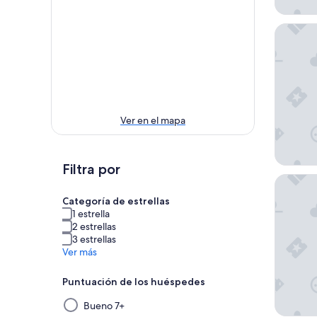
Americas
Ver en el mapa
Filtra por
Whiskey 
Categoría de estrellas
1 estrella
2 estrellas
3 estrellas
Ver más
Puntuación de los huéspedes
Al
Bueno 7+
seleccionar