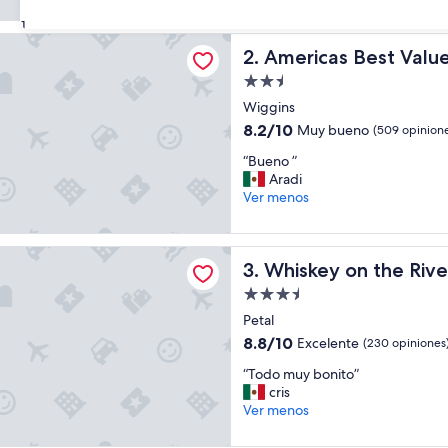
j
opiniones)
o
31
y
 Best Value Inn Wiggins
Americas Best Value Inn Wig
2. Americas Best Valu
e
d
Propiedad
t
de
Wiggins
h
2.5
e
8.2
8.2/10
Muy bueno
(509 opinion
estrellas
b
de
“
“Bueno ”
r
10,
B
Aradi
e
Muy
u
Ver menos
a
bueno,
e
k
(509
n
f
opiniones)
o
a
on the River
Whiskey on the River
3. Whiskey on the Rive
”
s
t
Propiedad
”
de
Petal
3.5
8.8
8.8/10
Excelente
(230 opiniones
estrellas
de
“
“Todo muy bonito”
10,
T
cris
Excelente,
o
Ver menos
(230
d
opiniones)
o