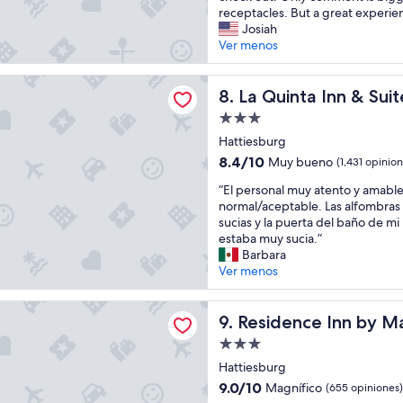
o
receptacles. But a great experien
c
o
Josiah
i
m
Ver menos
o
w
n
a
e
a Inn & Suites by Wyndham Hattiesburg - I-59
s
La Quinta Inn & Suites by W
8. La Quinta Inn & Su
s
c
a
Propiedad
l
m
de
e
Hattiesburg
p
3.0
a
l
8.4
8.4/10
Muy bueno
(1,431 opinion
n
estrellas
i
de
“
a
“El personal muy atento y amable
a
10,
E
n
normal/aceptable. Las alfombras 
s
Muy
l
d
sucias y la puerta del baño de m
y
bueno,
p
g
estaba muy sucia.”
m
(1,431
e
r
Barbara
u
opiniones)
r
e
Ver menos
y
s
a
c
o
t
ó
e Inn by Marriott Hattiesburg
n
Residence Inn by Marriott H
f
9. Residence Inn by Ma
m
a
o
o
Propiedad
l
r
d
de
m
Hattiesburg
m
a
3.0
u
e
9.0
s
9.0/10
Magnífico
(655 opiniones)
y
a
estrellas
de
,