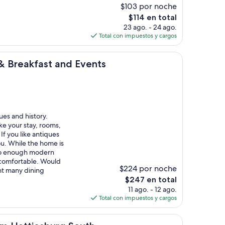
$103 por noche
El
$114 en total
precio
23 ago. - 24 ago.
actual
Total con impuestos y cargos
es
de
st and Events
$114
& Breakfast and Events
ues and history.
e your stay, rooms,
 you like antiques
you. While the home is
lso enough modern
 comfortable. Would
$224 por noche
t many dining
El
$247 en total
precio
11 ago. - 12 ago.
actual
Total con impuestos y cargos
es
de
sburg South
$247