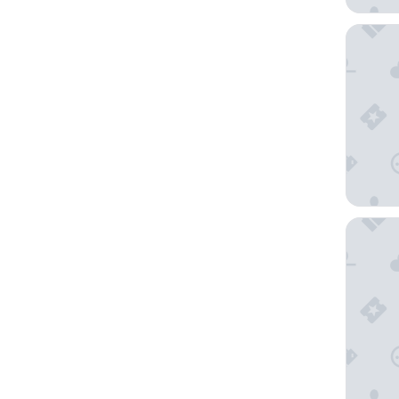
Microte
Road Ho