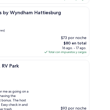
es
de
yndham Hattiesburg
$114
tes by Wyndham Hattiesburg
nes)
$73 por noche
El
$80 en total
precio
16 ago. - 17 ago.
actual
Total con impuestos y cargos
es
de
$80
 RV Park
or me as going on a
l having the
t bonus. The host
. Easy check in and
$93 por noche
er trash