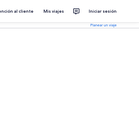
nción al cliente
Mis viajes
Iniciar sesión
Planear un viaje