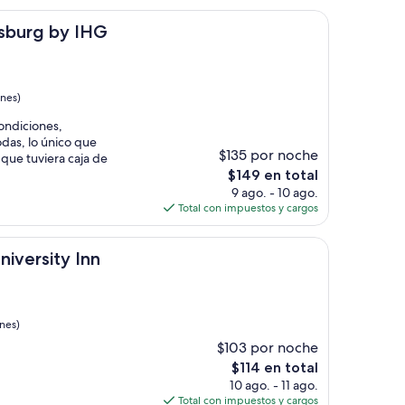
de
y IHG
$110
esburg by IHG
ones)
ondiciones,
das, lo único que
$135 por noche
 que tuviera caja de
El
$149 en total
precio
9 ago. - 10 ago.
actual
Total con impuestos y cargos
es
de
 Inn
$149
niversity Inn
nes)
$103 por noche
El
$114 en total
precio
10 ago. - 11 ago.
actual
Total con impuestos y cargos