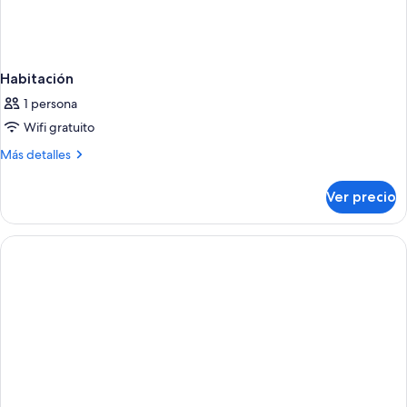
Habitación
1 persona
Wifi gratuito
Más
Más detalles
detalles
sobre
Ver precio
Habitación