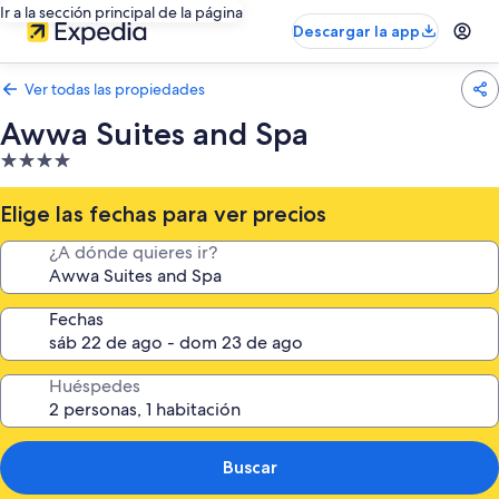
Ir a la sección principal de la página
Descargar la app
Ver todas las propiedades
Awwa Suites and Spa
Propiedad
de
4.0
Elige las fechas para ver precios
estrellas
¿A dónde quieres ir?
Fechas
Huéspedes
Buscar