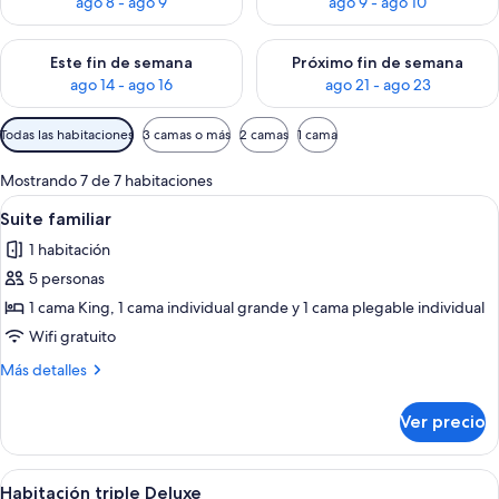
ago 8 - ago 9
ago 9 - ago 10
Consulta la disponibilidad para este fin de semana ago 14 - ag
Consulta la disponibilidad pa
Este fin de semana
Próximo fin de semana
ago 14 - ago 16
ago 21 - ago 23
Filtros
Todas las habitaciones
3 camas o más
2 camas
1 cama
disponibles
para
Mostrando 7 de 7 habitaciones
las
Abrir
Habitación de hotel con dos camas, un e
7
Suite familiar
habitaciones
todas
1 habitación
las
5 personas
fotos
de
1 cama King, 1 cama individual grande y 1 cama plegable individual
Suite
Wifi gratuito
familiar
Más
Más detalles
detalles
sobre
Ver precio
Suite
familiar
Abrir
Una habitación de hotel moderna con u
7
Habitación triple Deluxe