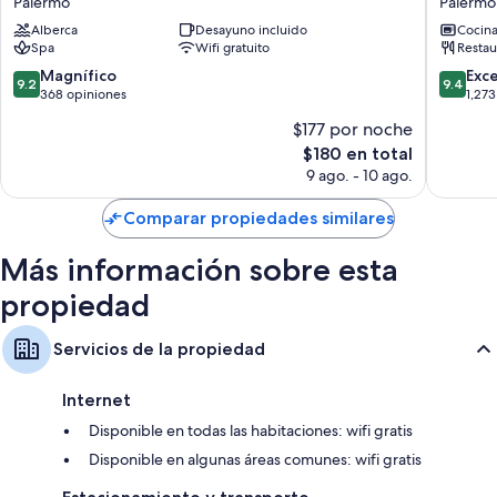
Las 57 habitaciones cuentan con comodidades como ropa de cama de
Palermo
Palermo
Hotel
Suites
alta calidad y caja de seguridad (con espacio para laptop), al igual que
Alberca
Desayuno incluido
Cocin
Palermo
Palermo
beneficios como wifi gratis y aire acondicionado.
Spa
Wifi gratuito
Restau
Otros servicios que también encontrarás son:
9.2
9.4
Magnífico
Exc
9.2
9.4
de
de
368 opiniones
1,273
Ropa de cama hipoalergénica, colchones con pillow-top y
10,
10,
$177 por noche
edredones
Magnífico,
Excepcio
El
$180 en total
368
1,273
Baños con bidets y tinas con regadera
precio
opiniones
opinion
9 ago. - 10 ago.
Televisiones LCD de 32 pulgadas con canales por cable
actual
es
Balcones, focos LED y cocinetas
Comparar propiedades similares
de
$180
Más información sobre esta
propiedad
Servicios de la propiedad
Internet
Disponible en todas las habitaciones: wifi gratis
Disponible en algunas áreas comunes: wifi gratis