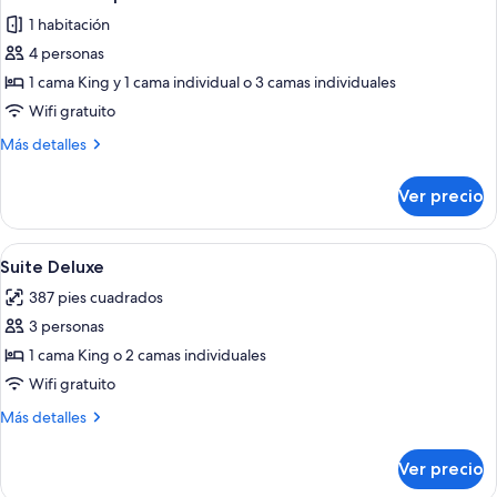
todas
1 habitación
las
4 personas
fotos
de
1 cama King y 1 cama individual o 3 camas individuales
Habitación
Wifi gratuito
triple
Más
Más detalles
Deluxe
detalles
sobre
Ver precio
Habitación
triple
Deluxe
Abrir
Una habitación de hotel con cama, escri
9
Suite Deluxe
todas
387 pies cuadrados
las
3 personas
fotos
de
1 cama King o 2 camas individuales
Suite
Wifi gratuito
Deluxe
Más
Más detalles
detalles
sobre
Ver precio
Suite
Deluxe