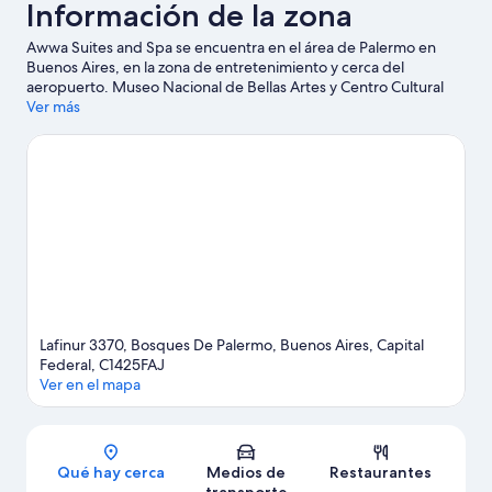
Información de la zona
Awwa Suites and Spa se encuentra en el área de Palermo en
Buenos Aires, en la zona de entretenimiento y cerca del
aeropuerto. Museo Nacional de Bellas Artes y Centro Cultural
Recoleta son lugares culturales destacados, y algunos de los
Ver más
puntos de interés más importantes del área incluyen Floralis
Genérica y Obelisco. Asiste a un evento o partido en Hipódromo
de Palermo, y haz algo de tiempo para conocer Planetario
Galileo Galilei, una de las atracciones imperdibles del lugar. Lleva
tu equipo de golf para practicar en alguno de los campos de la
zona o, si prefieres un poco de aventura, disfruta de actividades
como paseos a pie o ciclismo en senderos.
Visita nuestra guía de
Buenos Aires
Lafinur 3370, Bosques De Palermo, Buenos Aires, Capital
Federal, C1425FAJ
Ver en el mapa
Sección del mapa
Qué hay cerca
Medios de
Restaurantes