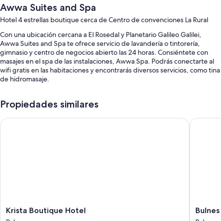
Awwa Suites and Spa
Hotel 4 estrellas boutique cerca de Centro de convenciones La Rural
Con una ubicación cercana a El Rosedal y Planetario Galileo Galilei,
Awwa Suites and Spa te ofrece servicio de lavandería o tintorería,
gimnasio y centro de negocios abierto las 24 horas. Consiéntete con
masajes en el spa de las instalaciones, Awwa Spa. Podrás conectarte al
wifi gratis en las habitaciones y encontrarás diversos servicios, como tina
de hidromasaje.
Estos son otros servicios:
Propiedades similares
Alberca techada
Krista Boutique Hotel
Bulnes E
Desayuno continental (con cargo), traslados por la zona y check-out
exprés
Check-in exprés, servicio de cuidado de niños (con cargo) y caja de
seguridad en la recepción
Salón de banquetes, elevador y personal multilingüe
Los huéspedes dejan buenas opiniones sobre aspectos como la
atención del personal y la ubicación
Características de la habitación
Krista
Bulnes
Krista Boutique Hotel
Bulnes
Boutique
Eco