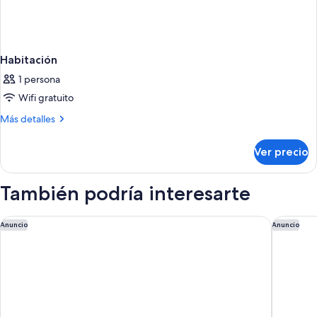
Habitación
1 persona
Wifi gratuito
Más
Más detalles
detalles
sobre
Ver precio
Habitación
También podría interesarte
Hotel Madero Buenos Aires, WorldHotels Elite
Sheraton
Anuncio
Anuncio