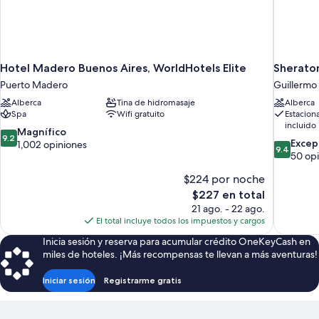
Hotel Madero Buenos Aires, WorldHotels Elite
Sheraton
Puerto Madero
Guillermo
Alberca
Tina de hidromasaje
Alberca
Spa
Wifi gratuito
Estacion
incluido
9.2
Magnífico
9.2
9.4
Excep
de
1,002 opiniones
9.4
de
50 op
10,
10,
Magnífico,
$224 por noche
Excepcion
1,002
El
50
$227 en total
opiniones
precio
opiniones
21 ago. - 22 ago.
actual
El total incluye todos los impuestos y cargos
es
Inicia sesión y reserva para acumular crédito OneKeyCash en
de
miles de hoteles. ¡Más recompensas te llevan a más aventuras!
$227
Iniciar sesión
Registrarme gratis