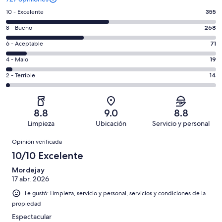
Puntuación
10 - Excelente
355
de
Puntuación
8 - Bueno
268
10,
de
es
Puntuación
6 - Aceptable
71
8,
decir,
de
es
Puntuación
4 - Malo
19
Excelente.
6,
decir,
de
Basada
es
Puntuación
2 - Terrible
14
Bueno.
4,
en
decir,
de
Basada
es
355
Aceptable.
2,
en
decir,
de
Basada
es
268
Malo.
8.8
9.0
8.8
727
en
decir,
de
Basada
Limpieza
Ubicación
Servicio y personal
opiniones
71
Terrible.
727
en
Opiniones
de
Basada
opiniones
Opinión verificada
19
727
en
de
10/10 Excelente
opiniones
14
727
de
Mordejay
opiniones
17 abr. 2026
727
opiniones
Le gustó: Limpieza, servicio y personal, servicios y condiciones de la
propiedad
Espectacular