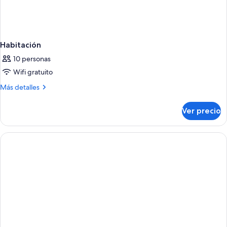
Habitación
10 personas
Wifi gratuito
Más
Más detalles
detalles
sobre
Ver precio
Habitación