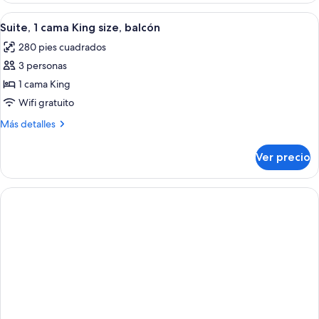
Abrir
Habitación de hotel con una cama grande
7
Suite, 1 cama King size, balcón
todas
280 pies cuadrados
las
3 personas
fotos
de
1 cama King
Suite,
Wifi gratuito
1
Más
Más detalles
cama
detalles
King
sobre
Ver precio
Suite,
size,
1
balcón
cama
King
size,
balcón