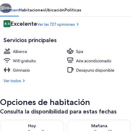
Spa
erior
Siguiente
39+
Resumen
Habitaciones
Ubicación
Políticas
Opiniones
Excelente
8.6
Ver las 727 opiniones
8.6 de 10,
Servicios principales
Alberca
Spa
Wifi gratuito
Aire acondicionado
Gimnasio
Desayuno disponible
Tina de hidromasaje y masajes
Ver todos
Opciones de habitación
Consulta la disponibilidad para estas fechas
Consulta la disponibilidad para hoy ago 8 - ago 9
Consulta la disponibilidad pa
Hoy
Mañana