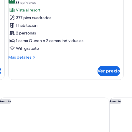
las
9.0 de 10
(33
33 opiniones
fotos
opiniones)
Vista al resort
de
377 pies cuadrados
Habitación
1 habitación
ejecutiva
2 personas
1 cama Queen o 2 camas individuales
Wifi gratuito
Más
Más detalles
detalles
sobre
o
Ver precio
Habitación
ejecutiva
Hilton Buenos Aires
NH Collect
Anuncio
Anuncio