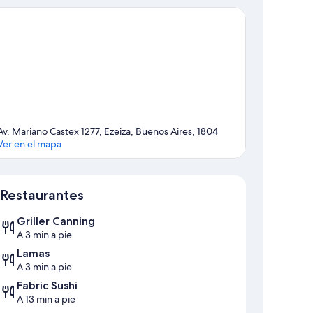
Av. Mariano Castex 1277, Ezeiza, Buenos Aires, 1804
Ver en el mapa
Sección del mapa
Restaurantes
Griller Canning
A 3 min a pie
Lamas
A 3 min a pie
Fabric Sushi
A 13 min a pie