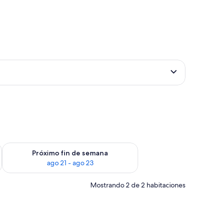
fin de semana ago 14 - ago 16
Consulta la disponibilidad para el próximo fin de semana ago
Próximo fin de semana
ago 21 - ago 23
Mostrando 2 de 2 habitaciones
 una silla roja.
grande, lámparas de noche, un escritorio con teléfono y una silla.