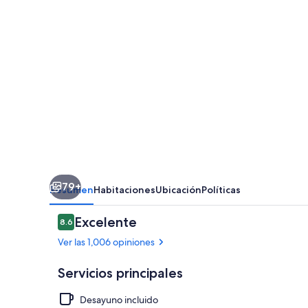
Canning
79+
Resumen
Habitaciones
Ubicación
Políticas
Opiniones
Excelente
8.6
8.6 de 10,
Ver las 1,006 opiniones
Servicios principales
Desayuno incluido