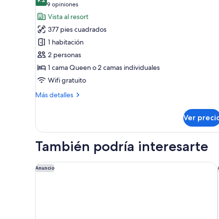
las
habitaciones
9.2 de 10
(9
9 opiniones
fotos
opiniones)
Vista al resort
de
377 pies cuadrados
Habitación
1 habitación
Deluxe
2 personas
1 cama Queen o 2 camas individuales
Wifi gratuito
Más
Más detalles
detalles
sobre
Ver preci
Habitación
Deluxe
También podría interesarte
Sheraton Buenos Aires Greenville Polo & Resort
Anuncio