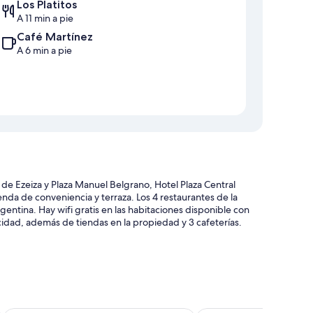
Los Platitos
A 11 min a pie
Café Martínez
A 6 min a pie
 de Ezeiza y Plaza Manuel Belgrano, Hotel Plaza Central
nda de conveniencia y terraza. Los 4 restaurantes de la
ntina. Hay wifi gratis en las habitaciones disponible con
cidad, además de tiendas en la propiedad y 3 cafeterías.
s y elevador
icios bancarios