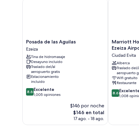
Posada de las Aguilas
Marriott Hote
Posada
Marriott
Posada de las Aguilas
Marriott Ho
de
Hotel
Ezeiza Airp
Ezeiza
las
Buenos
Ciudad Evita
Tina de hidromasaje
Aguilas
Aires
Desayuno incluido
Ezeiza
Ezeiza
Alberca
Traslado del/al
Traslado del/
Airport
aeropuerto gratis
aeropuerto gr
Ciudad
Estacionamiento
Wifi gratuito
Evita
incluido
Restaurante
8.6
Excelente
8.6
Excelent
8.6
8.6
de
1,005 opiniones
de
1,008 opini
10,
10,
$146 por noche
Excelente,
Excelente,
1,005
El
$146 en total
1,008
opiniones
precio
opiniones
17 ago. - 18 ago.
actual
es
de