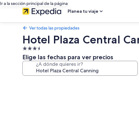
Ir a la sección principal de la página
Planea tu viaje
Ver todas las propiedades
Hotel Plaza Central C
Propiedad
de
Elige las fechas para ver precios
3.5
¿A dónde quieres ir?
estrellas
Galería
de
fotos
de
Hotel
Plaza
Central