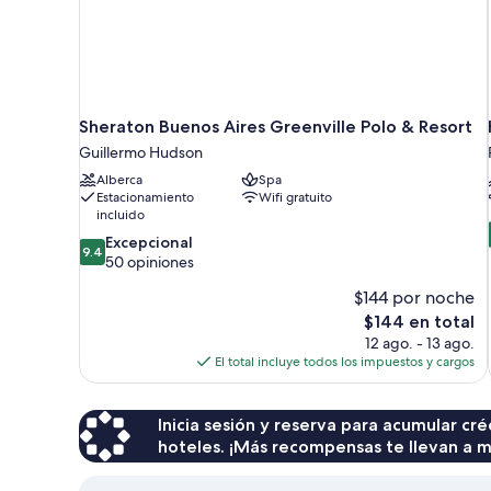
Sheraton Buenos Aires Greenville Polo & Resort
Guillermo Hudson
Alberca
Spa
Estacionamiento
Wifi gratuito
incluido
9.4
Excepcional
9.4
de
50 opiniones
10,
$144 por noche
Excepcional,
50
El
$144 en total
opiniones
precio
12 ago. - 13 ago.
actual
El total incluye todos los impuestos y cargos
es
de
$144
Inicia sesión y reserva para acumular c
hoteles. ¡Más recompensas te llevan a m