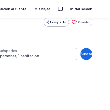
nción al cliente
Mis viajes
Iniciar sesión
Compartir
Guardar
uéspedes
Buscar