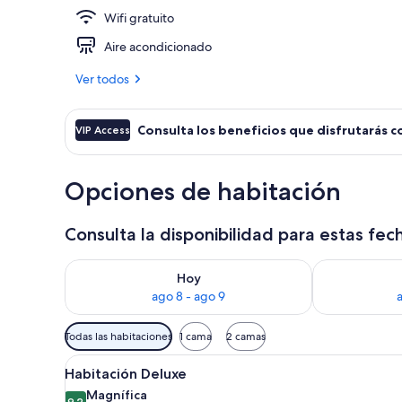
Wifi gratuito
Tienda de re
Aire acondicionado
Ver todos
Consulta los beneficios que disfrutarás c
VIP Access
Opciones de habitación
Consulta la disponibilidad para estas fec
Consulta la disponibilidad para hoy ago 8 - ago 9
Consulta la d
Hoy
ago 8 - ago 9
Filtros
Todas las habitaciones
1 cama
2 camas
disponibles
Abrir
Una cama bien hecha con sábana
para
19
Habitación Deluxe
todas
las
Magnífica
9.2