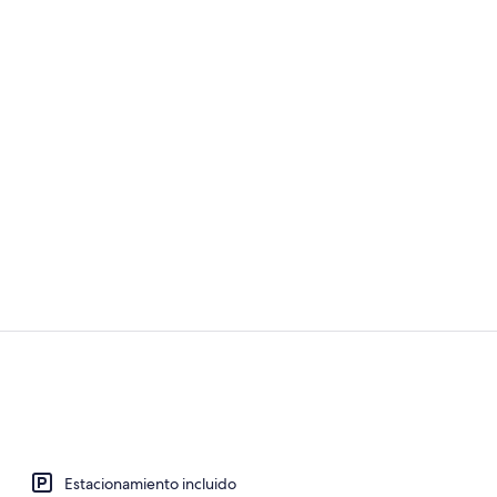
Detalle exter
Desayuno par
Estacionamiento incluido