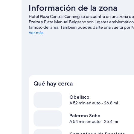
Información de la zona
Hotel Plaza Central Canning se encuentra en una zona de 
Ezeiza y Plaza Manuel Belgrano son lugares emblemático
famoso del área. También puedes darte una vuelta por Mu
muchas opciones para conocer la zona con actividades c
Ver más
Qué hay cerca
Obelisco
A 52 min en auto
- 26.8 mi
Palermo Soho
A 54 min en auto
- 25.4 mi