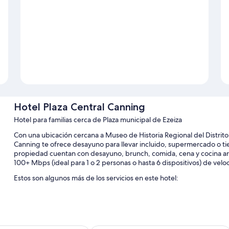
Hotel Plaza Central Canning
Hotel para familias cerca de Plaza municipal de Ezeiza
Con una ubicación cercana a Museo de Historia Regional del Distrito
Canning te ofrece desayuno para llevar incluido, supermercado o tie
propiedad cuentan con desayuno, brunch, comida, cena y cocina arge
100+ Mbps (ideal para 1 o 2 personas o hasta 6 dispositivos) de velo
Estos son algunos más de los servicios en este hotel:
Estacionamiento gratis
Traslados por la zona, asistencia para compra de tours o entrada
Sala de juntas, espacios de coworking y cajero automático o serv