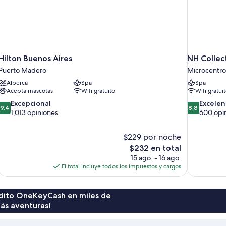
Hilton Buenos Aires
NH Collec
Puerto Madero
Microcentro
Alberca
Spa
Spa
Acepta mascotas
Wifi gratuito
Wifi gratui
9.4
8.8
Excepcional
Excelen
9.4
8.8
de
de
1,013 opiniones
600 opi
10,
10,
Excepcional,
Excelente,
$229 por noche
1,013
600
El
$232 en total
opiniones
opiniones
precio
15 ago. - 16 ago.
actual
El total incluye todos los impuestos y cargos
es
de
$232
rédito OneKeyCash en miles de
ás aventuras!