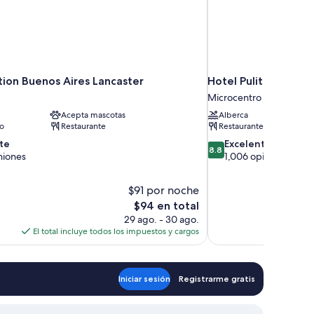
tion Buenos Aires Lancaster
Hotel Pulitzer
Microcentro
Acepta mascotas
Alberca
to
Restaurante
Restaurante
8.8
te
Excelente
8.8
de
niones
1,006 opiniones
10,
Excelente,
$91 por noche
1,006
El
$94 en total
opiniones
precio
29 ago. - 30 ago.
actual
El total incluye todos los impuestos y cargos
El to
es
de
$94
Iniciar sesión
Registrarme gratis