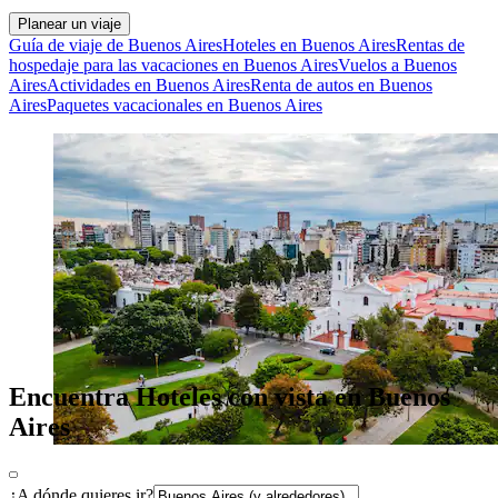
Planear un viaje
Guía de viaje de Buenos Aires
Hoteles en Buenos Aires
Rentas de
hospedaje para las vacaciones en Buenos Aires
Vuelos a Buenos
Aires
Actividades en Buenos Aires
Renta de autos en Buenos
Aires
Paquetes vacacionales en Buenos Aires
Encuentra Hoteles con vista en Buenos
Aires
¿A dónde quieres ir?