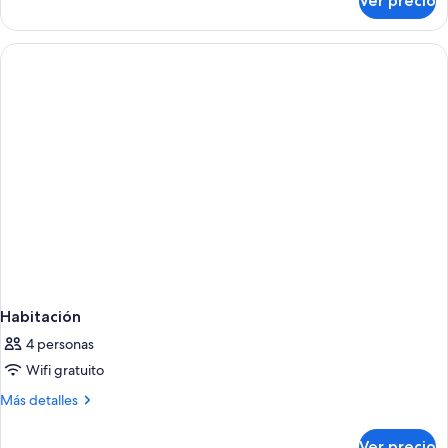
Ver precio
ciudad
Suite
estudio
superior,
vista
a
la
ciudad
Habitación
4 personas
Wifi gratuito
Más
Más detalles
detalles
sobre
Ver precio