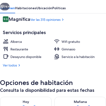
erior
Siguiente
74+
Resumen
Habitaciones
Ubicación
Políticas
Opiniones
Magnífica
9.0
Ver las 315 opiniones
9.0 de 10,
Servicios principales
Alberca
Wifi gratuito
Restaurante
Gimnasio
Desayuno disponible
Servicio a la habitación
Alberca al aire libre por temporada
Ver todos
Opciones de habitación
Consulta la disponibilidad para estas fechas
Consulta la disponibilidad para hoy ago 7 - ago 8
Consulta la disponibilidad pa
Hoy
Mañana