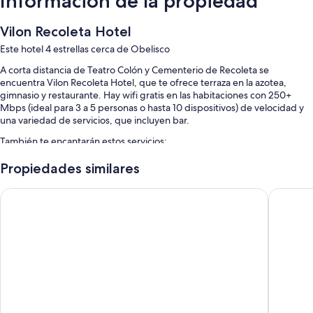
Información de la propiedad
Vilon Recoleta Hotel
Este hotel 4 estrellas cerca de Obelisco
A corta distancia de Teatro Colón y Cementerio de Recoleta se
encuentra Vilon Recoleta Hotel, que te ofrece terraza en la azotea,
gimnasio y restaurante. Hay wifi gratis en las habitaciones con 250+
Mbps (ideal para 3 a 5 personas o hasta 10 dispositivos) de velocidad y
una variedad de servicios, que incluyen bar.
También te encantarán estos servicios:
Alberca al aire libre por temporada
Propiedades similares
Desayuno continental (con cargo), recepción disponible las 24 horas
Arc Recoleta Boutique Hotel & Spa
Dazzler 
y café o té en el lobby
No se permite fumar en la propiedad, elevador y resguardo de
equipaje
Espacios de coworking y servicio de concierge
Características de la habitación
Las 83 habitaciones incluyen comodidades como ropa de cama de alta
calidad y caja de seguridad (con espacio para laptop), además de