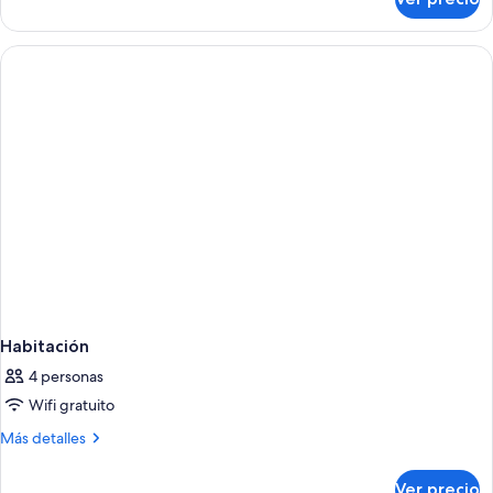
Habitación
Habitación
4 personas
Wifi gratuito
Más
Más detalles
detalles
sobre
Ver precio