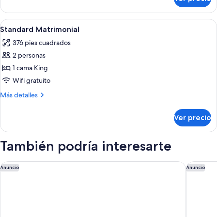
Habitación
Abrir
Ropa de cama de alta calidad y miniba
7
Standard Matrimonial
todas
376 pies cuadrados
las
2 personas
fotos
de
1 cama King
Standard
Wifi gratuito
Matrimonial
Más
Más detalles
detalles
sobre
Ver precio
Standard
Matrimonial
También podría interesarte
NH Buenos Aires Latino
Hotel Pul
Anuncio
Anuncio