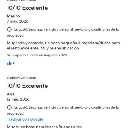
opiniones
16
315
en
de
10/10 Excelente
opiniones
2
315
de
Mauro
opiniones
7 may. 2026
315
opiniones
Le gustó: Limpieza, servicio y personal, servicios y condiciones de la
propiedad
Muy lindo y comodo, un poco pequeña la regadera/ducha pero
el resto excelente. Muy buena ubicación
Se hospedó 1 noche en mayo de 2026
0
Opinión verificada
10/10 Excelente
Ana
12 mar. 2026
Le gustó: Limpieza, servicio y personal, servicios y condiciones de la
propiedad
Traducir con Google
Muy buen hotel para llegar a Buenos Aires