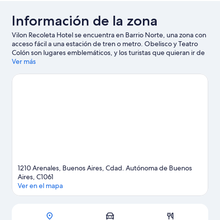
Información de la zona
Vilon Recoleta Hotel se encuentra en Barrio Norte, una zona con
acceso fácil a una estación de tren o metro. Obelisco y Teatro
Colón son lugares emblemáticos, y los turistas que quieran ir de
compras pueden visitar Palermo Soho y Calle Florida. También
Ver más
vale la pena conocer Avenida 9 de Julio y Centro Cultural
Recoleta.
Visita nuestra guía de Buenos Aires
1210 Arenales, Buenos Aires, Cdad. Autónoma de Buenos
Aires, C1061
Ver en el mapa
Sección del mapa