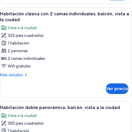
doble
ciudad
clásica,
Abrir
Una habitación de hotel moderna con do
18
balcón,
Habitación clásica con 2 camas individuales, balcón, vista a
todas
vista
la ciudad
a
las
Vista a la ciudad
la
fotos
ciudad
323 pies cuadrados
de
1 habitación
Habitación
clásica
2 personas
con
2 camas individuales
2
Wifi gratuito
camas
Más
Más detalles
individuales,
detalles
balcón,
sobre
Ver precio
Habitación
vista
clásica
a
con
Abrir
Habitación de hotel moderna con una ca
la
14
2
Habitación doble panorámica, balcón, vista a la ciudad
todas
ciudad
camas
Vista a la ciudad
individuales,
las
balcón,
355 pies cuadrados
fotos
vista
de
1 habitación