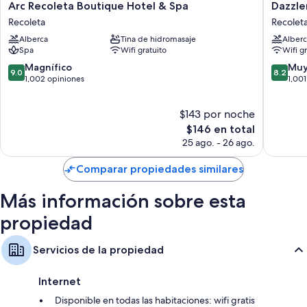
detalles como wifi gratis y minibar.
Arc
Dazzler
Arc Recoleta Boutique Hotel & Spa
Dazzle
Recoleta
by
Recoleta
Recolet
Otros servicios que también encontrarás son:
Boutique
Wyndh
Alberca
Tina de hidromasaje
Alberc
Hotel
Buenos
Baños con regaderas y bidets
Spa
Wifi gratuito
Wifi g
&
Aires
Televisiones de pantalla plana de 40 pulgadas con canales por cable
Spa
Recolet
9.0
8.2
Magnífico
Muy
9.0
8.2
Recoleta
Recolet
de
de
1,002 opiniones
1,001
Servicio de limpieza diario y escritorios
10,
10,
Magnífico,
Muy
$143 por noche
1,002
bueno,
opiniones
El
1,001
$146 en total
precio
opinion
25 ago. - 26 ago.
actual
es
Comparar propiedades similares
de
$146
Más información sobre esta
propiedad
Servicios de la propiedad
Internet
Disponible en todas las habitaciones: wifi gratis