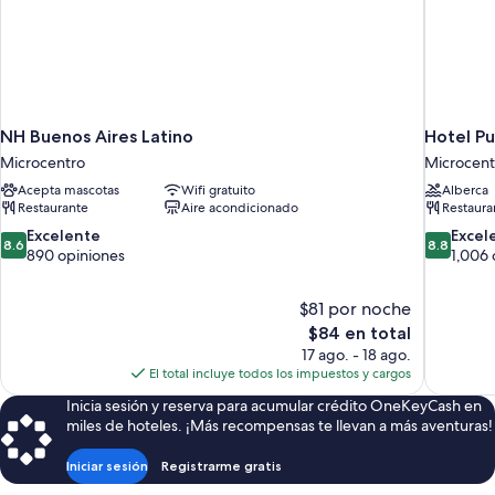
NH Buenos Aires Latino
Hotel Pu
Microcentro
Microcent
Acepta mascotas
Wifi gratuito
Alberca
Restaurante
Aire acondicionado
Restaura
8.6
8.8
Excelente
Excel
8.6
8.8
de
de
890 opiniones
1,006 
10,
10,
Excelente,
Excelente
$81 por noche
890
1,006
El
$84 en total
opiniones
opiniones
precio
17 ago. - 18 ago.
actual
El total incluye todos los impuestos y cargos
es
Inicia sesión y reserva para acumular crédito OneKeyCash en
de
miles de hoteles. ¡Más recompensas te llevan a más aventuras!
$84
Iniciar sesión
Registrarme gratis