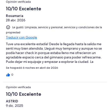
Opinión verificada
10/10 Excelente
Rosamaria
28 abr. 2026
Le gustó: Limpieza, servicio y personal, servicios y condiciones de la
propiedad
Traducir con Google
Tuve una excelente estadía! Desde la llegada hasta la salida me
sentí muy bien atendida. Llegué muy temprano y aunque no se
podía hacer check in porque estaba lleno me ofrecieron un
agradable espacio cerca del gimnasio para poder refrescarme.
Pude dejar mi equipaje y empezar a explorar la ciudad. La
habitación era espaciosa y moderna, la cama muy cómoda y un
Se hospedó 6 noches en abril de 2026
baño amplio. Tenían clase de yoga el miércoles y siempre
atendieron mis solicitudes. Aunque no tuve tiempo de usar la
0
piscina si subí a verla y me encantó el espacio. Está muy bien
ubicado de muchos sitios de interés. Recomiendo mucho este
Opinión verificada
hotel ♥️
10/10 Excelente
ASTRID
9 dic. 2025