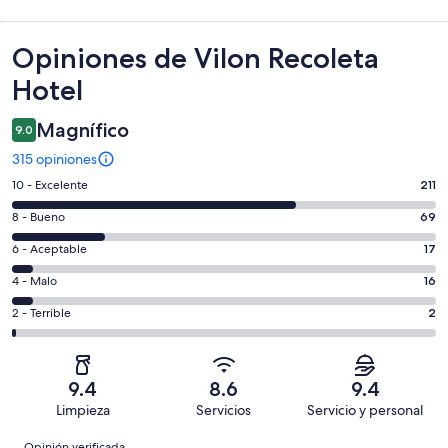
Opiniones
Opiniones de Vilon Recoleta
Hotel
Magnífico
9.0
315 opiniones
Puntuación
10 - Excelente
211
de
Puntuación
8 - Bueno
69
10,
de
es
Puntuación
6 - Aceptable
17
8,
decir,
de
es
Puntuación
4 - Malo
16
Excelente.
6,
decir,
de
Basada
es
Puntuación
2 - Terrible
2
Bueno.
4,
en
decir,
de
Basada
es
211
Aceptable.
2,
en
decir,
de
Basada
es
69
Malo.
9.4
8.6
9.4
315
en
decir,
de
Basada
Limpieza
Servicios
Servicio y personal
opiniones
17
Terrible.
315
en
Opiniones
de
Basada
Opinión verificada