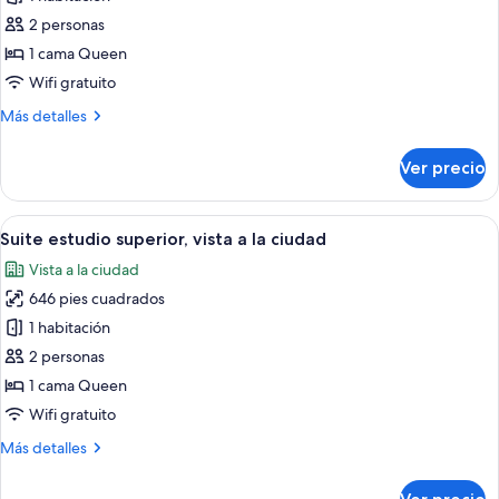
a
Habitación
la
2 personas
ciudad
doble
1 cama Queen
panorámica,
Wifi gratuito
balcón,
Más
Más detalles
vista
detalles
a
sobre
Ver precio
la
Habitación
doble
ciudad
panorámica,
Abrir
Una habitación de hotel moderna con un
14
balcón,
Suite estudio superior, vista a la ciudad
todas
vista
Vista a la ciudad
a
las
la
646 pies cuadrados
fotos
ciudad
de
1 habitación
Suite
2 personas
estudio
1 cama Queen
superior,
Wifi gratuito
vista
Más
Más detalles
a
detalles
la
sobre