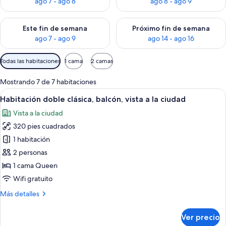
ago 7 - ago 8
ago 8 - ago 9
Consulta la disponibilidad para este fin de semana ago 7 - ag
Consulta la disponibilidad par
Este fin de semana
Próximo fin de semana
ago 7 - ago 9
ago 14 - ago 16
Filtros
Todas las habitaciones
1 cama
2 camas
disponibles
para
Mostrando 7 de 7 habitaciones
las
Abrir
Una habitación de hotel moderna con 
15
Habitación doble clásica, balcón, vista a la ciudad
habitaciones
todas
Vista a la ciudad
las
320 pies cuadrados
fotos
de
1 habitación
Habitación
2 personas
doble
1 cama Queen
clásica,
Wifi gratuito
balcón,
Más
Más detalles
vista
detalles
a
sobre
Ver precio
la
Habitación