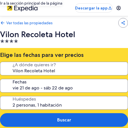
Ir a la sección principal de la página
Descargar la app
Ver todas las propiedades
Vilon Recoleta Hotel
Propiedad
de
4.0
Elige las fechas para ver precios
estrellas
¿A dónde quieres ir?
Fechas
Huéspedes
Buscar