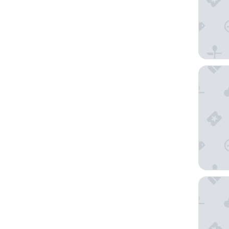
Los Ange
STILE D