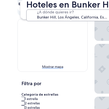
Hoteles en Bunker Hi
Este fin de semana
Próximo fin de
semana
7 ago. - 9 ago.
¿A dónde quieres ir?
14 ago. - 16 ago.
Omni Los
Mostrar mapa
Filtra por
Categoría de estrellas
Conrad 
1 estrella
2 estrellas
3 estrellas