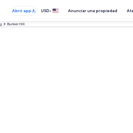
•
Abrir app
USD
Anunciar una propiedad
Ate
es
Bunker Hill