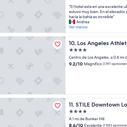
estrellas
.
de
o
“
“El hotel esta en una excelente u
”
10,
l
E
estuvo muy bien. En el elevador 
Magnífico,
a
l
hacía la bahía es increíble”
(963
r
h
Andrea
opiniones)
e
o
Ver menos
a
t
w
e
les Athletic Club
a
l
Los Angeles Athletic Club
10. Los Angeles Athlet
s
e
v
Propiedad
s
e
de
t
Centro de Los Angeles, a 0.6 mi d
r
4.0
a
9.2
9.2/10
Magnífico
(1,197 opiniones
y
e
estrellas
de
c
n
10,
o
u
Magnífico,
z
n
(1,197
y
a
opiniones)
”
e
x
owntown Los Angeles
c
STILE Downtown Los Angele
11. STILE Downtown L
e
Propiedad
l
de
e
A 1 mi de Bunker Hill
4.0
n
8.6
8.6/10
Excelente
(1,553 opinione