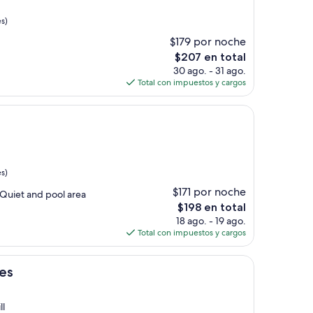
s)
$179 por noche
El
$207 en total
precio
30 ago. - 31 ago.
actual
Total con impuestos y cargos
es
de
$207
s)
$171 por noche
uiet and pool area
El
$198 en total
precio
18 ago. - 19 ago.
actual
Total con impuestos y cargos
es
de
$198
es
ll