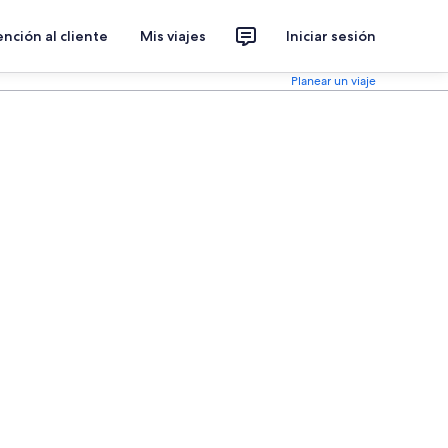
nción al cliente
Mis viajes
Iniciar sesión
Planear un viaje