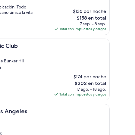
bicación. Todo
$136 por noche
panorámico la vita
El
$158 en total
precio
7 sep. - 8 sep.
actual
Total con impuestos y cargos
es
de
$158
ic Club
e Bunker Hill
)
$174 por noche
El
$202 en total
precio
17 ago. - 18 ago.
actual
Total con impuestos y cargos
es
de
s
$202
os Angeles
s)