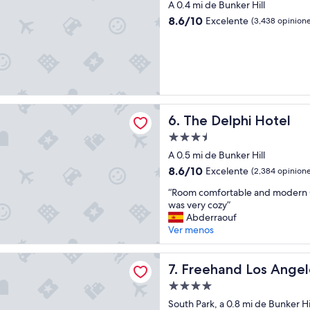
de
D
A 0.4 mi de Bunker Hill
4.0
O
8.6
8.6/10
Excelente
(3,438 opinione
S
estrellas
de
L
10,
O
Excelente,
S
(3,438
S
opiniones)
E
N
phi Hotel
T
The Delphi Hotel
6. The Delphi Hotel
I
Propiedad
D
de
O
A 0.5 mi de Bunker Hill
S
3.5
8.6
8.6/10
Excelente
(2,384 opinione
!
estrellas
de
!
“
“Room comfortable and modern Q
10,
!
R
was very cozy”
Excelente,
1
o
Abderraouf
(2,384
0
o
Ver menos
opiniones)
0
m
0
c
d Los Angeles
0
o
Freehand Los Angeles
7. Freehand Los Angel
0
m
Propiedad
0
f
de
0
o
South Park, a 0.8 mi de Bunker Hi