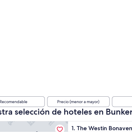
Recomendable
Precio (menor a mayor)
tra selección de hoteles en Bunker 
tin Bonaventure Hotel and Suites, Los Angeles
The Westin Bonaventure Hote
1. The Westin Bonaven