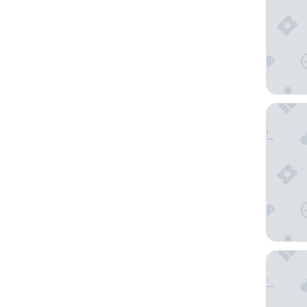
The Del
Freehan