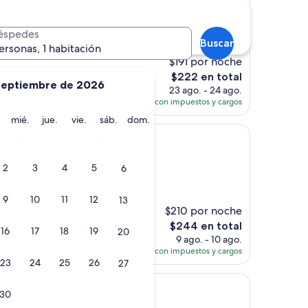
éspedes
)
Buscar
ersonas, 1 habitación
$191 por noche
El
$222 en total
septiembre de 2026
precio
23 ago. - 24 ago.
actual
Total con impuestos y cargos
es
martes
miércoles
jueves
viernes
sábado
domingo
mié.
jue.
vie.
sáb.
dom.
de
lifornia Plaza
$222
tel at California Plaza
2
3
4
5
6
ones)
9
10
11
12
13
$210 por noche
El
$244 en total
16
17
18
19
20
precio
9 ago. - 10 ago.
actual
Total con impuestos y cargos
es
23
24
25
26
27
de
$244
30