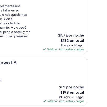
ablemente nos
a fallas en su
Solo nos quedamos
r. Y en el
 totalidad de
ema mío. Me quedé
el propio hotel, y me
$157 por noche
es. Tuve q reservar
El
$182 en total
precio
11 ago. - 12 ago.
actual
Total con impuestos y cargos
es
de
$182
town LA
s)
$171 por noche
El
$199 en total
precio
30 ago. - 31 ago.
actual
Total con impuestos y cargos
es