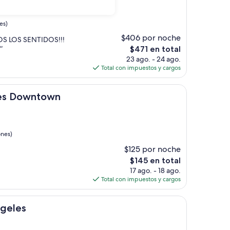
es)
$406 por noche
S LOS SENTIDOS!!!
El
”
$471 en total
precio
23 ago. - 24 ago.
actual
Total con impuestos y cargos
es
de
town
$471
les Downtown
ones)
$125 por noche
El
$145 en total
precio
17 ago. - 18 ago.
actual
Total con impuestos y cargos
es
de
$145
ngeles