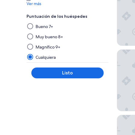
Ver más
Puntuación de los huéspedes
Al
Bueno 7+
seleccionar
y
Muy bueno 8+
aplicar
Magnífico 9+
un
citizen
filtro
Cualquiera
de
este
Listo
grupo,
los
resultados
se
actualizarán
en
una
The Bil
nueva
página.