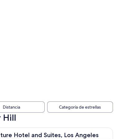
Distancia
Categoría de estrellas
Hill
l and Suites, Los Angeles
ture Hotel and Suites, Los Angeles