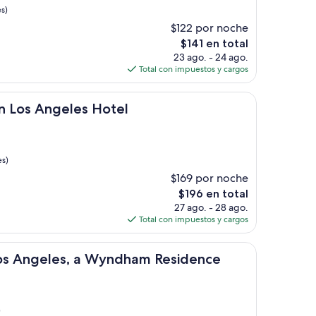
s)
$122 por noche
El
$141 en total
precio
23 ago. - 24 ago.
actual
Total con impuestos y cargos
es
de
geles Hotel
$141
n Los Angeles Hotel
es)
$169 por noche
El
$196 en total
precio
27 ago. - 28 ago.
actual
Total con impuestos y cargos
es
de
les, a Wyndham Residence
$196
Los Angeles, a Wyndham Residence
)