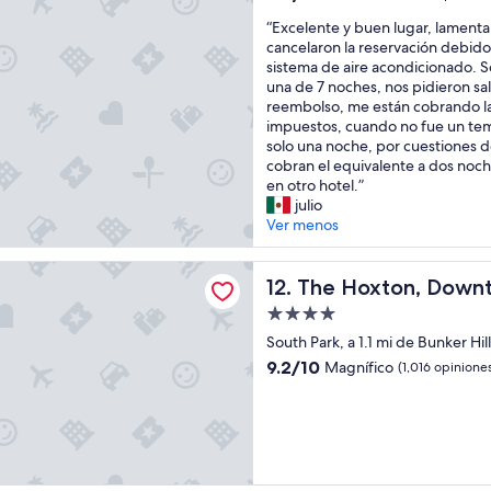
t
estrellas
de
e
“
“Excelente y buen lugar, lament
10,
u
E
cancelaron la reservación debido 
Excelente,
b
x
sistema de aire acondicionado. 
(1,553
i
c
una de 7 noches, nos pidieron sali
opiniones)
c
e
reembolso, me están cobrando la
a
l
impuestos, cuando no fue un t
c
e
solo una noche, por cuestiones d
i
n
cobran el equivalente a dos noch
ó
t
en otro hotel.”
n
e
julio
.
y
Ver menos
T
b
o
u
ton, Downtown LA
d
e
The Hoxton, Downtown LA
12. The Hoxton, Down
o
n
Propiedad
e
l
de
s
u
South Park, a 1.1 mi de Bunker Hill
4.0
t
g
9.2
9.2/10
Magnífico
(1,016 opinione
u
a
estrellas
de
v
r
10,
o
,
Magnífico,
m
l
(1,016
u
a
opiniones)
y
m