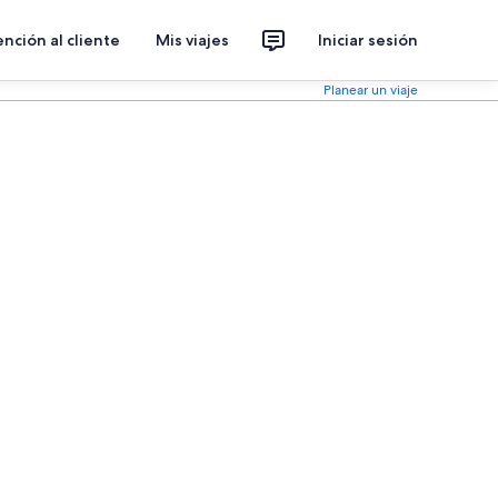
nción al cliente
Mis viajes
Iniciar sesión
Planear un viaje