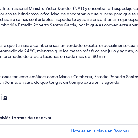
o
p
f
Internacional Ministro Victor Konder (NVT) y encontrar el hospedaje con e
e
e
r eso te brindamos la facilidad de encontrar lo que buscas para que te re
d
s
echada o camas confortables, Expedia te ayuda a encontrar la mejor exp
a
s
mboriú y Estadio Roberto Santos Garcia, por lo que es conveniente aparta
r
i
í
o
a
n
e
a
para que tu viaje a Camboriú sea un verdadero éxito, especialmente cua
n
l
romedio de 24 °C, mientras que los meses más fríos son julio y agosto, 
e
s
un promedio de precipitaciones en cada mes de 180 mm.
l
.
f
W
u
e
t
iones tan emblemáticas como Maria's Camboriú, Estadio Roberto Santos
l
u
n Senna, en caso de que tengas un tiempo extra en la agenda.
o
r
v
o
ia
e
e
i
n
t
e
”
s
s
Más formas de reservar
t
a
Hoteles en la playa en Bombas
p
r