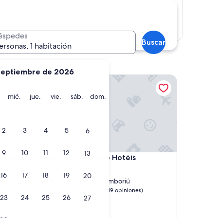
Mostrar mapa
éspedes
Buscar
ersonas, 1 habitación
septiembre de 2026
es
BRUT by Slaviero Hotéis
martes
miércoles
jueves
viernes
sábado
domingo
mié.
jue.
vie.
sáb.
dom.
2
3
4
5
6
9
10
11
12
13
es
BRUT by Slaviero Hotéis
nções
4. BRUT by Slaviero Hotéis
Propiedad
16
17
18
19
20
de
Centro de Balneário Camboriú
4.0
8.8
8.8/10
Excelente
s)
(819 opiniones)
23
24
25
26
27
de
estrellas
olor es muy
10,
turo en
Excelente,