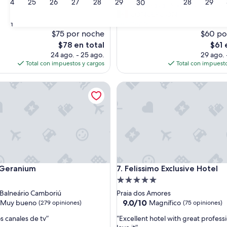
24
25
26
27
28
29
28
29
30
u
esta propiedad . Son muy amables 
(1,008
y
CONCEPCION
s)
opiniones)
b
Ver menos
31
o
$75 por noche
$60 po
n
El
El
$78 en total
$61 
i
precio
preci
24 ago. - 25 ago.
29 ago. 
t
actual
actua
Total con impuestos y cargos
Total con impuesto
o
es
es
h
de
de
ranium
Felissimo Exclusive Hotel
o
$78
$61
t
e
l
.
L
a
s
s
ranium
Felissimo Exclusive Hotel
 Geranium
7. Felissimo Exclusive Hotel
á
b
d
Propiedad
a
de
 Balneário Camboriú
Praia dos Amores
n
5.0
9.0
9.0/10
Muy bueno
Magnífico
(279 opiniones)
(75 opiniones)
a
de
estrellas
s
“
 canales de tv”
“Excellent hotel with great profess
10,
s
E