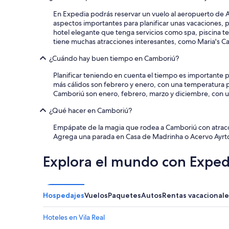
una
estancia
En Expedia podrás reservar un vuelo al aeropuerto de A. 
de
aspectos importantes para planificar unas vacaciones, po
1
hotel elegante que tenga servicios como spa, piscina t
noche
tiene muchas atracciones interesantes, como Maria's Ca
para
2
¿Cuándo hay buen tiempo en Camboriú?
adultos.
Planificar teniendo en cuenta el tiempo es importante 
Los
más cálidos son febrero y enero, con una temperatura p
precios
Camboriú son enero, febrero, marzo y diciembre, con 
y
la
¿Qué hacer en Camboriú?
disponibilidad
están
Empápate de la magia que rodea a Camboriú con atracc
sujetos
Agrega una parada en Casa de Madrinha o Acervo Ayrto
a
cambios.
Explora el mundo con Exped
Aplican
términos
adicionales.
Hospedajes
Vuelos
Paquetes
Autos
Rentas vacacionale
Hoteles en Vila Real