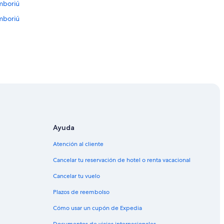
c
amboriú
o
amboriú
m
o
d
a
s
”
oriú
riú
mboriú
Camboriú
Ayuda
Camboriú
Atención al cliente
Balneário Camboriú
Cancelar tu reservación de hotel o renta vacacional
Cancelar tu vuelo
Plazos de reembolso
Cómo usar un cupón de Expedia
Documentos de viajes internacionales