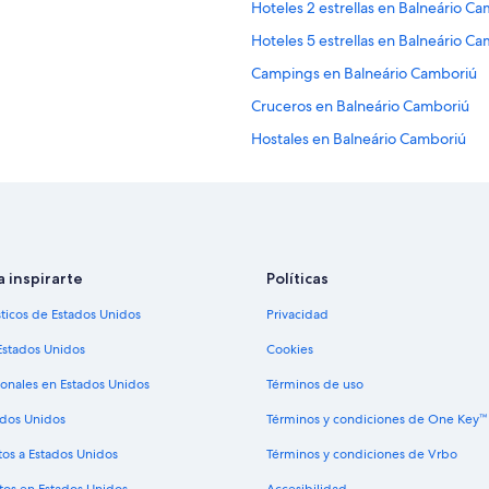
Hoteles 2 estrellas en Balneário C
o
p
Hoteles 5 estrellas en Balneário C
i
Campings en Balneário Camboriú
e
d
Cruceros en Balneário Camboriú
a
d
Hostales en Balneário Camboriú
.
Hoteles de golf en Balneário Camb
S
o
Hoteles de lujo en Balneário Cambo
n
m
Hoteles familiares en Balneário Ca
u
Hoteles con alberca en Balneário 
y
a inspirarte
Políticas
a
Hoteles gay friendly en Balneário 
m
sticos de Estados Unidos
Privacidad
a
Hoteles que aceptan mascotas en 
Estados Unidos
Cookies
b
Pousadas en Balneário Camboriú
l
ionales en Estados Unidos
Términos de uso
e
Hoteles en Praia Brava
s
ados Unidos
Términos y condiciones de One Key™
.
Casas de huéspedes en Itapema
”
tos a Estados Unidos
Términos y condiciones de Vrbo
Apartamentos en Itapema
tos en Estados Unidos
Accesibilidad