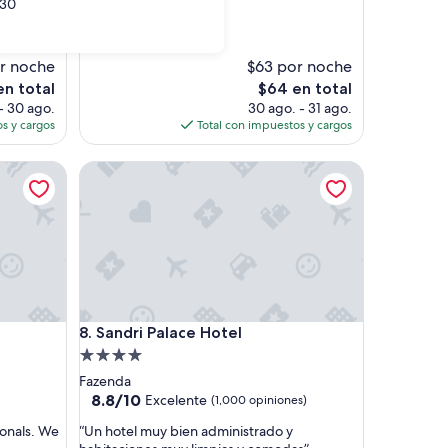
30
.”
(819
opiniones)
r noche
$63 por noche
El
en total
$64 en total
o
precio
- 30 ago.
30 ago. - 31 ago.
l
actual
s y cargos
Total con impuestos y cargos
es
de
Sandri Palace Hotel
$64
Sandri Palace Hotel
8. Sandri Palace Hotel
Propiedad
de
Fazenda
4.0
8.8
8.8/10
Excelente
(1,000 opiniones)
de
estrellas
“
ionals. We
“Un hotel muy bien administrado y
10,
U