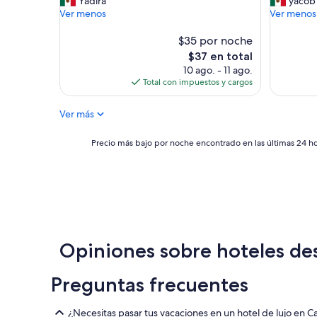
Yadira
yacob
Magnífico,
Muy
u
u
Ver menos
Ver menos
(215
bueno,
y
y
opiniones)
(279
b
p
$35 por noche
opinione
u
o
El
$37 en total
e
c
precio
10 ago. - 11 ago.
n
o
actual
Total con impuestos y cargos
o
s
es
”
c
de
Ver más
a
$37
n
a
Precio
Precio más bajo por noche encontrado en las últimas 24 hor
l
más
e
bajo
s
por
d
noche
e
encontrado
t
en
v
las
”
últimas
Opiniones sobre hoteles d
24
horas,
Preguntas frecuentes
con
base
en
¿Necesitas pasar tus vacaciones en un hotel de lujo en 