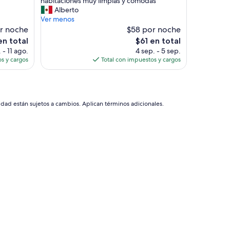
habitaciones muy limpias y comodas”
Excelente,
n
Alberto
(1,000
h
Ver menos
opiniones)
o
r noche
$58 por noche
t
El
en total
$61 en total
e
precio
 - 11 ago.
4 sep. - 5 sep.
l
actual
s y cargos
Total con impuestos y cargos
m
es
u
de
y
$61
b
i
idad están sujetos a cambios. Aplican términos adicionales.
e
n
a
d
m
i
n
i
s
t
r
a
d