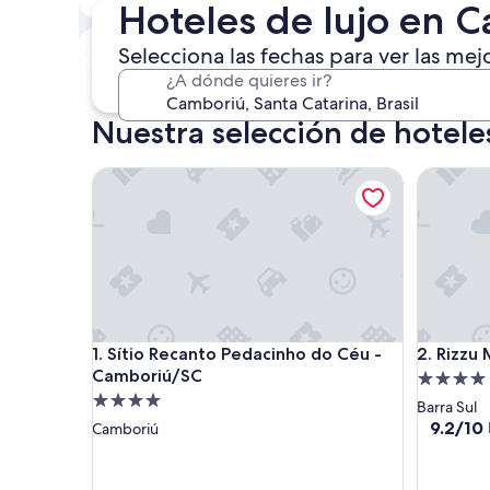
Hoteles de lujo en 
6 ago. - 7 ago.
Este fin de semana
P
Selecciona las fechas para ver las mej
7 ago. - 9 ago.
¿A dónde quieres ir?
Nuestra selección de hotele
Sítio Recanto Pedacinho do Céu - Camboriú/SC
Rizzu Mar
Sítio Recanto Pedacinho do Céu - Camboriú/SC
Rizzu Mar
1. Sítio Recanto Pedacinho do Céu -
2. Rizzu
Camboriú/SC
Propieda
Propiedad
de
Barra Sul
de
4.0
9.2
9.2/10
Camboriú
de
4.0
estrellas
10,
estrellas
Magnífic