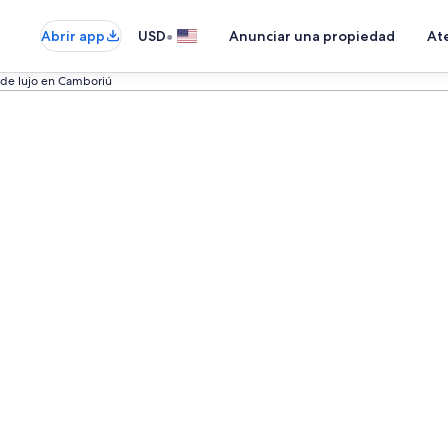
•
Abrir app
USD
Anunciar una propiedad
Ate
 de lujo en Camboriú