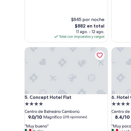
(64
opinione
$845 por noche
El
$882 en total
precio
11 ago. - 12 ago.
actual
Total con impuestos y cargos
es
de
Concept Hotel Flat
Hotel Ge
$882
Concept Hotel Flat
Hotel Ge
5. Concept Hotel Flat
6. Hotel
Propiedad
Propieda
de
de
Centro de Balneário Camboriú
Centro de
4.0
4.0
9.0
8.4
9.0/10
8.4/10
Magnífico
(215 opiniones)
de
de
estrellas
estrellas
“
“
“Muy bueno”
“Muy pocos
10,
10,
M
M