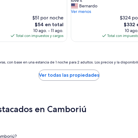
love it”
Magnífico,
u
x
Bernardo
(75
o
c
Ver menos
opiniones)
l
e
$51 por noche
$324 po
s)
o
l
El
El
$54 en total
$332 
r
l
precio
precio
10 ago. - 11 ago.
10 ago.
e
e
actual
actual
Total con impuestos y cargos
Total con impuesto
s
n
es
es
m
t
de
de
u
h
$54
$332
y
o
a
t
as, con base en una estancia de 1 noche para 2 adultos. Los precios y la disponibil
g
e
r
l
Ver todas las propiedades
a
w
d
i
a
t
b
h
l
g
e
r
estacados en Camboriú
.
e
M
a
e
t
h
p
o
r
Camboriú?
s