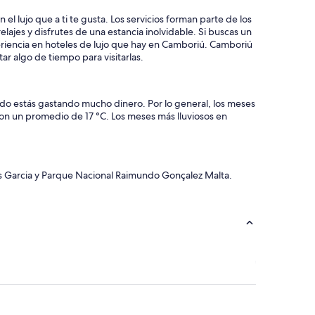
o
y
l lujo que a ti te gusta. Los servicios forman parte de los
h
lajes y disfrutes de una estancia inolvidable. Si buscas un
a
eriencia en hoteles de lujo que hay en Camboriú. Camboriú
b
r algo de tiempo para visitarlas.
i
t
a
c
ndo estás gastando mucho dinero. Por lo general, los meses
i
con un promedio de 17 °C. Los meses más lluviosos en
o
n
e
s
 Garcia y Parque Nacional Raimundo Gonçalez Malta.
m
u
y
l
i
m
p
i
a
s
y