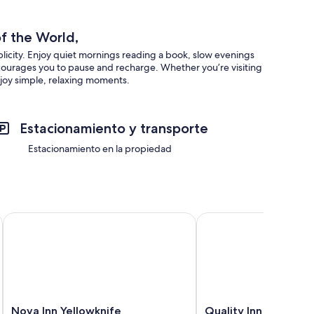
f the World,
licity. Enjoy quiet mornings reading a book, slow evenings
ncourages you to pause and recharge. Whether you’re visiting
enjoy simple, relaxing moments.
Estacionamiento y transporte
Estacionamiento en la propiedad
Nova Inn Yellowknife
Quality Inn & Suites Ye
Nova
Quality
Nova Inn Yellowknife
Quality Inn & Suites