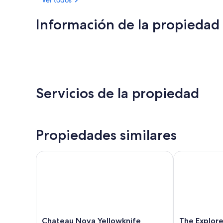
Información de la propiedad
Servicios de la propiedad
Propiedades similares
Chateau Nova Yellowknife
The Explorer 
Chateau
The
Chateau Nova Yellowknife
The Explore