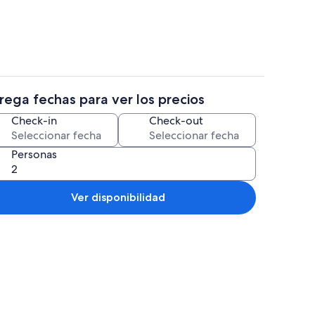
rega fechas para ver los precios
2 habitaciones, escritorio, tabla de pl
Check-in
Check-out
Personas
Ver disponibilidad