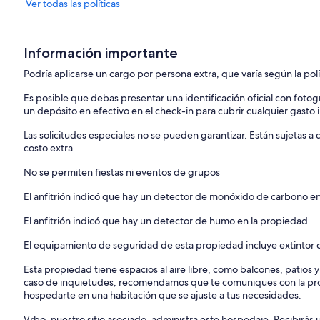
Ver todas las políticas
Información importante
Podría aplicarse un cargo por persona extra, que varía según la pol
Es posible que debas presentar una identificación oficial con fotogr
un depósito en efectivo en el check-in para cubrir cualquier gasto
Las solicitudes especiales no se pueden garantizar. Están sujetas 
costo extra
No se permiten fiestas ni eventos de grupos
El anfitrión indicó que hay un detector de monóxido de carbono e
El anfitrión indicó que hay un detector de humo en la propiedad
El equipamiento de seguridad de esta propiedad incluye extintor 
Esta propiedad tiene espacios al aire libre, como balcones, patios 
caso de inquietudes, recomendamos que te comuniques con la pro
hospedarte en una habitación que se ajuste a tus necesidades.
Vrbo, nuestro sitio asociado, administra este hospedaje. Recibirás