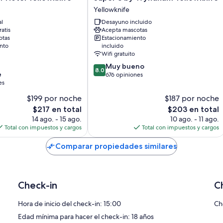
8
Yellowknife
by
al
Desayuno incluido
Wyndham
atis
Acepta mascotas
Yellowknife
otas
Estacionamiento
Yellowknife
nto
incluido
Wifi gratuito
8.0
Muy bueno
8.0
e
de
676 opiniones
es
10,
Muy
$199 por noche
$187 por noche
bueno,
El
El
$217 en total
$203 en total
676
precio
precio
14 ago. - 15 ago.
10 ago. - 11 ago.
opiniones
actual
actual
Total con impuestos y cargos
Total con impuestos y cargos
es
es
de
de
Comparar propiedades similares
$217
$203
Check-in
C
Hora de inicio del check-in: 15:00
Ch
Edad mínima para hacer el check-in: 18 años