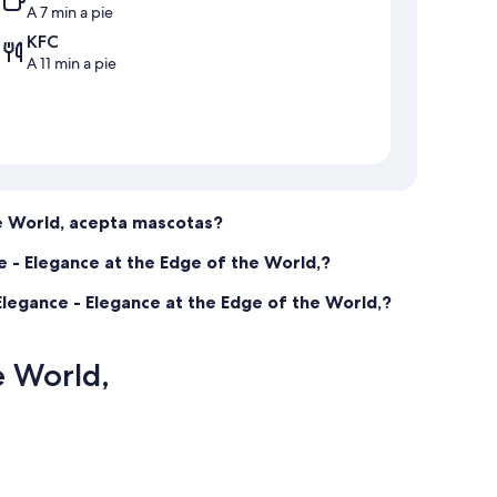
A 7 min a pie
KFC
A 11 min a pie
he World, acepta mascotas?
 - Elegance at the Edge of the World,?
legance - Elegance at the Edge of the World,?
e World,