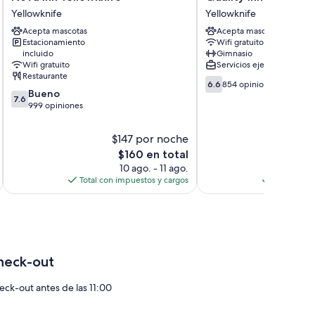
Inn
Inn
Yellowknife
Yellowknife
Yellowknife
&
Acepta mascotas
Acepta mascotas
Yellowknife
Suites
Estacionamiento
Wifi gratuito
Yellowknife
incluido
Gimnasio
Yellowknife
Wifi gratuito
Servicios ejecutivos
Restaurante
6.6
6.6
854 opiniones
7.6
Bueno
de
7.6
de
999 opiniones
10,
10,
854
Bueno,
opiniones
$147 por noche
$
999
El
$160 en total
opiniones
precio
10 ago. - 11 ago.
actual
Total con impuestos y cargos
Total con 
es
de
$160
heck-out
eck-out antes de las 11:00