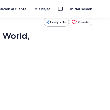
nción al cliente
Mis viajes
Iniciar sesión
Compartir
Guardar
e World,
etera, refrigerador, microondas y horno
Smart TV, biblioteca musical y videote