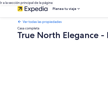
Ir a la sección principal de la página
Planea tu viaje
Ver todas las propiedades
Casa completa
True North Elegance - 
Galería
de
fotos
de
True
North
Elegance
-
Elegance