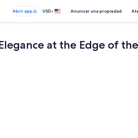
•
Abrir app
USD
Anunciar una propiedad
Ate
Elegance at the Edge of th
Cafetera y t