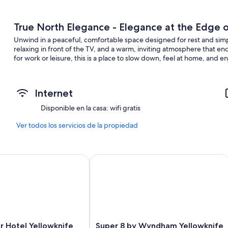
True North Elegance - Elegance at the Edge o
Unwind in a peaceful, comfortable space designed for rest and simp
relaxing in front of the TV, and a warm, inviting atmosphere that e
for work or leisure, this is a place to slow down, feel at home, and 
Internet
Disponible en la casa: wifi gratis
Ver todos los servicios de la propiedad
Hotel Yellowknife
Super 8 by Wyndham Yellowknife
Super
r Hotel Yellowknife
Super 8 by Wyndham Yellowknife