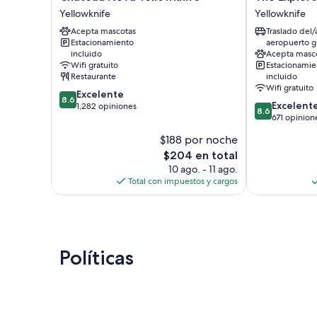
Nova
Explorer
Yellowknife
Yellowknife
Yellowknife
Hotel
Acepta mascotas
Traslado del/
Yellowknife
Yellowknife
Estacionamiento
aeropuerto gr
Yellowknife
incluido
Acepta masc
Wifi gratuito
Estacionamie
Restaurante
incluido
Wifi gratuito
8.6
Excelente
8.6
8.6
Excelent
de
1,282 opiniones
8.6
de
671 opinion
10,
10,
Excelente,
$188 por noche
Excelente,
1,282
El
$204 en total
671
opiniones
precio
opiniones
10 ago. - 11 ago.
actual
Total con impuestos y cargos
es
de
$204
Políticas