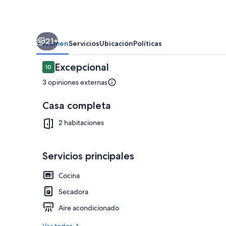
at
the
Edge
21+
of
Resumen
Servicios
Ubicación
Políticas
the
Opiniones
Excepcional
10
World,
10 de 10,
3 opiniones externas
Casa completa
Áreas de la 
2 habitaciones
Servicios principales
Cocina
Secadora
Aire acondicionado
Ver todos