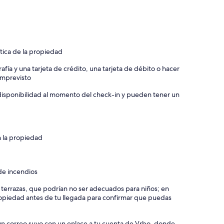
ítica de la propiedad
afía y una tarjeta de crédito, una tarjeta de débito o hacer
 imprevisto
a disponibilidad al momento del check-in y pueden tener un
n la propiedad
de incendios
y terrazas, que podrían no ser adecuados para niños; en
piedad antes de tu llegada para confirmar que puedas
 un correo suyo con un enlace a tu cuenta de Vrbo, donde