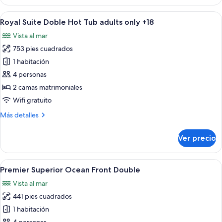
Suite
Ocean
Abrir
Habitación de hotel con dos camas, tele
5
Front
Royal Suite Doble Hot Tub adults only +18
todas
Vista al mar
las
753 pies cuadrados
fotos
de
1 habitación
Royal
4 personas
Suite
2 camas matrimoniales
Doble
Wifi gratuito
Hot
Más
Más detalles
Tub
detalles
adults
sobre
Ver precio
only
Royal
Suite
+18
Doble
Abrir
Habitación de hotel con dos camas, un
6
Hot
Premier Superior Ocean Front Double
todas
Tub
Vista al mar
adults
las
only
441 pies cuadrados
fotos
+18
de
1 habitación
Premier