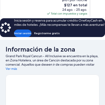
3,182
1,479
El
$127 en total
opiniones
opiniones
precio
24 ago. - 25 ago.
actual
Total con impuestos y cargos
es
Inicia sesión y reserva para acumular crédito OneKeyCash en
de
miles de hoteles. ¡Más recompensas te llevan a más aventuras!
$127
Iniciar sesión
Registrarme gratis
Información de la zona
Grand Park Royal Cancun - All Inclusive se encuentra en la playa,
en Zona Hotelera, un área de Cancún destacada por su zona
comercial. Aquellos que deseen ir de compras pueden visitar
Plaza La Isla y Centro comercial Puerto Cancún Marina Town
Ver más
Center, mientras que quienes quieran conocer los puntos de
interés más populares de la zona pueden ir a Parque Nacional
Costa Occidental de Isla Mujeres, Punta Cancún y Punta Nizuc y
Xoximilco. ¿Viajas con niños? No te pierdas El Sol de Cancún, o
asiste a un evento o partido en Sala para eventos Oasis Arena.
En los alrededores encontrarás muchas oportunidades para
hacer buceo y snorkel, y así saciar tu sed de aventuras en el
agua.
Visita nuestra guía de Cancún