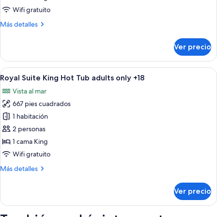
View
Wifi gratuito
King
Más
Más detalles
detalles
sobre
Ver precio
Deluxe
Ocean
View
Abrir
Habitación de hotel con una cama gran
5
King
Royal Suite King Hot Tub adults only +18
todas
Vista al mar
las
667 pies cuadrados
fotos
de
1 habitación
Royal
2 personas
Suite
1 cama King
King
Wifi gratuito
Hot
Más
Más detalles
Tub
detalles
adults
sobre
Ver precio
only
Royal
Suite
+18
King