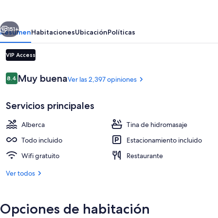
Royal
Cancun
erior
Siguiente
-
151+
Resumen
Habitaciones
Ubicación
Políticas
All
VIP Access
Inclusive
Opiniones
Muy buena
8.4
Ver las 2,397 opiniones
8.4 de 10,
Servicios principales
Alberca
Tina de hidromasaje
Royal Master Suite Hot Tub adults only
Todo incluido
Estacionamiento incluido
Wifi gratuito
Restaurante
Ver todos
Opciones de habitación