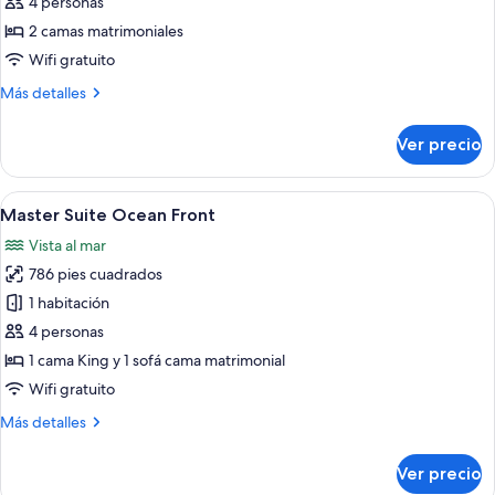
Premier
4 personas
Ocean
2 camas matrimoniales
Front
Wifi gratuito
Doble
Más
Más detalles
detalles
sobre
Ver precio
Premier
Ocean
Front
Abrir
Habitación de hotel con balcón, sofá, 
12
Doble
Master Suite Ocean Front
todas
Vista al mar
las
786 pies cuadrados
fotos
de
1 habitación
Master
4 personas
Suite
1 cama King y 1 sofá cama matrimonial
Ocean
Wifi gratuito
Front
Más
Más detalles
detalles
sobre
Ver precio
Master