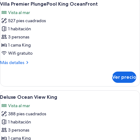
Abrir
8
Suite
Villa Premier PlungePool King OceanFront
todas
Ocean
Vista al mar
Front
las
527 pies cuadrados
fotos
de
1 habitación
Villa
3 personas
Premier
1 cama King
PlungePool
Wifi gratuito
King
Más
Más detalles
OceanFront
detalles
sobre
Ver precio
Villa
Premier
PlungePool
Abrir
Habitación de hotel con balcón, cama, e
8
King
Deluxe Ocean View King
todas
OceanFront
Vista al mar
las
388 pies cuadrados
fotos
de
1 habitación
Deluxe
3 personas
Ocean
1 cama King