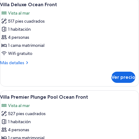
Abrir
Habitación de hotel con dos camas, un e
9
Front
Villa Deluxe Ocean Front
todas
King
Vista al mar
las
517 pies cuadrados
fotos
de
1 habitación
Villa
4 personas
Deluxe
1 cama matrimonial
Ocean
Wifi gratuito
Front
Más
Más detalles
detalles
sobre
Ver precio
Villa
Deluxe
Ocean
Abrir
Un balcón con vista a la playa, un jacuz
6
Front
Villa Premier Plunge Pool Ocean Front
todas
Vista al mar
las
527 pies cuadrados
fotos
de
1 habitación
Villa
4 personas
Premier
1 cama matrimonial