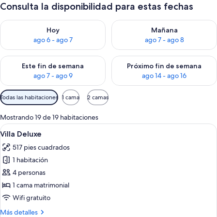
Consulta la disponibilidad para estas fechas
Consulta la disponibilidad para hoy ago 6 - ago 7
Consulta la disponibilidad pa
Hoy
Mañana
ago 6 - ago 7
ago 7 - ago 8
Consulta la disponibilidad para este fin de semana ago 7 - ag
Consulta la disponibilidad par
Este fin de semana
Próximo fin de semana
ago 7 - ago 9
ago 14 - ago 16
Filtros
Todas las habitaciones
1 cama
2 camas
disponibles
para
Mostrando 19 de 19 habitaciones
las
Abrir
Habitación de hotel con dos camas, un e
4
Villa Deluxe
habitaciones
todas
517 pies cuadrados
las
1 habitación
fotos
de
4 personas
Villa
1 cama matrimonial
Deluxe
Wifi gratuito
Más
Más detalles