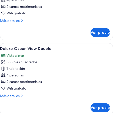
4 personas
Superior
2 camas matrimoniales
Ocean
Wifi gratuito
Front
Más
Más detalles
Double
detalles
sobre
Ver precio
Premier
Superior
Ocean
Abrir
Habitación de hotel con dos camas, un e
7
Front
Deluxe Ocean View Double
todas
Double
Vista al mar
las
388 pies cuadrados
fotos
de
1 habitación
Deluxe
4 personas
Ocean
2 camas matrimoniales
View
Wifi gratuito
Double
Más
Más detalles
detalles
sobre
Ver precio
Deluxe