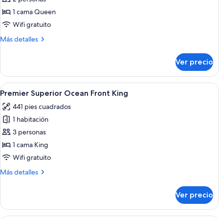
Royal
1 cama Queen
Suite
Wifi gratuito
Hot
Más
Más detalles
Tub
detalles
adults
sobre
Ver precio
only
Grand
Royal
+18
Suite
Abrir
Habitación de hotel con una cama grande
6
Hot
Premier Superior Ocean Front King
todas
Tub
441 pies cuadrados
adults
las
only
1 habitación
fotos
+18
de
3 personas
Premier
1 cama King
Superior
Wifi gratuito
Ocean
Más
Más detalles
Front
detalles
King
sobre
Ver precio
Premier
Superior
Ocean