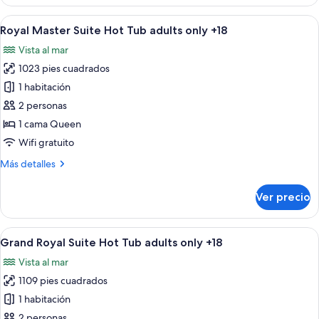
Ocean
View
Abrir
Habitación de hotel con una cama gran
7
Double
Royal Master Suite Hot Tub adults only +18
todas
Vista al mar
las
1023 pies cuadrados
fotos
de
1 habitación
Royal
2 personas
Master
1 cama Queen
Suite
Wifi gratuito
Hot
Más
Más detalles
Tub
detalles
adults
sobre
Ver precio
only
Royal
Master
+18
Suite
Abrir
Una habitación de hotel amplia con una
7
Hot
Grand Royal Suite Hot Tub adults only +18
todas
Tub
Vista al mar
adults
las
only
1109 pies cuadrados
fotos
+18
de
1 habitación
Grand
2 personas