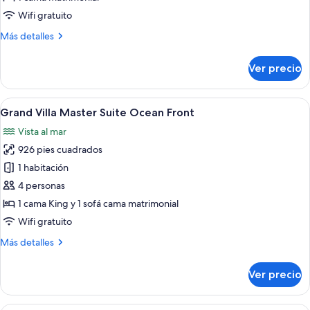
Plunge
Wifi gratuito
Pool
Más
Más detalles
Ocean
detalles
Front
sobre
Ver precio
Villa
Premier
Plunge
Abrir
Una habitación de hotel moderna con u
10
Pool
Grand Villa Master Suite Ocean Front
todas
Ocean
Vista al mar
Front
las
926 pies cuadrados
fotos
de
1 habitación
Grand
4 personas
Villa
1 cama King y 1 sofá cama matrimonial
Master
Wifi gratuito
Suite
Más
Más detalles
Ocean
detalles
Front
sobre
Ver precio
Grand
Villa
Master
Una habitación de hotel con una cama g