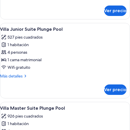
detalles
sobre
Ver precio
Villa
Deluxe
Abrir
Habitación de hotel con dos camas, un e
4
Villa Junior Suite Plunge Pool
todas
527 pies cuadrados
las
1 habitación
fotos
de
4 personas
Villa
1 cama matrimonial
Junior
Wifi gratuito
Suite
Más
Más detalles
Plunge
detalles
Pool
sobre
Ver precio
Villa
Junior
Suite
Abrir
Un dormitorio de hotel con una cama gr
6
Plunge
Villa Master Suite Plunge Pool
todas
Pool
926 pies cuadrados
las
1 habitación
fotos