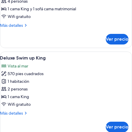
de
4 personas
Villa
1 cama King y 1 sofá cama matrimonial
Master
Wifi gratuito
Suite
Más
Más detalles
Plunge
detalles
Pool
sobre
Ver precio
Villa
Master
Suite
Abrir
Zona de piscina con sillas de descanso, 
7
Plunge
Deluxe Swim up King
todas
Pool
Vista al mar
las
570 pies cuadrados
fotos
de
1 habitación
Deluxe
2 personas
Swim
1 cama King
up
Wifi gratuito
King
Más
Más detalles
detalles
sobre
Ver precio
Deluxe