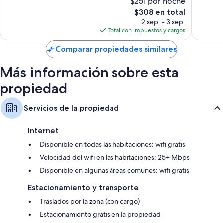
$251 por noche
Zona
bueno,
Magnífico,
Hotelera
El
2,332
$308 en total
6,890
precio
opinion
opiniones
2 sep. - 3 sep.
actual
Total con impuestos y cargos
es
de
Comparar propiedades similares
$308
Más información sobre esta
propiedad
Servicios de la propiedad
Internet
Disponible en todas las habitaciones: wifi gratis
Velocidad del wifi en las habitaciones: 25+ Mbps
Disponible en algunas áreas comunes: wifi gratis
Estacionamiento y transporte
Traslados por la zona (con cargo)
Estacionamiento gratis en la propiedad