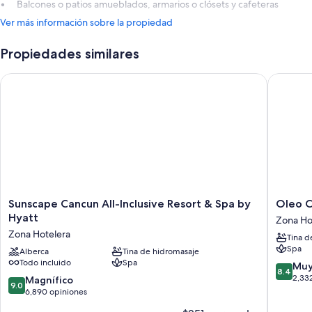
Balcones o patios amueblados, armarios o clósets y cafeteras
Ver más información sobre la propiedad
Propiedades similares
Sunscape Cancun All-Inclusive Resort & Spa by Hyatt
Oleo Can
Sunscape
Oleo
Sunscape Cancun All-Inclusive Resort & Spa by
Oleo C
Cancun
Cancun
Hyatt
Zona Ho
All-
Playa
Zona Hotelera
Tina d
Inclusive
All
Spa
Resort
Alberca
Tina de hidromasaje
Inclusiv
Todo incluido
Spa
&
Resort
8.4
Muy
8.4
Spa
Zona
de
2,33
9.0
Magnífico
9.0
by
Hoteler
10,
de
6,890 opiniones
Hyatt
Muy
10,