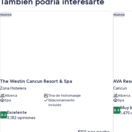
También podría interesarte
Hot
Tub
adults
The Westin Cancun Resort & Spa
AVA Res
Anuncio
Anuncio
only
+18
The Westin Cancun Resort & Spa
AVA Res
Zona Hotelera
Cancun
Alberca
Tina de hidromasaje
Alberca
Spa
Estacionamiento
Spa
incluido
8.4
Muy 
8.4
8.6
Excelente
de
1,479 
8.6
de
3,182 opiniones
10,
10,
Muy
Excelente,
bueno,
$101 por noche