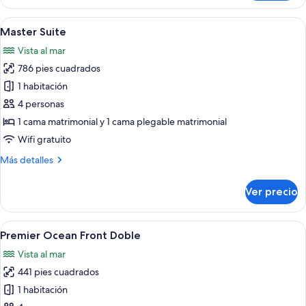
Swim
up
Abrir
Master Suite | Artículos del minibar gr
5
King
Master Suite
todas
Vista al mar
las
786 pies cuadrados
fotos
de
1 habitación
Master
4 personas
Suite
1 cama matrimonial y 1 cama plegable matrimonial
Wifi gratuito
Más
Más detalles
detalles
sobre
Ver precio
Master
Suite
Abrir
Habitación de hotel con una cama gran
6
Premier Ocean Front Doble
todas
Vista al mar
las
441 pies cuadrados
fotos
de
1 habitación