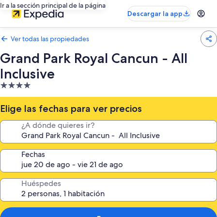
Ir a la sección principal de la página
Descargar la app
Ver todas las propiedades
Grand Park Royal Cancun - All
Inclusive
Propiedad
de
4.0
Elige las fechas para ver precios
estrellas
¿A dónde quieres ir?
Fechas
Huéspedes