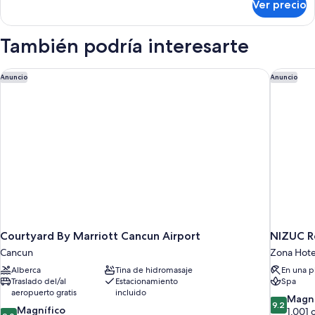
Ver precio
Suite,
size
1
(Mangrove
cama
También podría interesarte
View,
King
size
1
(Mangrove
Courtyard By Marriott Cancun Airport
NIZUC Re
Bedroom)
Anuncio
Anuncio
View,
1
Bedroom)
Courtyard By Marriott Cancun Airport
NIZUC R
Cancun
Zona Hote
Alberca
Tina de hidromasaje
En una p
Traslado del/al
Estacionamiento
Spa
aeropuerto gratis
incluido
9.2
Magní
9.2
9.0
Magnífico
de
1,001 