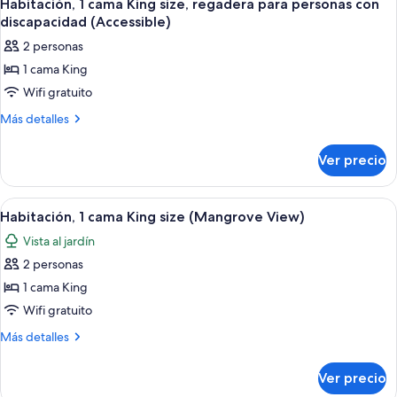
6
Queen
para
Habitación, 1 cama King size, regadera para personas con
todas
size,
discapacidad (Accessible)
personas
regadera
las
con
2 personas
para
fotos
discapacidad
personas
1 cama King
de
con
(Accessible)
Wifi gratuito
Habitación,
discapacidad
(Accessible)
1
Más
Más detalles
detalles
cama
sobre
King
Ver precio
Habitación,
size,
1
regadera
cama
Abrir
Una habitación de hotel moderna con u
6
King
para
Habitación, 1 cama King size (Mangrove View)
todas
size,
personas
Vista al jardín
regadera
las
con
para
2 personas
fotos
discapacidad
personas
de
1 cama King
con
(Accessible)
Habitación,
discapacidad
Wifi gratuito
(Accessible)
1
Más
Más detalles
cama
detalles
King
sobre
Ver precio
Habitación,
size