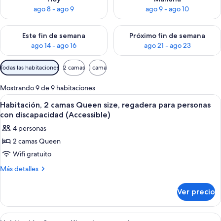
ago 8 - ago 9
ago 9 - ago 10
Consulta la disponibilidad para este fin de semana ago 14 - ag
Consulta la disponibilidad pa
Este fin de semana
Próximo fin de semana
ago 14 - ago 16
ago 21 - ago 23
Filtros
Todas las habitaciones
2 camas
1 cama
disponibles
para
Mostrando 9 de 9 habitaciones
las
Abrir
Habitación de hotel con dos camas, un
4
Habitación, 2 camas Queen size, regadera para personas
habitaciones
todas
con discapacidad (Accessible)
las
4 personas
fotos
2 camas Queen
de
Wifi gratuito
Habitación,
2
Más
Más detalles
detalles
camas
sobre
Queen
Ver precio
Habitación,
size,
2
regadera
camas
Abrir
Escritorio, tabla de planchar con planc