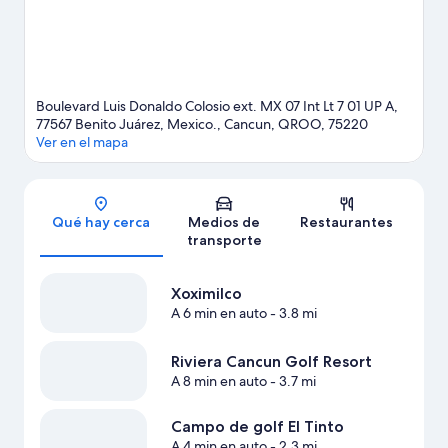
Boulevard Luis Donaldo Colosio ext. MX 07 Int Lt 7 01 UP A,
77567 Benito Juárez, Mexico., Cancun, QROO, 75220
Ver en el mapa
Sección del mapa
Qué hay cerca
Medios de
Restaurantes
transporte
Xoximilco
A 6 min en auto
- 3.8 mi
Riviera Cancun Golf Resort
A 8 min en auto
- 3.7 mi
Campo de golf El Tinto
A 4 min en auto
- 2.3 mi