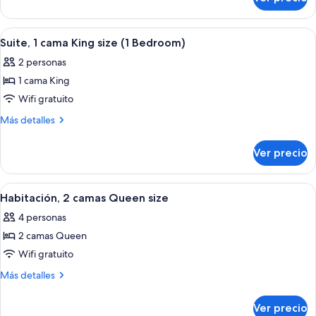
Habitación,
size
1
(High
cama
Abrir
Habitación de hotel moderna con una ca
Floor)
9
King
Suite, 1 cama King size (1 Bedroom)
todas
size
2 personas
(High
las
Floor)
1 cama King
fotos
de
Wifi gratuito
Suite,
Más
Más detalles
1
detalles
sobre
cama
Ver precio
Suite,
King
1
size
cama
Abrir
Habitación de hotel con dos camas, un
9
(1
King
Habitación, 2 camas Queen size
todas
size
Bedroom)
4 personas
(1
las
Bedroom)
2 camas Queen
fotos
de
Wifi gratuito
Habitación,
Más
Más detalles
2
detalles
sobre
camas
Ver precio
Habitación,