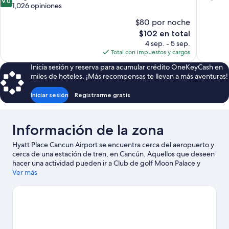
9.0
de
1,026 opiniones
10,
10,
Magnífico
$80 por noche
Magnífico,
1,001
1,026
El
$102 en total
opiniones
opiniones
precio
4 sep. - 5 sep.
actual
Total con impuestos y cargos
es
Inicia sesión y reserva para acumular crédito OneKeyCash en
de
miles de hoteles. ¡Más recompensas te llevan a más aventuras!
$102
Iniciar sesión
Registrarme gratis
Información de la zona
Hyatt Place Cancun Airport se encuentra cerca del aeropuerto y
cerca de una estación de tren, en Cancún. Aquellos que deseen
hacer una actividad pueden ir a Club de golf Moon Palace y
Riviera Cancun Golf Resort, mientras que quienes quieran
Ver más
apreciar la belleza natural de la zona pueden visitar Parque
Nacional Costa Occidental de Isla Mujeres, Punta Cancún y
Punta Nizuc y Playa Delfines. ¿Quieres asistir a un evento o
partido mientras estás en la ciudad? Consulta el calendario de
Sala para eventos Oasis Arena o Estadio Andrés Quintana Roo.
Visita nuestra guía de Cancún