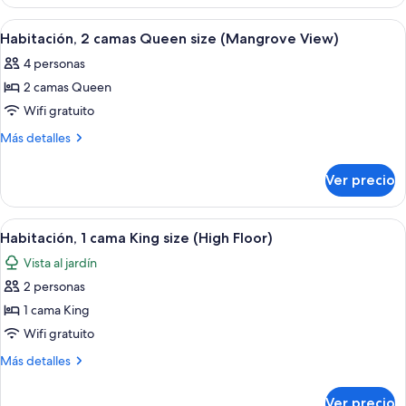
1
(Mangrove
cama
Abrir
Habitación de hotel con dos camas, un
View)
6
King
Habitación, 2 camas Queen size (Mangrove View)
todas
size
4 personas
(Mangrove
las
View)
2 camas Queen
fotos
de
Wifi gratuito
Habitación,
Más
Más detalles
2
detalles
sobre
camas
Ver precio
Habitación,
Queen
2
size
camas
Abrir
Escritorio, tabla de planchar con planc
11
(Mangrove
Queen
Habitación, 1 cama King size (High Floor)
todas
size
View)
Vista al jardín
(Mangrove
las
View)
2 personas
fotos
de
1 cama King
Habitación,
Wifi gratuito
1
Más
Más detalles
cama
detalles
King
sobre
Ver precio