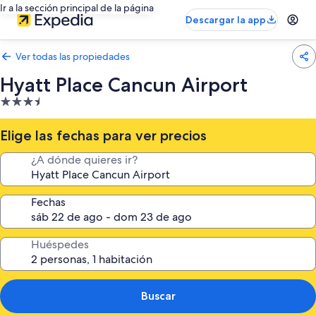
Ir a la sección principal de la página
Descargar la app
Ver todas las propiedades
Hyatt Place Cancun Airport
Propiedad
de
3.5
Elige las fechas para ver precios
estrellas
¿A dónde quieres ir?
Fechas
Huéspedes
Buscar