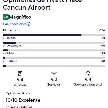
Cancun Airport
Magnífico
9.2
1,402 opiniones
Puntuación
10 - Excelente
1,074
de
Puntuación
8 - Bueno
185
10,
de
es
Puntuación
6 - Aceptable
66
8,
decir,
de
es
Puntuación
4 - Malo
29
Excelente.
6,
decir,
de
Basada
es
Puntuación
2 - Terrible
48
Bueno.
4,
en
decir,
de
Basada
es
1074
Aceptable.
2,
en
decir,
de
Basada
es
185
Malo.
9.8
9.2
9.4
1402
en
decir,
de
Basada
Limpieza
Servicios
Servicio y personal
opiniones
66
Terrible.
1402
en
Opiniones
de
Basada
opiniones
Opinión verificada
29
1402
en
de
10/10 Excelente
opiniones
48
1402
de
Enrique Gabriel