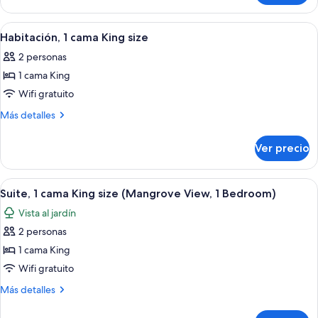
Queen
2
size
camas
Abrir
Escritorio, tabla de planchar con planc
8
Queen
Habitación, 1 cama King size
todas
size
2 personas
las
1 cama King
fotos
de
Wifi gratuito
Habitación,
Más
Más detalles
1
detalles
sobre
cama
Ver precio
Habitación,
King
1
size
cama
Abrir
Escritorio, tabla de planchar con planc
8
King
Suite, 1 cama King size (Mangrove View, 1 Bedroom)
todas
size
Vista al jardín
las
2 personas
fotos
de
1 cama King
Suite,
Wifi gratuito
1
Más
Más detalles
cama
detalles
King
sobre