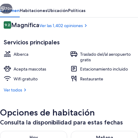
Airport
erior
Siguiente
70+
Resumen
Habitaciones
Ubicación
Políticas
Opiniones
Magnífica
9.2
Ver las 1,402 opiniones
9.2 de 10,
Servicios principales
Alberca
Traslado del/al aeropuerto
gratis
Acepta mascotas
Estacionamiento incluido
Desayuno buffet todos los días (con c
Wifi gratuito
Restaurante
Ver todos
Opciones de habitación
Consulta la disponibilidad para estas fechas
Consulta la disponibilidad para hoy ago 8 - ago 9
Consulta la disponibilidad pa
Hoy
Mañana