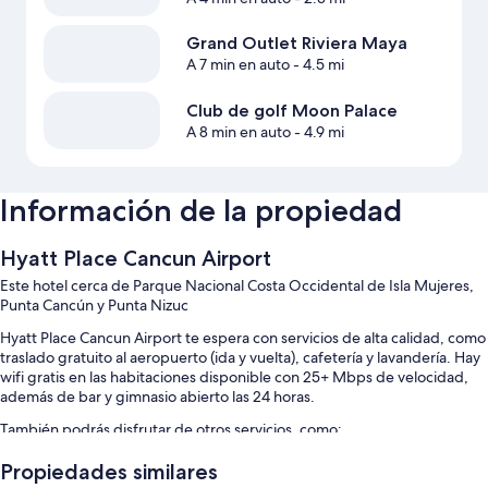
Grand Outlet Riviera Maya
A 7 min en auto
- 4.5 mi
Club de golf Moon Palace
A 8 min en auto
- 4.9 mi
Información de la propiedad
Hyatt Place Cancun Airport
Este hotel cerca de Parque Nacional Costa Occidental de Isla Mujeres,
Punta Cancún y Punta Nizuc
Hyatt Place Cancun Airport te espera con servicios de alta calidad, como
traslado gratuito al aeropuerto (ida y vuelta), cafetería y lavandería. Hay
wifi gratis en las habitaciones disponible con 25+ Mbps de velocidad,
además de bar y gimnasio abierto las 24 horas.
También podrás disfrutar de otros servicios, como:
Alberca al aire libre
Propiedades similares