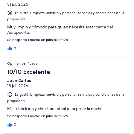
opiniones
31 jul. 2026
1402
opiniones
Le gustó: Limpieza, servicio y personal, servicios y condiciones de la
propiedad
Muy limpio y cómodo para quien necesita estar cerca del
Aeropuerto.
Se hospedó 1 noche en julio de 2026
0
Opinión verificada
10/10 Excelente
Juan Carlos
18 jul. 2026
Le gustó: Limpieza, servicio y personal, servicios y condiciones de la
propiedad
Fácil check inn y check out ideal para pasar la noche
Se hospedó 1 noche en julio de 2026
0