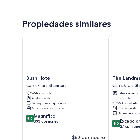
Propiedades similares
Bush Hotel
The Landmark
Bush
The
Bush Hotel
The Landma
Hotel
Landmark
Carrick-on-Shannon
Carrick-on-S
Carrick-
Hotel
Wifi gratuito
Estacionamie
on-
Carrick-
Restaurante
incluido
Shannon
on-
Desayuno disponible
Wifi gratuito
Shannon
Servicios ejecutivos
Restaurante
Desayuno di
9.0
Magnífico
9.0
9.6
Excepcio
de
333 opiniones
9.6
de
27 opinion
10,
10,
Magnífico,
$82 por noche
Excepcional,
333