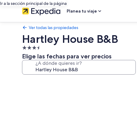
Ir a la sección principal de la página
Planea tu viaje
Ver todas las propiedades
Hartley House B&B
Propiedad
de
Elige las fechas para ver precios
3.5
¿A dónde quieres ir?
estrellas
Galería
de
fotos
de
Hartley
House
B&B