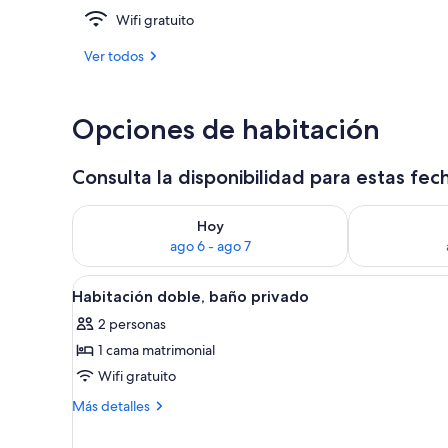
Wifi gratuito
Habitación do
Ver todos
Opciones de habitación
Consulta la disponibilidad para estas fec
Consulta la disponibilidad para hoy ago 6 - ago 7
Consulta la d
Hoy
ago 6 - ago 7
Abrir
Un dormitorio con cama, cómod
2
Habitación doble, baño privado
todas
2 personas
las
1 cama matrimonial
fotos
de
Wifi gratuito
Habitación
Más
Más detalles
doble,
detalles
sobre
baño