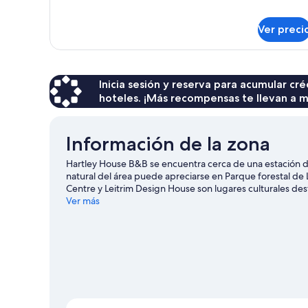
Habitación
privado
doble,
Ver preci
baño
privado
Inicia sesión y reserva para acumular c
hoteles. ¡Más recompensas te llevan a m
Información de la zona
Hartley House B&B se encuentra cerca de una estación de
natural del área puede apreciarse en Parque forestal de
Centre y Leitrim Design House son lugares culturales de
Aura Leisure Centre. Las actividades como buceo y ski ac
Ver más
buscas un poco de adrenalina, puedes hacer ciclismo de
de Carrick-on-Shannon
Ver más bed & breakfasts en Carrick-on-Shan