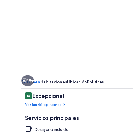
18+
Resumen
Habitaciones
Ubicación
Políticas
Opiniones
Excepcional
10
10 de 10,
Ver las 46 opiniones
Servicios principales
Desayuno incluido