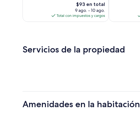
27
opiniones
El
$93 en total
opiniones
precio
9 ago. - 10 ago.
actual
Total con impuestos y cargos
es
de
$93
Servicios de la propiedad
Amenidades en la habitación