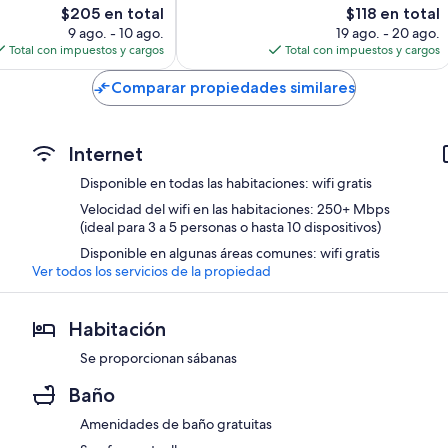
83
El
El
$205 en total
$118 en total
opiniones
precio
precio
9 ago. - 10 ago.
19 ago. - 20 ago.
actual
actual
Total con impuestos y cargos
Total con impuestos y cargos
es
es
de
de
Comparar propiedades similares
$205
$118
Internet
Disponible en todas las habitaciones: wifi gratis
Velocidad del wifi en las habitaciones: 250+ Mbps
(ideal para 3 a 5 personas o hasta 10 dispositivos)
Disponible en algunas áreas comunes: wifi gratis
Ver todos los servicios de la propiedad
Habitación
Se proporcionan sábanas
Baño
Amenidades de baño gratuitas