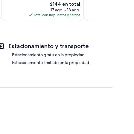
1
El
$144 en total
94
opinión
precio
opiniones
17 ago. - 18 ago.
actual
Total con impuestos y cargos
es
de
$144
Estacionamiento y transporte
Estacionamiento gratis en la propiedad
Estacionamiento limitado en la propiedad