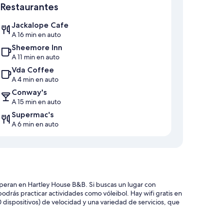
Restaurantes
Jackalope Cafe
A 16 min en auto
Sheemore Inn
A 11 min en auto
Vda Coffee
A 4 min en auto
Conway's
A 15 min en auto
Supermac's
A 6 min en auto
speran en Hartley House B&B. Si buscas un lugar con
rás practicar actividades como vóleibol. Hay wifi gratis en
 dispositivos) de velocidad y una variedad de servicios, que