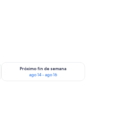
ma
fin de semana ago 7 - ago 9
Consulta la disponibilidad para el próximo fin de semana ago 
Próximo fin de semana
ago 14 - ago 16
 madera, una mesita de noche, un aparador y una puerta que da a otra hab