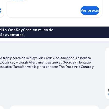
detalles
en
sobre
o
la
Ver precio
Habitación
habitación
doble,
baño
en
la
rédito OneKeyCash en miles de
habitación
ás aventuras!
 tren y cerca de la playa, en Carrick-on-Shannon. La belleza
 Lough Key y Lough Allen, mientras que St George's Heritage
stacados. También vale la pena conocer The Dock Arts Centre y
uático ofrecen una gran oportunidad de disfrutar del agua y, si
 montaña y paseos a caballo en los alrededores.
Visita nuestra guía
non