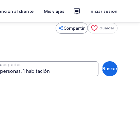
nción al cliente
Mis viajes
Iniciar sesión
Compartir
Guardar
uéspedes
Buscar