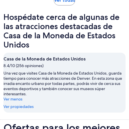
Ver todas
por
abrirá
adulto
en
Hospédate cerca de algunas de
una
nueva
las atracciones destacadas de
pestaña
Casa de la Moneda de Estados
Unidos
Casa de la Moneda de Estados Unidos
8.4/10 (256 opiniones)
Una vez que visites Casa de la Moneda de Estados Unidos, guarda
tiempo para conocer más atracciones de Denver. En esta zona que
irradia encanto urbano por todas partes, podrás vivir de cerca sus
eventos deportivos y también conocer sus museos súper
interesantes.
Ver menos
Ver propiedades
Ofertas para los mejores