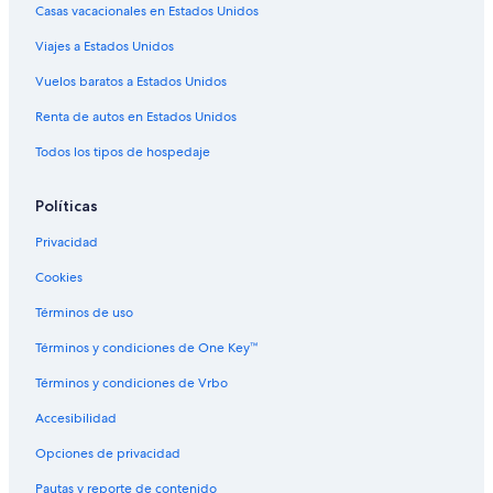
Casas vacacionales en Estados Unidos
Hoteles baratos en Centro de Denver
Viajes a Estados Unidos
Hoteles boutique en Centro de Denver
Vuelos baratos a Estados Unidos
Hoteles cerca del acuario en Centro de Denver
Renta de autos en Estados Unidos
Hoteles con aguas termales en Centro de Denver
Todos los tipos de hospedaje
Hoteles con aire acondicionado en Centro de Denver
Hoteles con bar en Centro de Denver
Políticas
Hoteles con cocina en Centro de Denver
Privacidad
Hoteles con desayuno incluido en Centro de Denver
Cookies
Hoteles con estacionamiento en Centro de Denver
Términos de uso
Hoteles con guardería en Centro de Denver
Términos y condiciones de One Key™
Hoteles con área de juegos en Centro de Denver
Términos y condiciones de Vrbo
Hoteles con alberca en Centro de Denver
Accesibilidad
Hoteles con restaurante en Centro de Denver
Opciones de privacidad
Hoteles con sauna en Centro de Denver
Pautas y reporte de contenido