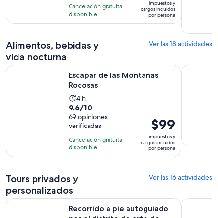
con
impuestos y
horas
Cancelación gratuita
es
cargos incluidos
601
disponible
y
por persona
de
opiniones
45
$209.
minutos
por
Alimentos, bebidas y
Ver las 18 actividades
persona
vida nocturna
Se abrirá en una nueva pes
Escapar de las Montañas Rocosas
El detecti
Escapar de las Montañas
Rocosas
La
4 h
9.6
9.6/10
actividad
de
69 opiniones
dura
El
$99
verificadas
10
4
precio
con
impuestos y
horas
Cancelación gratuita
es
cargos incluidos
69
disponible
por persona
de
opiniones
$99.
por
Tours privados y
Ver las 16 actividades
persona
personalizados
Recorrido a pie autoguiado por el distrito de arte de Denve
Denver: to
Recorrido a pie autoguiado