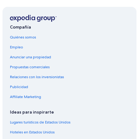
Moteles en Denver
Hoteles cerca de Parque Civic Center
Hoteles cerca de Teatro Paramount
Compañía
Hoteles 4 estrellas en Centro de Denver
Quiénes somos
Apart-Hoteles en Centro de Denver
Empleo
Hoteles con concierge en Centro de Denver
Anunciar una propiedad
Hoteles con spa en Centro de Denver
Propuestas comerciales
Hoteles todo incluido en Centro de Denver
Relaciones con los inversionistas
Hoteles de ski en Centro de Denver
Publicidad
Hoteles de lujo en Centro de Denver
Affiliate Marketing
Hoteles ecológicos en Centro de Denver
Hoteles en la playa en Centro de Denver
Ideas para inspirarte
Hoteles familiares en Centro de Denver
Lugares turísticos de Estados Unidos
Hoteles históricos en Centro de Denver
Hoteles en Estados Unidos
Hoteles románticos en Centro de Denver