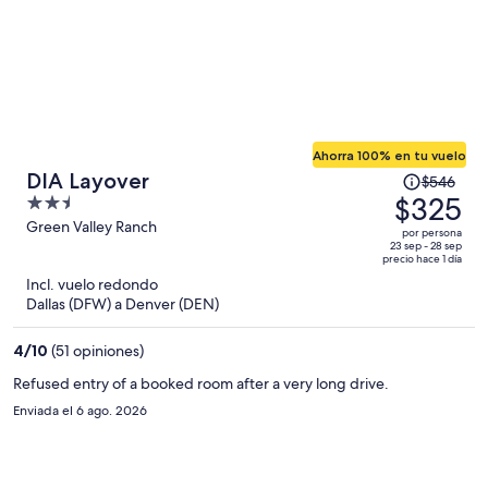
Ahorra 100% en tu vuelo
El
DIA Layover
$546
precio
$325
2.5
era
out
Green Valley Ranch
por persona
de
of
23 sep - 28 sep
precio hace 1 día
$546
5
Incl. vuelo redondo
y
Dallas (DFW) a Denver (DEN)
ahora
es
4
/
10
(51 opiniones)
de
$325
Refused entry of a booked room after a very long drive.
por
Enviada el 6 ago. 2026
persona