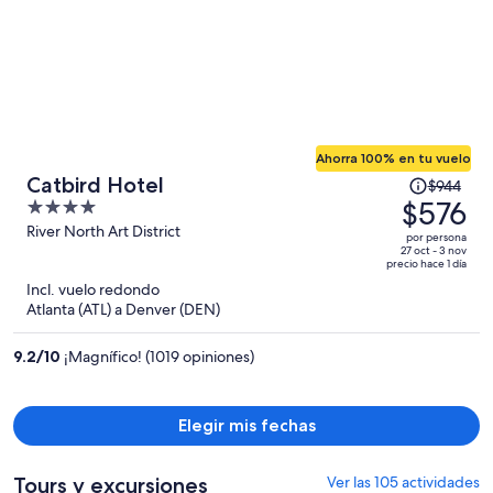
Ahorra 100% en tu vuelo
El
Catbird Hotel
$944
precio
$576
4
era
out
River North Art District
por persona
de
of
27 oct - 3 nov
precio hace 1 día
$944
5
Incl. vuelo redondo
y
Atlanta (ATL) a Denver (DEN)
ahora
es
9.2
/
10
¡Magnífico! (1019 opiniones)
de
$576
por
Elegir mis fechas
persona
Tours y excursiones
Ver las 105 actividades