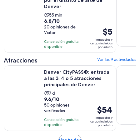
por el distrito de arte de
Denver
La
55 min
6.8
6.8/10
actividad
de
20 opiniones de
dura
El
$5
Viator
10
55
precio
con
impuestos y
minutos
Cancelación gratuita
es
cargos incluidos
20
disponible
por adulto
de
opiniones
$5.
Atracciones
Ver las 9 actividades
por
Denver CityPASS®: entrada a las 3, 4 o 5 atracciones princi
Entrada ge
adulto
Denver CityPASS®: entrada
a las 3, 4 o 5 atracciones
principales de Denver
La
7 d
9.6
9.6/10
actividad
de
50 opiniones
dura
El
$54
verificadas
10
7
precio
con
impuestos y
días
Cancelación gratuita
es
cargos incluidos
50
disponible
por adulto
de
opiniones
$54.
Se