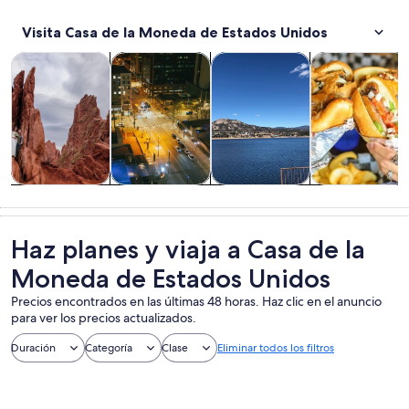
Visita Casa de la Moneda de Estados Unidos
Se abrirá en una nueva pestaña
Se abrirá en una nueva pest
Tours y excursiones de un día
Cultura e historia
Aventura y actividades al aire 
Alimentos, beb
Tours y
Cultura e
Aventura y
Alimentos,
excursiones de
historia
actividades al
bebidas y vida
un día
aire libre
nocturna
Haz planes y viaja a Casa de la
Moneda de Estados Unidos
Precios encontrados en las últimas 48 horas. Haz clic en el anuncio
para ver los precios actualizados.
Duración
Categoría
Clase
Eliminar todos los filtros