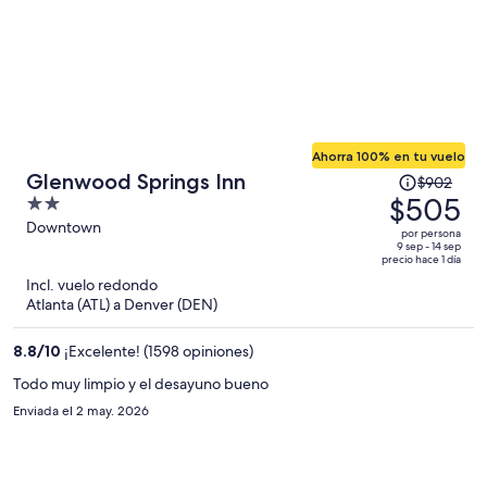
Ahorra 100% en tu vuelo
El
Glenwood Springs Inn
$902
precio
$505
2
era
out
Downtown
por persona
de
of
9 sep - 14 sep
precio hace 1 día
$902
5
Incl. vuelo redondo
y
Atlanta (ATL) a Denver (DEN)
ahora
es
8.8
/
10
¡Excelente! (1598 opiniones)
de
$505
Todo muy limpio y el desayuno bueno
por
Enviada el 2 may. 2026
persona