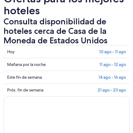
hoteles
Consulta disponibilidad de
hoteles cerca de Casa de la
Moneda de Estados Unidos
Consultar
Hoy
10 ago - 11 ago
los
precios
Consultar
Mañana por la noche
11 ago - 12 ago
cerca
precios
de
cerca
Consultar
Este fin de semana
14 ago - 16 ago
Casa
de
precios
de
Casa
cerca
Consultar
Próx. fin de semana
21 ago - 23 ago
la
de
de
precios
Moneda
la
Casa
cerca
de
Moneda
de
de
Estados
de
la
Casa
Unidos
Estados
Moneda
de
para
Unidos
de
la
hoy,