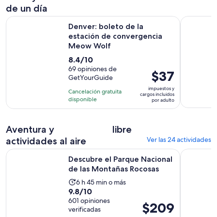
de un día
S
Denver: boleto de la estación de convergencia Meow Wolf
Descubre 
Denver: boleto de la
estación de convergencia
Meow Wolf
8.4
8.4/10
de
69 opiniones de
El
$37
GetYourGuide
10
precio
con
impuestos y
Cancelación gratuita
es
cargos incluidos
69
disponible
por adulto
de
opiniones
$37.
por
Aventura y
libre
adulto
actividades al aire
Ver las 24 actividades
Se abr
Descubre el Parque Nacional de las Montañas Rocosas
Denver: su
Descubre el Parque Nacional
de las Montañas Rocosas
La
6 h 45 min o más
9.8
9.8/10
actividad
de
601 opiniones
dura
El
$209
verificadas
10
6
precio