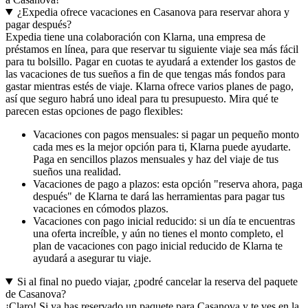
¿Expedia ofrece vacaciones en Casanova para reservar ahora y
pagar después?
Expedia tiene una colaboración con Klarna, una empresa de
préstamos en línea, para que reservar tu siguiente viaje sea más fácil
para tu bolsillo. Pagar en cuotas te ayudará a extender los gastos de
las vacaciones de tus sueños a fin de que tengas más fondos para
gastar mientras estés de viaje. Klarna ofrece varios planes de pago,
así que seguro habrá uno ideal para tu presupuesto. Mira qué te
parecen estas opciones de pago flexibles:
Vacaciones con pagos mensuales: si pagar un pequeño monto
cada mes es la mejor opción para ti, Klarna puede ayudarte.
Paga en sencillos plazos mensuales y haz del viaje de tus
sueños una realidad.
Vacaciones de pago a plazos: esta opción "reserva ahora, paga
después" de Klarna te dará las herramientas para pagar tus
vacaciones en cómodos plazos.
Vacaciones con pago inicial reducido: si un día te encuentras
una oferta increíble, y aún no tienes el monto completo, el
plan de vacaciones con pago inicial reducido de Klarna te
ayudará a asegurar tu viaje.
Si al final no puedo viajar, ¿podré cancelar la reserva del paquete
de Casanova?
¡Claro! Si ya has reservado un paquete para Casanova y te ves en la