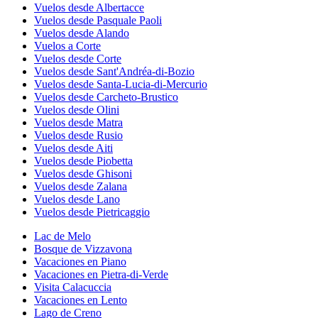
Vuelos desde Albertacce
Vuelos desde Pasquale Paoli
Vuelos desde Alando
Vuelos a Corte
Vuelos desde Corte
Vuelos desde Sant'Andréa-di-Bozio
Vuelos desde Santa-Lucia-di-Mercurio
Vuelos desde Carcheto-Brustico
Vuelos desde Olini
Vuelos desde Matra
Vuelos desde Rusio
Vuelos desde Aiti
Vuelos desde Piobetta
Vuelos desde Ghisoni
Vuelos desde Zalana
Vuelos desde Lano
Vuelos desde Pietricaggio
Lac de Melo
Bosque de Vizzavona
Vacaciones en Piano
Vacaciones en Pietra-di-Verde
Visita Calacuccia
Vacaciones en Lento
Lago de Creno