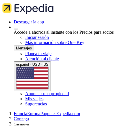
Descargar la app
Accede a ahorros al instante con los Precios para socios
Iniciar sesión
Más información sobre One Key
Mensajes
Planea tu viaje
Atención al cliente
español · USD · US
Anunciar una propiedad
Mis viajes
Sugerencias
Francia
Europa
Paquetes
Expedia.com
Córcega
Casanova