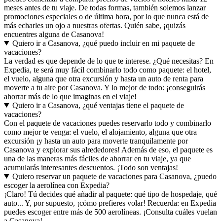
meses antes de tu viaje. De todas formas, también solemos lanzar
promociones especiales o de última hora, por lo que nunca está de
más echarles un ojo a nuestras ofertas. Quién sabe, ¡quizás
encuentres alguna de Casanova!
Quiero ir a Casanova, ¿qué puedo incluir en mi paquete de
vacaciones?
La verdad es que depende de lo que te interese. ¿Qué necesitas? En
Expedia, te será muy fácil combinarlo todo como paquete: el hotel,
el vuelo, alguna que otra excursión y hasta un auto de renta para
moverte a tu aire por Casanova. Y lo mejor de todo: ¡conseguirás
ahorrar más de lo que imaginas en el viaje!
Quiero ir a Casanova, ¿qué ventajas tiene el paquete de
vacaciones?
Con el paquete de vacaciones puedes reservarlo todo y combinarlo
como mejor te venga: el vuelo, el alojamiento, alguna que otra
excursión ¡y hasta un auto para moverte tranquilamente por
Casanova y explorar sus alrededores! Además de eso, el paquete es
una de las maneras más fáciles de ahorrar en tu viaje, ya que
acumularás interesantes descuentos. ¡Todo son ventajas!
Quiero reservar un paquete de vacaciones para Casanova, ¿puedo
escoger la aerolínea con Expedia?
¡Claro! Tú decides qué añadir al paquete: qué tipo de hospedaje, qué
auto... Y, por supuesto, ¡cómo prefieres volar! Recuerda: en Expedia
puedes escoger entre más de 500 aerolíneas. ¡Consulta cuáles vuelan
a Casanova!