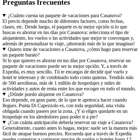
Preguntas frecuentes
¿Cuánto cuesta un paquete de vacaciones para Casanova?
El precio depende mucho de diferentes factores, como fechas,
clases, etc. Desde luego, el paquete es tu mejor opción si lo que
buscas es ahorrar en tus días por Casanova: selecciona el tipo de
alojamiento, los vuelos o las actividades que mejor te convengan y,
además de personalizar tu viaje, ¡ahorrarás más de lo que imaginas!
Quiero irme de vacaciones a Casanova, ¿cómo hago para reservar
un paquete barato?
Si lo que quieres es ahorrar en tus días por Casanova, reservar un
paquete de vacaciones puede ser tu mejor opción. Y, a través de
Expedia, es muy sencillo. Tú te encargas de decidir qué vuelo y
hotel te interesan y de combinarlo todo como quieras. Tendrás más
de 500 aerolíneas, más de 1 millón de hospedajes y miles de
actividades y autos de renta entre los que escoger en todo el mundo.
¿Dónde puedo alojarme en Casanova?
Eso depende, en gran parte, de lo que te apetezca hacer cuando
llegues. Punta Di Capezzolo es, con toda seguridad, una visita
obligada cuando pasees por la zona. ¿Y si eliges quedarte en un
hospedaje en los alrededores para poder ir a pie?
¿Con cuánta anticipación debería reservar un viaje a Casanova?
Generalmente, cuanto antes lo hagas, mejor: suele ser la manera más
fácil de atrapar buenos precios. Recuerda que a través de Expedia
puedes comenzar a comparar precios de vuelos u hoteles hasta 12