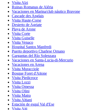
Visita Alzi
Ruinas Romanas de Aléria
Vacaciones en Marina/club náutico Bravone
Cascade des Anglais
Visita Haute-Corse
Desierto de Agriate
Playa de Arone
Visita Corte
Visita Guiselle
Visita Venaco
Hospital Santos Manfredi
Puerto deportivo Charlese Ornano
Gargantas del Río Solenzara
Vacaciones en Santa-Lucia-di-Mercurio
Vacaciones en Arena
Visita Muracciole
Bosque Foret d'Aitone
Visita Piedicroce
Visita Lozzi
Visita Omessa
Visita Olini
Visita Matra
Visita Altiani
Estación de esquí Val d'Ese
Visita Aiti