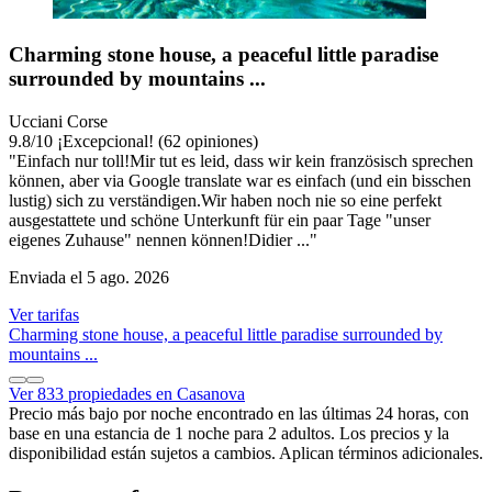
Charming stone house, a peaceful little paradise
surrounded by mountains ...
Ucciani Corse
9.8
/
10
¡Excepcional! (62 opiniones)
"Einfach nur toll!Mir tut es leid, dass wir kein französisch sprechen
können, aber via Google translate war es einfach (und ein bisschen
lustig) sich zu verständigen.Wir haben noch nie so eine perfekt
ausgestattete und schöne Unterkunft für ein paar Tage "unser
eigenes Zuhause" nennen können!Didier ..."
Enviada el 5 ago. 2026
Ver tarifas
Charming stone house, a peaceful little paradise surrounded by
mountains ...
Ver 833 propiedades en Casanova
Precio más bajo por noche encontrado en las últimas 24 horas, con
base en una estancia de 1 noche para 2 adultos. Los precios y la
disponibilidad están sujetos a cambios. Aplican términos adicionales.