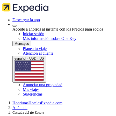
Descargar la app
Accede a ahorros al instante con los Precios para socios
Iniciar sesión
Más información sobre One Key
Mensajes
Planea tu viaje
Atención al cliente
español · USD · US
Anunciar una propiedad
Mis viajes
Sugerencias
Honduras
Hoteles
Expedia.com
Atlántida
Cascada del río Zacate