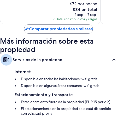
10,
10,
$72 por noche
Magnífico,
Muy
El
$84 en total
101
bueno,
precio
opiniones
361
6 sep. - 7 sep.
actual
opinion
Total con impuestos y cargos
es
de
Comparar propiedades similares
$84
Más información sobre esta
propiedad
Servicios de la propiedad
Internet
Disponible en todas las habitaciones: wifi gratis
Disponible en algunas áreas comunes: wifi gratis
Estacionamiento y transporte
Estacionamiento fuera de la propiedad (EUR 15 por día)
El estacionamiento en la propiedad solo está disponible
con solicitud previa