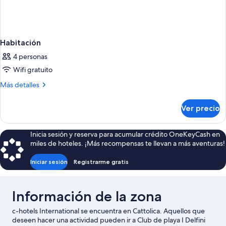
Habitación
4 personas
Wifi gratuito
Más
Más detalles
detalles
sobre
Ver precio
Habitación
Inicia sesión y reserva para acumular crédito OneKeyCash en
miles de hoteles. ¡Más recompensas te llevan a más aventuras!
Iniciar sesión
Registrarme gratis
Información de la zona
c-hotels International se encuentra en Cattolica. Aquellos que
deseen hacer una actividad pueden ir a Club de playa I Delfini