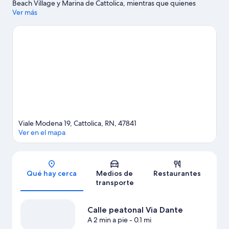
Beach Village y Marina de Cattolica, mientras que quienes
quieran apreciar la belleza natural del área pueden visitar Playa
Ver más
de Rímini y Cattolica Beach. También vale la pena conocer Le
Navi Aquarium y Acquario Di Cattolica, acuario.. Encontrarás
muchas opciones para conocer la zona con actividades como
golf.
Visita nuestra guía de Cattolica
Viale Modena 19, Cattolica, RN, 47841
Ver en el mapa
Sección del mapa
Qué hay cerca
Medios de
Restaurantes
transporte
Calle peatonal Via Dante
A 2 min a pie
- 0.1 mi