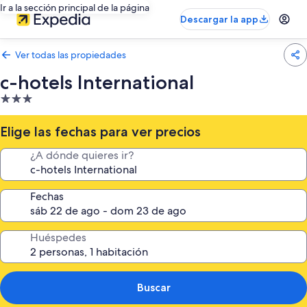
Ir a la sección principal de la página
Descargar la app
Ver todas las propiedades
c-hotels International
Propiedad
de
3.0
Elige las fechas para ver precios
estrellas
¿A dónde quieres ir?
Fechas
Huéspedes
Buscar