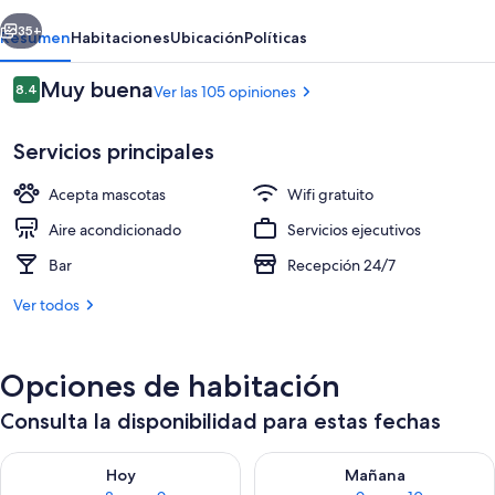
erior
Siguiente
35+
Resumen
Habitaciones
Ubicación
Políticas
Opiniones
Muy buena
8.4
Ver las 105 opiniones
8.4 de 10,
Servicios principales
Acepta mascotas
Wifi gratuito
Aire acondicionado
Servicios ejecutivos
Bar
Recepción 24/7
Sala de estar en el lobby
Ver todos
Opciones de habitación
Consulta la disponibilidad para estas fechas
Consulta la disponibilidad para hoy ago 8 - ago 9
Consulta la disponibilidad pa
Hoy
Mañana