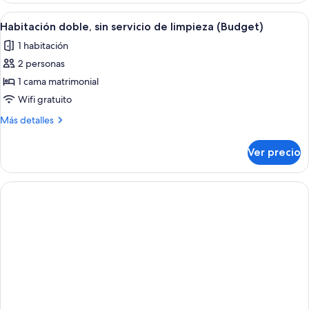
Abrir
Una habitación de hotel con cama, mes
4
Habitación doble, sin servicio de limpieza (Budget)
todas
1 habitación
las
2 personas
fotos
de
1 cama matrimonial
Habitación
Wifi gratuito
doble,
Más
Más detalles
sin
detalles
servicio
sobre
Ver precio
Habitación
de
doble,
limpieza
sin
(Budget)
servicio
de
limpieza
(Budget)