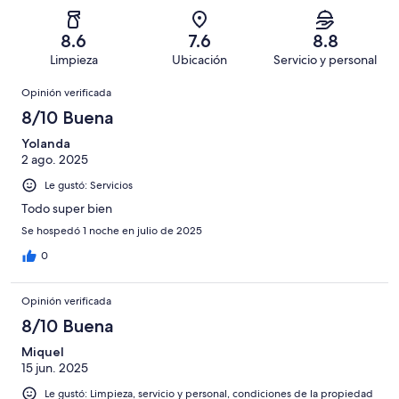
Basada
es
41
Aceptable.
2,
en
decir,
de
Basada
es
46
Malo.
8.6
7.6
8.8
105
en
decir,
de
Basada
Limpieza
Ubicación
Servicio y personal
opiniones
12
Terrible.
105
en
Opiniones
de
Basada
opiniones
Opinión verificada
5
105
en
de
8/10 Buena
opiniones
1
105
de
Yolanda
opiniones
2 ago. 2025
105
opiniones
Le gustó: Servicios
Todo super bien
Se hospedó 1 noche en julio de 2025
0
Opinión verificada
8/10 Buena
Miquel
15 jun. 2025
Le gustó: Limpieza, servicio y personal, condiciones de la propiedad