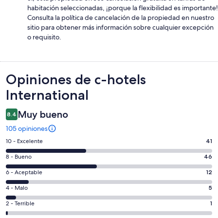
habitación seleccionadas, ¡porque la flexibilidad es importante!
Consulta la política de cancelación de la propiedad en nuestro
sitio para obtener más información sobre cualquier excepción
o requisito.
Opiniones
Opiniones de c-hotels
International
Muy bueno
8.4
105 opiniones
Puntuación
10 - Excelente
41
de
Puntuación
8 - Bueno
46
10,
de
es
Puntuación
6 - Aceptable
12
8,
decir,
de
es
Puntuación
4 - Malo
5
Excelente.
6,
decir,
de
Basada
es
Puntuación
2 - Terrible
1
Bueno.
4,
en
decir,
de