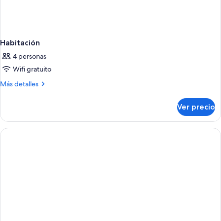
Habitación
4 personas
Wifi gratuito
Más
Más detalles
detalles
sobre
Ver precio
Habitación