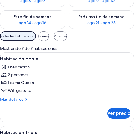
ago 8 - ago 9
ago 9 - ago 10
Consulta la disponibilidad para este fin de semana ago 14 - ag
Consulta la disponibilidad pa
Este fin de semana
Próximo fin de semana
ago 14 - ago 16
ago 21 - ago 23
Filtros
Todas las habitaciones
1 cama
2 camas
disponibles
para
Mostrando 7 de 7 habitaciones
las
Abrir
Una cama bien hecha con una colcha 
6
Habitación doble
habitaciones
todas
1 habitación
las
2 personas
fotos
de
1 cama Queen
Habitación
Wifi gratuito
doble
Más
Más detalles
detalles
sobre
Ver precio
Habitación
doble
Abrir
Un dormitorio con cama, sofá cama y 
7
Habitación triple