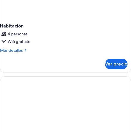
Habitación
4 personas
Wifi gratuito
Más
Más detalles
detalles
sobre
Ver precio
Habitación