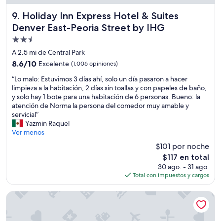
r
n
Holiday Inn Express Hotel & Suites Denver East-Peoria Str
9. Holiday Inn Express Hotel & Suites
a
Denver East-Peoria Street by IHG
”
Propiedad
de
A 2.5 mi de Central Park
2.5
8.6
8.6/10
Excelente
(1,006 opiniones)
estrellas
de
“
“Lo malo: Estuvimos 3 días ahí, solo un día pasaron a hacer
10,
L
limpieza a la habitación, 2 días sin toallas y con papeles de baño,
Excelente,
o
y solo hay 1 bote para una habitación de 6 personas. Bueno: la
(1,006
m
atención de Norma la persona del comedor muy amable y
opiniones)
a
servicial”
l
Yazmin Raquel
o
Ver menos
:
$101 por noche
E
El
$117 en total
s
precio
30 ago. - 31 ago.
t
actual
Total con impuestos y cargos
u
es
v
de
i
Hampton Inn Aurora Medical Center Denver
$117
m
o
s