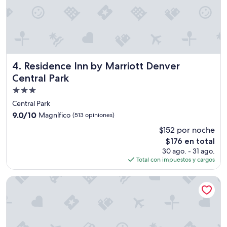
r
u
n
p
o
c
o
Residence Inn by Marriott Denver Central Park
4. Residence Inn by Marriott Denver
m
Central Park
á
Propiedad
s
,
de
Central Park
l
3.0
9.0
9.0/10
Magnífico
(513 opiniones)
a
estrellas
de
s
$152 por noche
10,
p
El
$176 en total
Magnífico,
e
precio
(513
30 ago. - 31 ago.
r
actual
opiniones)
Total con impuestos y cargos
s
es
o
de
Motel 6 Denver, CO - Airport
n
$176
a
s
q
u