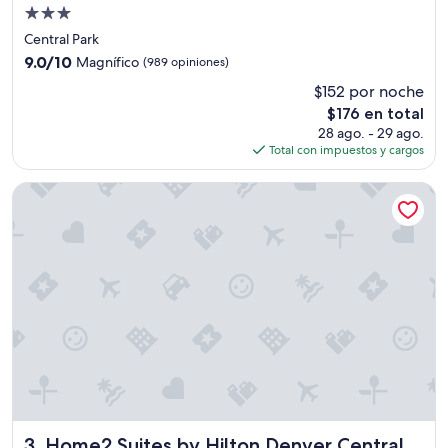
Propiedad
de
Central Park
3.0
9.0
9.0/10
Magnífico
(989 opiniones)
estrellas
de
$152 por noche
10,
El
$176 en total
Magnífico,
precio
(989
28 ago. - 29 ago.
actual
opiniones)
Total con impuestos y cargos
es
de
Home2 Suites by Hilton Denver Central Park
$176
Home2 Suites by Hilton Denver Central Park
3. Home2 Suites by Hilton Denver Central