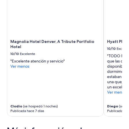
Magnolia Hotel Denver, A Tribute Portfolio
Hyatt Plac
Hotel
10/10
Excelen
10/10
Excelente
"TODO FUE E
"Excelente atención y servicio"
que las opci
Ver menos
disponibles
dormimos en
estaban nad
una queja. 
un excelente
Ver menos
Clodio
(se hospedó 1 noches)
Diego
(se ho
Publicada hace 7 días
Publicada hac