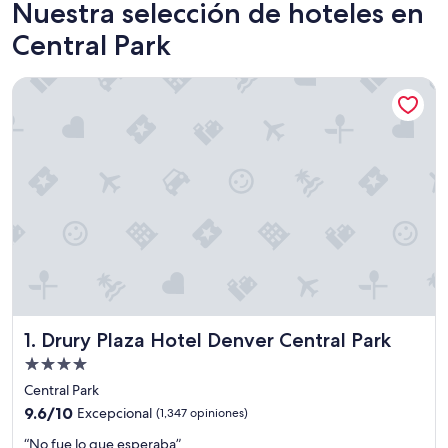
Nuestra selección de hoteles en
Central Park
Drury Plaza Hotel Denver Central Park
Drury Plaza Hotel Denver Central Park
1. Drury Plaza Hotel Denver Central Park
Propiedad
de
Central Park
4.0
9.6
9.6/10
Excepcional
(1,347 opiniones)
estrellas
de
“
“No fue lo que esperaba”
10,