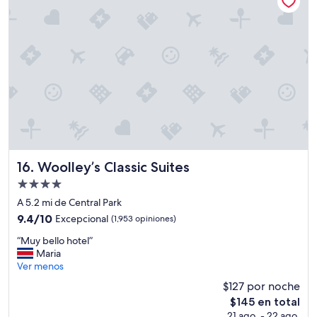
m
a
b
l
e
y
s
e
r
v
i
c
i
Woolley’s Classic Suites
16. Woolley’s Classic Suites
a
Propiedad
l
de
”
A 5.2 mi de Central Park
4.0
9.4
9.4/10
Excepcional
(1,953 opiniones)
estrellas
de
“
“Muy bello hotel”
10,
M
Maria
Excepcional,
u
Ver menos
(1,953
y
opiniones)
$127 por noche
b
El
$145 en total
e
precio
21 ago. - 22 ago.
l