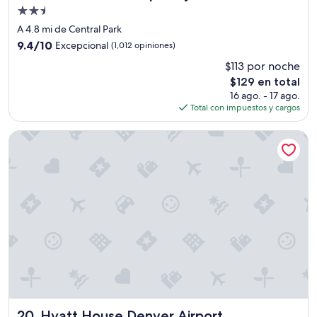
Propiedad
de
A 4.8 mi de Central Park
2.5
9.4
9.4/10
Excepcional
(1,012 opiniones)
estrellas
de
$113 por noche
10,
El
$129 en total
Excepcional,
precio
(1,012
16 ago. - 17 ago.
actual
opiniones)
Total con impuestos y cargos
es
de
Hyatt House Denver Airport
$129
Hyatt House Denver Airport
20. Hyatt House Denver Airport