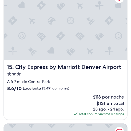
v
m
i
a
c
l
i
a
o
p
y
e
m
r
u
s
y
o
l
n
i
a
m
d
p
City Express by Marriott Denver Airport
15. City Express by Marriott Denver Airport
e
i
l
Propiedad
o
c
de
”
A 6.7 mi de Central Park
o
3.0
m
8.6
8.6/10
Excelente
(3,491 opiniones)
estrellas
e
de
$113 por noche
d
10,
El
o
$131 en total
Excelente,
precio
r
(3,491
23 ago. - 24 ago.
actual
m
opiniones)
Total con impuestos y cargos
es
u
de
y
Woolley’s Classic Suites
$131
a