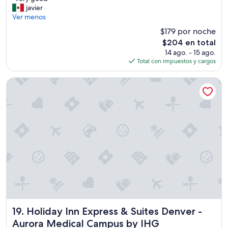
10,
V
javier
Excepcional,
e
Ver menos
(913
r
opiniones)
$179 por noche
y
El
$204 en total
g
precio
14 ago. - 15 ago.
o
actual
Total con impuestos y cargos
o
es
d
de
”
Holiday Inn Express & Suites Denver - Aurora Medical Camp
$204
Holiday Inn Express & Suites Denver - Aurora Medical Ca
19. Holiday Inn Express & Suites Denver -
Aurora Medical Campus by IHG