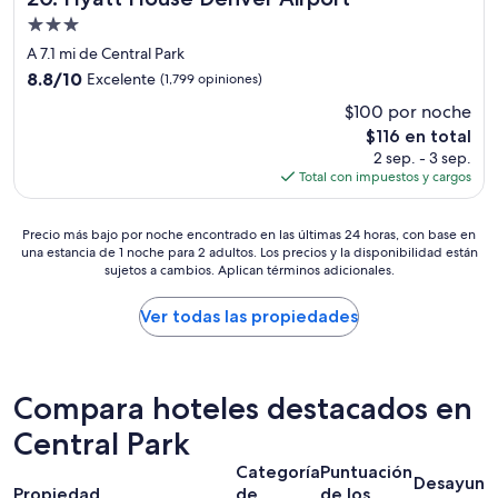
Propiedad
de
A 7.1 mi de Central Park
3.0
8.8
8.8/10
Excelente
(1,799 opiniones)
estrellas
de
$100 por noche
10,
El
$116 en total
Excelente,
precio
(1,799
2 sep. - 3 sep.
actual
opiniones)
Total con impuestos y cargos
es
de
Precio
$116
Precio más bajo por noche encontrado en las últimas 24 horas, con base en
una estancia de 1 noche para 2 adultos. Los precios y la disponibilidad están
más
sujetos a cambios. Aplican términos adicionales.
bajo
por
noche
Ver todas las propiedades
encontrado
en
las
últimas
Compara hoteles destacados en
24
horas,
Central Park
con
Categoría
Puntuación
base
Desayuno
Propiedad
de
de los
en