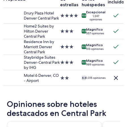
incluido
una
estrellas
huéspedes
estancia
Excepcional
Drury Plaza Hotel
de
Propiedad
9.6
1,347
Denver Central Park
1
opiniones
de
noche
4.0
Home2 Suites by
para
Magnífico
estrellas
Hilton Denver
Propiedad
9.2
557 opiniones
2
Central Park
de
adultos.
3.0
Residence Inn by
Los
Magnífico
estrellas
Marriott Denver
Propiedad
9.0
513 opiniones
precios
Central Park
de
y
3.0
Staybridge Suites
la
Magnífico
estrellas
Denver-Central Park
Propiedad
9.0
989 opiniones
disponibilidad
by IHG
de
están
3.0
Motel 6 Denver, CO
sujetos
estrellas
Propiedad
6.6
1,015 opiniones
- Airport
a
de
cambios.
2.0
Aplican
estrellas
términos
adicionales.
Opiniones sobre hoteles
destacados en Central Park
Magnolia Hotel Denver, A Tribute Portfolio Hotel
Hyatt Place