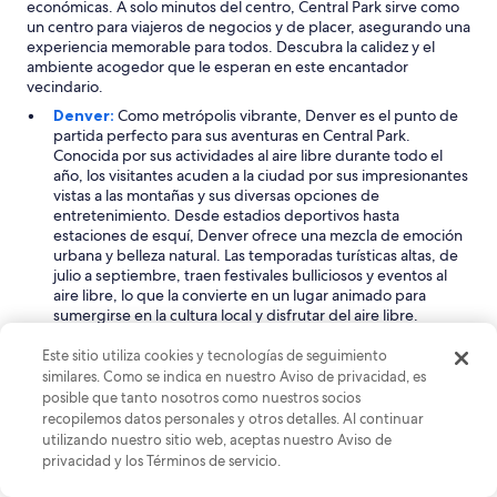
económicas. A solo minutos del centro, Central Park sirve como
un centro para viajeros de negocios y de placer, asegurando una
experiencia memorable para todos. Descubra la calidez y el
ambiente acogedor que le esperan en este encantador
vecindario.
Denver:
Como metrópolis vibrante, Denver es el punto de
partida perfecto para sus aventuras en Central Park.
Conocida por sus actividades al aire libre durante todo el
año, los visitantes acuden a la ciudad por sus impresionantes
vistas a las montañas y sus diversas opciones de
entretenimiento. Desde estadios deportivos hasta
estaciones de esquí, Denver ofrece una mezcla de emoción
urbana y belleza natural. Las temporadas turísticas altas, de
julio a septiembre, traen festivales bulliciosos y eventos al
aire libre, lo que la convierte en un lugar animado para
sumergirse en la cultura local y disfrutar del aire libre.
Aurora:
Ubicada a solo 5 millas de Central Park, Aurora es
una ciudad dinámica que atiende tanto a familias como a
Este sitio utiliza cookies y tecnologías de seguimiento
viajeros de negocios. Con su variedad de centros
similares. Como se indica en nuestro Aviso de privacidad, es
comerciales e instituciones educativas, Aurora ofrece una
posible que tanto nosotros como nuestros socios
combinación única de comodidades urbanas y encanto
recopilemos datos personales y otros detalles. Al continuar
comunitario. La ciudad recibe una afluencia de visitantes
utilizando nuestro sitio web, aceptas nuestro Aviso de
durante los meses de verano, particularmente en junio y
privacidad y los Términos de servicio.
julio, lo que la convierte en un lugar animado para
actividades y eventos familiares. No pierda la oportunidad