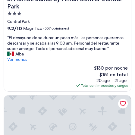
Park
Propiedad
de
Central Park
3.0
9.2
9.2/10
Magnífico
(557 opiniones)
estrellas
de
“
“El desayuno debe durar un poco más, las personas queremos
10,
E
descansar y se acaba a las 9:00 am. Personal del restaurante
Magnífico,
l
super amargo. Todo el personal adicional muy bueno ”
(557
d
Alba
opiniones)
e
Ver menos
s
$130 por noche
a
El
$151 en total
y
precio
20 ago. - 21 ago.
u
actual
Total con impuestos y cargos
n
es
o
de
d
Residence Inn by Marriott Denver Central Park
$151
e
b
e
d
u
r
a