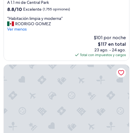
de
A 1.1 mi de Central Park
4.0
8.8
8.8/10
Excelente
(1,755 opiniones)
estrellas
de
“
“Habitación limpia y moderna”
10,
H
RODRIGO GOMEZ
Excelente,
a
Ver menos
(1,755
b
opiniones)
$101 por noche
i
El
$117 en total
t
precio
23 ago. - 24 ago.
a
actual
Total con impuestos y cargos
c
es
i
de
ó
Holiday Inn Express Hotel & Suites Denver East-Peoria Stre
$117
n
l
i
m
p
i
a
y
m
o
d
e