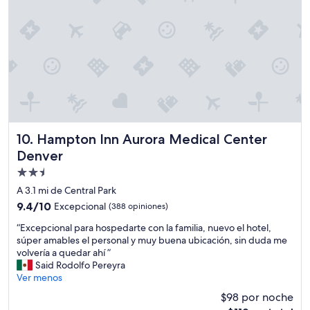
3
d
í
a
s
a
h
í
,
s
o
Hampton Inn Aurora Medical Center Denver
10. Hampton Inn Aurora Medical Center
l
Denver
o
Propiedad
u
n
de
A 3.1 mi de Central Park
d
2.5
9.4
9.4/10
Excepcional
(388 opiniones)
í
estrellas
de
a
“
“Excepcional para hospedarte con la familia, nuevo el hotel,
10,
p
E
súper amables el personal y muy buena ubicación, sin duda me
Excepcional,
a
x
volvería a quedar ahí ”
(388
s
c
Said Rodolfo Pereyra
opiniones)
a
e
Ver menos
r
p
$98 por noche
o
c