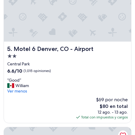
e
r
e
m
o
s
d
e
s
Motel 6 Denver, CO - Airport
5. Motel 6 Denver, CO - Airport
c
a
Propiedad
n
de
Central Park
s
2.0
6.6
6.6/10
a
(1,015 opiniones)
estrellas
de
r
“
“Good”
10,
y
G
William
(1,015
s
o
Ver menos
opiniones)
e
o
a
$69 por noche
d
c
El
$80 en total
”
a
precio
12 ago. - 13 ago.
b
actual
Total con impuestos y cargos
a
es
a
de
Americas Best Value Inn Denver
l
$80