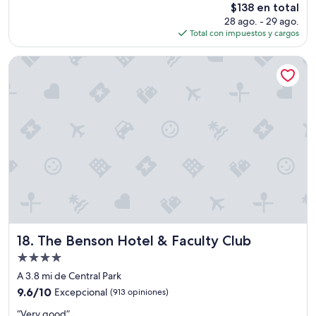
El
$138 en total
Excelente,
precio
(772
28 ago. - 29 ago.
actual
opiniones)
Total con impuestos y cargos
es
de
The Benson Hotel & Faculty Club
$138
The Benson Hotel & Faculty Club
18. The Benson Hotel & Faculty Club
Propiedad
de
A 3.8 mi de Central Park
4.0
9.6
9.6/10
Excepcional
(913 opiniones)
estrellas
de
“
“Very good”