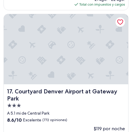
actual
Total con impuestos y cargos
l
es
o
de
h
Courtyard Denver Airport at Gateway Park
$145
o
t
e
l
”
Courtyard Denver Airport at Gateway Park
17. Courtyard Denver Airport at Gateway
Park
Propiedad
de
A 5.1 mi de Central Park
3.0
8.6
8.6/10
Excelente
(772 opiniones)
estrellas
de
$119 por noche
10,