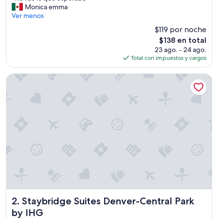
N
Monica emma
Excepcional,
o
Ver menos
(1,347
f
opiniones)
$119 por noche
u
El
$138 en total
e
precio
23 ago. - 24 ago.
l
actual
Total con impuestos y cargos
o
es
q
de
u
Staybridge Suites Denver-Central Park by IHG
$138
e
e
s
p
e
r
a
b
a
”
Staybridge Suites Denver-Central Park by IHG
2. Staybridge Suites Denver-Central Park
by IHG