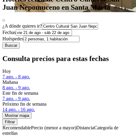
Juan Nepomuceno en Santa Marta
¿A dónde quieres ir?
Fechas
Huéspedes
Buscar
Consulta precios para estas fechas
Hoy
7 ago. - 8 ago.
Mañana
8 ago. - 9 ago.
Este fin de semana
7 ago. - 9 ago.
Próximo fin de semana
14 ago. - 16 ago.
Mostrar mapa
Filtrar
Recomendable
Precio (menor a mayor)
Distancia
Categoría de
estrellas