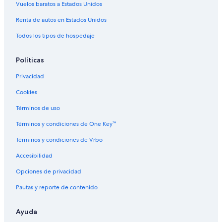
Vuelos baratos a Estados Unidos
Hoteles que aceptan mascotas en San Salvador de Jujuy
Hoteles en San Salvador de Jujuy
Renta de autos en Estados Unidos
Hoteles cerca de Museo y centro cultural Culturarte
Todos los tipos de hospedaje
Hoteles cerca de Catedral de Jujuy
Políticas
Hoteles con casino en Jujuy
Privacidad
Hoteles con spa en Jujuy
Cookies
Hoteles de lujo en Jujuy
Términos de uso
Hoteles románticos en Jujuy
Hoteles boutique en Jujuy
Términos y condiciones de One Key™
Hoteles con aguas termales en Jujuy
Términos y condiciones de Vrbo
Hoteles con estacionamiento en Jujuy
Accesibilidad
Hoteles con gimnasio en Jujuy
Opciones de privacidad
Hoteles con área de juegos en Jujuy
Pautas y reporte de contenido
Hoteles con alberca en Jujuy
Ayuda
Hoteles con restaurante en Jujuy