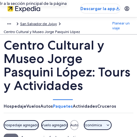
Ir a la sección principal de la página
Descargar la app
Planear un
San Salvador de Jujuy
viaje
Centro Cultural y Museo Jorge Pasquini López
Centro Cultural y
Museo Jorge
Pasquini López: Tours
y Actividades
Hospedaje
Vuelos
Autos
Paquetes
Actividades
Cruceros
Hospedaje agregado
Vuelo agregado
Auto
Económica