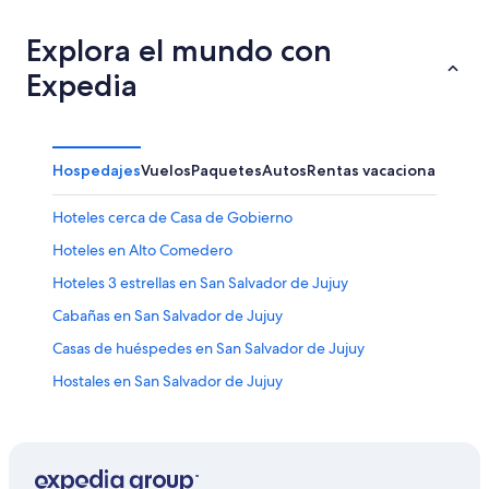
Explora el mundo con
Expedia
Hospedajes
Vuelos
Paquetes
Autos
Rentas vacacionales
Otr
Hoteles cerca de Casa de Gobierno
Hoteles en Alto Comedero
Hoteles 3 estrellas en San Salvador de Jujuy
Cabañas en San Salvador de Jujuy
Casas de huéspedes en San Salvador de Jujuy
Hostales en San Salvador de Jujuy
Hoteles de golf en San Salvador de Jujuy
Hoteles con spa en San Salvador de Jujuy
Hoteles de lujo en San Salvador de Jujuy