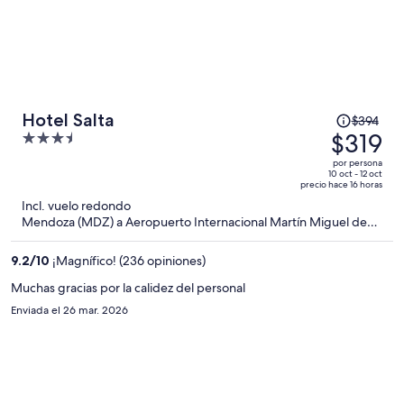
El
Hotel Salta
$394
precio
$319
3.5
era
out
por persona
de
of
10 oct - 12 oct
precio hace 16 horas
$394
5
Incl. vuelo redondo
y
Mendoza (MDZ) a Aeropuerto Internacional Martín Miguel de
ahora
Güemes (SLA)
es
9.2
/
10
¡Magnífico! (236 opiniones)
de
$319
Muchas gracias por la calidez del personal
por
Enviada el 26 mar. 2026
persona