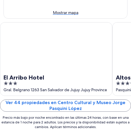
7
noche,
fin
para
ago
7
de
el
Mostrar mapa
ago
semana,
próximo
-
7
fin
El Arribo Hotel
Altos de
8
ago
de
ago
-
semana,
9
14
ago
ago
-
16
ago
El Arribo Hotel
Altos
3
4
out
out
Gral. Belgrano 1263 San Salvador de Jujuy Jujuy Province
Pasquini
of
of
5
5
Ver 44 propiedades en Centro Cultural y Museo Jorge
Pasquini López
Precio más bajo por noche encontrado en las últimas 24 horas, con base en una
estancia de 1 noche para 2 adultos. Los precios y la disponibilidad están sujetos a
cambios. Aplican términos adicionales.