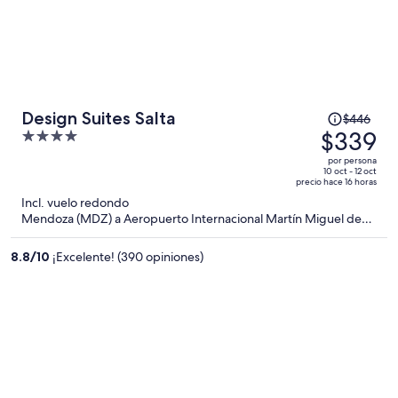
El
Design Suites Salta
$446
precio
$339
4
era
out
por persona
de
of
10 oct - 12 oct
precio hace 16 horas
$446
5
Incl. vuelo redondo
y
Mendoza (MDZ) a Aeropuerto Internacional Martín Miguel de
ahora
Güemes (SLA)
es
8.8
/
10
¡Excelente! (390 opiniones)
de
$339
por
persona