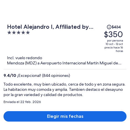
El
Hotel Alejandro I, Affiliated by
$434
precio
$350
5
Meliá
era
out
por persona
de
of
10 oct - 12 oct
precio hace 16
$434
5
horas
y
Incl. vuelo redondo
ahora
Mendoza (MDZ) a Aeropuerto Internacional Martín Miguel de
Güemes (SLA)
es
de
9.4
/
10
¡Excepcional! (844 opiniones)
$350
Todo excelente, muy bien ubicado, cerca de todo y en zona segura.
por
La habitacion muy comoda y amplia. Tambien destaco el desayuno
persona
por la gran variedad y calidad de productos.
Enviada el 22 feb. 2026
Elegir mis fechas