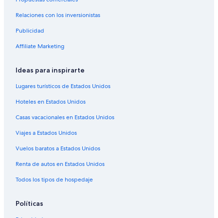
Castillos en Denver
Relaciones con los inversionistas
Chalets en Denver
Publicidad
Resorts en Denver
Condominios en Denver
Affiliate Marketing
Apartamentos en Denver
Ideas para inspirarte
Hostales en Denver
Lugares turísticos de Estados Unidos
Apart-Hoteles en Denver
Hoteles en Estados Unidos
Hoteles de Best Western en Denver
Casas vacacionales en Estados Unidos
Hilton Hotels en Denver
Viajes a Estados Unidos
Hoteles con casino en Denver
Hoteles de golf en Denver
Vuelos baratos a Estados Unidos
Hoteles con spa en Denver
Renta de autos en Estados Unidos
Hoteles todo incluido en Denver
Todos los tipos de hospedaje
Hoteles de ski en Denver
Políticas
Hoteles de lujo en Denver