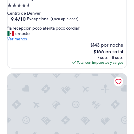
i
Propiedad
t
de
a
Centro de Denver
,
4.5
9.4
9.4/10
Excepcional
(1,428 opiniones)
s
de
estrellas
“
ú
“la recepción poco atenta poco cordial”
10,
l
p
ernesto
Excepcional,
a
e
Ver menos
(1,428
r
r
$143 por noche
opiniones)
e
e
El
$166 en total
c
s
precio
7 sep. - 8 sep.
e
p
actual
Total con impuestos y cargos
p
a
es
c
c
de
Le Meridien Denver Downtown
i
i
$166
ó
o
n
s
p
a
o
y
c
m
o
o
a
d
t
e
e
r
n
n