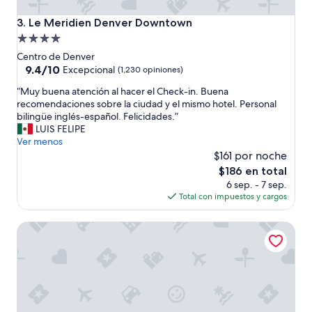
t
a
a
.
Le Meridien Denver Downtown
3. Le Meridien Denver Downtown
p
M
Propiedad
o
e
de
c
e
Centro de Denver
o
n
4.0
9.4
9.4/10
Excepcional
(1,230 opiniones)
c
c
de
estrellas
“
o
“Muy buena atención al hacer el Check-in. Buena
a
10,
M
r
recomendaciones sobre la ciudad y el mismo hotel. Personal
n
Excepcional,
u
d
bilingüe inglés-español. Felicidades.”
t
(1,230
y
i
LUIS FELIPE
ó
opiniones)
b
a
Ver menos
”
u
l
$161 por noche
e
”
El
$186 en total
n
precio
6 sep. - 7 sep.
a
actual
Total con impuestos y cargos
a
es
t
de
Hilton Garden Inn Denver Union Station, CO
e
$186
n
c
i
ó
n
a