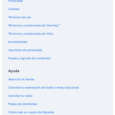
Privacidad
Hoteles ecológicos en Denver
Cookies
Hoteles en la playa en Denver
Hoteles familiares en Denver
Términos de uso
Hoteles históricos en Denver
Términos y condiciones de One Key™
Hoteles románticos en Denver
Términos y condiciones de Vrbo
Hoteles baratos en Denver
Accesibilidad
Hoteles boutique en Denver
Opciones de privacidad
Hoteles cerca de la catedral en Denver
Pautas y reporte de contenido
Hoteles cerca del acuario en Denver
Ayuda
Hoteles cerca del bosque en Denver
Hoteles cerca del lago en Denver
Atención al cliente
Hoteles con aguas termales en Denver
Cancelar tu reservación de hotel o renta vacacional
Hoteles con bar en Denver
Cancelar tu vuelo
Hoteles con cocina en Denver
Plazos de reembolso
Hoteles con desayuno incluido en Denver
Cómo usar un cupón de Expedia