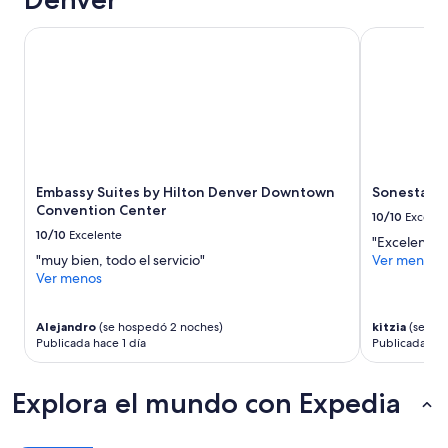
i
n
Embassy Suites by Hilton Denver Downtown Convention 
Sonesta De
g
ü
e
i
n
g
l
é
s
Embassy Suites by Hilton Denver Downtown
Sonesta D
-
Convention Center
10/10
Excelen
e
10/10
Excelente
"Excelente "
s
"muy bien, todo el servicio"
Ver menos
p
Ver menos
a
ñ
o
Alejandro
(se hospedó 2 noches)
kitzia
(se ho
l
Publicada hace 1 día
Publicada ha
.
F
e
Explora el mundo con Expedia
l
i
c