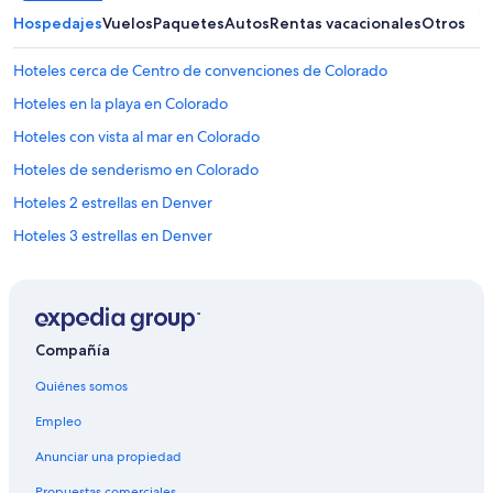
i
Hospedajes
Vuelos
Paquetes
Autos
Rentas vacacionales
Otros
d
a
Hoteles cerca de Centro de convenciones de Colorado
d
e
Hoteles en la playa en Colorado
s
.
Hoteles con vista al mar en Colorado
”
Hoteles de senderismo en Colorado
Hoteles 2 estrellas en Denver
Hoteles 3 estrellas en Denver
Hoteles 4 estrellas en Denver
Hoteles 5 estrellas en Denver
Apart-Hoteles en Denver
Compañía
B&B en Denver
Quiénes somos
Cabañas en Denver
Empleo
Casas de huéspedes en Denver
Anunciar una propiedad
Casas vacacionales en Denver
Propuestas comerciales