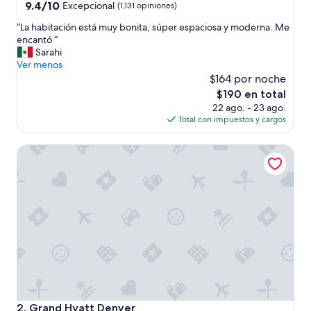
4.0
9.4
9.4/10
Excepcional
(1,131 opiniones)
de
estrellas
“
“La habitación está muy bonita, súper espaciosa y moderna. Me
10,
L
encantó ”
Excepcional,
a
Sarahi
(1,131
h
Ver menos
opiniones)
a
$164 por noche
b
El
$190 en total
i
precio
22 ago. - 23 ago.
t
actual
Total con impuestos y cargos
a
es
c
de
Grand Hyatt Denver
i
$190
ó
n
e
s
t
á
m
u
y
b
o
n
Grand Hyatt Denver
2. Grand Hyatt Denver