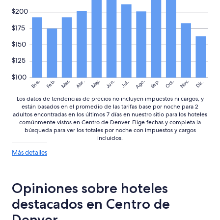
y
sujetos
$200
e
a
l
cambios.
$175
m
Aplican
i
términos
$150
s
adicionales.
m
$125
o
h
$100
Ago.
May.
Nov.
Ene.
Feb.
Mar.
Jun.
Sep.
Oct.
Abr.
Dic.
Jul.
o
t
Los datos de tendencias de precios no incluyen impuestos ni cargos, y
e
están basados en el promedio de las tarifas base por noche para 2
l
adultos encontradas en los últimos 7 días en nuestro sitio para los hoteles
.
comúnmente vistos en Centro de Denver. Elige fechas y completa la
P
búsqueda para ver los totales por noche con impuestos y cargos
e
incluidos.
r
Más
Más detalles
s
detalles
o
sobre
n
las
a
Opiniones sobre hoteles
tendencias
l
de
b
destacados en Centro de
precios
i
Denver
l