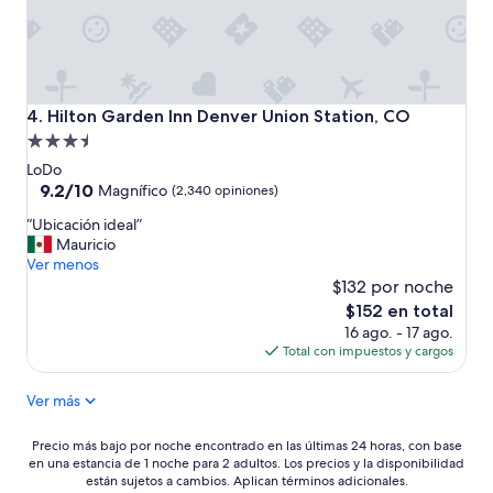
l
h
a
c
e
r
Hilton Garden Inn Denver Union Station, CO
4. Hilton Garden Inn Denver Union Station, CO
e
Propiedad
l
de
C
LoDo
h
3.5
9.2
9.2/10
Magnífico
(2,340 opiniones)
e
de
estrellas
“
c
“Ubicación ideal”
10,
U
k
Mauricio
Magnífico,
b
-
Ver menos
(2,340
i
i
$132 por noche
opiniones)
c
n
El
$152 en total
a
.
precio
16 ago. - 17 ago.
c
B
actual
Total con impuestos y cargos
i
u
es
ó
e
de
Ver más
n
n
$152
i
a
d
r
Precio
Precio más bajo por noche encontrado en las últimas 24 horas, con base
e
e
en una estancia de 1 noche para 2 adultos. Los precios y la disponibilidad
más
a
c
están sujetos a cambios. Aplican términos adicionales.
bajo