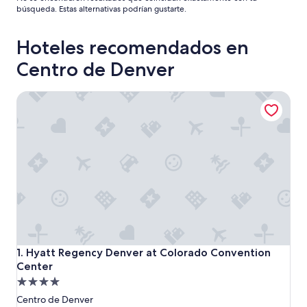
búsqueda. Estas alternativas podrían gustarte.
Hoteles recomendados en
Centro de Denver
Hyatt Regency Denver at Colorado Convention Center
Hyatt Regency Denver at Colorado Convention Center
1. Hyatt Regency Denver at Colorado Convention
Center
Propiedad
de
Centro de Denver