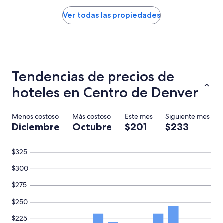
l
o
por
”
m
noche
Ver todas las propiedades
e
encontrado
n
en
d
las
a
últimas
c
24
i
horas,
Tendencias de precios de
o
con
n
base
hoteles en Centro de Denver
e
en
s
una
s
estancia
Menos costoso
Más costoso
Este mes
Siguiente mes
o
de
Diciembre
Octubre
$201
$233
b
1
r
noche
e
para
$325
l
2
a
adultos.
$300
c
Los
i
precios
$275
u
y
d
$250
la
a
disponibilidad
$225
d
están