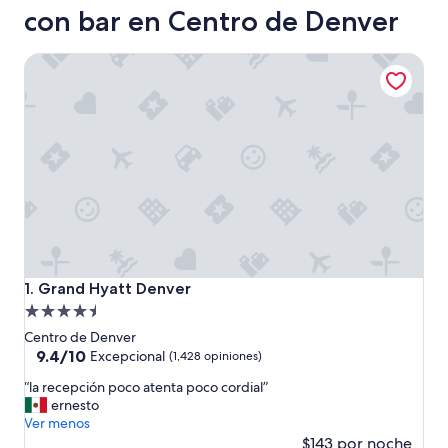
con bar en Centro de Denver
Grand Hyatt Denver
Grand Hyatt Denver
1. Grand Hyatt Denver
Propiedad
de
Centro de Denver
4.5
9.4
9.4/10
Excepcional
(1,428 opiniones)
de
estrellas
“
“la recepción poco atenta poco cordial”
10,
l
ernesto
Excepcional,
a
Ver menos
(1,428
r
$143 por noche
opiniones)