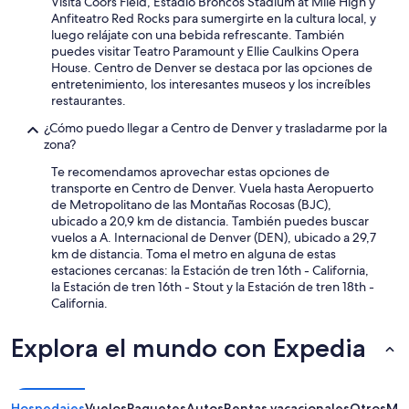
Visita Coors Field, Estadio Broncos Stadium at Mile High y
a
Anfiteatro Red Rocks para sumergirte en la cultura local, y
d
luego relájate con una bebida refrescante. También
e
puedes visitar Teatro Paramount y Ellie Caulkins Opera
s
House. Centro de Denver se destaca por las opciones de
.
entretenimiento, los interesantes museos y los increíbles
”
restaurantes.
¿Cómo puedo llegar a Centro de Denver y trasladarme por la
zona?
Te recomendamos aprovechar estas opciones de
transporte en Centro de Denver. Vuela hasta Aeropuerto
de Metropolitano de las Montañas Rocosas (BJC),
ubicado a 20,9 km de distancia. También puedes buscar
vuelos a A. Internacional de Denver (DEN), ubicado a 29,7
km de distancia. Toma el metro en alguna de estas
estaciones cercanas: la Estación de tren 16th - California,
la Estación de tren 16th - Stout y la Estación de tren 18th -
California.
Explora el mundo con Expedia
Hospedajes
Vuelos
Paquetes
Autos
Rentas vacacionales
Otros
Más