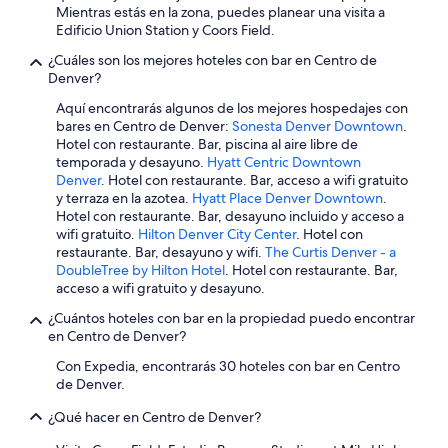
g
Mientras estás en la zona, puedes planear una visita a
ü
Edificio Union Station y Coors Field.
e
i
¿Cuáles son los mejores hoteles con bar en Centro de
n
Denver?
g
Aquí encontrarás algunos de los mejores hospedajes con
l
bares en Centro de Denver:
Sonesta Denver Downtown
.
é
Hotel con restaurante. Bar, piscina al aire libre de
s
temporada y desayuno.
Hyatt Centric Downtown
-
Denver
. Hotel con restaurante. Bar, acceso a wifi gratuito
e
y terraza en la azotea.
Hyatt Place Denver Downtown
.
s
Hotel con restaurante. Bar, desayuno incluido y acceso a
p
wifi gratuito.
Hilton Denver City Center
. Hotel con
a
restaurante. Bar, desayuno y wifi.
The Curtis Denver - a
ñ
DoubleTree by Hilton Hotel
. Hotel con restaurante. Bar,
o
acceso a wifi gratuito y desayuno.
l
.
¿Cuántos hoteles con bar en la propiedad puedo encontrar
F
en Centro de Denver?
e
l
Con Expedia, encontrarás 30 hoteles con bar en Centro
i
de Denver.
c
¿Qué hacer en Centro de Denver?
i
d