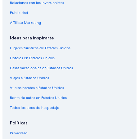
Relaciones con los inversionistas
Resorts en Denver
Publicidad
Condominios en Denver
Apartamentos en Denver
Affiliate Marketing
Hostales en Denver
Ideas para inspirarte
Apart-Hoteles en Denver
Lugares turísticos de Estados Unidos
Hoteles de Best Western en Denver
Hoteles en Estados Unidos
Hilton Hotels en Denver
Casas vacacionales en Estados Unidos
Hoteles con casino en Denver
Viajes a Estados Unidos
Hoteles de golf en Denver
Hoteles con spa en Denver
Vuelos baratos a Estados Unidos
Hoteles todo incluido en Denver
Renta de autos en Estados Unidos
Hoteles de ski en Denver
Todos los tipos de hospedaje
Hoteles de lujo en Denver
Políticas
Hoteles ecológicos en Denver
Privacidad
Hoteles en la playa en Denver