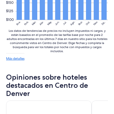
e
términos
$150
n
adicionales.
d
$125
a
c
$100
Ago.
May.
Nov.
Ene.
Feb.
Mar.
Jun.
Sep.
Oct.
Abr.
Dic.
Jul.
i
o
Los datos de tendencias de precios no incluyen impuestos ni cargos, y
n
están basados en el promedio de las tarifas base por noche para 2
e
adultos encontradas en los últimos 7 días en nuestro sitio para los hoteles
s
comúnmente vistos en Centro de Denver. Elige fechas y completa la
s
búsqueda para ver los totales por noche con impuestos y cargos
o
incluidos.
b
Más
Más detalles
r
detalles
e
sobre
l
las
a
Opiniones sobre hoteles
tendencias
c
de
i
destacados en Centro de
precios
u
Denver
d
a
d
Embassy Suites by Hilton Denver Downtown Convention 
Hyatt Hous
y
e