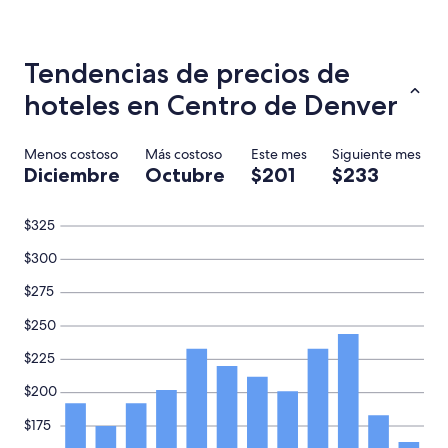
las
c
últimas
e
24
r
horas,
Tendencias de precios de
e
con
l
base
hoteles en Centro de Denver
C
en
h
una
e
estancia
Menos costoso
Más costoso
Este mes
Siguiente mes
c
de
Diciembre
Octubre
$201
$233
k
1
-
noche
i
para
$325
n
2
.
adultos.
$300
B
Los
u
precios
$275
e
y
n
$250
la
a
disponibilidad
$225
r
están
e
sujetos
$200
c
a
o
cambios.
$175
m
Aplican