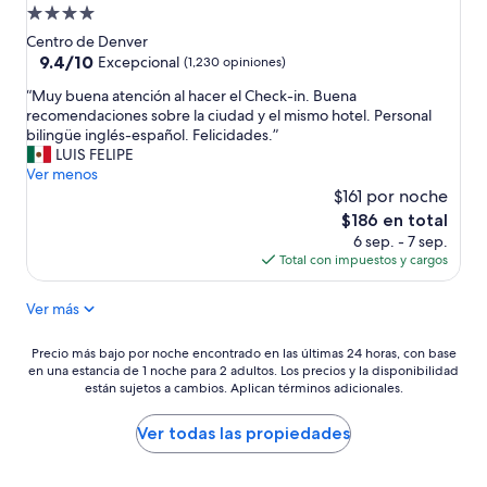
Propiedad
i
e
de
c
e
Centro de Denver
a
n
4.0
9.4
9.4/10
Excepcional
(1,230 opiniones)
c
c
de
estrellas
“
i
“Muy buena atención al hacer el Check-in. Buena
a
10,
M
ó
recomendaciones sobre la ciudad y el mismo hotel. Personal
n
Excepcional,
u
n
bilingüe inglés-español. Felicidades.”
t
(1,230
y
e
LUIS FELIPE
ó
opiniones)
b
x
Ver menos
”
u
c
$161 por noche
e
e
El
$186 en total
n
l
precio
6 sep. - 7 sep.
a
e
actual
Total con impuestos y cargos
a
n
es
t
t
de
Ver más
e
e
$186
n
”
c
Precio
Precio más bajo por noche encontrado en las últimas 24 horas, con base
i
en una estancia de 1 noche para 2 adultos. Los precios y la disponibilidad
más
ó
están sujetos a cambios. Aplican términos adicionales.
bajo
n
por
a
noche
Ver todas las propiedades
l
encontrado
h
en
a