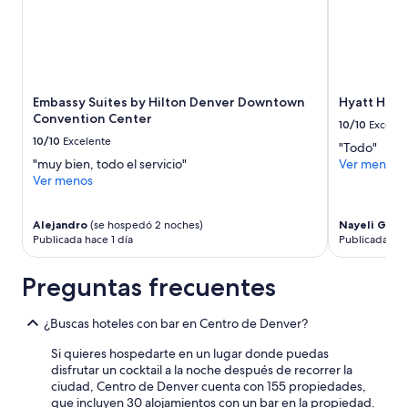
l
m
i
s
m
o
h
Embassy Suites by Hilton Denver Downtown
Hyatt Hou
o
Convention Center
10/10
Excelen
t
10/10
Excelente
"Todo"
e
"muy bien, todo el servicio"
Ver menos
l
Ver menos
.
P
e
Alejandro
(se hospedó 2 noches)
Nayeli Guad
r
Publicada hace 1 día
Publicada hac
s
o
Preguntas frecuentes
n
a
l
¿Buscas hoteles con bar en Centro de Denver?
b
i
Si quieres hospedarte en un lugar donde puedas
l
disfrutar un cocktail a la noche después de recorrer la
i
ciudad, Centro de Denver cuenta con 155 propiedades,
n
que incluyen 30 alojamientos con un bar en la propiedad.