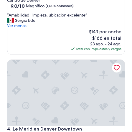
Centro de Denver
,
3.0
9.0
9.0/10
Magnífico
(1,004 opiniones)
s
de
estrellas
“
ú
“Amabilidad, limpieza, ubicación excelente”
10,
A
p
Sergio Eder
Magnífico,
m
e
Ver menos
(1,004
a
r
$143 por noche
opiniones)
b
e
El
$166 en total
i
s
precio
23 ago. - 24 ago.
l
p
actual
Total con impuestos y cargos
i
a
es
d
c
de
Le Meridien Denver Downtown
a
i
$166
d
o
,
s
l
a
i
y
m
m
p
o
i
d
e
e
z
r
a
n
,
a
u
.
Le Meridien Denver Downtown
4. Le Meridien Denver Downtown
b
M