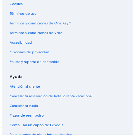
Cookies
Hoteles familiares en Denver
Hoteles históricos en Denver
Términos de uso
Hoteles románticos en Denver
Términos y condiciones de One Key™
Hoteles baratos en Denver
Términos y condiciones de Vrbo
Hoteles boutique en Denver
Accesibilidad
Hoteles cerca de la catedral en Denver
Opciones de privacidad
Hoteles cerca del acuario en Denver
Pautas y reporte de contenido
Hoteles cerca del bosque en Denver
Ayuda
Hoteles cerca del lago en Denver
Hoteles con aguas termales en Denver
Atención al cliente
Hoteles con bar en Denver
Cancelar tu reservación de hotel o renta vacacional
Hoteles con cocina en Denver
Cancelar tu vuelo
Hoteles con desayuno incluido en Denver
Plazos de reembolso
Hoteles con estacionamiento en Denver
Cómo usar un cupón de Expedia
Hoteles con gimnasio en Denver
Documentos de viajes internacionales