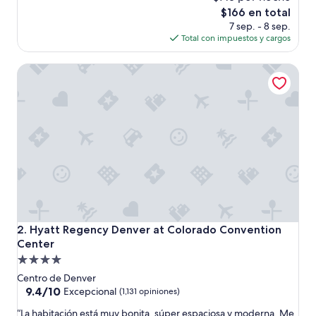
e
El
$166 en total
c
precio
7 sep. - 8 sep.
e
actual
Total con impuestos y cargos
p
es
c
de
Hyatt Regency Denver at Colorado Convention Center
i
$166
ó
n
p
o
c
o
a
t
e
n
t
a
Hyatt Regency Denver at Colorado Convention Center
2. Hyatt Regency Denver at Colorado Convention
p
Center
o
Propiedad
c
o
de
Centro de Denver
c
4.0
9.4
9.4/10
Excepcional
(1,131 opiniones)
o
de
estrellas
r
“
“La habitación está muy bonita, súper espaciosa y moderna. Me
10,