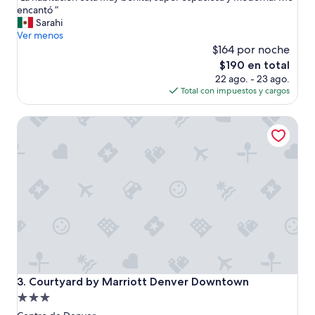
d
L
encantó ”
Excepcional,
i
a
Sarahi
(1,131
a
h
Ver menos
opiniones)
l
a
$164 por noche
”
b
El
$190 en total
i
precio
22 ago. - 23 ago.
t
actual
Total con impuestos y cargos
a
es
c
de
Courtyard by Marriott Denver Downtown
i
$190
ó
n
e
s
t
á
m
u
y
b
o
n
Courtyard by Marriott Denver Downtown
3. Courtyard by Marriott Denver Downtown
i
Propiedad
t
de
a