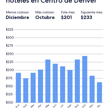
hoteles en Centro de Denver
en
una
estancia
Menos costoso
Más costoso
Este mes
Siguiente mes
de
Diciembre
Octubre
$201
$233
1
noche
para
$325
2
adultos.
$300
Los
precios
$275
y
$250
la
disponibilidad
$225
están
sujetos
$200
a
cambios.
$175
Aplican
términos
$150
adicionales.
$125
$100
Ago.
May.
Nov.
Ene.
Feb.
Mar.
Jun.
Sep.
Oct.
Abr.
Dic.
Jul.