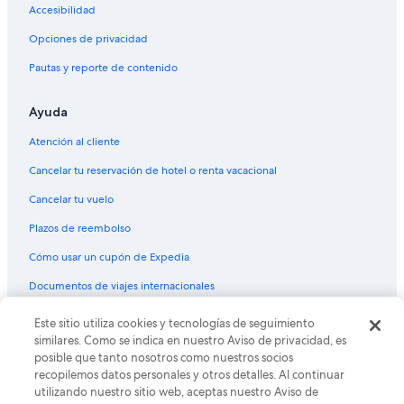
Hoteles cerca del acuario en Denver
Accesibilidad
Hoteles cerca del bosque en Denver
Opciones de privacidad
Hoteles cerca del lago en Denver
Pautas y reporte de contenido
Hoteles con aguas termales en Denver
Ayuda
Hoteles con bar en Denver
Hoteles con cocina en Denver
Atención al cliente
Hoteles con desayuno incluido en Denver
Cancelar tu reservación de hotel o renta vacacional
Hoteles con estacionamiento en Denver
Cancelar tu vuelo
Hoteles con gimnasio en Denver
Plazos de reembolso
Hoteles con área de juegos en Denver
Cómo usar un cupón de Expedia
Hoteles con alberca en Denver
Documentos de viajes internacionales
Hoteles con restaurante en Denver
© 2026 Expedia, Inc., una empresa de Expedia Group. Todos los
Este sitio utiliza cookies y tecnologías de seguimiento
Hoteles con sauna en Denver
derechos reservados. Expedia y el logo de Expedia son marcas
similares. Como se indica en nuestro Aviso de privacidad, es
registradas o marcas comerciales de Expedia, Inc. CST# 2029030-50.
Hoteles con hidromasaje en Denver
posible que tanto nosotros como nuestros socios
recopilemos datos personales y otros detalles. Al continuar
Hoteles con traslado del/al aeropuerto en Denver
utilizando nuestro sitio web, aceptas nuestro Aviso de