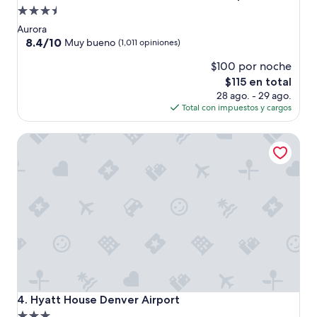
l
Propiedad
a
de
m
Aurora
a
3.5
8.4
8.4/10
Muy bueno
(1,011 opiniones)
b
de
estrellas
l
$100 por noche
10,
e
Muy
El
$115 en total
,
bueno,
precio
28 ago. - 29 ago.
”
(1,011
actual
Total con impuestos y cargos
opiniones)
es
de
Hyatt House Denver Airport
$115
Hyatt House Denver Airport
4. Hyatt House Denver Airport
Propiedad