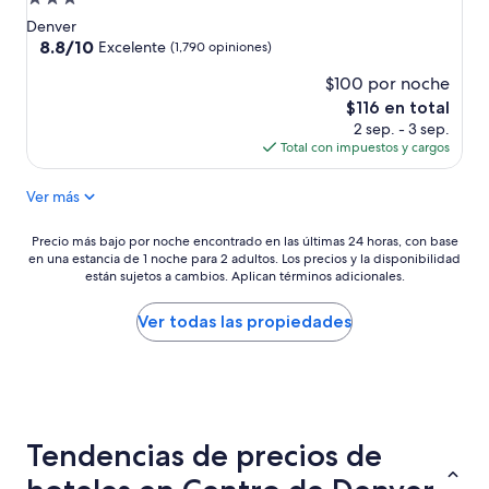
de
Denver
3.0
8.8
8.8/10
Excelente
(1,790 opiniones)
de
estrellas
$100 por noche
10,
Excelente,
El
$116 en total
(1,790
precio
2 sep. - 3 sep.
opiniones)
actual
Total con impuestos y cargos
es
de
Ver más
$116
Precio
Precio más bajo por noche encontrado en las últimas 24 horas, con base
en una estancia de 1 noche para 2 adultos. Los precios y la disponibilidad
más
están sujetos a cambios. Aplican términos adicionales.
bajo
por
noche
Ver todas las propiedades
encontrado
en
las
últimas
24
horas,
Tendencias de precios de
con
base