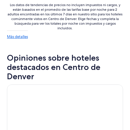
Los datos de tendencias de precios no incluyen impuestos ni cargos, y
están basados en el promedio de las tarifas base por noche para 2
adultos encontradas en los últimos 7 días en nuestro sitio para los hoteles
comúnmente vistos en Centro de Denver. Elige fechas y completa la
búsqueda para ver los totales por noche con impuestos y cargos
incluidos.
Más
Más detalles
detalles
sobre
las
Opiniones sobre hoteles
tendencias
de
destacados en Centro de
precios
Denver
Sheraton Denver Downtown Hotel