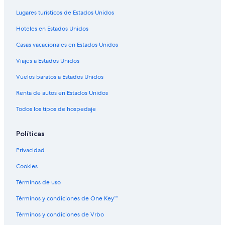
Hilton Hotels en Denver
Lugares turísticos de Estados Unidos
Hoteles con casino en Denver
Hoteles en Estados Unidos
Hoteles de golf en Denver
Casas vacacionales en Estados Unidos
Hoteles con spa en Denver
Viajes a Estados Unidos
Hoteles todo incluido en Denver
Hoteles de ski en Denver
Vuelos baratos a Estados Unidos
Hoteles de lujo en Denver
Renta de autos en Estados Unidos
Hoteles ecológicos en Denver
Todos los tipos de hospedaje
Hoteles en la playa en Denver
Políticas
Hoteles familiares en Denver
Privacidad
Hoteles históricos en Denver
Cookies
Hoteles románticos en Denver
Hoteles baratos en Denver
Términos de uso
Hoteles boutique en Denver
Términos y condiciones de One Key™
Hoteles cerca de la catedral en Denver
Términos y condiciones de Vrbo