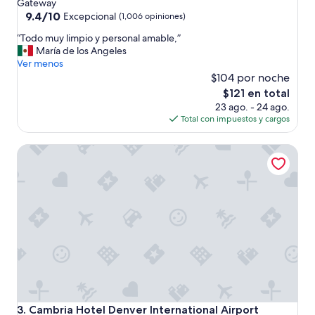
de
Gateway
3.0
9.4
9.4/10
Excepcional
(1,006 opiniones)
de
estrellas
“
“Todo muy limpio y personal amable,”
10,
T
María de los Angeles
Excepcional,
o
Ver menos
(1,006
d
$104 por noche
opiniones)
o
El
$121 en total
m
precio
23 ago. - 24 ago.
u
actual
Total con impuestos y cargos
y
es
l
de
Cambria Hotel Denver International Airport
i
$121
m
p
i
o
y
p
e
r
s
o
n
a
Cambria Hotel Denver International Airport
3. Cambria Hotel Denver International Airport