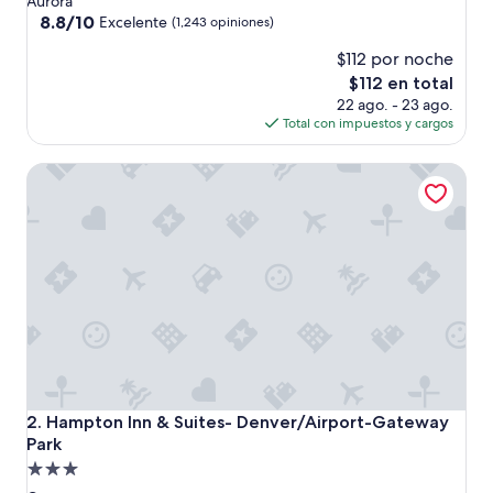
Aurora
4.0
8.8
8.8/10
Excelente
(1,243 opiniones)
de
estrellas
$112 por noche
10,
Excelente,
El
$112 en total
(1,243
precio
22 ago. - 23 ago.
opiniones)
actual
Total con impuestos y cargos
es
de
Hampton Inn & Suites- Denver/Airport-Gateway Park
$112
Hampton Inn & Suites- Denver/Airport-Gateway Park
2. Hampton Inn & Suites- Denver/Airport-Gateway
Park
Propiedad