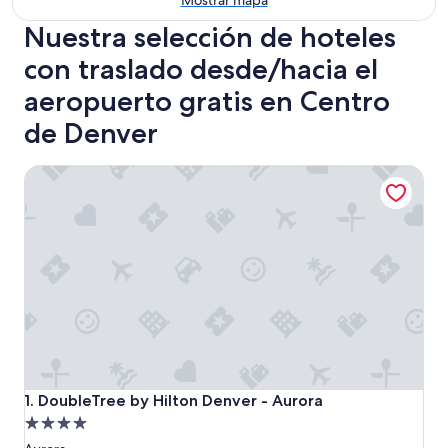
Mostrar mapa
Nuestra selección de hoteles
con traslado desde/hacia el
aeropuerto gratis en Centro
de Denver
DoubleTree by Hilton Denver - Aurora
DoubleTree by Hilton Denver - Aurora
1. DoubleTree by Hilton Denver - Aurora
Propiedad
de