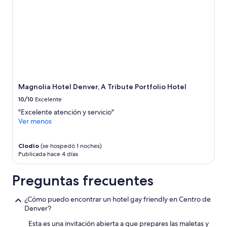
h
a
b
i
t
a
c
i
o
Magnolia Hotel Denver, A Tribute Portfolio Hotel
n
e
10/10
Excelente
s
"Excelente atención y servicio"
a
Ver menos
m
p
l
Clodio
(se hospedó 1 noches)
i
Publicada hace 4 días
a
s
Preguntas frecuentes
y
c
¿Cómo puedo encontrar un hotel gay friendly en Centro de
ó
Denver?
m
o
Esta es una invitación abierta a que prepares las maletas y