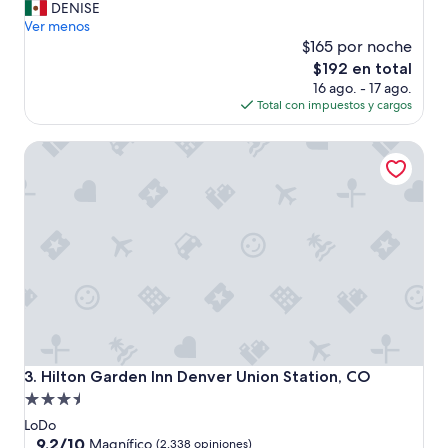
u
DENISE
opiniones)
n
Ver menos
h
$165 por noche
o
El
$192 en total
t
precio
16 ago. - 17 ago.
e
actual
Total con impuestos y cargos
l
es
p
de
Hilton Garden Inn Denver Union Station, CO
r
$192
a
c
t
i
c
o
p
a
r
a
e
s
Hilton Garden Inn Denver Union Station, CO
3. Hilton Garden Inn Denver Union Station, CO
t
Propiedad
a
de
r
LoDo
c
3.5
9.2
9.2/10
Magnífico
(2,338 opiniones)