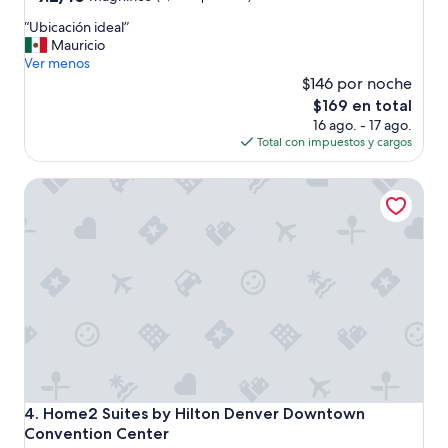
e
de
estrellas
“
r
“Ubicación ideal”
10,
U
c
Mauricio
Magnífico,
b
a
Ver menos
(2,338
i
d
$146 por noche
opiniones)
c
e
El
$169 en total
a
l
precio
16 ago. - 17 ago.
c
a
actual
Total con impuestos y cargos
i
e
es
ó
r
de
Home2 Suites by Hilton Denver Downtown Convention Ce
n
o
$169
i
p
d
u
e
e
a
r
l
t
”
o
.
N
o
e
s
p
Home2 Suites by Hilton Denver Downtown Convention Ce
4. Home2 Suites by Hilton Denver Downtown
e
Convention Center
r