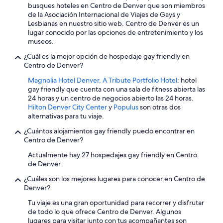
d
busques hoteles en Centro de Denver que son miembros
a
de la Asociación Internacional de Viajes de Gays y
s
Lesbianas en nuestro sitio web. Centro de Denver es un
,
lugar conocido por las opciones de entretenimiento y los
e
museos.
l
b
¿Cuál es la mejor opción de hospedaje gay friendly en
a
Centro de Denver?
ñ
Magnolia Hotel Denver, A Tribute Portfolio Hotel
: hotel
o
gay friendly que cuenta con una sala de fitness abierta las
b
24 horas y un centro de negocios abierto las 24 horas.
i
Hilton Denver City Center
y
Populus
son otras dos
e
alternativas para tu viaje.
n
!
¿Cuántos alojamientos gay friendly puedo encontrar en
E
Centro de Denver?
l
d
Actualmente hay 27 hospedajes gay friendly en Centro
e
de Denver.
s
¿Cuáles son los mejores lugares para conocer en Centro de
a
Denver?
y
u
Tu viaje es una gran oportunidad para recorrer y disfrutar
n
de todo lo que ofrece Centro de Denver. Algunos
o
lugares para visitar junto con tus acompañantes son