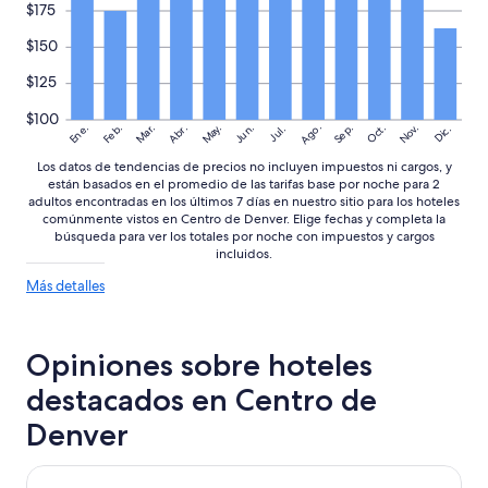
cambios.
$175
n
a
Aplican
c
l
términos
$150
l
l
adicionales.
u
e
$125
y
1
e
6
$100
Ago.
May.
Nov.
Ene.
Feb.
Mar.
Jun.
Sep.
Oct.
Abr.
Dic.
Jul.
d
e
e
s
Los datos de tendencias de precios no incluyen impuestos ni cargos, y
s
p
están basados en el promedio de las tarifas base por noche para 2
a
a
adultos encontradas en los últimos 7 días en nuestro sitio para los hoteles
y
r
comúnmente vistos en Centro de Denver. Elige fechas y completa la
u
a
búsqueda para ver los totales por noche con impuestos y cargos
n
p
incluidos.
o
e
Más
Más detalles
”
d
detalles
e
sobre
s
las
t
Opiniones sobre hoteles
tendencias
r
de
e
destacados en Centro de
precios
s
Denver
,
l
a
Magnolia Hotel Denver, A Tribute Portfolio Hotel
s