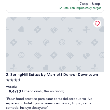
(1,672
precio
7 sep. - 8 sep.
opiniones)
actual
Total con impuestos y cargos
es
de
SpringHill Suites by Marriott Denver Downtown
$179
SpringHill Suites by Marriott Denver Downtown
2. SpringHill Suites by Marriott Denver Downtown
Propiedad
de
Auraria
3.5
9.4
9.4/10
Excepcional
(1,342 opiniones)
de
estrellas
“
“Es un hotel practico para estar cerca del aeropuerto. No
10,
E
esperen un hotel lujoso o nuevo, es básico, limpio, cama
Excepcional,
s
comoda, incluye desayuno”
(1,342