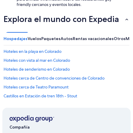
a
friendly cercanos y eventos locales.
c
i
Explora el mundo con Expedia
o
n
a
m
Hospedajes
Vuelos
Paquetes
Autos
Rentas vacacionales
Otros
Más
i
e
n
Hoteles en la playa en Colorado
t
o
Hoteles con vista al mar en Colorado
e
Hoteles de senderismo en Colorado
s
c
Hoteles cerca de Centro de convenciones de Colorado
a
r
Hoteles cerca de Teatro Paramount
o
Castillos en Estación de tren 18th - Stout
p
e
Hoteles 2 estrellas en Denver
r
o
Hoteles 3 estrellas en Denver
a
Hoteles 4 estrellas en Denver
l
Compañía
r
Hoteles 5 estrellas en Denver