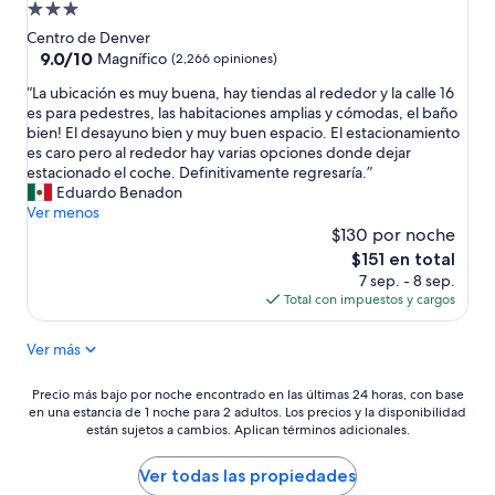
Propiedad
e
n
de
Centro de Denver
u
3.0
9.0
9.0/10
Magnífico
(2,266 opiniones)
n
de
estrellas
h
“
“La ubicación es muy buena, hay tiendas al rededor y la calle 16
10,
o
L
es para pedestres, las habitaciones amplias y cómodas, el baño
Magnífico,
t
a
bien! El desayuno bien y muy buen espacio. El estacionamiento
(2,266
e
u
es caro pero al rededor hay varias opciones donde dejar
opiniones)
l
b
estacionado el coche. Definitivamente regresaría.”
l
i
Eduardo Benadon
u
c
Ver menos
j
a
$130 por noche
o
c
El
$151 en total
s
i
precio
7 sep. - 8 sep.
o
ó
actual
Total con impuestos y cargos
o
n
es
n
e
de
Ver más
u
s
$151
e
m
v
u
Precio
Precio más bajo por noche encontrado en las últimas 24 horas, con base
o
y
en una estancia de 1 noche para 2 adultos. Los precios y la disponibilidad
más
,
b
están sujetos a cambios. Aplican términos adicionales.
bajo
e
u
por
s
e
noche
Ver todas las propiedades
b
n
encontrado