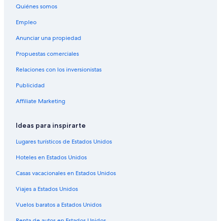
e
Quiénes somos
d
Apart-Hoteles en Denver
e
Empleo
B&B en Denver
d
Anunciar una propiedad
o
Cabañas en Denver
r
Propuestas comerciales
h
Casas de huéspedes en Denver
a
Relaciones con los inversionistas
Casas vacacionales en Denver
y
v
Publicidad
Castillos en Denver
a
r
Chalets en Denver
Affiliate Marketing
i
Resorts en Denver
a
Ideas para inspirarte
s
Condominios en Denver
o
Lugares turísticos de Estados Unidos
p
Apartamentos en Denver
c
Hoteles en Estados Unidos
Hostales en Denver
i
o
Casas vacacionales en Estados Unidos
Apart-Hoteles en Denver
n
Viajes a Estados Unidos
e
Hoteles de Best Western en Denver
s
Hilton Hotels en Denver
Vuelos baratos a Estados Unidos
d
o
Hoteles con casino en Denver
Renta de autos en Estados Unidos