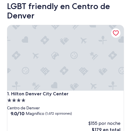
LGBT friendly en Centro de
Denver
Hilton Denver City Center
Hilton Denver City Center
1. Hilton Denver City Center
Propiedad
de
Centro de Denver
4.0
9.0
9.0/10
Magnífico
(1,672 opiniones)
de
estrellas
$155 por noche
10,
Magnífico,
El
$179 en total