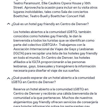
b
Teatro Paramount, Ellie Caulkins Opera House y 16th
i
Street. Aprovecha la ocasión para incluir en tu visita otros
e
lugares inolvidables, tales como Sala de conciertos
n
Boettcher, Teatro Buell y Boettcher Concert Hall.
y
m
¿Qué es un hotel gay friendly en Centro de Denver?
u
y
Los hoteles abiertos a la comunidad LGBTQ, también
b
conocidos como hoteles gay friendly, le dan la
u
bienvenida a todos los turistas que se identifican como
e
parte del colectivo LGBTQIA+. Trabajamos con la
n
Asociación Internacional de Viajes de Gays y Lesbianas
e
(IGLTA) para recopilar una lista de los hoteles gay friendly
s
en todo el mundo. En Centro de Denver, los hoteles
p
afiliados a la IGLTA proporcionarán a las personas
a
lesbianas, gays, bisexuales y transgénero la información
c
necesaria para diseñar el viaje de sus sueños.
i
¿Qué puedo esperar de un hotel abierto a la comunidad
o
LGBTQ en Centro de Denver?
.
E
Reserva un hotel abierto a la comunidad LGBTQ en
l
Centro de Denver y recibirás una cálida bienvenida de la
e
comunidad a la que perteneces. Muchos de nuestros
s
alojamientos gay friendly ofrecen servicios de conserjería
t
para brindar información sobre los restaurantes gay