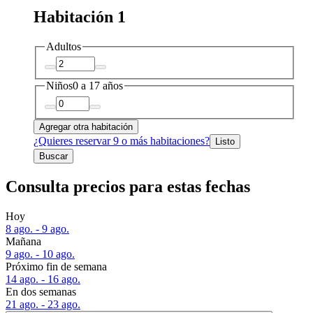
Habitación 1
Adultos
Niños
0 a 17 años
Agregar otra habitación
¿Quieres reservar 9 o más habitaciones?
Listo
Buscar
Consulta precios para estas fechas
Hoy
8 ago. - 9 ago.
Mañana
9 ago. - 10 ago.
Próximo fin de semana
14 ago. - 16 ago.
En dos semanas
21 ago. - 23 ago.