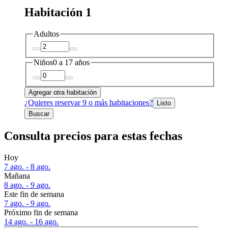
Habitación 1
Adultos
Niños
0 a 17 años
Agregar otra habitación
¿Quieres reservar 9 o más habitaciones?
Listo
Buscar
Consulta precios para estas fechas
Hoy
7 ago. - 8 ago.
Mañana
8 ago. - 9 ago.
Este fin de semana
7 ago. - 9 ago.
Próximo fin de semana
14 ago. - 16 ago.