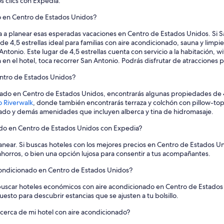
s clics con Expedia.
u
y
do en Centro de Estados Unidos?
a
m
za a planear esas esperadas vacaciones en Centro de Estados Unidos. Si S
a
de 4,5 estrellas ideal para familias con aire acondicionado, sauna y limp
b
ntonio. Este lugar de 4,5 estrellas cuenta con servicio a la habitación, w
l
en el hotel, toca recorrer San Antonio. Podrás disfrutar de atracciones p
e
y
entro de Estados Unidos?
s
i
onado en Centro de Estados Unidos, encontrarás algunas propiedades de 4 
e
o Riverwalk
, donde también encontrarás terraza y colchón con pillow-to
m
onado y demás amenidades que incluyen alberca y tina de hidromasaje.
p
nado en Centro de Estados Unidos con Expedia?
r
e
planear. Si buscas hoteles con los mejores precios en Centro de Estados
d
horros, o bien una opción lujosa para consentir a tus acompañantes.
i
s
ondicionado en Centro de Estados Unidos?
p
u
buscar hoteles económicos con aire acondicionado en Centro de Estados 
e
esto para descubrir estancias que se ajusten a tu bolsillo.
s
t
cerca de mi hotel con aire acondicionado?
o