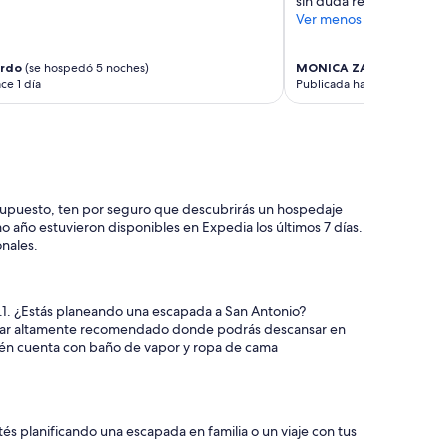
sin duda regresaríamos.
t
Ver menos
o
o
f
ardo
(se hospedó 5 noches)
MONICA ZAIRA
(se hospe
f
ce 1 día
Publicada hace 5 días
e
r
!
!
L
o
c
resupuesto, ten por seguro que descubrirás un hospedaje
a
 año estuvieron disponibles en Expedia los últimos 7 días.
t
onales.
e
d
a
l
.1. ¿Estás planeando una escapada a San Antonio?
o
 lugar altamente recomendado donde podrás descansar en
n
bién cuenta con baño de vapor y ropa de cama
g
t
h
e
és planificando una escapada en familia o un viaje con tus
w