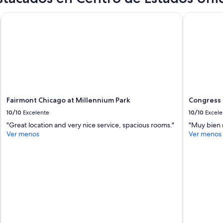
i
ó
iverwalk
Fairmont Chicago at Millennium Park
Congress P
n
d
e
t
o
d
a
s
,
l
Fairmont Chicago at Millennium Park
Congress 
a
10/10
Excelente
10/10
Excele
s
"Great location and very nice service, spacious rooms."
"Muy bien 
h
Ver menos
Ver menos
a
b
i
t
a
c
i
o
n
e