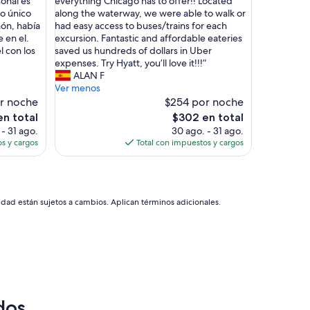
onal es
everything Chicago has to offer!! Located
Excepcional,
r
o único
along the waterway, we were able to walk or
(3,490
e
hón, había
had easy access to buses/trains for each
opiniones)
a
 en el.
excursion. Fantastic and affordable eateries
t
l con los
saved us hundreds of dollars in Uber
l
expenses. Try Hyatt, you’ll love it!!!”
o
ALAN F
c
Ver menos
a
r noche
$254 por noche
t
El
en total
$302 en total
i
precio
- 31 ago.
30 ago. - 31 ago.
o
actual
s y cargos
Total con impuestos y cargos
n
es
f
de
o
$302
r
c
idad están sujetos a cambios. Aplican términos adicionales.
o
n
n
e
c
t
i
n
dos