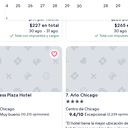
M
Jorge
Excelente,
24
25
26
27
28
29
28
29
30
u
Ver menos
(2,550
nal,
y
opiniones)
b
$191 por noche
$223 po
31
s)
u
El
El
$227 en total
$265 
e
precio
precio
30 ago. - 31 ago.
30 ago. 
n
actual
actual
Total con impuestos y cargos
Total con impuesto
h
es
es
o
de
de
ction Hotel
 Plaza Hotel
t
Arlo Chicago
$227
$265
e
l
!
”
ction Hotel
 Plaza Hotel
Arlo Chicago
ess Plaza Hotel
7. Arlo Chicago
d
Propiedad
de
 Chicago
Centro de Chicago
4.0
9.4
9.4/10
Muy bueno
Excepcional
(10,213 opiniones)
(2,239 opini
de
estrellas
“
“El hotel tiene la mejor ubicación de
10,
E