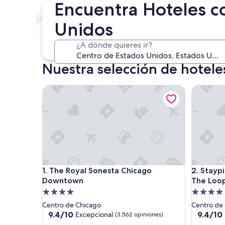
Hoy
Encuentra Hoteles c
6 ago. - 7 ago.
Unidos
Este fin de semana
P
7 ago. - 9 ago.
¿A dónde quieres ir?
Nuestra selección de hotele
The Royal Sonesta Chicago Downtown
Staypinea
The Royal Sonesta Chicago Downtown
Staypinea
1. The Royal Sonesta Chicago
2. Staypi
Downtown
The Loo
Propiedad
Propieda
de
de
Centro de Chicago
Centro de
4.0
4.0
9.4
9.4
9.4/10
9.4/10
Excepcional
(3,562 opiniones)
de
de
estrellas
estrellas