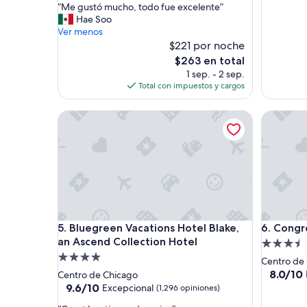
“
“Me gustó mucho, todo fue excelente”
10,
10,
M
Hae Soo
Excepcional,
Excepcio
e
Ver menos
(3,562
(1,165
g
$221 por noche
opiniones)
opinione
u
El
$263 en total
s
precio
1 sep. - 2 sep.
t
actual
Total con impuestos y cargos
ó
es
m
de
Bluegreen Vacations Hotel Blake, an Ascend Colle
Congress
u
$263
c
h
o
,
t
o
d
o
Bluegreen Vacations Hotel Blake, an Ascend Colle
Congress
5. Bluegreen Vacations Hotel Blake,
6. Congr
f
u
an Ascend Collection Hotel
Propieda
e
Propiedad
de
Centro de
e
de
3.5
8.0
8.0/10
Centro de Chicago
x
de
4.0
9.6
estrellas
9.6/10
Excepcional
(1,296 opiniones)
c
10,
de
estrellas
e