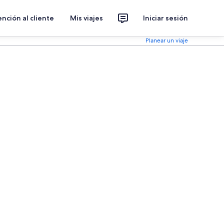
nción al cliente
Mis viajes
Iniciar sesión
Planear un viaje