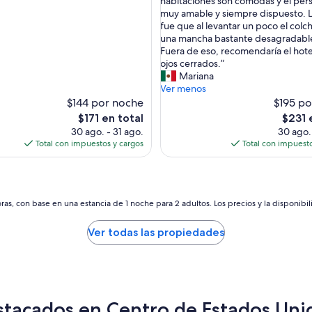
habitaciones son cómodas y el pers
Excepcional,
l
muy amable y siempre dispuesto. L
(2,239
h
fue que al levantar un poco el colc
opiniones)
o
una mancha bastante desagradable
s)
t
Fuera de eso, recomendaría el hote
e
ojos cerrados.”
l
Mariana
t
Ver menos
i
$144 por noche
$195 po
e
El
El
$171 en total
$231 
n
precio
precio
30 ago. - 31 ago.
30 ago. 
e
actual
actual
Total con impuestos y cargos
Total con impuesto
l
es
es
a
de
de
m
$171
$231
e
j
as, con base en una estancia de 1 noche para 2 adultos. Los precios y la disponibil
o
r
Ver todas las propiedades
u
b
i
c
a
c
stacados en Centro de Estados Uni