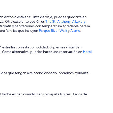
a
t
e
r
an Antonio está en tu lista de viaje, puedes quedarte en
w
ieza. Otra excelente opción es
The St. Anthony, A Luxury
a
ifi gratis y habitaciones con temperatura agradable para la
y
ara familias que incluyen
Parque River Walk
y
Álamo
.
,
w
e
w
estrellas con esta comodidad. Si piensas visitar San
e
p. Como alternativa, puedes hacer una reservación en
Hotel
r
e
a
b
 Unidos que tengan aire acondicionado, podemos ayudarte.
l
e
t
o
w
Unidos es pan comido. Tan solo ajusta tus resultados de
a
l
k
o