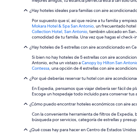
mejores amigos, tu estancia perfecta está a tan solo uno
¿Hay hoteles ideales para familias con aire acondiciona
Por supuesto que sí, así que reúne a tu familia y empie
Mokara Hotel & Spa San Antonio
, un frecuentado hotel 
Collection Hotel, San Antonio
, también ubicado en San A
comodidad de tu familia. Una vez que hagas el check-in 
¿Hay hoteles de 5 estrellas con aire acondicionado en C
Si bien no hay hoteles de 5 estrellas con aire acondici
Antonio, echa un vistazo a
Canopy by Hilton San Antoni
Contessa
, una opción de 4 estrellas con aire acondici
¿Por qué deberías reservar tu hotel con aire acondicio
En Expedia, pensamos que viajar debería ser fácil de 
Escoge un hospedaje todo incluido para conservar tus a
¿Cómo puedo encontrar hoteles económicos con aire ac
Con la conveniente herramienta de filtros de Expedia, 
búsqueda por servicios, categoría de estrellas y presupu
¿Qué cosas hay para hacer en Centro de Estados Unidos 