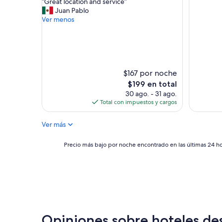
“
“Great location and service”
Muy
10,
l
G
Juan Pablo
bueno,
Excepcional,
e
r
Ver menos
(10,213
(1,296
n
e
opinione
opiniones)
t
a
e
t
”
l
o
c
$167 por noche
a
El
$199 en total
t
precio
30 ago. - 31 ago.
i
actual
Total con impuestos y cargos
o
es
n
de
Ver más
a
$199
n
d
Precio
Precio más bajo por noche encontrado en las últimas 24 hor
s
más
e
bajo
r
por
v
noche
i
encontrado
c
en
e
las
”
últimas
Opiniones sobre hoteles de