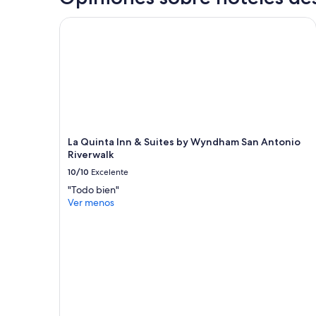
24
horas,
La Quinta Inn & Suites by Wyndham San Antonio R
con
base
en
una
estancia
de
1
noche
para
La Quinta Inn & Suites by Wyndham San Antonio
2
Riverwalk
adultos.
Los
10/10
Excelente
precios
"Todo bien"
y
Ver menos
la
disponibilidad
están
sujetos
a
cambios.
Aplican
términos
adicionales.