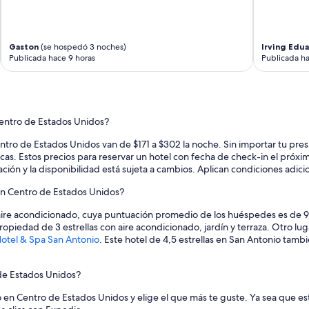
s
s
o
n
Gaston
(se hospedó 3 noches)
Irving Edu
c
Publicada hace 9 horas
Publicada ha
ó
m
o
d
a
Centro de Estados Unidos?
s
y
entro de Estados Unidos van de $171 a $302 la noche. Sin importar tu p
e
 Estos precios para reservar un hotel con fecha de check-in el próximo
l
ación y la disponibilidad está sujeta a cambios. Aplican condiciones adici
p
e
 en Centro de Estados Unidos?
r
s
aire acondicionado, cuya puntuación promedio de los huéspedes es de 9
o
ropiedad de 3 estrellas con aire acondicionado, jardín y terraza. Otro
n
otel & Spa San Antonio
. Este hotel de 4,5 estrellas en San Antonio tam
a
l
de Estados Unidos?
e
s
en Centro de Estados Unidos y elige el que más te guste. Ya sea que est
m