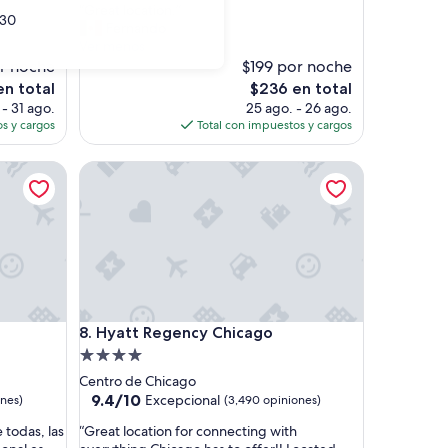
“
“Great location.”
10,
30
G
Fernando
Excepcional,
r
Ver menos
(2,314
e
r noche
$199 por noche
opiniones)
a
El
en total
$236 en total
t
precio
- 31 ago.
25 ago. - 26 ago.
l
actual
s y cargos
Total con impuestos y cargos
o
es
c
de
Hyatt Regency Chicago
a
$236
t
i
o
n
.
”
Hyatt Regency Chicago
8. Hyatt Regency Chicago
Propiedad
de
Centro de Chicago
4.0
9.4
9.4/10
Excepcional
ones)
(3,490 opiniones)
de
estrellas
“
 todas, las
“Great location for connecting with
10,
G