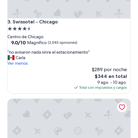
c
t
t
e
i
,
n
p
Swissotel - Chicago
3. Swissotel - Chicago
g
e
Propiedad
w
r
de
i
s
Centro de Chicago
t
o
4.5
9.0
9.0/10
Magnífico
(3,543 opiniones)
h
n
de
estrellas
“
e
“no avisaron nada sinre el estacionamiento”
a
10,
n
v
Carla
l
Magnífico,
o
e
Ver menos
n
(3,543
a
r
o
$289 por noche
opiniones)
v
y
t
El
$344 en total
i
t
a
precio
9 ago. - 10 ago.
s
h
n
actual
Total con impuestos y cargos
a
i
a
es
r
n
m
de
Silversmith Hotel Chicago Downtown
o
g
a
$344
n
C
b
n
h
l
a
i
e
d
c
,
a
a
f
s
g
u