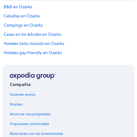
/
B&B en Ozarks
t
r
Cabañas en Ozarks
a
Campings en Ozarks
i
n
Casas en los árboles en Ozarks
s
f
Hoteles todo incluido en Ozarks
o
Hoteles gay friendly en Ozarks
r
e
Hoteles en Ozarks
a
c
Hoteles cerca de Río de Mississippi
h
Hoteles 2 estrellas en Sureste de Iowa
e
Compañía
x
Hoteles 4 estrellas en Sureste de Iowa
c
Quiénes somos
u
B&B en Sureste de Iowa
r
Empleo
Cabañas en Sureste de Iowa
s
Anunciar una propiedad
i
Casas de campo en Sureste de Iowa
o
Propuestas comerciales
n
Hoteles con concierge en Sureste de Iowa
.
Relaciones con los inversionistas
Hoteles de lujo en Sureste de Iowa
F