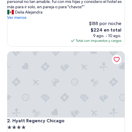
e
personal no tan amable, fui con mis hijas y considero el hotel es
Excepcional,
l
más para ir solo, en pareja o para "chavos"”
(4,508
h
Delia Alejandra
opiniones)
o
Ver menos
t
$188 por noche
e
El
$224 en total
l
precio
9 ago. - 10 ago.
m
actual
Total con impuestos y cargos
u
es
y
de
Hyatt Regency Chicago
l
$224
i
n
d
o
,
h
a
b
i
t
a
c
Hyatt Regency Chicago
2. Hyatt Regency Chicago
i
Propiedad
ó