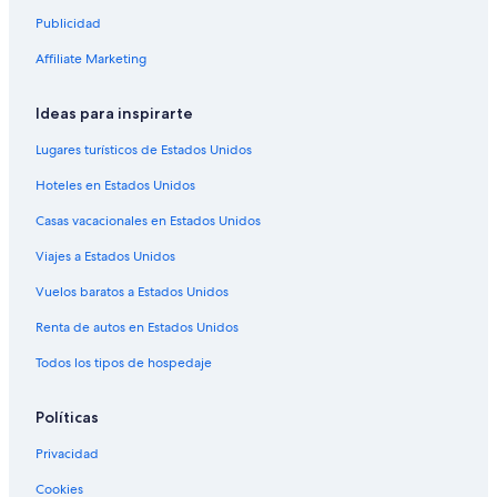
a
Publicidad
Hoteles de negocios en Sureste de Iowa
n
t
Hoteles históricos en Sureste de Iowa
Affiliate Marketing
a
Hoteles románticos en Sureste de Iowa
s
Ideas para inspirarte
t
Hoteles baratos en Sureste de Iowa
i
Lugares turísticos de Estados Unidos
c
Hoteles con aire acondicionado en Sureste de Iowa
a
Hoteles en Estados Unidos
Hoteles con hidromasaje en Sureste de Iowa
n
d
Casas vacacionales en Estados Unidos
Hoteles con vista en Sureste de Iowa
a
Viajes a Estados Unidos
f
Hoteles de senderismo en Sureste de Iowa
f
Hoteles de Independent en Sureste de Iowa
Vuelos baratos a Estados Unidos
o
r
Hoteles en Sureste de Iowa
Renta de autos en Estados Unidos
d
a
Todos los tipos de hospedaje
b
l
Políticas
e
e
Privacidad
a
t
Cookies