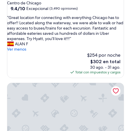
de
n
Centro de Chicago
t
4.0
9.4
9.4/10
Excepcional
(3,490 opiniones)
a
de
estrellas
“
m
“Great location for connecting with everything Chicago has to
10,
G
b
offer!! Located along the waterway, we were able to walk or had
Excepcional,
r
i
easy access to buses/trains for each excursion. Fantastic and
(3,490
e
e
affordable eateries saved us hundreds of dollars in Uber
opiniones)
a
n
expenses. Try Hyatt, you’ll love it!!!”
t
,
ALAN F
l
u
Ver menos
o
b
$254 por noche
c
i
El
$302 en total
a
c
precio
30 ago. - 31 ago.
t
a
actual
Total con impuestos y cargos
i
c
es
o
i
de
Swissotel - Chicago
n
ó
$302
f
n
o
e
r
x
c
c
o
e
n
l
n
e
e
n