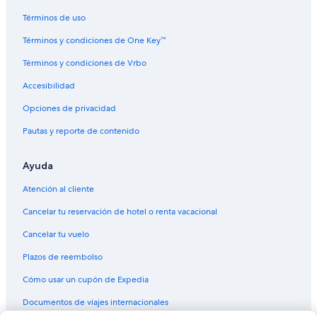
e
r
Términos de uso
i
e
Términos y condiciones de One Key™
s
Términos y condiciones de Vrbo
s
a
Accesibilidad
v
e
Opciones de privacidad
d
u
Pautas y reporte de contenido
s
h
Ayuda
u
n
Atención al cliente
d
r
Cancelar tu reservación de hotel o renta vacacional
e
d
Cancelar tu vuelo
s
o
Plazos de reembolso
f
Cómo usar un cupón de Expedia
d
o
Documentos de viajes internacionales
l