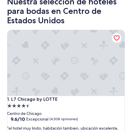
Nuestra selección de hoteles
para bodas en Centro de
Estados Unidos
L7 Chicago by LOTTE
L7 Chicago by LOTTE
1. L7 Chicago by LOTTE
Propiedad
de
Centro de Chicago
4.5
9.6
9.6/10
Excepcional
(4,508 opiniones)
de
estrellas
“
“el hotel muy lindo, habitación tambien, ubicación excelente,
10,