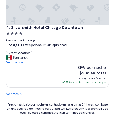
i
o
i
n
h
c
r
a
o
e
s
n
e
t
m
l
o
i
Silversmith Hotel Chicago Downtown
4. Silversmith Hotel Chicago Downtown
e
o
s
Propiedad
s
f
h
de
t
f
i
Centro de Chicago
a
e
j
4.0
9.4
9.4/10
Excepcional
(2,314 opiniones)
c
r
a
de
estrellas
“
i
“Great location.”
!
s
10,
G
o
Fernando
!
y
Excepcional,
r
n
Ver menos
L
c
(2,314
e
a
o
$199 por noche
o
opiniones)
a
m
c
n
El
$236 en total
t
i
a
s
precio
25 ago. - 26 ago.
l
e
t
i
actual
Total con impuestos y cargos
o
n
e
d
es
c
t
d
e
de
Ver más
a
o
a
r
$236
t
”
l
o
i
o
e
Precio
Precio más bajo por noche encontrado en las últimas 24 horas, con base
o
n
l
en una estancia de 1 noche para 2 adultos. Los precios y la disponibilidad
más
n
están sujetos a cambios. Aplican términos adicionales.
g
h
bajo