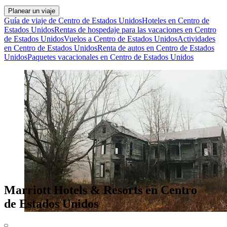
Planear un viaje
Guía de viaje de Centro de Estados Unidos
Hoteles en Centro de
Estados Unidos
Rentas de hospedaje para las vacaciones en Centro
de Estados Unidos
Vuelos a Centro de Estados Unidos
Actividades
en Centro de Estados Unidos
Renta de autos en Centro de Estados
Unidos
Paquetes vacacionales en Centro de Estados Unidos
Marriott Hotels & Resorts en Centro
de Estados Unidos