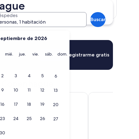
hague
Mostrar mapa
éspedes
Buscar
ersonas, 1 habitación
septiembre de 2026
martes
miércoles
jueves
viernes
sábado
domingo
mié.
jue.
vie.
sáb.
dom.
Iniciar sesión
Registrarme gratis
2
3
4
5
6
de Copenhague
9
10
11
12
13
1 Hotel Copenhagen
16
17
18
19
20
23
24
25
26
27
30