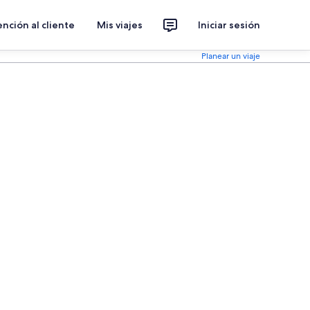
nción al cliente
Mis viajes
Iniciar sesión
Planear un viaje