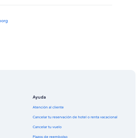
nborg
e
n Copenhague
ague
Ayuda
e
Atención al cliente
ague
Cancelar tu reservación de hotel o renta vacacional
Cancelar tu vuelo
Plazos de reembolso