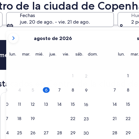
14 ago. - 16 ago.
tro de la ciudad de Copen
Fechas
Hu
jue. 20 de ago. - vie. 21 de ago.
2 p
tus
agosto de 2026
meses
actuales
son
lunes
martes
miércoles
jueves
viernes
sábado
domingo
lunes
romedio 15% en miles de hoteles
lun.
mar.
mié.
jue.
vie.
sáb.
dom.
lun.
mar.
August
2026
y
1
1
2
September
stacados en Centro de la ciudad 
2026.
3
4
5
6
7
8
7
8
9
Go Hotel Østerport
The Square
10
11
12
13
14
15
14
15
16
17
18
19
20
21
22
21
22
23
24
25
26
27
28
29
28
29
30