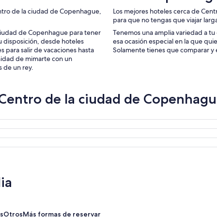
ntro de la ciudad de Copenhague,
Los mejores hoteles cerca de Cen
para que no tengas que viajar larga
 ciudad de Copenhague para tener
Tenemos una amplia variedad a tu 
tu disposición, desde hoteles
esa ocasión especial en la que quie
s para salir de vacaciones hasta
Solamente tienes que comparar y el
unidad de mimarte con un
s de un rey.
 Centro de la ciudad de Copenhag
ia
s
Otros
Más formas de reservar