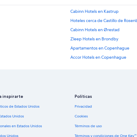
Cabinn Hotels en Kastrup
Hoteles cerca de Castillo de Rose
Cabinn Hotels en Ørestad
Zleep Hotels en Brondby
Apartamentos en Copenhague
Accor Hotels en Copenhague
Hoteles con casino en Copenhagu
Hoteles baratos en Copenhague
Hoteles con aire acondicionado e
Hoteles con guardería en Copenh
a inspirarte
Políticas
Hoteles para bodas en Copenhagu
sticos de Estados Unidos
Privacidad
Hoteles de Motel One en Copenh
Estados Unidos
Cookies
Hoteles de A&O Hostels en Husum
ionales en Estados Unidos
Términos de uso
Zleep Hotels en Herlev
ados Unidos
Términos y condiciones de One Key™