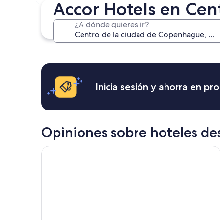
7 ago. - 9 ago.
Accor Hotels en Cen
¿A dónde quieres ir?
Inicia sesión y ahorra en p
Opiniones sobre hoteles de
Wakeup Copenhagen Bernstorffsgade