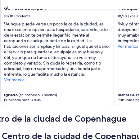
31
Go Hotel Østerport
The Squa
10/10
Excelente
10/10
Excele
"Aunque puede verse un poco lejos de la ciudad, es
"Muy céntri
una excelente opción para hospedarse, saliendo justo
desayuno mu
de la estación te permite llegar fácilmente al
muy amable
aeropuerto o cualquier parte de la ciudad. Las
huéspedes,
habitaciones son amplias y limpias, al igual que el baño;
Ver menos
el servicio para guardar el equipaje es muy bueno y
útil, y aunque no tome el desayuno, se veía muy
completo y variado. Sin duda lo repetiría, como tip
adicional, hay un supermercado y una tienda justo
enfrente, lo que facilita mucho la estancia."
Ver menos
Ignacio
(se hospedó 3 noches)
Blanca Gua
Publicada hace 3 días
Publicada ha
tro de la ciudad de Copenhague
en Centro de la ciudad de Copenhag