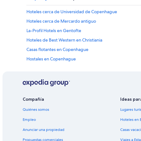
Hoteles cerca de Universidad de Copenhague
Hoteles cerca de Mercardo antiguo
La-Profil Hotels en Gentofte
Hoteles de Best Western en Christiania
Casas flotantes en Copenhague
Hostales en Copenhague
Cabinn Hotels en Copenhague
Hoteles todo incluido en Copenhague
Hoteles boutique en Copenhague
Hoteles con desayuno incluido en Copenhague
Compañía
Ideas par
Hoteles con traslado del/al aeropuerto en Copenhague
Quiénes somos
Lugares turí
Hoteles para fumadores en Copenhague
Empleo
Hoteles en 
Hoteles en Copenhague
Anunciar una propiedad
Casas vacac
Hoteles cerca de Ópera de Copenhague
Propuestas comerciales
Viajes a Est