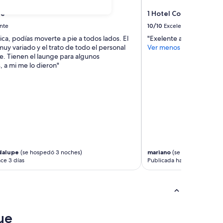
re
1 Hotel Copenhagen
nte
10/10
Excelente
ca, podías moverte a pie a todos lados. El
"Exelente atención de ca
y variado y el trato de todo el personal
Ver menos
. Tienen el launge para algunos
 a mi me lo dieron"
dalupe
(se hospedó 3 noches)
mariano
(se hospedó 3 noc
ce 3 días
Publicada hace 9 días
ue