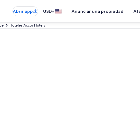
•
Abrir app
USD
Anunciar una propiedad
Ate
ue
Hoteles Accor Hotels