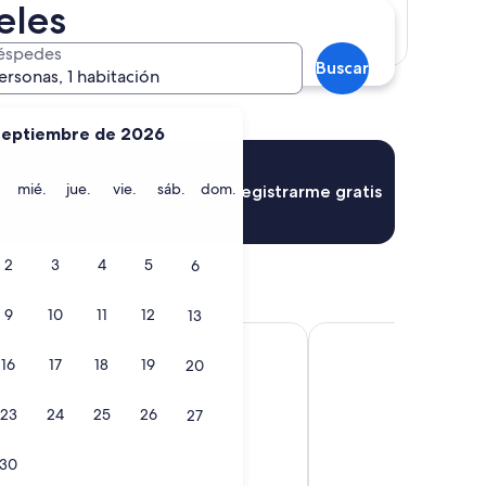
eles
Mostrar mapa
éspedes
Buscar
ersonas, 1 habitación
septiembre de 2026
martes
miércoles
jueves
viernes
sábado
domingo
mié.
jue.
vie.
sáb.
dom.
Iniciar sesión
Registrarme gratis
2
3
4
5
6
9
10
11
12
13
 Hotel
STILE Downtown Los A
16
17
18
19
20
23
24
25
26
27
30