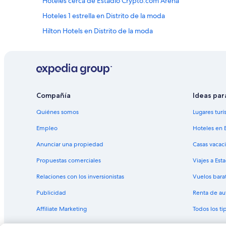
Hoteles cerca de Estadio Crypto.com Arena
Hoteles 1 estrella en Distrito de la moda
Hilton Hotels en Distrito de la moda
Hoteles en Distrito de la moda
Hoteles cerca de Estación de metro Pershing Square
Hoteles en Toy District
Hoteles cerca de Universal Studios Hollywood
Compañía
Ideas par
Hoteles de Vagabond Inn en Little Tokyo
Quiénes somos
Lugares turí
Hoteles cerca de James Irvine Garden
Empleo
Hoteles en 
Sonesta Hotel en Skid Row
Anunciar una propiedad
Casas vacac
Cabañas en Los Ángeles
Propuestas comerciales
Viajes a Est
Apartamentos en Los Ángeles
Relaciones con los inversionistas
Vuelos bara
Hoteles de Aimbridge Hospitality en Los Ángeles
Publicidad
Renta de au
Hoteles de Best Western en Los Ángeles
Affiliate Marketing
Todos los t
Delta Hotels en Los Ángeles