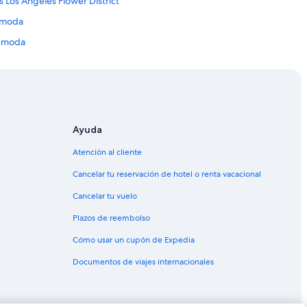
 Los Angeles Flower District
a moda
la moda
tro Pershing Square
 Building
 District
eater Building
Ayuda
town
Atención al cliente
Cancelar tu reservación de hotel o renta vacacional
Cancelar tu vuelo
s
Plazos de reembolso
Cómo usar un cupón de Expedia
 Ángeles
Documentos de viajes internacionales