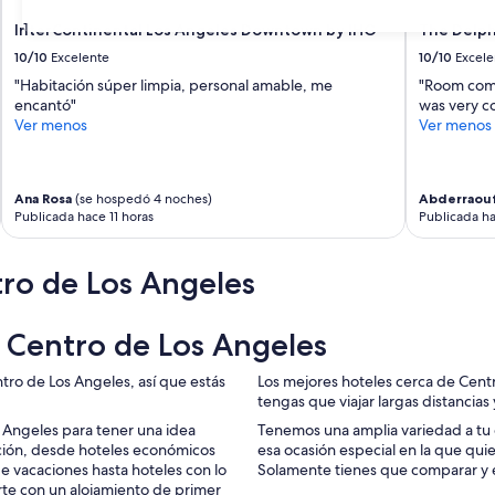
31
InterContinental Los Angeles Downtown by IHG
The Delph
10/10
Excelente
10/10
Excele
"Habitación súper limpia, personal amable, me
"Room comf
encantó"
was very c
Ver menos
Ver menos
Ana Rosa
(se hospedó 4 noches)
Abderraou
Publicada hace 11 horas
Publicada ha
ro de Los Angeles
n Centro de Los Angeles
tro de Los Angeles, así que estás
Los mejores hoteles cerca de Cent
tengas que viajar largas distancias 
 Angeles para tener una idea
Tenemos una amplia variedad a tu 
sición, desde hoteles económicos
esa ocasión especial en la que quie
 de vacaciones hasta hoteles con lo
Solamente tienes que comparar y el
rte con un alojamiento de primer