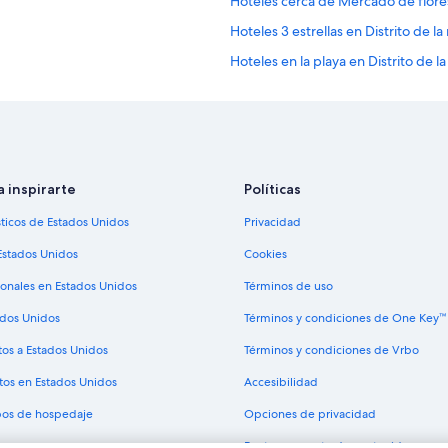
Hoteles cerca de Mercado de flores
Hoteles 3 estrellas en Distrito de l
Hoteles en la playa en Distrito de 
Casas de campo en Estación de me
Hoteles cerca de Eastern Columbia
Hoteles cerca de Broadway Theater
Hoteles cerca de United Artists Th
a inspirarte
Políticas
Hoteles de Best Western en China
sticos de Estados Unidos
Privacidad
Hoteles baratos en Skid Row
Estados Unidos
Cookies
Hoteles en Skid Row
ionales en Estados Unidos
Términos de uso
Casas de huéspedes en Los Ángele
ados Unidos
Términos y condiciones de One Key™
Hostales en Los Ángeles
tos a Estados Unidos
Términos y condiciones de Vrbo
Hoteles de Ayres Collection en Los
tos en Estados Unidos
Accesibilidad
Coast Hotels en Los Ángeles
ipos de hospedaje
Opciones de privacidad
Destination Hotels en Los Ángeles
Pautas y reporte de contenido