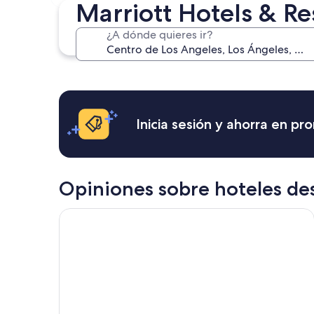
14 ago. - 16 ago.
Marriott Hotels & Re
¿A dónde quieres ir?
Inicia sesión y ahorra en p
Opiniones sobre hoteles de
E-Central Downtown Los Angeles Hotel