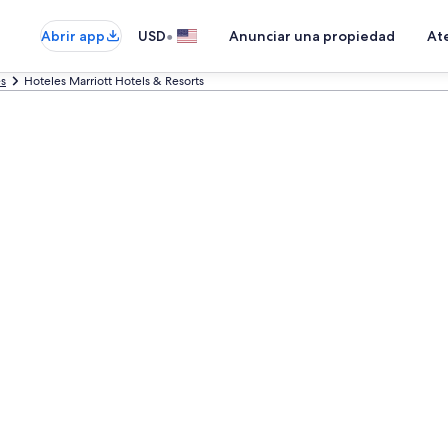
•
Abrir app
USD
Anunciar una propiedad
Ate
es
Hoteles Marriott Hotels & Resorts