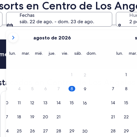
21 ago. - 23 ago.
sorts en Centro de Los Ang
Fechas
Hu
sáb. 22 de ago. - dom. 23 de ago.
2 p
tus
agosto de 2026
meses
actuales
son
lunes
martes
miércoles
jueves
viernes
sábado
domingo
lunes
romedio 15% en miles de hoteles
lun.
mar.
mié.
jue.
vie.
sáb.
dom.
lun.
mar.
August
2026
y
1
1
2
September
stacados en Centro de Los Angeles
2026.
3
4
5
6
7
8
7
8
9
InterContinental Los Angeles Downtown by IHG
The Delphi
10
11
12
13
14
15
14
15
16
17
18
19
20
21
22
21
22
23
24
25
26
27
28
29
28
29
30