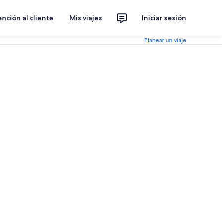
nción al cliente
Mis viajes
Iniciar sesión
Planear un viaje