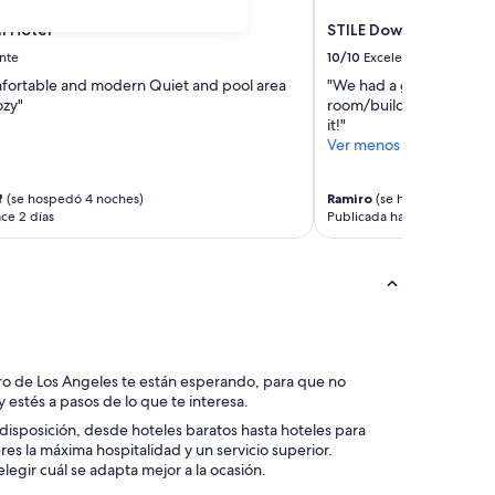
i Hotel
STILE Downtown Los 
nte
10/10
Excelente
ortable and modern Quiet and pool area
"We had a great stay, 
ozy"
room/building is in top
it!"
Ver menos
f
(se hospedó 4 noches)
Ramiro
(se hospedó 3 noch
ce 2 días
Publicada hace 3 días
ro de Los Angeles te están esperando, para que no
y estés a pasos de lo que te interesa.
disposición, desde hoteles baratos hasta hoteles para
res la máxima hospitalidad y un servicio superior.
egir cuál se adapta mejor a la ocasión.