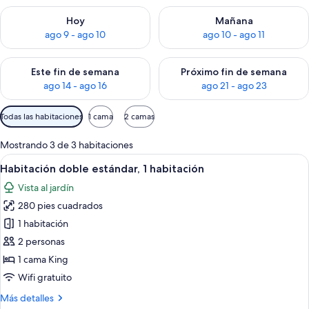
Consulta la disponibilidad para hoy ago 9 - ago 10
Consulta la disponibilidad par
Hoy
Mañana
ago 9 - ago 10
ago 10 - ago 11
Consulta la disponibilidad para este fin de semana ago 14 - ag
Consulta la disponibilidad pa
Este fin de semana
Próximo fin de semana
ago 14 - ago 16
ago 21 - ago 23
Filtros
Todas las habitaciones
1 cama
2 camas
disponibles
para
Mostrando 3 de 3 habitaciones
las
Abrir
Un dormitorio con una cama grande, un
9
Habitación doble estándar, 1 habitación
habitaciones
todas
Vista al jardín
las
280 pies cuadrados
fotos
de
1 habitación
Habitación
2 personas
doble
1 cama King
estándar,
Wifi gratuito
1
Más
Más detalles
habitación