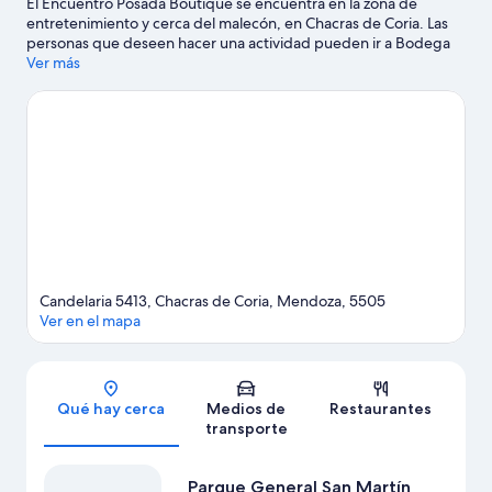
El Encuentro Posada Boutique se encuentra en la zona de
entretenimiento y cerca del malecón, en Chacras de Coria. Las
personas que deseen hacer una actividad pueden ir a Bodega
de vino Norton y Bodegas de vino Chandon, mientras que
Ver más
quienes quieran apreciar la belleza natural del área pueden
visitar La Plaza del Pueblo de Chacras de Coria y Parque General
San Martín. También puedes darte una vuelta por Centro
comercial Palmares y Viñedo Belasco de Baquedano. Disfruta de
las montañas con lugares para hacer ski alpino y lugares para
hacer snowboard, y aprovecha para practicar actividades como
paseos en trineo y paseos con raquetas de nieve.
Visita nuestra
guía de Chacras de Coria
Candelaria 5413, Chacras de Coria, Mendoza, 5505
Ver en el mapa
Sección del mapa
Qué hay cerca
Medios de
Restaurantes
transporte
Parque General San Martín