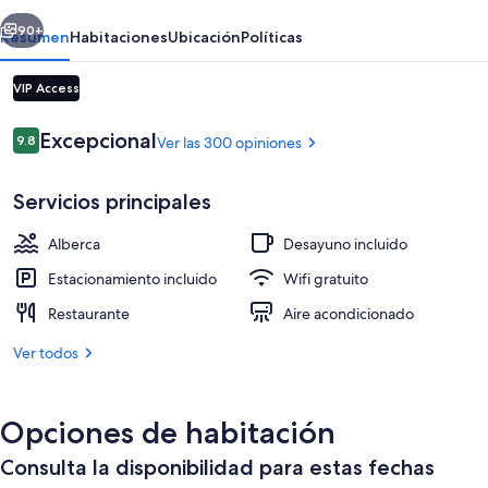
Boutique
erior
Siguiente
90+
Resumen
Habitaciones
Ubicación
Políticas
VIP Access
Opiniones
Excepcional
9.8
Ver las 300 opiniones
9.8 de 10,
Servicios principales
Alberca
Desayuno incluido
Libros
Estacionamiento incluido
Wifi gratuito
Restaurante
Aire acondicionado
Ver todos
Opciones de habitación
Consulta la disponibilidad para estas fechas