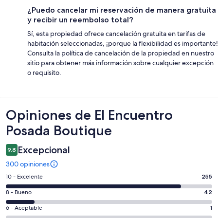
¿Puedo cancelar mi reservación de manera gratuita
y recibir un reembolso total?
Sí, esta propiedad ofrece cancelación gratuita en tarifas de
habitación seleccionadas, ¡porque la flexibilidad es importante!
Consulta la política de cancelación de la propiedad en nuestro
sitio para obtener más información sobre cualquier excepción
o requisito.
Opiniones
Opiniones de El Encuentro
Posada Boutique
Excepcional
9.8
300 opiniones
Puntuación
10 - Excelente
255
de
Puntuación
8 - Bueno
42
10,
de
es
Puntuación
6 - Aceptable
1
8,