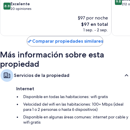
9.8
8.8
Coria
Excelente
Otros de los servicios que también encontrarás en las habitaciones son:
de
212 
8.8
de
20 opiniones
10,
Ropa de cama hipoalergénica, camas Tempur-Pedic y edredones
10,
Excepcio
$97 por noche
Excelente,
212
Baños con regaderas tipo lluvia y bidets
El
$97 en total
20
opinion
Armarios o clósets, focos LED y calefacción
precio
opiniones
1 sep. - 2 sep.
actual
es
Comparar propiedades similares
de
$97
Más información sobre esta
propiedad
Servicios de la propiedad
Internet
Disponible en todas las habitaciones: wifi gratis
Velocidad del wifi en las habitaciones: 100+ Mbps (ideal
para 1 o 2 personas o hasta 6 dispositivos)
Disponible en algunas áreas comunes: internet por cable y
wifi gratis