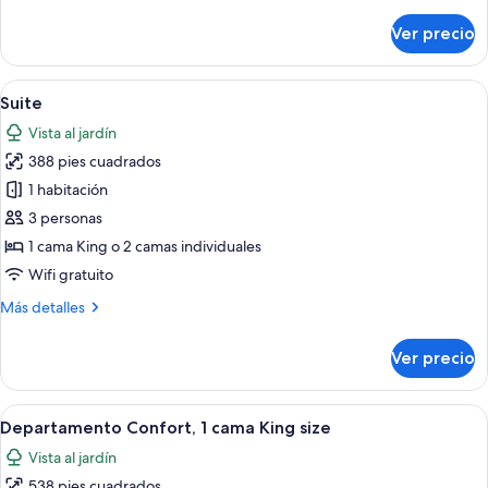
detalles
sobre
Ver precio
Habitación
doble
estándar,
Abrir
Una habitación rústica con paredes de 
13
1
Suite
todas
habitación
Vista al jardín
las
388 pies cuadrados
fotos
de
1 habitación
Suite
3 personas
1 cama King o 2 camas individuales
Wifi gratuito
Más
Más detalles
detalles
sobre
Ver precio
Suite
Abrir
Una habitación acogedora con pared de 
10
Departamento Confort, 1 cama King size
todas
Vista al jardín
las
538 pies cuadrados