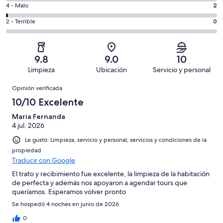
decir,
de
es
Puntuación
4 - Malo
2
Excelente.
6,
decir,
de
Basada
es
Puntuación
2 - Terrible
0
Bueno.
4,
en
decir,
de
Basada
es
255
Aceptable.
2,
en
decir,
de
Basada
es
42
Malo.
9.8
9.0
10
300
en
decir,
de
Basada
Limpieza
Ubicación
Servicio y personal
opiniones
1
Terrible.
300
en
Opiniones
de
Basada
opiniones
Opinión verificada
2
300
en
de
10/10 Excelente
opiniones
0
300
de
Maria Fernanda
opiniones
4 jul. 2026
300
opiniones
Le gustó: Limpieza, servicio y personal, servicios y condiciones de la
propiedad
Traducir con Google
El trato y recibimiento fue excelente, la limpieza de la habitación
de perfecta y además nos apoyaron a agendar tours que
queríamos. Esperamos volver pronto
Se hospedó 4 noches en junio de 2026
0