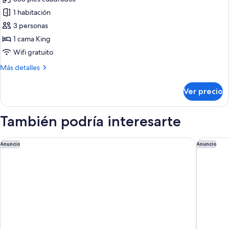
fotos
de
1 habitación
Departamento
3 personas
Confort,
1 cama King
1
Wifi gratuito
cama
Más
Más detalles
King
detalles
size
sobre
Ver precio
Departamento
Confort,
1
También podría interesarte
cama
King
size
La María Hotel Boutique
Chozos R
Anuncio
Anuncio