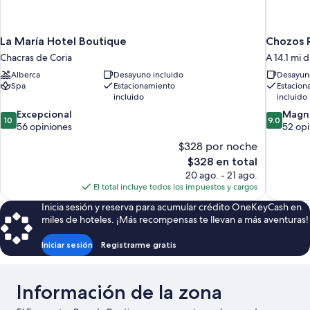
La María Hotel Boutique
Chozos 
Chacras de Coria
A 14.1 mi 
Alberca
Desayuno incluido
Desayuno
Spa
Estacionamiento
Estacion
incluido
incluido
10.0
9.0
Excepcional
Magní
10
9.0
de
de
56 opiniones
52 opi
10,
10,
$328 por noche
Excepcional,
Magnífico
El
$328 en total
56
52
precio
20 ago. - 21 ago.
opiniones
opiniones
actual
El total incluye todos los impuestos y cargos
es
Inicia sesión y reserva para acumular crédito OneKeyCash en
de
miles de hoteles. ¡Más recompensas te llevan a más aventuras!
$328
Iniciar sesión
Registrarme gratis
Información de la zona