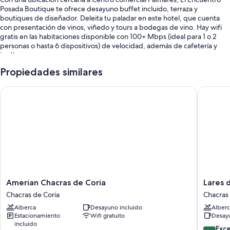
Posada Boutique te ofrece desayuno buffet incluido, terraza y
boutiques de diseñador. Deleita tu paladar en este hotel, que cuenta
con presentación de vinos, viñedo y tours a bodegas de vino. Hay wifi
gratis en las habitaciones disponible con 100+ Mbps (ideal para 1 o 2
personas o hasta 6 dispositivos) de velocidad, además de cafetería y
jardín.
También podrás disfrutar de otros servicios, como:
Propiedades similares
Alberca al aire libre por temporada con sombrillas y salvavidas en la
Amerian Chacras de Coria
Lares de
propiedad
Estacionamiento gratis
Renta de bicicletas, traslado al aeropuerto (con cargo) y check-in
exprés
Libros, sala de juntas y información sobre tours en bicicleta
Los huéspedes comparten muy buenas opiniones de aspectos
como la atención del personal
Amerian
Lares
Amerian Chacras de Coria
Lares 
Características de la habitación
Chacras
de
Chacras de Coria
Chacras 
de
Chacras
Todas las habitaciones cuentan con muebles diferentes, y incluyen
Alberca
Desayuno incluido
Alberc
Coria
Chacras
comodidades como ropa de cama de alta calidad y menú de almohadas,
Estacionamiento
Wifi gratuito
Desayu
Chacras
de
al igual que beneficios como wifi gratis y silla de escritorio.
incluido
de
Coria
9.8
Exc