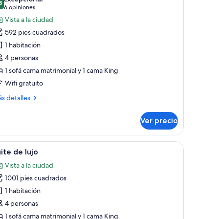
ze
s
8
9.8 de 10
(6
6 opiniones
otos
opiniones)
Vista a la ciudad
e
592 pies cuadrados
abitación,
1 habitación
4 personas
abitación
1 sofá cama matrimonial y 1 cama King
Wifi gratuito
ás
s detalles
talles
bre
Ver precio
bitación,
bitación
a de comedor, candelabro y cuadros enmarcados.
brir
Una sala de estar bien amoblada con sofá, sil
8
ite de lujo
odas
Vista a la ciudad
s
1001 pies cuadrados
otos
e
1 habitación
uite
4 personas
e
1 sofá cama matrimonial y 1 cama King