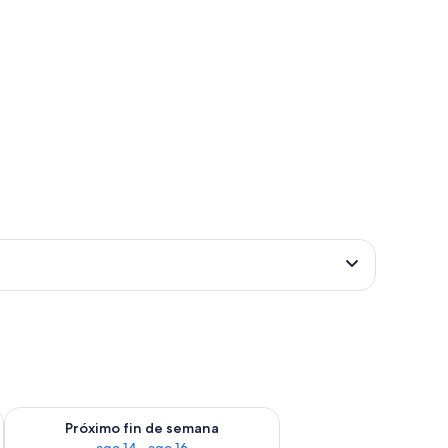
fin de semana ago 7 - ago 9
Consulta la disponibilidad para el próximo fin de semana ago 
Próximo fin de semana
ago 14 - ago 16