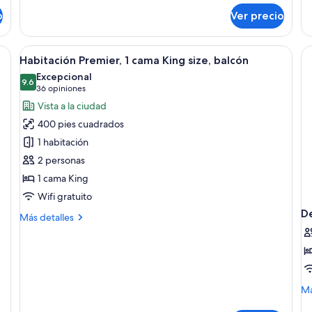
pr
sobre
o
Ver precio
Suite
Club,
1
y camas Tempur-Pedic
Abrir
Habitación de hotel con una cama gran
5
habitación
Habitación Premier, 1 cama King size, balcón
todas
Excepcional
las
9.6
9.6 de 10
(36
36 opiniones
fotos
opiniones)
Vista a la ciudad
de
400 pies cuadrados
Habitación
1 habitación
Premier,
2 personas
1
1 cama King
cama
King
Wifi gratuito
size,
D
Más
Más detalles
balcón
detalles
sobre
Habitación
Premier,
1
M
Má
cama
de
King