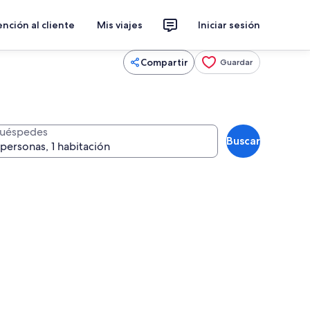
nción al cliente
Mis viajes
Iniciar sesión
Compartir
Guardar
uéspedes
Buscar