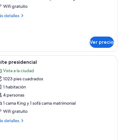
jo
Wifi gratuito
ás
s detalles
talles
bre
ite
Ver precio
o
e, un escritorio, una silla, un aparador y una ventana con cortinas.
brir
Un salón espacioso con sofá, sillones, una mes
15
ite presidencial
odas
Vista a la ciudad
s
1023 pies cuadrados
otos
e
1 habitación
uite
4 personas
residencial
1 cama King y 1 sofá cama matrimonial
Wifi gratuito
ás
s detalles
talles
bre
ite