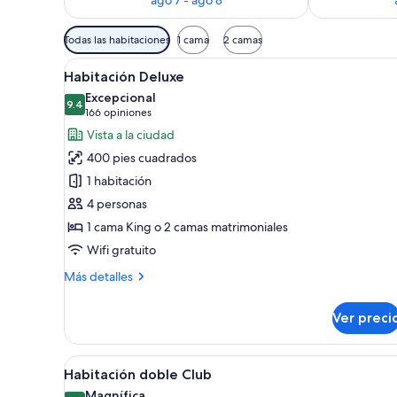
Filtros
Todas las habitaciones
1 cama
2 camas
disponibles
Abrir
Habitación de hotel con dos ca
para
8
Habitación Deluxe
todas
las
Excepcional
las
9.4
habitaciones
9.4 de 10
(166
166 opiniones
fotos
opiniones)
Vista a la ciudad
de
400 pies cuadrados
Habitación
1 habitación
Deluxe
4 personas
1 cama King o 2 camas matrimoniales
Wifi gratuito
Más
Más detalles
detalles
sobre
Ver preci
Habitación
Deluxe
Abrir
Habitación de hotel con cama,
9
Habitación doble Club
todas
Magnífica