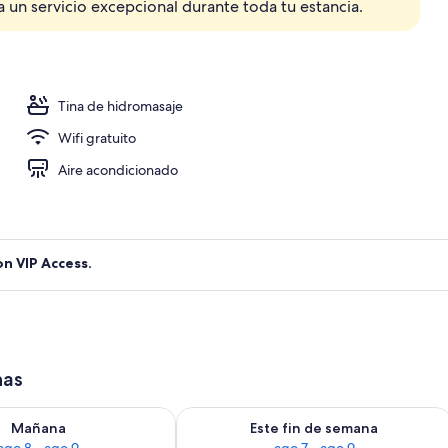
 un servicio excepcional durante toda tu estancia.
Tina de hidromasaje
Wifi gratuito
Aire acondicionado
on VIP Access.
has
isponibilidad para mañana ago 8 - ago 9
Consulta la disponibilidad para este 
Mañana
Este fin de semana
ago 8 - ago 9
ago 7 - ago 9