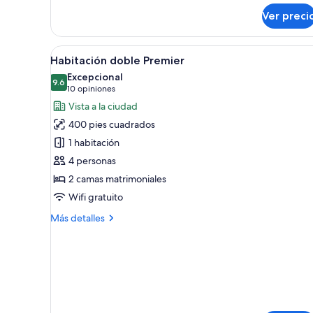
Club
Ver preci
(Luxury)
Abrir
Ropa de cama de alta calidad 
5
Habitación doble Premier
todas
Excepcional
las
9.6
9.6 de 10
(10
10 opiniones
fotos
opiniones)
Vista a la ciudad
de
400 pies cuadrados
Habitación
1 habitación
doble
4 personas
Premier
2 camas matrimoniales
Wifi gratuito
Más
Más detalles
detalles
sobre
Habitación
doble
Premier