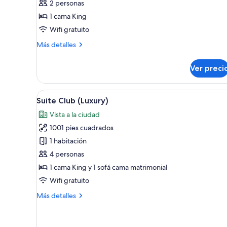
2 personas
(Premier)
1 cama King
Wifi gratuito
Más
Más detalles
detalles
sobre
Ver preci
Habitación
Club
(Premier)
Abrir
Un salón elegante con dos sofá
13
Suite Club (Luxury)
todas
Vista a la ciudad
las
1001 pies cuadrados
fotos
de
1 habitación
Suite
4 personas
Club
1 cama King y 1 sofá cama matrimonial
(Luxury)
Wifi gratuito
Más
Más detalles
detalles
sobre
Suite