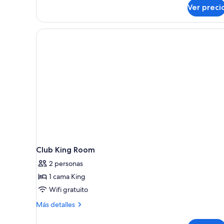
Ver preci
Club King Room
2 personas
1 cama King
Wifi gratuito
Más
Más detalles
detalles
sobre