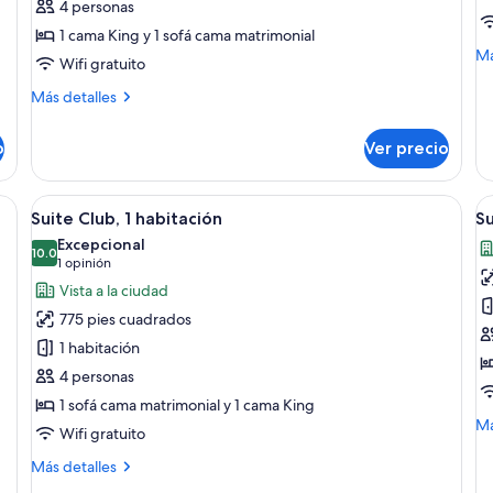
4 personas
habitación,
lu
1 cama King y 1 sofá cama matrimonial
en
M
Má
esquina
Wifi gratuito
de
so
Más
Más detalles
Su
detalles
de
sobre
o
Ver precio
luj
Habitación,
1
habitación,
s, una mesa de centro y una estantería.
Abrir
Habitación de hotel con una cama grand
A
9
en
Suite Club, 1 habitación
Su
todas
t
esquina
Excepcional
las
10.0
la
10.0 de 10
(1
1 opinión
fotos
f
opinión)
Vista a la ciudad
de
d
775 pies cuadrados
Suite
S
1 habitación
Club,
p
4 personas
1
1 sofá cama matrimonial y 1 cama King
habitación
M
Má
Wifi gratuito
de
so
Más
Más detalles
Su
detalles