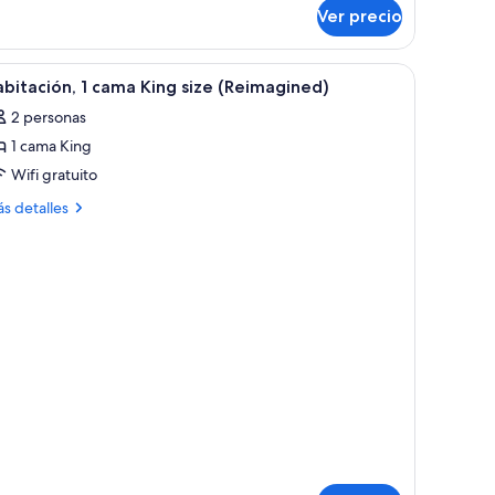
bre
Ver precio
luxe
oom
brir
Habitación, 1 cama King size (Reimagined) | 
7
bitación, 1 cama King size (Reimagined)
odas
2 personas
s
1 cama King
otos
e
Wifi gratuito
abitación,
ás
s detalles
talles
bre
ama
bitación,
ing
ize
ma
Reimagined)
ng
ze
eimagined)