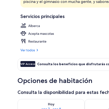
piscina y el gimnasio con mucha gente, y saborea
Lobby
Servicios principales
Alberca
Acepta mascotas
Restaurante
Ver todos
Consulta los beneficios que disfrutarás c
VIP Access
Opciones de habitación
Consulta la disponibilidad para estas fec
Consulta la disponibilidad para hoy ago 7 - ago 8
Consulta la d
Hoy
ago 7 - ago 8