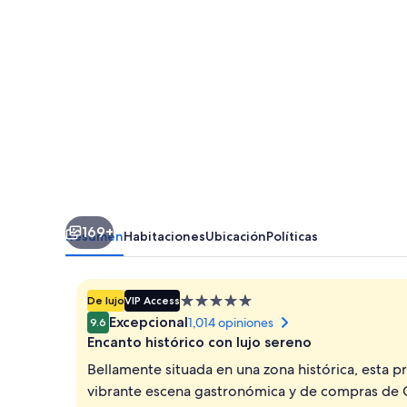
169+
Resumen
Habitaciones
Ubicación
Políticas
Propiedad
De lujo
VIP Access
de
Excepcional
1,014 opiniones
9.6
5.0
Encanto histórico con lujo sereno
estrellas
Bellamente situada en una zona histórica, esta p
vibrante escena gastronómica y de compras de Cha