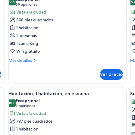
las
9.8
si
la
9.
9.8 de 10
(39
39 opiniones
fotos
f
opiniones)
Vista a la ciudad
de
d
398 pies cuadrados
Habitación
H
1 habitación
Premier,
1
2 personas
1
h
1 cama King
cama
King
Wifi gratuito
size
Más
M
Más detalles
Má
detalles
de
sobre
so
o
Ver precio
Habitación
Ha
Premier,
1
1
ha
a grande, una silla, una mesita, una lámpara, un espejo y vistas al exterior.
Abrir
Una habitación con sofá, sillón, mes
A
9
cama
Habitación, 1 habitación, en esquina
Su
todas
t
King
Excepcional
size
las
10.0
la
10.0 de 10
(2
2 opiniones
fotos
f
opiniones)
Vista a la ciudad
de
d
797 pies cuadrados
Habitación,
S
1 habitación
1
d