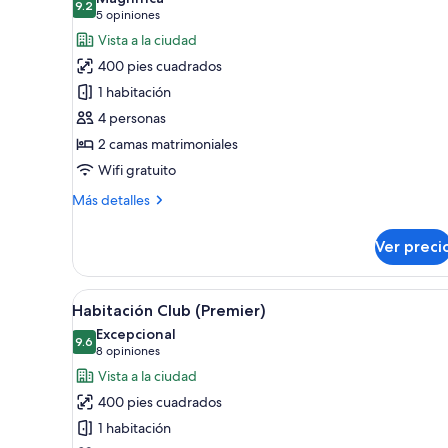
las
9.2
9.2 de 10
(5
5 opiniones
fotos
opiniones)
Vista a la ciudad
de
400 pies cuadrados
Habitación
1 habitación
doble
4 personas
Club
2 camas matrimoniales
Wifi gratuito
Más
Más detalles
detalles
sobre
Ver preci
Habitación
doble
Club
Abrir
Habitación de hotel con una cam
11
Habitación Club (Premier)
todas
Excepcional
las
9.6
9.6 de 10
(8
8 opiniones
fotos
opiniones)
Vista a la ciudad
de
400 pies cuadrados
Habitación
1 habitación
Club