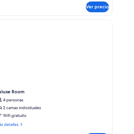
esidencial
Ver precio
de, una silla, una mesita, una lámpara y un ventanal con cortinas.
eluxe Room
4 personas
2 camas individuales
Wifi gratuito
ás
s detalles
talles