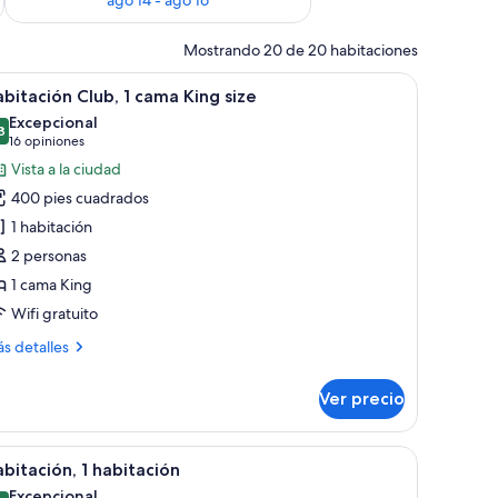
Mostrando 20 de 20 habitaciones
al grande, un sofá, una silla, una mesita y una cama.
brir
Habitación de hotel con una cama grande, una
10
bitación Club, 1 cama King size
odas
Excepcional
s
8
9.8 de 10
(16
16 opiniones
otos
opiniones)
Vista a la ciudad
e
400 pies cuadrados
abitación
1 habitación
lub,
2 personas
1 cama King
ama
ing
Wifi gratuito
ize
ás
s detalles
talles
bre
Ver precio
bitación
ub,
dos cuadros en la pared.
de, una araña, un rincón de descanso con dos sillones y un amplio ventanal 
brir
Una sala de estar elegantemente amoblada con
5
ma
bitación, 1 habitación
odas
ng
Excepcional