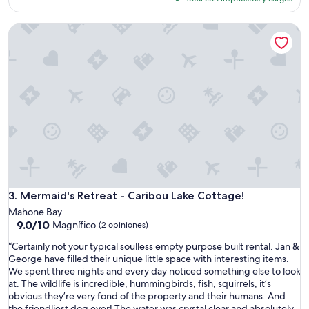
e
es
r
de
Mermaid's Retreat - Caribou Lake Cottage!
f
$264
e
c
t
.
V
e
r
y
r
e
l
a
x
Mermaid's Retreat - Caribou Lake Cottage!
3. Mermaid's Retreat - Caribou Lake Cottage!
e
Mahone Bay
d
9.0
9.0/10
Magnífico
(2 opiniones)
s
de
t
“
“Certainly not your typical soulless empty purpose built rental. Jan &
10,
a
C
George have filled their unique little space with interesting items.
Magnífico,
y
e
We spent three nights and every day noticed something else to look
(2
c
r
at. The wildlife is incredible, hummingbirds, fish, squirrels, it’s
opiniones)
l
t
obvious they’re very fond of the property and their humans. And
o
a
the friendliest dog ever! The water was crystal clear and absolutely