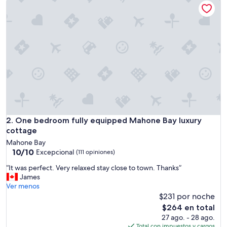
$341
One bedroom fully equipped Mahone Bay luxury cottage
2. One bedroom fully equipped Mahone Bay luxury
cottage
Mahone Bay
10.0
10/10
Excepcional
(111 opiniones)
de
“
“It was perfect. Very relaxed stay close to town. Thanks”
10,
I
James
Excepcional,
t
Ver menos
(111
w
$231 por noche
opiniones)
a
El
$264 en total
s
precio
27 ago. - 28 ago.
p
actual
Total con impuestos y cargos