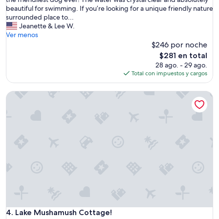
s
i
beautiful for swimming. If you’re looking for a unique friendly nature
e
n
surrounded place to...
t
l
Jeanette & Lee W.
o
y
Ver menos
t
n
$246 por noche
o
o
El
$281 en total
w
t
precio
28 ago. - 29 ago.
n
y
actual
Total con impuestos y cargos
.
o
es
T
u
de
h
Lake Mushamush Cottage!
r
$281
a
t
n
y
k
p
s
i
”
c
a
l
s
o
u
l
l
e
Lake Mushamush Cottage!
4. Lake Mushamush Cottage!
s