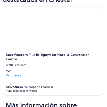
r
w
u
i
Best Western Plus Bridgewater Hotel & Convention Centre
n
n
i
d
q
a
u
n
e
d
l
r
i
e
t
l
t
a
l
x
e
.
Best Western Plus Bridgewater Hotel & Convention
s
”
Centre
p
10/10
Excelente
a
c
"Si"
e
Ver menos
w
i
t
ALEJANDRA
(se hospedó 1 noches)
Publicada hace 5 meses
h
i
n
Más información sobre
t