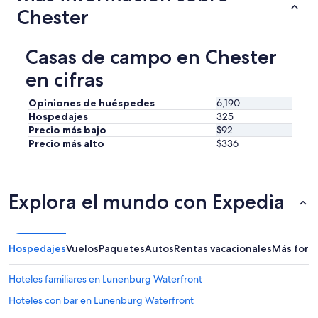
e
Chester
r
e
s
Casas de campo en Chester
t
i
en cifras
n
g
Opiniones de huéspedes
6,190
i
Hospedajes
325
t
Precio más bajo
$92
e
Precio más alto
$336
m
s
.
W
e
Explora el mundo con Expedia
s
p
e
n
Hospedajes
Vuelos
Paquetes
Autos
Rentas vacacionales
Más form
t
t
Hoteles familiares en Lunenburg Waterfront
h
r
Hoteles con bar en Lunenburg Waterfront
e