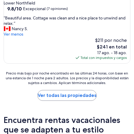
Lower Northfield
s
9.8
9.8/10
Excepcional
(7 opiniones)
e
de
m
“
“Beautiful area. Cottage was clean and a nice place to unwind and
10,
p
B
relax.”
Excepcional,
t
e
Nancy S.
(7
y
a
Ver menos
opiniones)
p
u
$211 por noche
u
t
El
$241 en total
r
i
precio
17 ago. - 18 ago.
p
f
actual
Total con impuestos y cargos
o
u
es
s
l
de
e
a
Precio
$241
Precio más bajo por noche encontrado en las últimas 24 horas, con base en
b
r
una estancia de 1 noche para 2 adultos. Los precios y la disponibilidad están
más
u
e
sujetos a cambios. Aplican términos adicionales.
bajo
i
a
por
l
.
noche
Ver todas las propiedades
t
C
encontrado
r
o
en
e
t
las
n
t
últimas
Encuentra rentas vacacionales
t
a
24
a
g
horas,
que se adapten a tu estilo
l
e
con