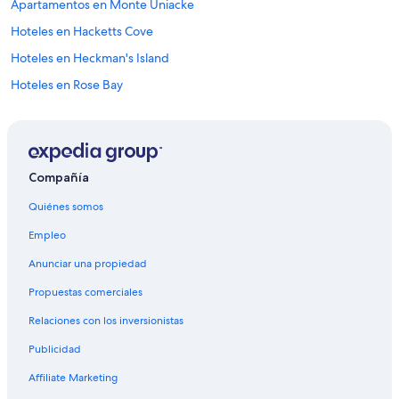
Apartamentos en Monte Uniacke
e
n
Hoteles en Hacketts Cove
i
g
Hoteles en Heckman's Island
h
Hoteles en Rose Bay
t
s
Apartamentos en Lunenburg
a
n
Hoteles baratos en Lunenburg
d
Hoteles con alberca en Lunenburg
e
Compañía
v
Hoteles en Lunenburg
e
Quiénes somos
r
Casas de campo en Blockhouse
y
Empleo
Hoteles en Sackville
d
a
Anunciar una propiedad
Apartamentos en Mill Village
y
Propuestas comerciales
n
Hoteles en la playa en Western Shore
o
Relaciones con los inversionistas
Hoteles en Western Shore
t
i
Publicidad
Hoteles en Black Point
c
e
Hoteles en West End
Affiliate Marketing
d