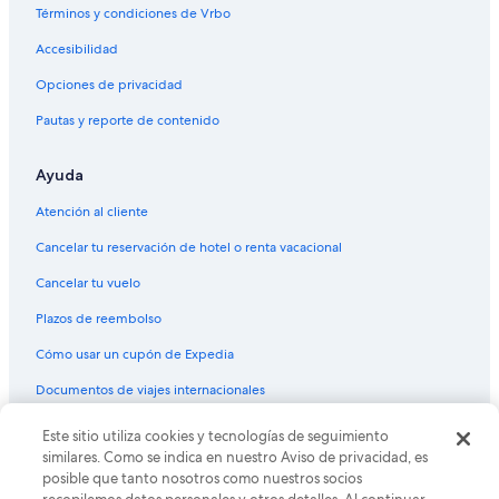
Cabañas en Valle de Annapolis
w
Términos y condiciones de Vrbo
i
Moteles en Valle de Annapolis
Accesibilidad
l
d
B&B en Peggy's Cove
Opciones de privacidad
l
Casas de campo en Peggy's Cove
i
Pautas y reporte de contenido
f
Resorts en Peggy's Cove
e
i
Ayuda
Hoteles en Blue Mountain
s
Hoteles en Cherry Hill
Atención al cliente
i
n
Casas de campo en Brooklyn
Cancelar tu reservación de hotel o renta vacacional
c
r
Apartamentos en Gold River
Cancelar tu vuelo
e
Hoteles en Gold River
d
Plazos de reembolso
i
Hoteles en Italy Cross
b
Cómo usar un cupón de Expedia
l
Cabañas en Liverpool
Documentos de viajes internacionales
e
Hoteles en Chester
,
h
Este sitio utiliza cookies y tecnologías de seguimiento
© 2026 Expedia, Inc., una empresa de Expedia Group. Todos los
Hoteles de ski en Windsor
u
derechos reservados. Expedia y el logo de Expedia son marcas
similares. Como se indica en nuestro Aviso de privacidad, es
registradas o marcas comerciales de Expedia, Inc. CST# 2029030-50.
m
B&B en Nueva Escocia
posible que tanto nosotros como nuestros socios
m