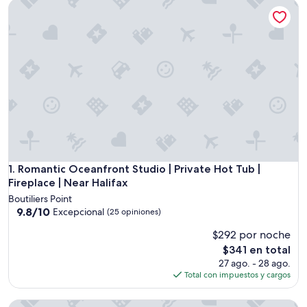
Romantic Oceanfront Studio | Private Hot Tub | Fireplace | N
Romantic Oceanfront Studio | Private Hot Tub | Fireplace | N
1. Romantic Oceanfront Studio | Private Hot Tub |
Fireplace | Near Halifax
Boutiliers Point
9.8
9.8/10
Excepcional
(25 opiniones)
de
$292 por noche
10,
Excepcional,
El
$341 en total
(25
precio
27 ago. - 28 ago.
opiniones)
actual
Total con impuestos y cargos
es
de
One bedroom fully equipped Mahone Bay luxury cottage