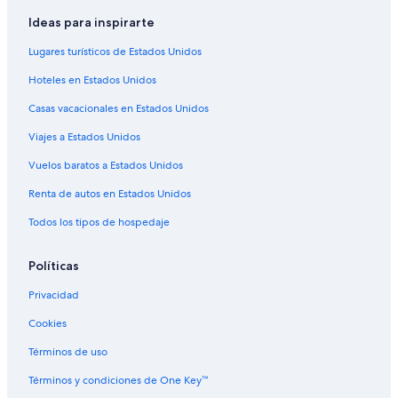
Hoteles en Mahone Bay
s
Ideas para inspirarte
o
Hoteles baratos en Bridgewater
m
Lugares turísticos de Estados Unidos
e
Hoteles en Bridgewater
t
Hoteles en Estados Unidos
Hoteles 3 estrellas en Condado de Lunenburg
h
i
Casas vacacionales en Estados Unidos
Hoteles 4 estrellas en Condado de Lunenburg
n
g
Viajes a Estados Unidos
Hoteles en Clayton Park
e
Apart-Hoteles en Halifax
Vuelos baratos a Estados Unidos
l
s
Cabañas en Halifax
Renta de autos en Estados Unidos
e
t
Casas de campo en Halifax
Todos los tipos de hospedaje
o
Apartamentos en Halifax
l
o
Políticas
Hoteles en Riverport
o
Privacidad
k
Hoteles en New Germany
a
Cookies
Moteles en Petit Riviere
t
.
Casas de campo en Cole Harbour
Términos de uso
T
h
Hoteles en Lewis Lake
Términos y condiciones de One Key™
e