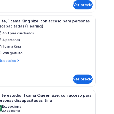
bre
sta
Ver precio
ite
tudio,
sita de noche con una lámpara.
, sofá, sillón, televisor y un cuadro en la pared.
brir
Una habitación de hotel con un escritorio, un
10
ma
iudad
ite, 1 cama King size, con acceso para personas
odas
ng
scapacitadas (Hearing)
e,
s
450 pies cuadrados
ta
otos
4 personas
e
1 cama King
ite,
udad
Wifi gratuito
ama
ás
s detalles
ing
talles
bre
ze,
ite,
on
Ver precio
cceso
ma
ara
ng
ventanal.
orio, televisor, silla y sofá.
brir
Habitación de hotel con sofá, mesita de noche
e,
ersonas
10
ite estudio, 1 cama Queen size, con acceso para
n
odas
iscapacitadas
rsonas discapacitadas, tina
ceso
s
Hearing)
ra
Excepcional
6
otos
9.6 de 10
rsonas
(20
20 opiniones