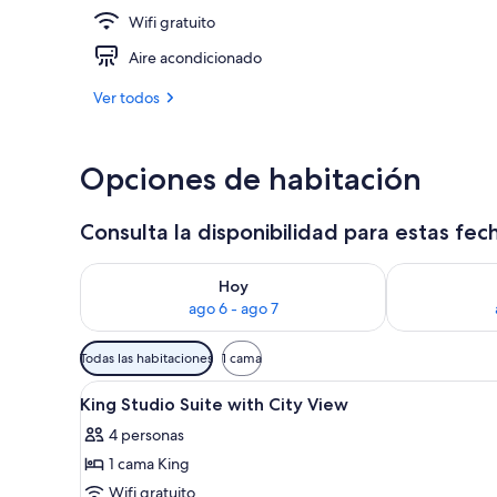
Wifi gratuito
Se sirven com
Aire acondicionado
Ver todos
Opciones de habitación
Consulta la disponibilidad para estas fec
Consulta la disponibilidad para hoy ago 6 - ago 7
Consulta la d
Hoy
ago 6 - ago 7
Filtros
Todas las habitaciones
1 cama
disponibles
Abrir
Ropa de cama de alta calidad,
para
5
King Studio Suite with City View
todas
las
4 personas
las
habitaciones
1 cama King
fotos
de
Wifi gratuito