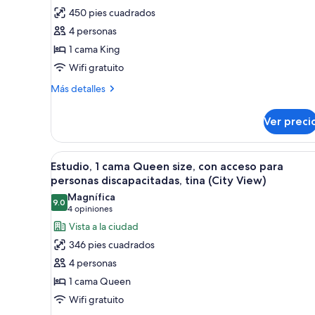
de
450 pies cuadrados
Suite,
4 personas
1
1 cama King
habitación,
Wifi gratuito
vista
a
Más
Más detalles
la
detalles
sobre
ciudad
Ver preci
Suite,
1
habitación,
Abrir
Habitación de hotel con cama, es
10
vista
Estudio, 1 cama Queen size, con acceso para
todas
a
personas discapacitadas, tina (City View)
la
las
Magnífica
ciudad
9.0
fotos
9.0 de 10
(4
4 opiniones
de
opiniones)
Vista a la ciudad
Estudio,
346 pies cuadrados
1
4 personas
cama
1 cama Queen
Queen
Wifi gratuito
size,