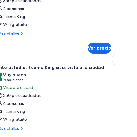
350 pies cuadrados
uite
4 personas
studio,
1 cama King
Wifi gratuito
ama
ás
ing
s detalles
talles
ze,
bre
on
Ver precio
ite
cceso
tudio,
ara
nde, un sofá, un pequeño reposapiés, una mesita de noche, una lámpara y u
brir
Habitación de hotel con cama, escritorio, sofá,
11
ma
ite estudio, 1 cama King size, vista a la ciudad
ersonas
odas
ng
Muy buena
iscapacitadas,
e,
s
0
8.0 de 10
(14
14 opiniones
na
n
otos
opiniones)
Vista a la ciudad
ceso
e
ra
350 pies cuadrados
uite
rsonas
4 personas
scapacitadas,
studio,
na
1 cama King
Wifi gratuito
ama
ing
ás
s detalles
ze,
talles