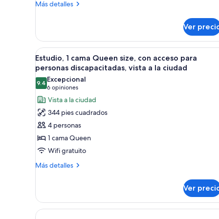
con
Más
Más detalles
detalles
acceso
sobre
para
Ver preci
Estudio,
personas
1
discapacitadas,
cama
Abrir
Habitación de hotel con cama, es
12
Queen
Estudio, 1 cama Queen size, con acceso para
tina
todas
size,
personas discapacitadas, vista a la ciudad
(City
con
las
Excepcional
View)
acceso
9.4
fotos
9.4 de 10
(6
6 opiniones
para
de
opiniones)
Vista a la ciudad
personas
Estudio,
discapacitadas,
344 pies cuadrados
tina
1
4 personas
(City
cama
View)
1 cama Queen
Queen
Wifi gratuito
size,
con
Más
Más detalles
detalles
acceso
sobre
para
Ver preci
Estudio,
personas
1
discapacitadas,
cama
Queen