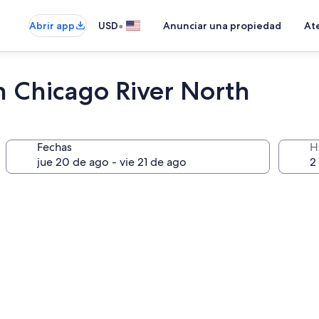
•
Abrir app
USD
Anunciar una propiedad
Ate
n Chicago River North
Fechas
H