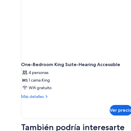
vista
size,
a
con
la
acceso
para
ciudad
personas
discapacitadas,
vista
a
la
ciudad
One-Bedroom King Suite-Hearing Accessible
4 personas
1 cama King
Wifi gratuito
Más
Más detalles
detalles
sobre
Ver preci
One-
Bedroom
King
También podría interesarte
Suite-