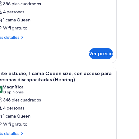
scapacitadas
e
opiniones)
356 pies cuadrados
earing)
uite
4 personas
studio,
1 cama Queen
Wifi gratuito
ama
ás
ueen
s detalles
talles
ze,
bre
on
Ver precio
ite
cceso
tudio,
ara
 una silla moderna, televisión y un armario.
brir
Una habitación de hotel con cama, escritorio, te
ma
10
ersonas
ite estudio, 1 cama Queen size, con acceso para
ueen
odas
rsonas discapacitadas (Hearing)
iscapacitadas,
e,
s
Magnífica
na
n
2
otos
9.2 de 10
(13
13 opiniones
ceso
e
ra
opiniones)
346 pies cuadrados
rsonas
uite
4 personas
scapacitadas,
studio,
na
1 cama Queen
Wifi gratuito
ama
ás
ueen
s detalles
talles