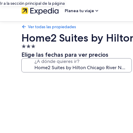
Ir a la sección principal de la página
Planea tu viaje
Ver todas las propiedades
Home2 Suites by Hilto
Propiedad
de
Elige las fechas para ver precios
3.0
¿A dónde quieres ir?
estrellas
Galería
de
fotos
de
Home2
Suites
by