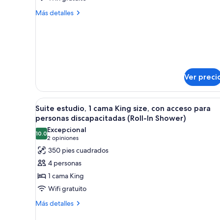
King
Más
Más detalles
Studio
detalles
sobre
Suite
King
with
Studio
City
Suite
View
with
City
Ver preci
View
Abrir
Habitación de hotel con cama, es
6
Suite estudio, 1 cama King size, con acceso para
todas
personas discapacitadas (Roll-In Shower)
las
Excepcional
10.0
fotos
10.0 de 10
(2
2 opiniones
de
opiniones)
350 pies cuadrados
Suite
4 personas
estudio,
1 cama King
1
Wifi gratuito
cama
Más
King
Más detalles
detalles
size,