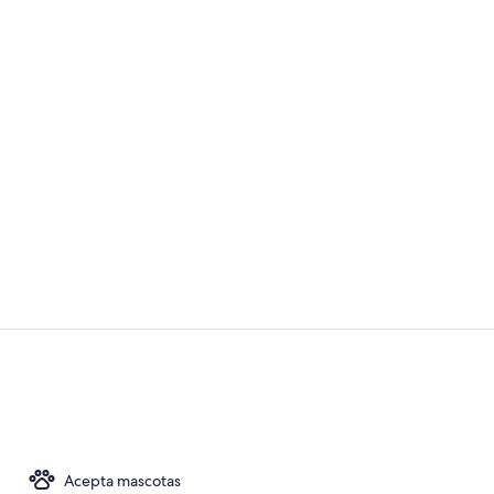
Terraza o pa
Suite, 1 habi
Acepta mascotas