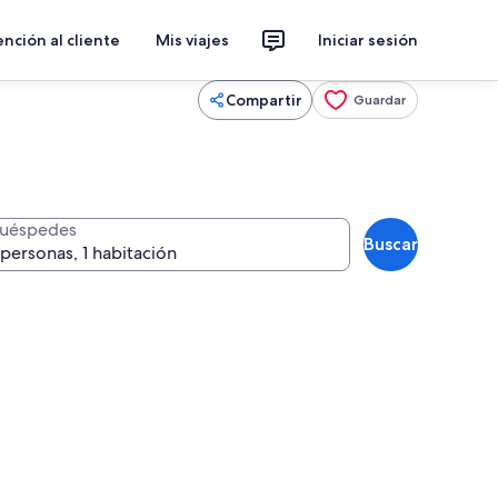
nción al cliente
Mis viajes
Iniciar sesión
Compartir
Guardar
uéspedes
Buscar