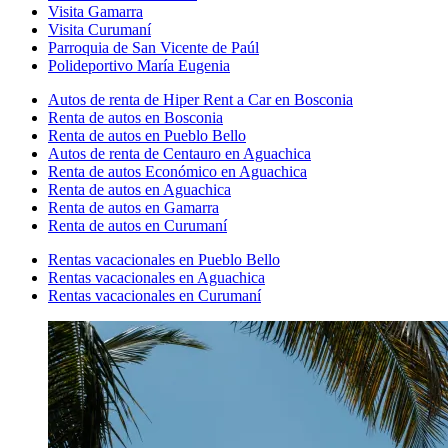
Visita Gamarra
Visita Curumaní
Parroquia de San Vicente de Paúl
Polideportivo María Eugenia
Autos de renta de Hiper Rent a Car en Bosconia
Renta de autos en Bosconia
Renta de autos en Pueblo Bello
Autos de renta de Centauro en Aguachica
Renta de autos Económico en Aguachica
Renta de autos en Aguachica
Renta de autos en Gamarra
Renta de autos en Curumaní
Rentas vacacionales en Pueblo Bello
Rentas vacacionales en Aguachica
Rentas vacacionales en Curumaní