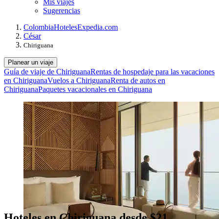
Mis viajes
Sugerencias
Colombia
Hoteles
Expedia.com
César
Chiriguana
Planear un viaje
Guía de viaje de Chiriguana
Rentas de hospedaje para las vacaciones
en Chiriguana
Vuelos a Chiriguana
Renta de autos en
Chiriguana
Paquetes vacacionales en Chiriguana
Hoteles en Chiriguana desde $21