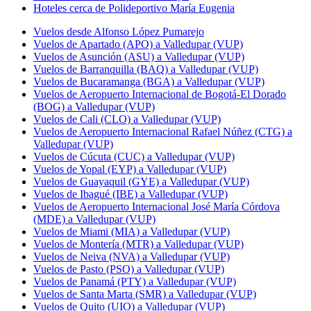
Hoteles cerca de Polideportivo María Eugenia
Vuelos desde Alfonso López Pumarejo
Vuelos de Apartado (APO) a Valledupar (VUP)
Vuelos de Asunción (ASU) a Valledupar (VUP)
Vuelos de Barranquilla (BAQ) a Valledupar (VUP)
Vuelos de Bucaramanga (BGA) a Valledupar (VUP)
Vuelos de Aeropuerto Internacional de Bogotá-El Dorado
(BOG) a Valledupar (VUP)
Vuelos de Cali (CLO) a Valledupar (VUP)
Vuelos de Aeropuerto Internacional Rafael Núñez (CTG) a
Valledupar (VUP)
Vuelos de Cúcuta (CUC) a Valledupar (VUP)
Vuelos de Yopal (EYP) a Valledupar (VUP)
Vuelos de Guayaquil (GYE) a Valledupar (VUP)
Vuelos de Ibagué (IBE) a Valledupar (VUP)
Vuelos de Aeropuerto Internacional José María Córdova
(MDE) a Valledupar (VUP)
Vuelos de Miami (MIA) a Valledupar (VUP)
Vuelos de Montería (MTR) a Valledupar (VUP)
Vuelos de Neiva (NVA) a Valledupar (VUP)
Vuelos de Pasto (PSO) a Valledupar (VUP)
Vuelos de Panamá (PTY) a Valledupar (VUP)
Vuelos de Santa Marta (SMR) a Valledupar (VUP)
Vuelos de Quito (UIO) a Valledupar (VUP)