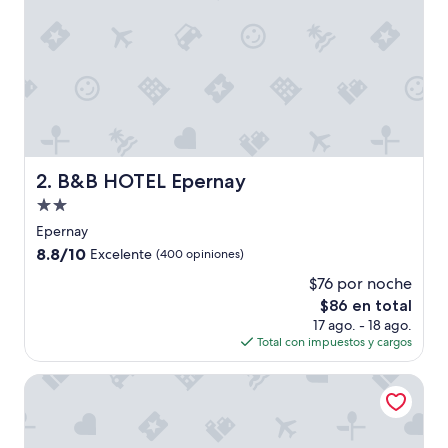
r
o
o
m
w
i
t
h
a
v
B&B HOTEL Epernay
2. B&B HOTEL Epernay
i
Propiedad
e
w
de
Epernay
,
2.0
8.8
8.8/10
Excelente
(400 opiniones)
l
estrellas
de
o
$76 por noche
10,
v
El
$86 en total
Excelente,
e
precio
(400
17 ago. - 18 ago.
l
actual
opiniones)
Total con impuestos y cargos
y
es
o
de
Loisium Wine & Spa Hotel Champagne
p
$86
e
n
s