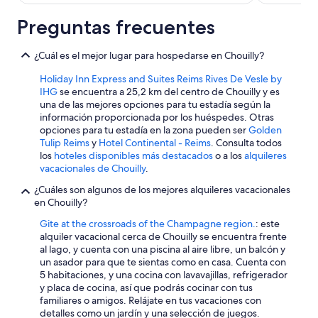
de
s
a
$60
[
Preguntas frecuentes
k
b
en
e
e
r
total
¿Cuál es el mejor lugar para hospedarse en Chouilly?
d
y
por
r
i
noche
Holiday Inn Express and Suites Reims Rives De Vesle by
o
s
IHG
se encuentra a 25,2 km del centro de Chouilly y es
del
o
o
una de las mejores opciones para tu estadía según la
16
m
n
información proporcionada por los huéspedes. Otras
&
ago
t
opciones para tu estadía en la zona pueden ser
Golden
s
h
al
Tulip Reims
y
Hotel Continental - Reims
. Consulta todos
i
e
17
los
hoteles disponibles más destacados
o a los
alquileres
t
n
ago
vacacionales de Chouilly
.
t
e
i
x
¿Cuáles son algunos de los mejores alquileres vacacionales
n
t
en Chouilly?
g
b
Gite at the crossroads of the Champagne region.
: este
r
l
alquiler vacacional cerca de Chouilly se encuentra frente
o
o
al lago, y cuenta con una piscina al aire libre, un balcón y
o
c
un asador para que te sientas como en casa. Cuenta con
m
k
5 habitaciones, y una cocina con lavavajillas, refrigerador
]
,
y placa de cocina, así que podrás cocinar con tus
p
g
familiares o amigos. Relájate en tus vacaciones con
l
r
detalles como un jardín y una selección de juegos.
e
e