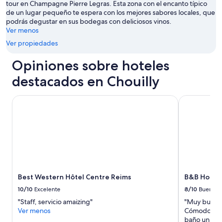
E
a
v
tour en Champagne Pierre Legras. Esta zona con el encanto típico
h
i
p
cambios.
e
de un lugar pequeño te espera con los mejores sabores locales, que
i
e
e
Aplican
i
podrás degustar en sus bodegas con deliciosos vinos.
n
n
r
términos
t
Ver menos
w
d
n
adicionales.
c
a
o
Ver propiedades
a
o
l
e
y
v
k
l
Opiniones sobre hoteles
!
e
i
h
”
r
n
o
destacados en Chouilly
s
g
t
t
d
e
Best Western Hôtel Centre Reims
B&B Hotel R
h
i
l
e
s
”
f
t
i
a
r
n
s
c
t
e
4
t
w
o
Best Western Hôtel Centre Reims
B&B Hotel 
i
a
10/10
Excelente
8/10
Bueno
n
l
d
l
"Staff, servicio amaizing"
"Muy buena 
o
t
Ver menos
Cómodo para
w
h
baño un poc