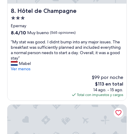
t
t
i
w
Hôtel de Champagne
8. Hôtel de Champagne
o
a
n
Propiedad
s
,
g
de
Epernay
a
o
3.0
8.4
8.4/10
Muy bueno
n
(565 opiniones)
e
estrellas
de
d
d
“
“My stat was good. I didnt bump into any major issues. The
10,
t
v
M
breakfast was sufficiently planned and included everything
Muy
h
e
y
a normal person needs to start a day. Overall, it was a good
bueno,
e
r
s
stay”
(565
s
z
t
Mabel
opiniones)
c
o
a
Ver menos
e
r
t
n
$99 por noche
g
w
e
d
El
$113 en total
a
r
,
precio
14 ago. - 15 ago.
s
y
m
actual
Total con impuestos y cargos
g
w
e
es
o
a
t
de
o
Premiere Classe Epernay
s
h
$113
d
t
e
.
o
e
I
d
r
d
i
l
i