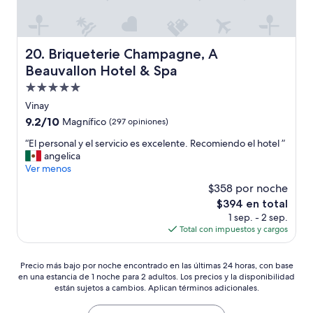
d
w
e
d
w
e
i
l
i
d
r
y
t
i
w
,
Briqueterie Champagne, A Beauvallon Hotel & Spa
h
20. Briqueterie Champagne, A
d
a
s
j
.
Beauvallon Hotel & Spa
y
u
u
T
t
p
Propiedad
s
h
o
p
t
de
i
Vinay
t
o
5
s
5.0
9.2
9.2/10
Magnífico
(297 opiniones)
a
r
r
w
estrellas
de
k
t
o
a
“
“El personal y el servicio es excelente. Recomiendo el hotel ”
10,
e
i
o
s
E
angelica
Magnífico,
c
v
m
a
l
Ver menos
(297
a
e
s
p
p
opiniones)
r
$358 por noche
o
,
e
e
e
n
w
El
$394 en total
r
r
o
a
e
precio
f
1 sep. - 2 sep.
s
f
n
s
actual
e
Total con impuestos y cargos
o
o
y
t
es
c
n
u
t
a
de
t
a
r
h
Precio
y
$394
Precio más bajo por noche encontrado en las últimas 24 horas, con base
h
l
e
i
en una estancia de 1 noche para 2 adultos. Los precios y la disponibilidad
más
e
o
y
v
n
están sujetos a cambios. Aplican términos adicionales.
bajo
d
t
e
e
g
por
i
e
l
r