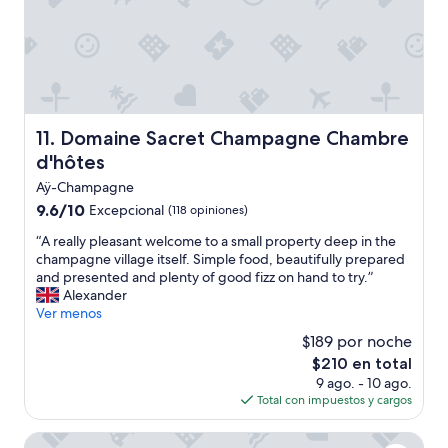
n
w
t
e
l
r
y
d
p
s
l
c
a
h
n
Domaine Sacret Champagne Chambre d'hôtes
11. Domaine Sacret Champagne Chambre
o
n
o
d'hôtes
e
n
d
Aÿ-Champagne
g
a
9.6
9.6/10
Excepcional
(118 opiniones)
e
n
de
m
d
“
“A really pleasant welcome to a small property deep in the
10,
a
i
A
champagne village itself. Simple food, beautifully prepared
Excepcional,
a
n
r
and presented and plenty of good fizz on hand to try.”
(118
k
c
e
Alexander
opiniones)
t
l
a
Ver menos
(
u
l
v
$189 por noche
d
l
e
e
El
$210 en total
y
r
d
precio
9 ago. - 10 ago.
p
b
e
actual
Total con impuestos y cargos
l
l
v
es
e
i
e
de
a
ibis Epernay Centre Ville
j