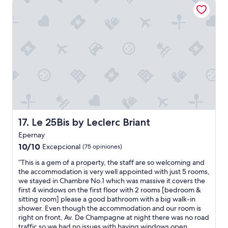
Le 25Bis by Leclerc Briant
$256
e
d
t
h
i
s
h
o
t
e
l
t
o
Le 25Bis by Leclerc Briant
17. Le 25Bis by Leclerc Briant
b
Epernay
e
a
10.0
10/10
Excepcional
(75 opiniones)
b
de
“
“This is a gem of a property, the staff are so welcoming and
l
10,
T
the accommodation is very well appointed with just 5 rooms,
e
Excepcional,
h
we stayed in Chambre No.1 which was massive it covers the
t
(75
i
first 4 windows on the first floor with 2 rooms [bedroom &
o
opiniones)
s
sitting room] please a good bathroom with a big walk-in
r
i
shower. Even though the accommodation and our room is
e
s
right on front, Av. De Champagne at night there was no road
l
a
traffic so we had no issues with having windows open
a