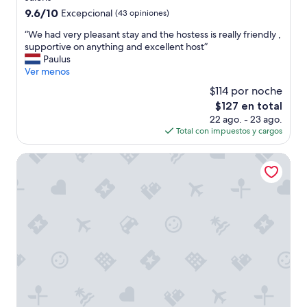
p
e
9.6
9.6/10
p
Excepcional
(43 opiniones)
s
de
i
“
“We had very pleasant stay and the hostess is really friendly ,
o
10,
n
W
supportive on anything and excellent host”
w
Excepcional,
g
e
Paulus
e
(43
f
h
Ver menos
l
opiniones)
o
a
c
r
$114 por noche
d
o
a
El
$127 en total
v
m
f
precio
22 ago. - 23 ago.
e
i
e
actual
Total con impuestos y cargos
r
n
w
es
y
g
d
de
p
Hôtel Margaux
a
a
$127
l
n
y
e
d
s
a
t
b
s
h
e
a
e
f
n
a
o
t
c
r
s
c
e
t
o
w
a
m
e
y
m
w
a