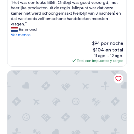
n
“
“Het was een leuke B&B. Ontbijt was goed verzorgd, met
10,
t
H
heerlijke producten uit de regio. Minpunt was dat onze
Excelente,
a
e
kamer niet werd schoongemaakt (verblijf van 3 nachten) en
(172
s
t
dat we steeds zelf om schone handdoeken moesten
opiniones)
t
w
vragen.”
i
a
Rimmond
c
s
Ver menos
,
e
$94 por noche
t
e
h
El
$104 en total
n
e
precio
11 ago. - 12 ago.
l
f
actual
Total con impuestos y cargos
e
o
es
u
o
de
k
Hôtel de Champagne
d
$104
e
w
B
a
&
s
B
a
.
r
O
e
n
v
t
e
b
l
i
a
j