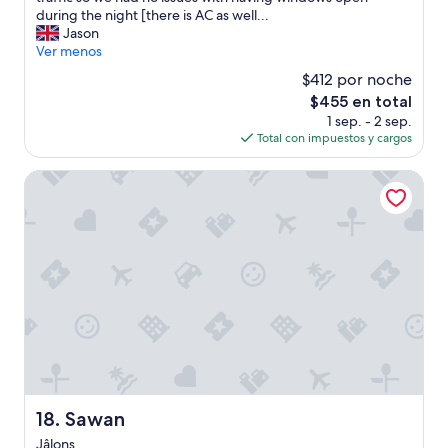
g
during the night [there is AC as well...
x
e
Jason
a
m
Ver menos
n
o
d
$412 por noche
f
e
El
$455 en total
a
n
precio
1 sep. - 2 sep.
p
j
actual
Total con impuestos y cargos
r
o
es
o
y
de
p
Sawan
s
$455
e
o
r
m
t
e
y
c
,
h
t
a
h
m
e
p
s
a
t
g
a
n
f
e
f
s
Sawan
18. Sawan
a
i
Jâlons
r