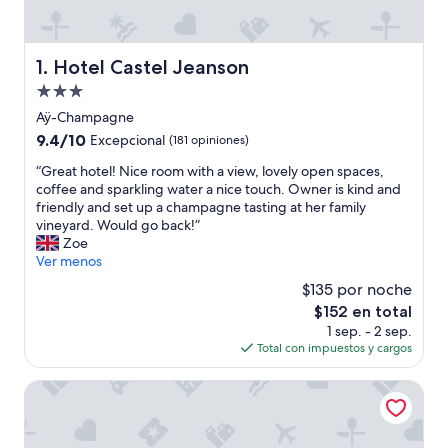
Hotel Castel Jeanson
1. Hotel Castel Jeanson
Propiedad
de
Aÿ-Champagne
3.0
9.4
9.4/10
Excepcional
(181 opiniones)
estrellas
de
“
“Great hotel! Nice room with a view, lovely open spaces,
10,
G
coffee and sparkling water a nice touch. Owner is kind and
Excepcional,
r
friendly and set up a champagne tasting at her family
(181
e
vineyard. Would go back!”
opiniones)
a
Zoe
t
Ver menos
h
$135 por noche
o
El
$152 en total
t
precio
1 sep. - 2 sep.
e
actual
Total con impuestos y cargos
l
es
!
de
N
B&B HOTEL Epernay
$152
i
c
e