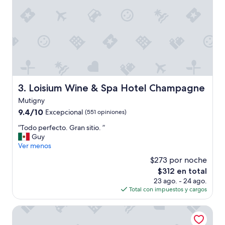
p
a
c
e
s
,
c
o
f
Loisium Wine & Spa Hotel Champagne
3. Loisium Wine & Spa Hotel Champagne
f
e
Mutigny
e
9.4
9.4/10
Excepcional
(551 opiniones)
a
de
n
“
“Todo perfecto. Gran sitio. ”
10,
d
T
Guy
Excepcional,
s
o
Ver menos
(551
p
d
opiniones)
$273 por noche
a
o
r
El
$312 en total
p
k
precio
23 ago. - 24 ago.
e
l
actual
Total con impuestos y cargos
r
i
es
f
n
de
e
Vacancéole - Les Demeures Champenoises Confort
g
$312
c
w