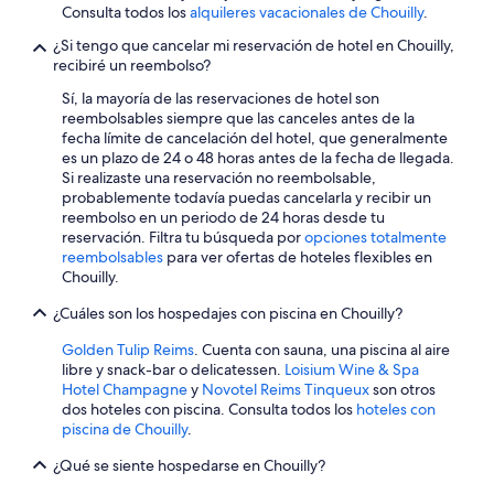
Consulta todos los
alquileres vacacionales de Chouilly
.
a
a
s
t
¿Si tengo que cancelar mi reservación de hotel en Chouilly,
e
r
recibiré un reembolso?
a
e
g
s
Sí, la mayoría de las reservaciones de hotel son
o
t
reembolsables siempre que las canceles antes de la
o
a
fecha límite de cancelación del hotel, que generalmente
d
u
es un plazo de 24 o 48 horas antes de la fecha de llegada.
b
r
Si realizaste una reservación no reembolsable,
a
a
probablemente todavía puedas cancelarla y recibir un
t
n
reembolso en un periodo de 24 horas desde tu
h
t
reservación. Filtra tu búsqueda por
opciones totalmente
r
s
reembolsables
para ver ofertas de hoteles flexibles en
o
a
Chouilly.
o
n
m
¿Cuáles son los hospedajes con piscina en Chouilly?
d
w
b
Golden Tulip Reims
. Cuenta con sauna, una piscina al aire
i
e
libre y snack-bar o delicatessen.
Loisium Wine & Spa
t
s
Hotel Champagne
y
Novotel Reims Tinqueux
son otros
h
t
dos hoteles con piscina. Consulta todos los
hoteles con
a
o
piscina de Chouilly
.
b
f
i
a
¿Qué se siente hospedarse en Chouilly?
g
l
w
l