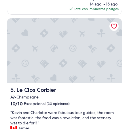
precio
14 ago. - 15 ago.
p
d
actual
Total con impuestos y cargos
e
a
es
r
n
de
d
d
Le Clos Corbier
$72
e
f
r
r
e
i
l
e
t
n
i
d
e
l
m
y
p
a
o
n
e
d
s
s
c
e
Le Clos Corbier
5. Le Clos Corbier
r
t
Aÿ-Champagne
i
u
b
p
10.0
10/10
Excepcional
(30 opiniones)
i
a
de
“
“Kevin and Charlotte were fabulous tour guides; the room
e
c
10,
K
was fantastic, the food was a revelation, and the scenery
n
h
Excepcional,
e
was to die for!! ”
d
a
(30
v
James
o