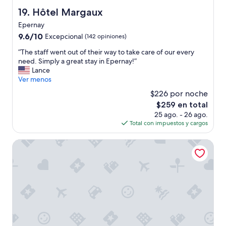
o
e
n
d
Hôtel Margaux
n
19. Hôtel Margaux
d
a
t
Epernay
t
t
b
h
9.6
9.6/10
i
Excepcional
(142 opiniones)
a
e
de
o
c
“
“The staff went out of their way to take care of our every
h
10,
n
k
T
need. Simply a great stay in Epernay!”
o
Excepcional,
i
t
h
Lance
s
(142
s
o
e
Ver menos
t
opiniones)
v
t
s
e
e
h
$226 por noche
t
s
r
e
El
$259 en total
a
s
y
S
precio
25 ago. - 26 ago.
f
i
w
t
actual
Total con impuestos y cargos
f
s
e
a
es
w
r
l
t
de
e
Briqueterie Champagne, A Beauvallon Hotel & Spa
e
l
e
$259
n
a
a
s
t
l
p
.
o
l
p
S
u
y
o
o
t
f
i
g
o
r
n
l
f
i
t
a
t
e
e
d
h
n