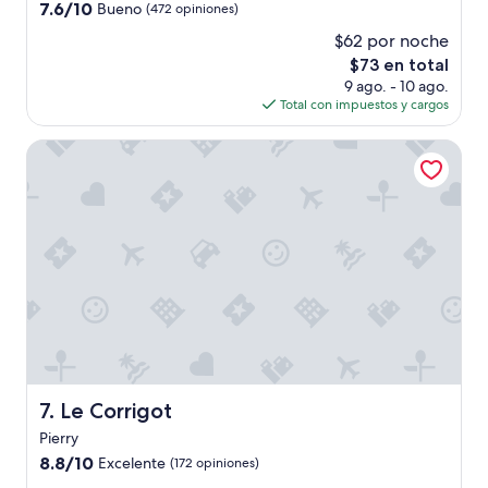
s
3.0
i
7.6
7.6/10
Bueno
(472 opiniones)
s
p
n
estrellas
de
t
$62 por noche
u
e
10,
o
b
y
El
$73 en total
Bueno,
u
l
a
precio
(472
9 ago. - 10 ago.
r
i
r
actual
opiniones)
Total con impuestos y cargos
g
c
d
es
u
á
.
de
Le Corrigot
i
i
W
$73
d
s
o
e
.
u
s
”
l
;
d
t
g
h
o
e
b
r
a
o
c
o
k
m
!
w
”
Le Corrigot
7. Le Corrigot
a
s
Pierry
f
8.8
8.8/10
Excelente
(172 opiniones)
a
de