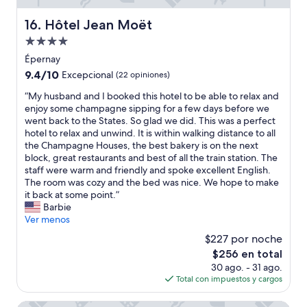
n
i
d
s
Hôtel Jean Moët
16. Hôtel Jean Moët
t
t
o
s
Propiedad
t
u
de
Épernay
r
p
4.0
9.4
y
9.4/10
Excepcional
(22 opiniones)
e
estrellas
de
.
r
“
“My husband and I booked this hotel to be able to relax and
10,
”
”
M
enjoy some champagne sipping for a few days before we
Excepcional,
y
went back to the States. So glad we did. This was a perfect
(22
h
hotel to relax and unwind. It is within walking distance to all
opiniones)
u
the Champagne Houses, the best bakery is on the next
s
block, great restaurants and best of all the train station. The
b
staff were warm and friendly and spoke excellent English.
a
The room was cozy and the bed was nice. We hope to make
n
it back at some point.”
d
Barbie
a
Ver menos
n
$227 por noche
d
El
$256 en total
I
precio
30 ago. - 31 ago.
b
actual
Total con impuestos y cargos
o
es
o
de
k