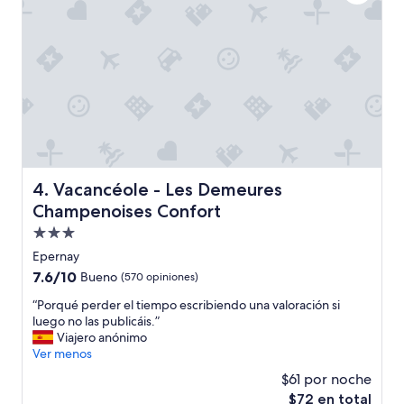
t
a
o
t
.
e
G
r
r
a
a
n
n
i
s
c
i
e
t
t
i
o
o
Vacancéole - Les Demeures Champenoises Confort
4. Vacancéole - Les Demeures
u
.
c
Champenoises Confort
”
h
Propiedad
.
de
O
Epernay
3.0
w
7.6
7.6/10
Bueno
(570 opiniones)
n
estrellas
de
“
e
“Porqué perder el tiempo escribiendo una valoración si
10,
P
r
luego no las publicáis.”
Bueno,
o
i
Viajero anónimo
(570
r
s
Ver menos
opiniones)
q
k
$61 por noche
u
i
El
$72 en total
é
n