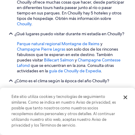
Chouilly ofrece muchas cosas que hacer, desde participar
a
t
en diferentes tours hasta pasear junto al río o pasar
l
h
tiempo en sus parques. En Chouilly hay 5 hoteles y otros
k
e
tipos de hospedaje. Obtén más información sobre
-
t
Chouilly
.
i
r
n
a
¿Qué lugares puedo visitar durante mi estadía en Chouilly?
s
i
h
n
Parque natural regional Montagne de Reims
y
o
s
Champagne Pierre Legras
son solo dos de los rincones
w
t
fabulosos que te esperan en este destino. También
e
a
puedes visitar
Billecart Salmon
y
Champagne Comtesse
r
t
Lafond
que se encuentran en la zona. Consulta otras
.
i
actividades en la
guía de Chouilly de Expedia
.
E
o
v
¿Cómo es el clima según la época del año Chouilly?
n
e
.
Por lo general, los meses más cálidos son agosto y julio,
n
T
con una temperatura promedio de 18 °C, mientras que
t
Este sitio utiliza cookies y tecnologías de seguimiento
h
los meses más fríos son enero y febrero, con un
h
similares. Como se indica en nuestro Aviso de privacidad, es
e
promedio de 5 °C. El promedio de precipitaciones
o
posible que tanto nosotros como nuestros socios
s
anuales en Chouilly es de 827 mm.
u
t
recopilemos datos personales y otros detalles. Al continuar
g
a
utilizando nuestro sitio web, aceptas nuestro Aviso de
h
f
Explora el mundo con
privacidad y los Términos de servicio.
t
f
h