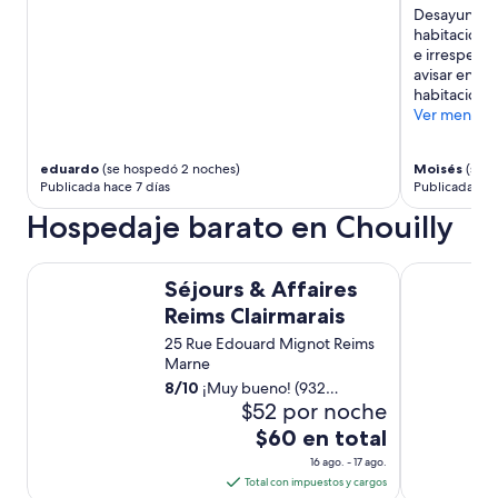
s
e
Desayuno va
o
C
habitación q
n
h
e irrespetuo
t
a
avisar en re
h
m
habitación."
e
p
Ver menos
f
a
i
g
r
eduardo
(se hospedó 2 noches)
Moisés
(se h
n
Publicada hace 7 días
Publicada ha
s
e
t
H
Hospedaje barato en Chouilly
f
o
l
u
o
Séjours & Affaires Reims Clairmarais
Premiere Cl
s
Séjours & Affaires
o
e
r
s
Reims Clairmarais
w
,
25 Rue Edouard Mignot Reims
i
t
Marne
t
h
8
/
10
¡Muy bueno! (932
h
e
$52 por noche
opiniones)
2
b
r
e
El
$60 en total
o
s
precio
16 ago. - 17 ago.
o
t
es
Total con impuestos y cargos
m
b