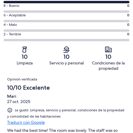
de
Puntuación
8 - Bueno
0
10,
de
es
Puntuación
6 - Aceptable
0
8,
decir,
de
es
Puntuación
4 - Malo
0
Excelente.
6,
decir,
de
Basada
es
Puntuación
2 - Terrible
0
Bueno.
4,
en
decir,
de
Basada
es
1
Aceptable.
2,
en
decir,
de
Basada
es
0
Malo.
10
10
10
1
en
decir,
de
Basada
Limpieza
Servicio y personal
Condiciones de la
opiniones
0
Terrible.
1
en
propiedad
de
Basada
opiniones
0
Opiniones
1
en
Opinión verificada
de
opiniones
0
10/10 Excelente
1
de
opiniones
Mari
1
27 oct. 2025
opiniones
Le gustó: Limpieza, servicio y personal, condiciones de la propiedad
y comodidad de las habitaciones
Traducir con Google
We had the best time! The room was lovely. The staff was so