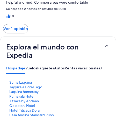
helpful and kind. Common areas were comfortable
Se hospedó 2 noches en octubre de 2025
0
Ver 1 opinión
Explora el mundo con
Expedia
Hospedaje
Vuelos
Paquetes
Autos
Rentas vacacionales
Activida
E
Suma Luquina
n
E
Taypikala Hotel Lago
l
n
E
Luquina homestay
a
l
n
E
Pumakala Hotel
c
a
l
n
E
Titilaka by Andean
e
c
a
l
n
E
Qelqatani Hotel
p
e
c
a
l
n
E
Hotel Titicaca Dora
a
p
e
c
a
l
n
E
Casa Andina Standard Puno