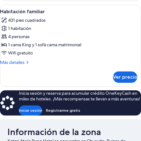
individuales
con
Abrir
Una habitación de hotel con una cama
3
2
Habitación familiar
todas
camas
431 pies cuadrados
individuales
las
1 habitación
fotos
de
4 personas
Habitación
1 cama King y 1 sofá cama matrimonial
familiar
Wifi gratuito
Más
Más detalles
detalles
sobre
Ver precio
Habitación
familiar
Inicia sesión y reserva para acumular crédito OneKeyCash en
miles de hoteles. ¡Más recompensas te llevan a más aventuras!
Iniciar sesión
Registrarme gratis
Información de la zona