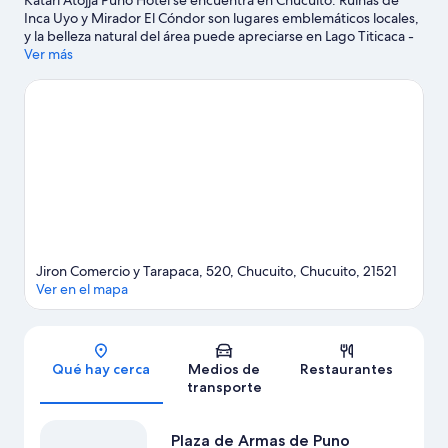
Katari Atojja Puno Hotel se encuentra en Chucuito. Ruinas de
Inca Uyo y Mirador El Cóndor son lugares emblemáticos locales,
y la belleza natural del área puede apreciarse en Lago Titicaca -
Puno (y alrededores) y Cerro Vizcachane. ¿Quieres asistir a un
Ver más
evento o partido mientras estás en la ciudad? Consulta el
calendario de Estadio Enrique Torres Belón o Estadio Yanamayo.
Visita nuestra guía de Chucuito
Jiron Comercio y Tarapaca, 520, Chucuito, Chucuito, 21521
Ver en el mapa
Sección del mapa
Qué hay cerca
Medios de
Restaurantes
transporte
Plaza de Armas de Puno