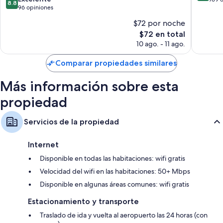
8.8
de
96 opiniones
10,
10,
Magnífi
$72 por noche
Excelente,
769
El
$72 en total
96
opinion
precio
opiniones
10 ago. - 11 ago.
actual
es
Comparar propiedades similares
de
$72
Más información sobre esta
propiedad
Servicios de la propiedad
Internet
Disponible en todas las habitaciones: wifi gratis
Velocidad del wifi en las habitaciones: 50+ Mbps
Disponible en algunas áreas comunes: wifi gratis
Estacionamiento y transporte
Traslado de ida y vuelta al aeropuerto las 24 horas (con