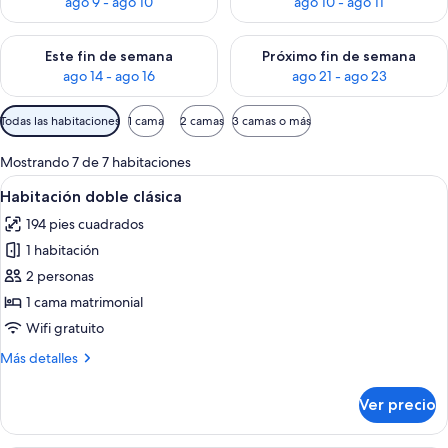
ago 9 - ago 10
ago 10 - ago 11
Consulta la disponibilidad para este fin de semana ago 14 - ag
Consulta la disponibilidad pa
Este fin de semana
Próximo fin de semana
ago 14 - ago 16
ago 21 - ago 23
Filtros
Todas las habitaciones
1 cama
2 camas
3 camas o más
disponibles
para
Mostrando 7 de 7 habitaciones
las
Abrir
Habitación de hotel con una cama gra
3
Habitación doble clásica
habitaciones
todas
194 pies cuadrados
las
1 habitación
fotos
de
2 personas
Habitación
1 cama matrimonial
doble
Wifi gratuito
clásica
Más
Más detalles
detalles
sobre
Ver precio
Habitación
doble
clásica