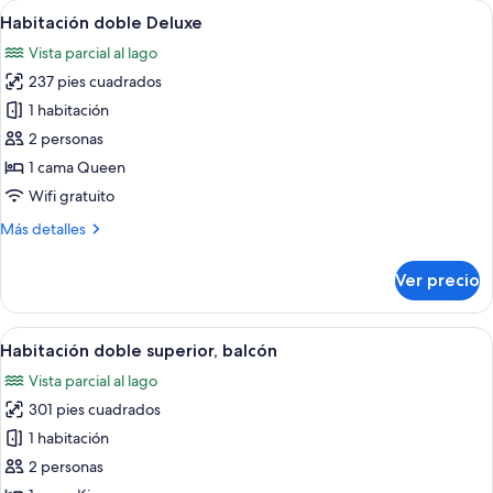
Abrir
Habitación de hotel con una cama grand
4
Habitación doble Deluxe
todas
Vista parcial al lago
las
237 pies cuadrados
fotos
de
1 habitación
Habitación
2 personas
doble
1 cama Queen
Deluxe
Wifi gratuito
Más
Más detalles
detalles
sobre
Ver precio
Habitación
doble
Deluxe
Abrir
Habitación de hotel con cama, dos lám
2
Habitación doble superior, balcón
todas
Vista parcial al lago
las
301 pies cuadrados
fotos
de
1 habitación
Habitación
2 personas
doble