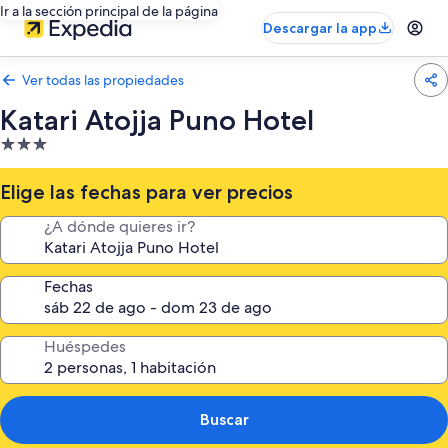
Ir a la sección principal de la página
Descargar la app
Ver todas las propiedades
Katari Atojja Puno Hotel
Propiedad
de
3.0
Elige las fechas para ver precios
estrellas
¿A dónde quieres ir?
Fechas
Huéspedes
Buscar