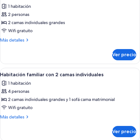
todas
camas
1 habitación
individuales
las
2 personas
fotos
de
2 camas individuales grandes
Habitación
Wifi gratuito
Confort
Más
Más detalles
con
detalles
2
sobre
Ver precio
Habitación
camas
Confort
individuales
con
Abrir
Una habitación de hotel con dos camas
3
2
Habitación familiar con 2 camas individuales
todas
camas
1 habitación
individuales
las
4 personas
fotos
de
2 camas individuales grandes y 1 sofá cama matrimonial
Habitación
Wifi gratuito
familiar
Más
Más detalles
con
detalles
2
sobre
Ver precio
Habitación
camas
familiar