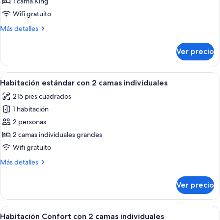
1 cama King
superior,
Wifi gratuito
balcón
Más
Más detalles
detalles
sobre
Ver precio
Habitación
doble
superior,
Abrir
Una habitación de hotel con dos camas
2
balcón
Habitación estándar con 2 camas individuales
todas
215 pies cuadrados
las
1 habitación
fotos
de
2 personas
Habitación
2 camas individuales grandes
estándar
Wifi gratuito
con
Más
Más detalles
2
detalles
camas
sobre
Ver precio
Habitación
individuales
estándar
con
Abrir
Habitación de hotel con dos camas, un
3
2
Habitación Confort con 2 camas individuales