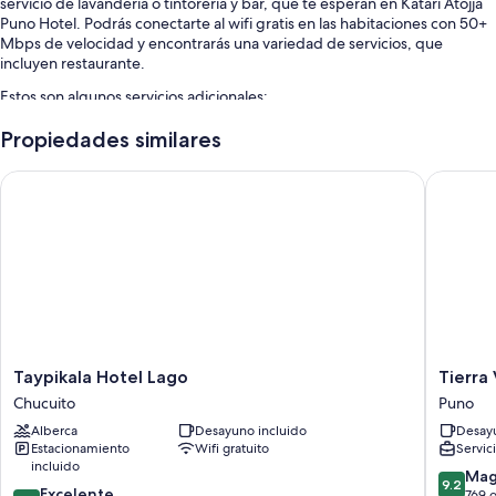
servicio de lavandería o tintorería y bar, que te esperan en Katari Atojja
Puno Hotel. Podrás conectarte al wifi gratis en las habitaciones con 50+
Mbps de velocidad y encontrarás una variedad de servicios, que
incluyen restaurante.
Estos son algunos servicios adicionales:
Estacionamiento gratis
Propiedades similares
Traslado de ida y vuelta al aeropuerto (con cargo), servicio de
Taypikala Hotel Lago
Tierra Vi
concierge y resguardo de equipaje
Características de la habitación
Todas las habitaciones de Katari Atojja Puno Hotel tienen amenidades,
como wifi gratis.
Otros servicios que también encontrarás en las habitaciones incluyen:
Baños con secadoras de cabello y shampoo
Televisiones con canales por cable
Taypikala
Tierra
Taypikala Hotel Lago
Tierra
Hotel
Viva
Chucuito
Puno
Lago
Puno
Alberca
Desayuno incluido
Desayu
Chucuito
Plaza
Estacionamiento
Wifi gratuito
Servic
Puno
incluido
9.2
Mag
9.2
8.8
Excelente
de
769 