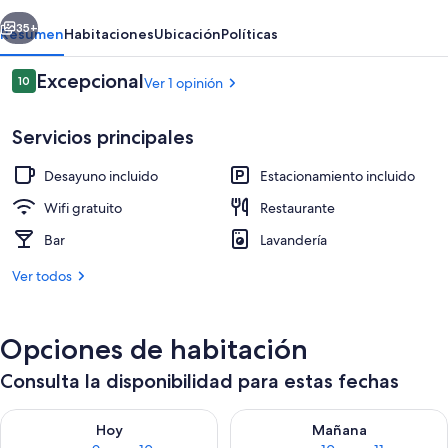
Hotel
erior
Siguiente
35+
Resumen
Habitaciones
Ubicación
Políticas
Opiniones
Excepcional
10
Ver 1 opinión
10 de 10,
Servicios principales
Desayuno incluido
Estacionamiento incluido
Wifi gratuito
Restaurante
Bar
Lavandería
Terraza o patio
Ver todos
Opciones de habitación
Consulta la disponibilidad para estas fechas
Consulta la disponibilidad para hoy ago 9 - ago 10
Consulta la disponibilidad par
Hoy
Mañana