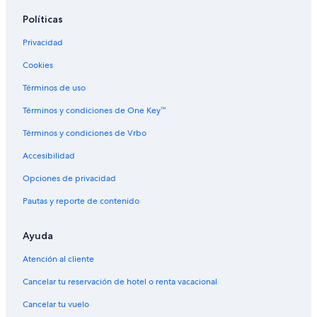
L
i
P
Políticas
a
c
l
k
a
a
Privacidad
e
c
z
T
a
a
Cookies
i
Términos de uso
t
i
Términos y condiciones de One Key™
c
a
Términos y condiciones de Vrbo
c
a
Accesibilidad
-
P
Opciones de privacidad
u
Pautas y reporte de contenido
n
o
Ayuda
Atención al cliente
Cancelar tu reservación de hotel o renta vacacional
Cancelar tu vuelo