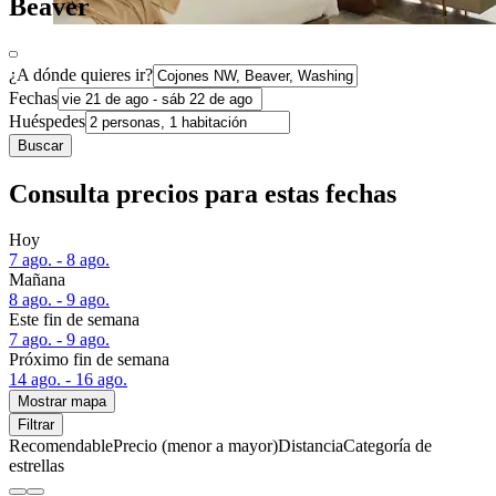
Beaver
¿A dónde quieres ir?
Fechas
Huéspedes
Buscar
Consulta precios para estas fechas
Hoy
7 ago. - 8 ago.
Mañana
8 ago. - 9 ago.
Este fin de semana
7 ago. - 9 ago.
Próximo fin de semana
14 ago. - 16 ago.
Mostrar mapa
Filtrar
Recomendable
Precio (menor a mayor)
Distancia
Categoría de
estrellas