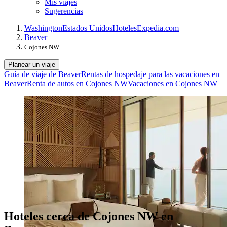
Mis viajes
Sugerencias
Washington
Estados Unidos
Hoteles
Expedia.com
Beaver
Cojones NW
Planear un viaje
Guía de viaje de Beaver
Rentas de hospedaje para las vacaciones en
Beaver
Renta de autos en Cojones NW
Vacaciones en Cojones NW
Hoteles cerca de Cojones NW en