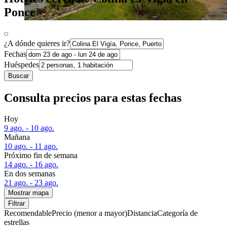
Ponce
¿A dónde quieres ir?
Fechas
Huéspedes
Buscar
Consulta precios para estas fechas
Hoy
9 ago. - 10 ago.
Mañana
10 ago. - 11 ago.
Próximo fin de semana
14 ago. - 16 ago.
En dos semanas
21 ago. - 23 ago.
Mostrar mapa
Filtrar
Recomendable
Precio (menor a mayor)
Distancia
Categoría de
estrellas