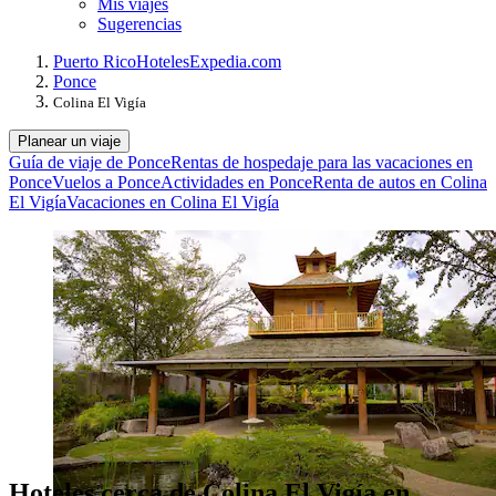
Mis viajes
Sugerencias
Puerto Rico
Hoteles
Expedia.com
Ponce
Colina El Vigía
Planear un viaje
Guía de viaje de Ponce
Rentas de hospedaje para las vacaciones en
Ponce
Vuelos a Ponce
Actividades en Ponce
Renta de autos en Colina
El Vigía
Vacaciones en Colina El Vigía
Hoteles cerca de Colina El Vigía en