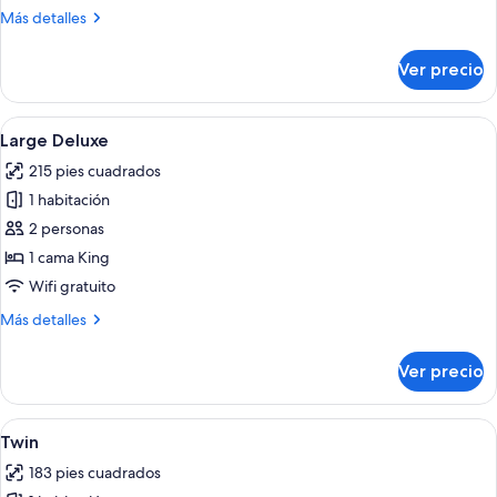
Más
Más detalles
detalles
sobre
Ver precio
Medium
Abrir
Habitación de hotel con una cama gra
11
Large Deluxe
todas
215 pies cuadrados
las
1 habitación
fotos
de
2 personas
Large
1 cama King
Deluxe
Wifi gratuito
Más
Más detalles
detalles
sobre
Ver precio
Large
Deluxe
Abrir
Habitación de hotel con dos camas, un 
8
Twin
todas
183 pies cuadrados
las