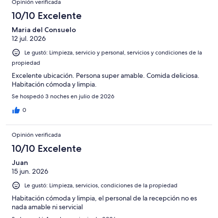
opiniones
Opinión verificada
21
1243
en
de
10/10 Excelente
opiniones
12
1243
de
Maria del Consuelo
opiniones
12 jul. 2026
1243
opiniones
Le gustó: Limpieza, servicio y personal, servicios y condiciones de la
propiedad
Excelente ubicación. Persona super amable. Comida deliciosa.
Habitación cómoda y limpia.
Se hospedó 3 noches en julio de 2026
0
Opinión verificada
10/10 Excelente
Juan
15 jun. 2026
Le gustó: Limpieza, servicios, condiciones de la propiedad
Habitación cómoda y limpia, el personal de la recepción no es
nada amable ni servicial