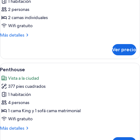
1 habitación
fotos
de
2 personas
Twin
2 camas individuales
Wifi gratuito
Más
Más detalles
detalles
sobre
Ver precio
Twin
Abrir
Una habitación de hotel moderna con u
9
Penthouse
todas
Vista a la ciudad
las
377 pies cuadrados
fotos
de
1 habitación
Penthouse
4 personas
1 cama King y 1 sofá cama matrimonial
Wifi gratuito
Más
Más detalles
detalles
sobre