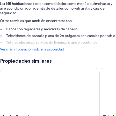
Las 145 habitaciones tienen comodidades como menú de almohadas y
aire acondicionado, además de detalles como wifi gratis y caja de
seguridad.
Otros servicios que también encontrarás son:
Baños con regaderas y secadoras de cabello
Televisiones de pantalla plana de 26 pulgadas con canales por cable
Teteras eléctricas, servicio de limpieza diario y escritorios
Ver más información sobre la propiedad
Propiedades similares
Locke Copenhagen
71 Nyhav
Locke
71