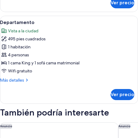
Ver precio
Penthouse
Abrir
Un dormitorio ordenado con una cama 
6
Departamento
todas
Vista a la ciudad
las
495 pies cuadrados
fotos
de
1 habitación
Departamento
4 personas
1 cama King y 1 sofá cama matrimonial
Wifi gratuito
Más
Más detalles
detalles
sobre
Ver precio
Departamento
También podría interesarte
Boutique Hotel Herman K
Admiral
Anuncio
Anuncio