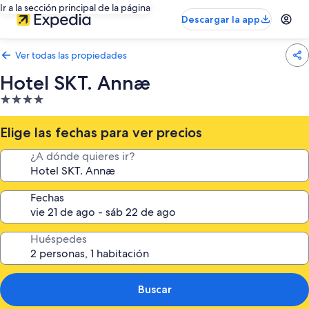
Ir a la sección principal de la página
Descargar la app
Ver todas las propiedades
Hotel SKT. Annæ
Propiedad
de
4.0
Elige las fechas para ver precios
estrellas
¿A dónde quieres ir?
Fechas
Huéspedes
Buscar