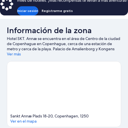
miles de hoteles. ¡Más recompensas te llevan a más aventuras!
$365
Iniciar sesión
Registrarme gratis
Información de la zona
Hotel SKT. Annæ se encuentra en el área de Centro de la ciudad
de Copenhague en Copenhague, cerca de una estación de
metro y cerca de la playa. Palacio de Amalienborg y Kongens
Nytorv son lugares emblemáticos, y quienes deseen hacer una
Ver más
actividad pueden visitar Nyhavn. También puedes darte una
vuelta por Teatro real danés y Iglesia de Frederik.
Visita nuestra
guía de Copenhague
Sankt Annæ Plads 18-20, Copenhagen, 1250
Ver en el mapa