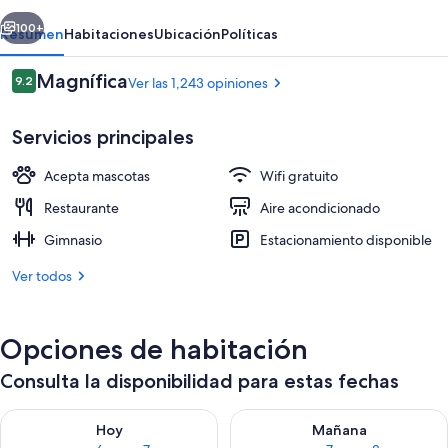
erior
Siguiente
100+
Resumen
Habitaciones
Ubicación
Políticas
Opiniones
Magnífica
9.2
Ver las 1,243 opiniones
9.2 de 10,
Servicios principales
Acepta mascotas
Wifi gratuito
Restaurante
Aire acondicionado
Gimnasio
Estacionamiento disponible
Lounge
Ver todos
Opciones de habitación
Consulta la disponibilidad para estas fechas
Consulta la disponibilidad para hoy ago 6 - ago 7
Consulta la disponibilidad pa
Hoy
Mañana