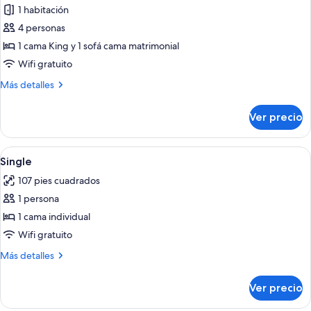
1 habitación
fotos
de
4 personas
Suite
1 cama King y 1 sofá cama matrimonial
junior
Wifi gratuito
Más
Más detalles
detalles
sobre
Ver precio
Suite
junior
Abrir
Habitación de hotel con una cama, una
5
Single
todas
107 pies cuadrados
las
1 persona
fotos
de
1 cama individual
Single
Wifi gratuito
Más
Más detalles
detalles
sobre
Ver precio
Single