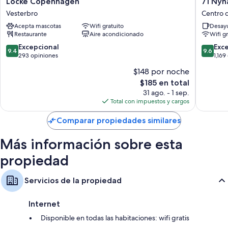
Locke Copenhagen
71 Nyh
Copenhagen
Nyhavn
Vesterbro
Centro 
Vesterbro
Hotel
Acepta mascotas
Wifi gratuito
Desayu
Centro
Restaurante
Aire acondicionado
Wifi g
de
la
9.4
9.6
Excepcional
Exc
9.4
9.6
ciudad
de
de
293 opiniones
1,169
de
10,
10,
$148 por noche
Copenh
Excepcional,
Excepcio
El
$185 en total
293
1,169
precio
opiniones
opinion
31 ago. - 1 sep.
actual
Total con impuestos y cargos
es
de
Comparar propiedades similares
$185
Más información sobre esta
propiedad
Servicios de la propiedad
Internet
Disponible en todas las habitaciones: wifi gratis