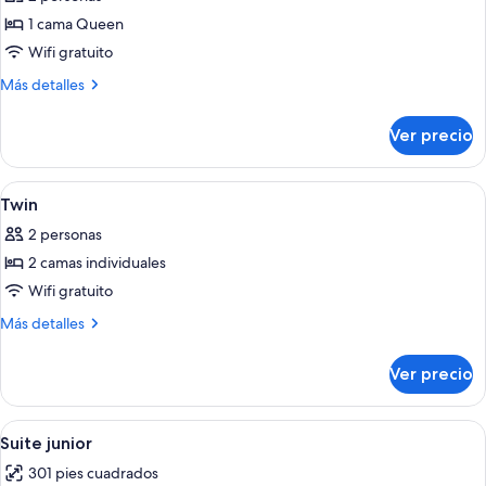
las
1 cama Queen
fotos
de
Wifi gratuito
Medium
Más
Más detalles
detalles
sobre
Ver precio
Medium
Abrir
Minibar, caja de seguridad en la habita
8
Twin
todas
2 personas
las
2 camas individuales
fotos
de
Wifi gratuito
Twin
Más
Más detalles
detalles
sobre
Ver precio
Twin
Abrir
Una habitación de hotel con cama, escri
8
Suite junior
todas
301 pies cuadrados
las