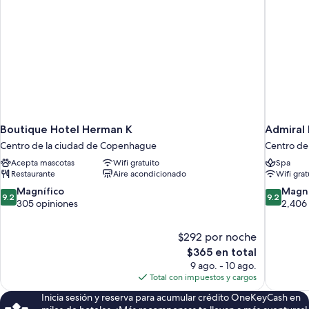
Boutique Hotel Herman K
Admiral
Centro de la ciudad de Copenhague
Centro de
Acepta mascotas
Wifi gratuito
Spa
Restaurante
Aire acondicionado
Wifi grat
9.2
9.2
Magnífico
Magní
9.2
9.2
de
de
305 opiniones
2,406
10,
10,
Magnífico,
Magnífico
$292 por noche
305
2,406
El
$365 en total
opiniones
opiniones
precio
9 ago. - 10 ago.
actual
Total con impuestos y cargos
es
Inicia sesión y reserva para acumular crédito OneKeyCash en
de