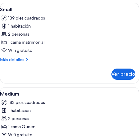
Abrir
Habitación de hotel con una cama grand
12
Small
todas
139 pies cuadrados
las
1 habitación
fotos
de
2 personas
Small
1 cama matrimonial
Wifi gratuito
Más
Más detalles
detalles
sobre
Ver precio
Small
Abrir
Una habitación de hotel con cama, mes
10
Medium
todas
183 pies cuadrados
las
1 habitación
fotos
de
2 personas
Medium
1 cama Queen
Wifi gratuito