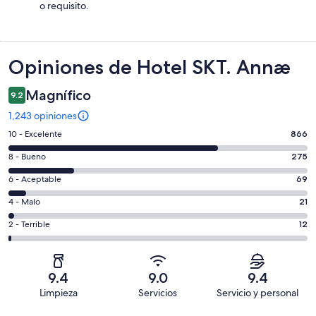
o requisito.
Opiniones
Opiniones de Hotel SKT. Annæ
Magnífico
9.2
1,243 opiniones
Puntuación
10 - Excelente
866
de
Puntuación
8 - Bueno
275
10,
de
es
Puntuación
6 - Aceptable
69
8,
decir,
de
es
Puntuación
4 - Malo
21
Excelente.
6,
decir,
de
Basada
es
Puntuación
2 - Terrible
12
Bueno.
4,
en
decir,
de
Basada
es
866
Aceptable.
2,
en
decir,
de
Basada
es
275
Malo.
9.4
9.0
9.4
1243
en
decir,
de
Basada
Limpieza
Servicios
Servicio y personal
opiniones
69
Terrible.
1243
en
Opiniones
de
Basada